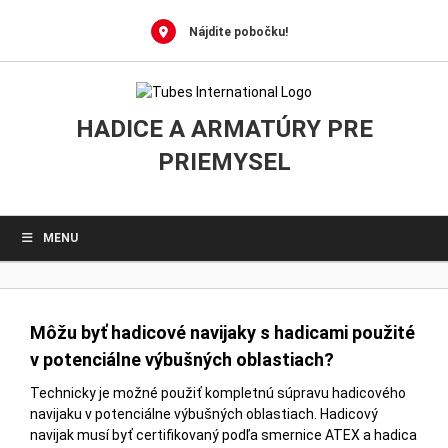
0
Skip
to
Nájdite pobočku!
content
HADICE A ARMATÚRY PRE
PRIEMYSEL
MENU
Môžu byť hadicové navijaky s hadicami použité
v potenciálne výbušných oblastiach?
Technicky je možné použiť kompletnú súpravu hadicového
navijaku v potenciálne výbušných oblastiach. Hadicový
navijak musí byť certifikovaný podľa smernice ATEX a hadica