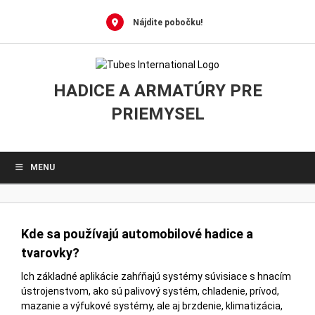
0
Skip
to
Nájdite pobočku!
content
HADICE A ARMATÚRY PRE
PRIEMYSEL
MENU
Kde sa používajú automobilové hadice a
tvarovky?
Ich základné aplikácie zahŕňajú systémy súvisiace s hnacím
ústrojenstvom, ako sú palivový systém, chladenie, prívod,
mazanie a výfukové systémy, ale aj brzdenie, klimatizácia,