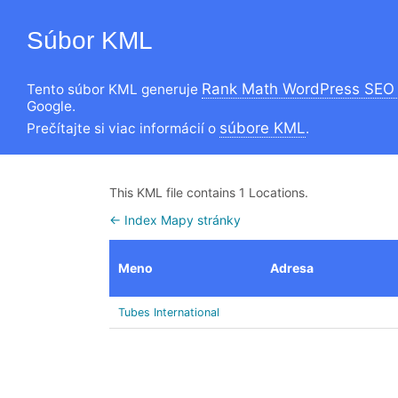
Súbor KML
Rank Math WordPress SEO 
Tento súbor KML generuje
Google.
súbore KML
Prečítajte si viac informácií o
.
This KML file contains 1 Locations.
← Index Mapy stránky
Meno
Adresa
Tubes International