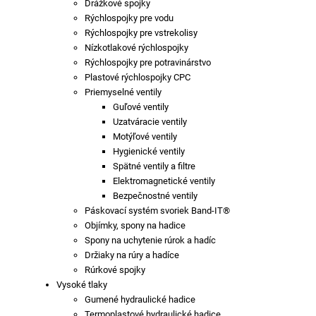
Drážkové spojky
Rýchlospojky pre vodu
Rýchlospojky pre vstrekolisy
Nízkotlakové rýchlospojky
Rýchlospojky pre potravinárstvo
Plastové rýchlospojky CPC
Priemyselné ventily
Guľové ventily
Uzatváracie ventily
Motýľové ventily
Hygienické ventily
Spätné ventily a filtre
Elektromagnetické ventily
Bezpečnostné ventily
Páskovací systém svoriek Band-IT®
Objímky, spony na hadice
Spony na uchytenie rúrok a hadíc
Držiaky na rúry a hadíce
Rúrkové spojky
Vysoké tlaky
Gumené hydraulické hadice
Termoplastové hydraulické hadice