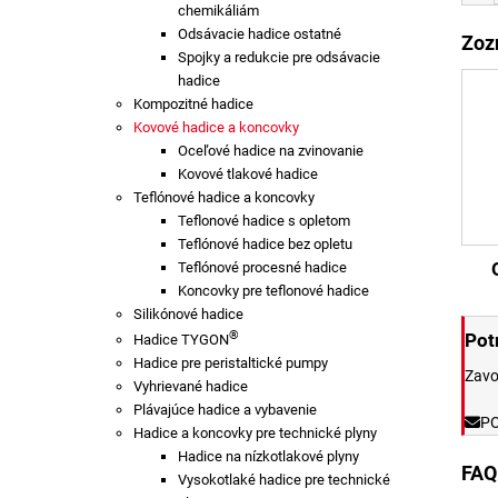
chemikáliám
Odsávacie hadice ostatné
Zoz
Spojky a redukcie pre odsávacie
hadice
Kompozitné hadice
Kovové hadice a koncovky
Oceľové hadice na zvinovanie
Kovové tlakové hadice
Teflónové hadice a koncovky
Teflonové hadice s opletom
Teflónové hadice bez opletu
Teflónové procesné hadice
Koncovky pre teflonové hadice
Silikónové hadice
®
Pot
Hadice TYGON
Hadice pre peristaltické pumpy
Zavo
Vyhrievané hadice
Plávajúce hadice a vybavenie
PO
Hadice a koncovky pre technické plyny
Hadice na nízkotlakové plyny
FAQ
Vysokotlaké hadice pre technické