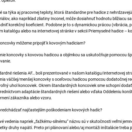
 opletov.
té sa týka aj pracovnej teploty, ktorá štandardne pre hadice z nehrdzavej
iálov, ako napríklad zliatiny Inconel, môže dosiahnuť hodnotu blížiacu s
dniť korekčný koeficient. Podobne je to s dynamickou prácou (vibrácia, p
 katalógu alebo na internetovej stránke v sekcii Priemyselné hadice – k
koncovky môžeme pripojiť k kovovým hadiciam?
nie koncovky s kovovou hadicou a objímkou sa uskutočňuje pomocou špe
vanie.
ardné riešenia AF… boli prezentované v našom katalógu/internetovej strá
nia väčšej/menšej koncovky s oceľovou hadicou pomocou dodatočnej re
oľný uhol koncoviek. Okrem štandardných koncoviek sme schopní dodať 
redníctvom adaptácie štandardných riešení alebo vďaka Oddeleniu konštr
není zákazníka alebo vzoru.
predchádzať najčastejším poškodeniam kovových hadíc?
é vedenia napriek „ťažkému-silnému“ názvu sú v skutočnosti veľmi jemné
etky druhy napätí. Preto pri plánovaní alebo/aj montáži inštalácie treba