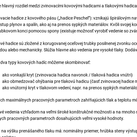
e hlavný rozdiel medzi zvinovacími kovovými hadicami a tlakovými hadic
vacie hadice z kovového pásu („hadice Peschel”): vznikajú špirálovým n
stup plynov a spalín, ako aj na prenos sypkých materiálov. Kvôli svojej k
ubkovom konci pomocou spony (existuje možnosť vyrobiť vedenie so zv
vé hadice sú zložené z korugovanej oceľovej trubky posilnenej zvonku
ou alebo mechanicky. Slúžia hlavne ako vedenia pre vysoké tlaky. Dod
o dva typy kovových hadíc môžeme skombinovať:
ako vonkajší kryt (zvinovacia hadica navonok / tlaková hadica vnútri)
ako obmedzovač ohýbania pre tlakovú hadicu (časť zvinovacej hadice
ako vnútorný kryt v tlakovom vedení, napr. na prenos sypkých materiál
ch maximálnych pracovných parametroch zahŕňajúcich tlak a teplotu m
é vedenia vzhľadom na veľmi široké konštrukčné možnosti a na mnoho rô
ych pracovných parametroch dosahujúcich veľmi vysoké hodnoty.
 na výšku prenášaného tlaku má: nominálny priemer, hrúbka steny výstup