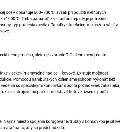
úcej ocele dosahuje 600÷700°C, avšak pri použití niektorých
a k +1000°C. Treba pamätať, že s rastom teploty je potrebné
osuny, typ prúdenia média). Tabuľky s koeficientmi možno nájsť v
ovové.
ciálneho procesu, akým je zváranie TIG alebo menej často
nke v sekcii Priemyselné hadice – kovové. Existuje možnosť
dukcie. Pomocou hamburských kolien sme schopní vykonať tiež
vedenia so špeciálnymi koncovkami podľa požiadaviek zákazníka,
ukcie a strojovému parku, predstaviť hotové riešenie podľa
. Najmä miesto spojenia korugovanej trubky s koncovkou je citlivé
 pamätať na to, aby sa predchádzalo: