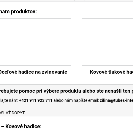
nam produktov:
Oceľové hadice na zvinovanie
Kovové tlakové ha
rebujete pomoc pri výbere produktu alebo ste nenašli ten 
lajte nám:
+421 911 923 711
alebo nám napíšte email:
zilina@tubes-int
SLAŤ DOPYT
 – Kovové hadice: