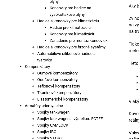
plyny
Aký j
Koncovky pre hadice na
vysokotlakové plyny
Zvino
Hadice a koncovky pre klimatizáciu
na vý
Hadice pre klimatizáciu
na tr
Koncovky pre klimatizáciu
Zariadenie pre montáž koncoviek
Tlako
Hadice a koncovky pre brzdné systémy
metód
Automobilové silikónové hadice a
tvarovky
Tiet
Kompenzátory
Gumové kompenzátory
Oceľové kompenzátory
Teflonové kompenzátory
Tkaninové kompenzátory
Elastomerické kompenzátory
V aký
Armatúry priemyselné
Spojky tankwagen
Kovov
Spojky tankwagen s výstelkou ECTFE
reáln
Spojky CAMLOCK
Spojky IBC
Vplyv
Spojky STORZ