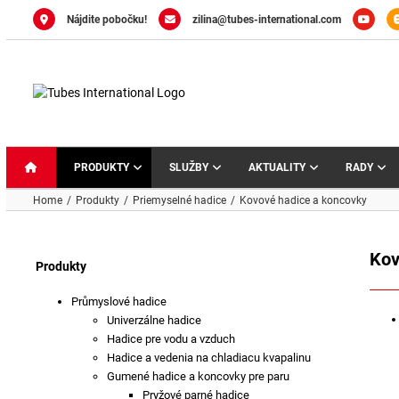
Skip
Nájdite pobočku!
zilina@tubes-international.com
to
content
PRODUKTY
SLUŽBY
AKTUALITY
RADY
Home
Produkty
Priemyselné hadice
Kovové hadice a koncovky
Kov
Produkty
Průmyslové hadice
Univerzálne hadice
Hadice pre vodu a vzduch
Hadice a vedenia na chladiacu kvapalinu
Gumené hadice a koncovky pre paru
Pryžové parné hadice