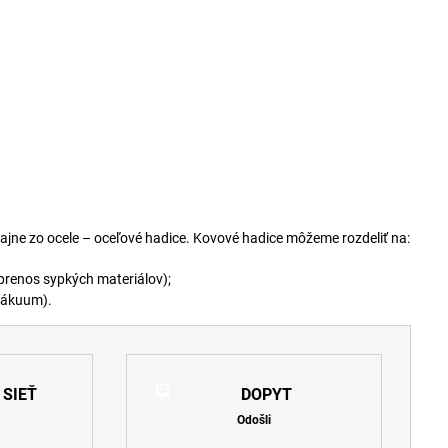
ajne zo ocele – oceľové hadice. Kovové hadice môžeme rozdeliť na:
 prenos sypkých materiálov);
 vákuum).
 SIEŤ
DOPYT
Odošli