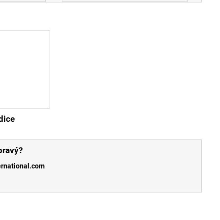
dice
pravý?
ernational.com