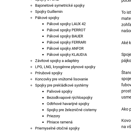
počet
Bajonetové symetrické spojky
Spojky Guillemin
To is
Pákové spojky
mater
Pákové spojky LAUX 42
zohľa
Pákové spojky PERROT
našom
Pákové spojky BAUER
Pákové spojky FERRARI
Aké 
Pákové spojky ANFOR
Spoje
Pákové spojky KLAUDIA
pájko
Závitové spojky a adaptéry
LPG, LNG, kryogénne plynové spojky
Štand
Prírubové spojky
spoje
Koncovky pre vnútorné lisovanie
ľubov
Spojky pre prekládkové systémy
prost
Palivové spojky
usmer
Bezodkvapové rýchlospojky
Odtrhové havarijné spojky
Ako 
Spojky pre železničné cisterny
Priezory
Kovov
Plniace ramená
na vš
Priemyselné otočné spojky