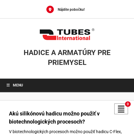
Skip
to
Nájdite pobočku!
content
HADICE A ARMATÚRY PRE
PRIEMYSEL
MENU
0
Akú silikónovú hadicu možno použiť v
biotechnologických procesoch?
V biotechnologických procesoch možno použiť hadicu C-Flex,