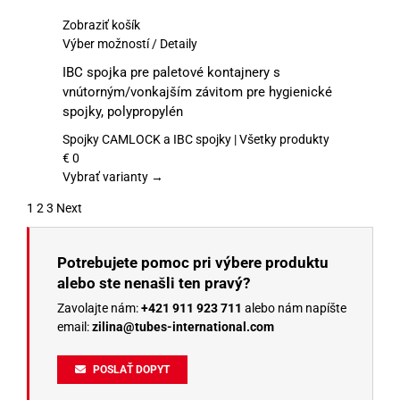
Zobraziť košík
Tento
Výber možností
/
Detaily
produkt
IBC spojka pre paletové kontajnery s
má
vnútorným/vonkajším závitom pre hygienické
viacero
spojky, polypropylén
variantov.
Možnosti
Spojky CAMLOCK a IBC spojky | Všetky produkty
si
€
0
môžete
Vybrať varianty →
vybrať
1
2
3
Next
na
stránke
produktu.
Potrebujete pomoc pri výbere produktu
alebo ste nenašli ten pravý?
Zavolajte nám:
+421 911 923 711
alebo nám napíšte
email:
zilina@tubes-international.com
POSLAŤ DOPYT