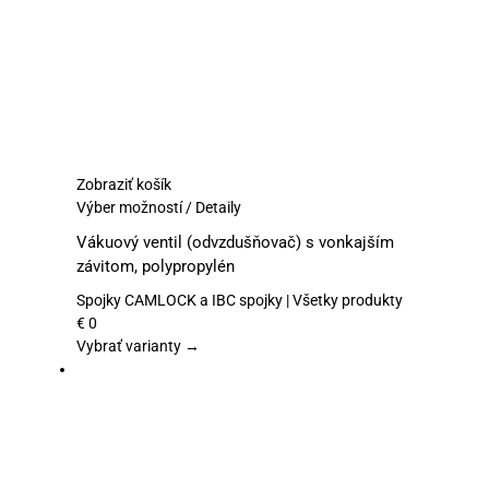
produktu.
Zobraziť košík
Tento
Výber možností
/
Detaily
produkt
Vákuový ventil (odvzdušňovač) s vonkajším
má
závitom, polypropylén
viacero
variantov.
Spojky CAMLOCK a IBC spojky | Všetky produkty
Možnosti
€
0
si
Vybrať varianty →
môžete
vybrať
na
stránke
produktu.