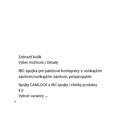
vybrať
na
stránke
produktu.
Zobraziť košík
Tento
Výber možností
/
Detaily
produkt
IBC spojka pre paletové kontajnery s vonkajším
má
závitom/vonkajším závitom, polypropylén
viacero
variantov.
Spojky CAMLOCK a IBC spojky | Všetky produkty
Možnosti
€
0
si
Vybrať varianty →
môžete
vybrať
na
stránke