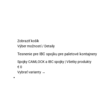
produktu.
Zobraziť košík
Tento
Výber možností
/
Detaily
produkt
Tesnenie pre IBC spojku pre paletové kontajnery
má
viacero
Spojky CAMLOCK a IBC spojky | Všetky produkty
variantov.
€
0
Možnosti
Vybrať varianty →
si
môžete
vybrať
na
stránke
produktu.