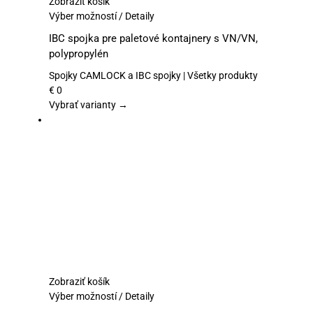
Zobraziť košík
Tento
Výber možností
/
Detaily
produkt
IBC spojka pre paletové kontajnery s VN/VN,
má
polypropylén
viacero
variantov.
Spojky CAMLOCK a IBC spojky | Všetky produkty
Možnosti
€
0
si
Vybrať varianty →
môžete
vybrať
na
stránke
produktu.
Zobraziť košík
Tento
Výber možností
/
Detaily
produkt