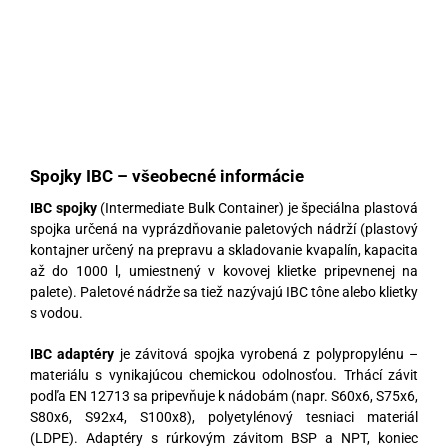
Spojky IBC – všeobecné informácie
IBC spojky
(Intermediate Bulk Container) je špeciálna plastová
spojka určená na vyprázdňovanie paletových nádrží (plastový
kontajner určený na prepravu a skladovanie kvapalín, kapacita
až do 1000 l, umiestnený v kovovej klietke pripevnenej na
palete). Paletové nádrže sa tiež nazývajú IBC tône alebo klietky
s vodou.
IBC adaptéry
je závitová spojka vyrobená z polypropylénu –
materiálu s vynikajúcou chemickou odolnosťou. Trhácí závit
podľa EN 12713 sa pripevňuje k nádobám (napr. S60x6, S75x6,
S80x6, S92x4, S100x8), polyetylénový tesniaci materiál
(LDPE). Adaptéry s rúrkovým závitom BSP a NPT, koniec