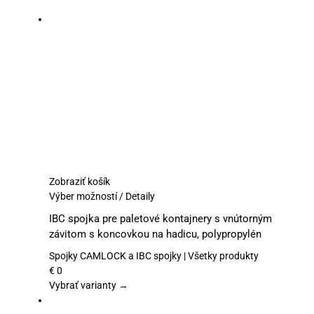
Zobraziť košík
Tento
Výber možností
/
Detaily
produkt
IBC spojka pre paletové kontajnery s vnútorným
má
závitom s koncovkou na hadicu, polypropylén
viacero
variantov.
Spojky CAMLOCK a IBC spojky | Všetky produkty
Možnosti
€
0
si
Vybrať varianty →
môžete
vybrať