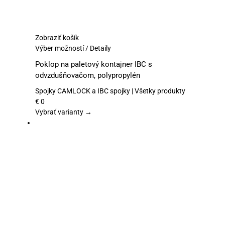
Zobraziť košík
Tento
Výber možností
/
Detaily
produkt
Poklop na paletový kontajner IBC s
má
odvzdušňovačom, polypropylén
viacero
variantov.
Spojky CAMLOCK a IBC spojky | Všetky produkty
Možnosti
€
0
si
Vybrať varianty →
môžete
vybrať
na
stránke
produktu.