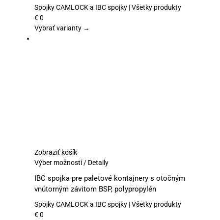
variantov.
Spojky CAMLOCK a IBC spojky | Všetky produkty
Možnosti
€
0
si
Vybrať varianty →
môžete
vybrať
na
stránke
produktu.
Zobraziť košík
Tento
Výber možností
/
Detaily
produkt
IBC spojka pre paletové kontajnery s otočným
má
vnútorným závitom BSP, polypropylén
viacero
variantov.
Spojky CAMLOCK a IBC spojky | Všetky produkty
Možnosti
€
0