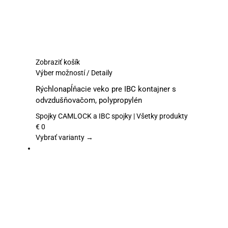
Zobraziť košík
Tento
Výber možností
/
Detaily
produkt
Rýchlonapĺňacie veko pre IBC kontajner s
má
odvzdušňovačom, polypropylén
viacero
variantov.
Spojky CAMLOCK a IBC spojky | Všetky produkty
Možnosti
€
0
si
Vybrať varianty →
môžete
vybrať
na
stránke
produktu.