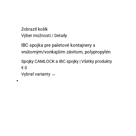
Zobraziť košík
Tento
Výber možností
/
Detaily
produkt
IBC spojka pre paletové kontajnery s
má
vnútorným/vonkajším závitom, polypropylén
viacero
variantov.
Spojky CAMLOCK a IBC spojky | Všetky produkty
Možnosti
€
0
si
Vybrať varianty →
môžete
vybrať
na
stránke
produktu.