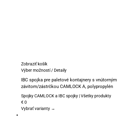
na
stránke
produktu.
Zobraziť košík
Tento
Výber možností
/
Detaily
produkt
IBC spojka pre paletové kontajnery s vnútorným
má
závitom/zástrčkou CAMLOCK A, polypropylén
viacero
variantov.
Spojky CAMLOCK a IBC spojky | Všetky produkty
Možnosti
€
0
si
Vybrať varianty →
môžete
vybrať
na
stránke