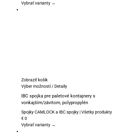
si
Vybrať varianty →
môžete
vybrať
na
stránke
produktu.
Zobraziť košík
Tento
Výber možností
/
Detaily
produkt
IBC spojka pre paletové kontajnery s
má
vonkajším/závitom, polypropylén
viacero
variantov.
Spojky CAMLOCK a IBC spojky | Všetky produkty
Možnosti
€
0
si
Vybrať varianty →
môžete