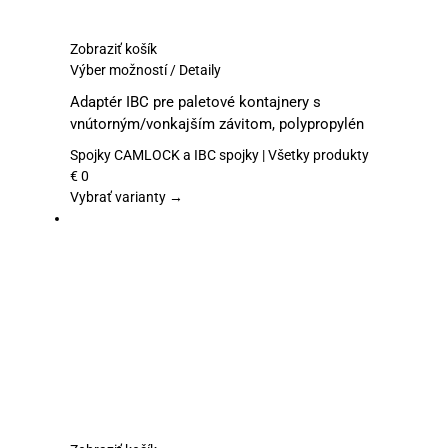
Zobraziť košík
Tento
Výber možností
/
Detaily
produkt
Adaptér IBC pre paletové kontajnery s
má
vnútorným/vonkajším závitom, polypropylén
viacero
variantov.
Spojky CAMLOCK a IBC spojky | Všetky produkty
Možnosti
€
0
si
Vybrať varianty →
môžete
vybrať
na
stránke
produktu.