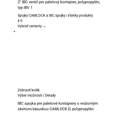
2″ IBC ventil pre paletový kontajner, polypropylén,
má
typ IBV 1
viacero
variantov.
Spojky CAMLOCK a IBC spojky | Všetky produkty
Možnosti
€
0
si
Vybrať varianty →
môžete
vybrať
na
stránke
produktu.
Zobraziť košík
Tento
Výber možností
/
Detaily
produkt
IBC spojka pre paletové kontajnery s vnútorným
má
závitom/zásuvkou CAMLOCK D, polypropylén
viacero