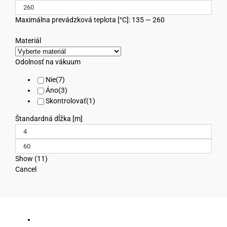
Maximálna prevádzková teplota [°C]: 135 — 260
Materiál
Odolnosť na vákuum
Nie
(
7
)
Áno
(
3
)
Skontrolovať
(
1
)
Štandardná dĺžka [m]
Show
(
11
)
Cancel