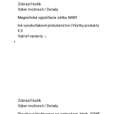
Zobraziť košík
Tento
Výber možností
/
Detaily
produkt
Magnetická vypúšťacia zátka AKM1
má
viacero
Iné vysokotlakové príslušenstvo | Všetky produkty
variantov.
€
0
Možnosti
Vybrať varianty →
si
môžete
vybrať
na
stránke
produktu.
Zobraziť košík
Tento
Výber možností
/
Detaily
produkt
Plavákový hladinomer so snímačom, hliník, APWE