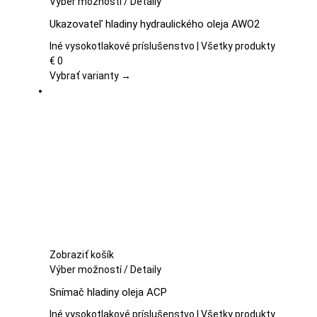
Tento
Výber možností
/
Detaily
produkt
Ukazovateľ hladiny hydraulického oleja AWO2
má
viacero
Iné vysokotlakové príslušenstvo | Všetky produkty
variantov.
€
0
Možnosti
Vybrať varianty →
si
môžete
vybrať
na
stránke
produktu.
Zobraziť košík
Tento
Výber možností
/
Detaily
produkt
Snímač hladiny oleja ACP
má
viacero
Iné vysokotlakové príslušenstvo | Všetky produkty