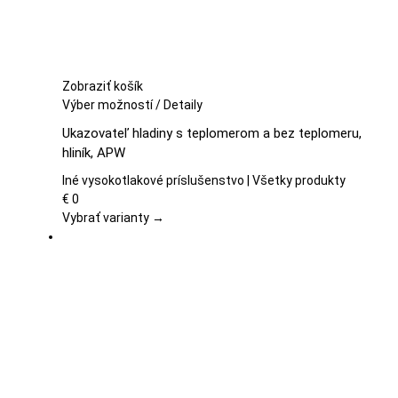
Zobraziť košík
Tento
Výber možností
/
Detaily
produkt
Ukazovateľ hladiny s teplomerom a bez teplomeru,
má
hliník, APW
viacero
variantov.
Iné vysokotlakové príslušenstvo | Všetky produkty
Možnosti
€
0
si
Vybrať varianty →
môžete
vybrať
na
stránke
produktu.