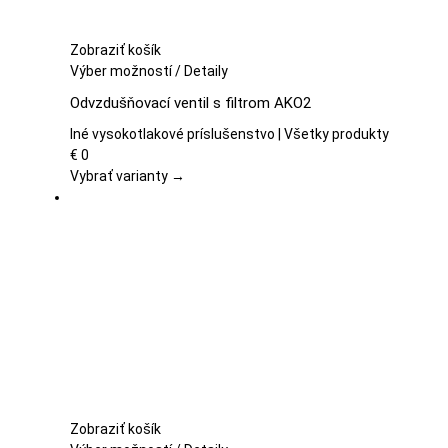
Zobraziť košík
Tento
Výber možností
/
Detaily
produkt
Odvzdušňovací ventil s filtrom AKO2
má
viacero
Iné vysokotlakové príslušenstvo | Všetky produkty
variantov.
€
0
Možnosti
Vybrať varianty →
si
môžete
vybrať
na
stránke
produktu.
Zobraziť košík