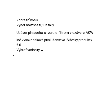
Zobraziť košík
Tento
Výber možností
/
Detaily
produkt
Uzáver plniaceho otvoru s filtrom v uzávere AKW
má
viacero
Iné vysokotlakové príslušenstvo | Všetky produkty
variantov.
€
0
Možnosti
Vybrať varianty →
si
môžete
vybrať
na
stránke
produktu.