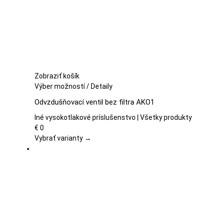
stránke
produktu.
Zobraziť košík
Tento
Výber možností
/
Detaily
produkt
Odvzdušňovací ventil bez filtra AKO1
má
viacero
Iné vysokotlakové príslušenstvo | Všetky produkty
variantov.
€
0
Možnosti
Vybrať varianty →
si
môžete
vybrať
na
stránke
produktu.