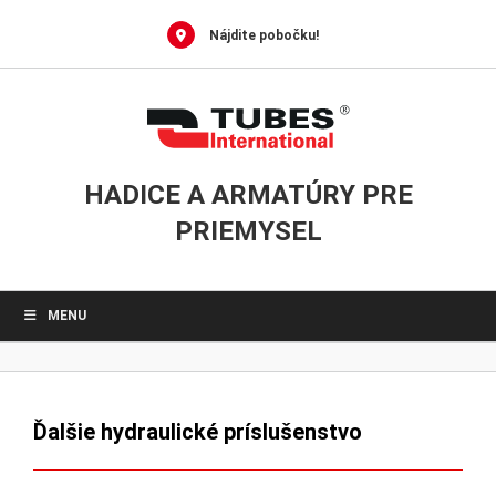
0
Skip
to
Nájdite pobočku!
content
HADICE A ARMATÚRY PRE
PRIEMYSEL
MENU
Ďalšie hydraulické príslušenstvo