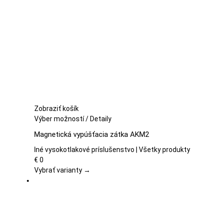
môžete
vybrať
na
stránke
produktu.
Zobraziť košík
Tento
Výber možností
/
Detaily
produkt
Magnetická vypúšťacia zátka AKM2
má
viacero
Iné vysokotlakové príslušenstvo | Všetky produkty
variantov.
€
0
Možnosti
Vybrať varianty →
si
môžete
vybrať
na