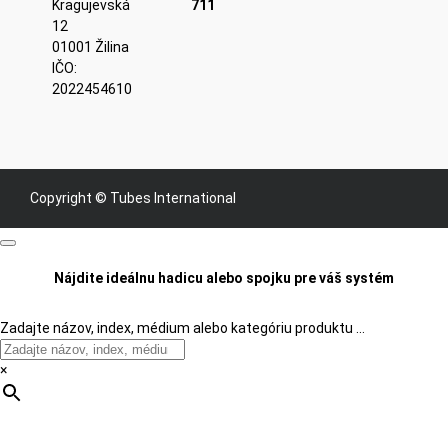
Kragujevská
711
12
01001 Žilina
IČO:
2022454610
Copyright © Tubes International
Nájdite ideálnu hadicu alebo spojku pre váš systém
Zadajte názov, index, médium alebo kategóriu produktu …
×