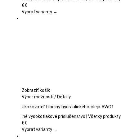
variantov.
€
0
Možnosti
Vybrať varianty →
si
môžete
vybrať
na
stránke
produktu.
Zobraziť košík
Tento
Výber možností
/
Detaily
produkt
Ukazovateľ hladiny hydraulického oleja AWO1
má
viacero
Iné vysokotlakové príslušenstvo | Všetky produkty
variantov.
€
0
Možnosti
Vybrať varianty →
si