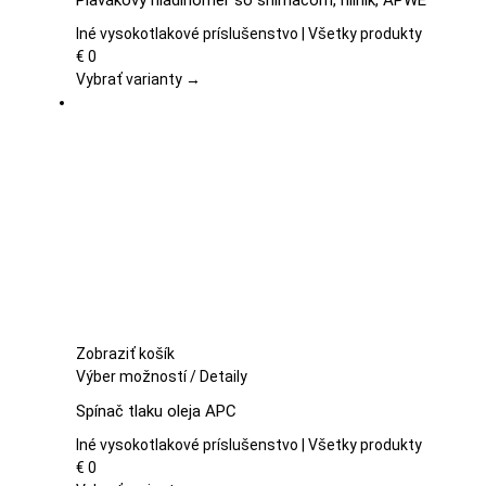
má
viacero
Iné vysokotlakové príslušenstvo | Všetky produkty
variantov.
€
0
Možnosti
Vybrať varianty →
si
môžete
vybrať
na
stránke
produktu.
Zobraziť košík
Tento
Výber možností
/
Detaily
produkt
Spínač tlaku oleja APC
má
viacero
Iné vysokotlakové príslušenstvo | Všetky produkty
variantov.
€
0