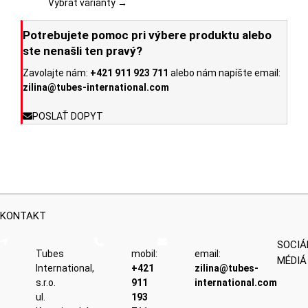
Možnosti
Vybrať varianty →
si
môžete
Potrebujete pomoc pri výbere produktu alebo
vybrať
ste nenašli ten pravý?
na
Zavolajte nám:
+421 911 923 711
alebo nám napíšte email:
stránke
zilina@tubes-international.com
produktu.
POSLAŤ DOPYT
KONTAKT
SOCIÁ
Tubes
mobil:
email:
MÉDIÁ
International,
+421
zilina@tubes-
s.r.o.
911
international.com
ul.
193