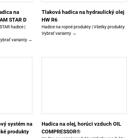
si
môžete
vybrať
adica na
Tlaková hadica na hydraulický olej
na
REAM STAR D
HW R6
stránke
produktu.
 STAR hadice |
Hadice na ropné produkty | Všetky produkty
Vybrať varianty →
ybrať varianty →
Tento
Detaily
produkt
má
viacero
variantov.
Možnosti
si
môžete
vybrať
ový systém na
Hadica na olej, horúci vzduch OIL
na
cké produkty
COMPRESSOR®
stránke
produktu.