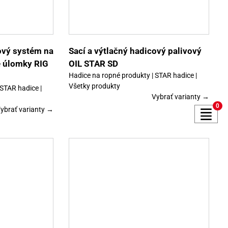
má
viacero
variantov.
Možnosti
si
môžete
vybrať
ový systém na
Sací a výtlačný hadicový palivový
na
é úlomky RIG
OIL STAR SD
stránke
produktu.
Hadice na ropné produkty | STAR hadice |
Všetky produkty
 STAR hadice |
Vybrať varianty →
0
ybrať varianty →
Tento
Detaily
produkt
má
viacero
variantov.
Možnosti