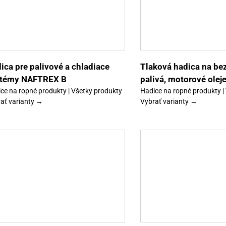
Tento
Výber možností
Detaily
Výber možností
produkt
má
viacero
variantov.
Možnosti
si
môžete
vybrať
ica pre palivové a chladiace
Tlaková hadica na be
na
stémy NAFTREX B
palivá, motorové olej
stránke
produktu.
ce na ropné produkty | Všetky produkty
Hadice na ropné produkty |
ať varianty →
Vybrať varianty →
Tento
Výber možností
Detaily
Výber možností
produkt
má
viacero
variantov.
Možnosti
si