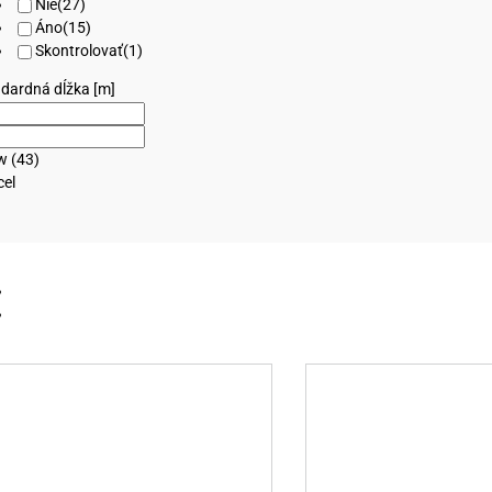
Nie
(
27
)
Áno
(
15
)
Skontrolovať
(
1
)
dardná dĺžka [m]
ow
(
43
)
cel
Tento
Výber možností
Detaily
Výber možností
produkt