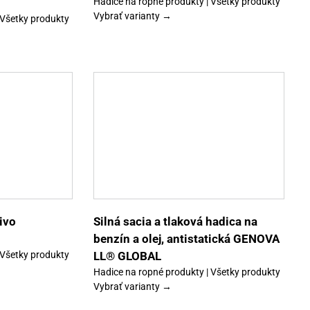
Hadice na ropné produkty | Všetky produkty
Vybrať varianty →
 Všetky produkty
Tento
Detaily
produkt
má
viacero
variantov.
Možnosti
si
môžete
vybrať
ivo
Silná sacia a tlaková hadica na
na
benzín a olej, antistatická GENOVA
stránke
produktu.
 Všetky produkty
LL® GLOBAL
Hadice na ropné produkty | Všetky produkty
Vybrať varianty →