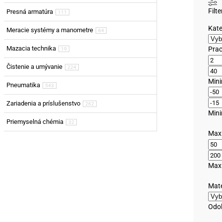
Filte
Presná armatúra
111
Kate
Meracie systémy a manometre
64
Mazacia technika
Prac
19
Čistenie a umývanie
224
Mini
Pneumatika
543
Zariadenia a príslušenstvo
262
Mini
Priemyselná chémia
32
Maxi
Maxi
Mate
Odo