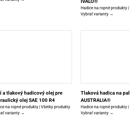
IVALO®
Hadice na ropné produkty |
Vybrať varianty →
Tento
Výber možností
Detaily
Výber možností
produkt
má
viacero
variantov.
Možnosti
si
môžete
vybrať
í a tlakový hadicový olej pre
Tlaková hadica na pal
na
raulický olej SAE 100 R4
AUSTRALIA®
stránke
produktu.
ce na ropné produkty | Všetky produkty
Hadice na ropné produkty |
ať varianty →
Vybrať varianty →