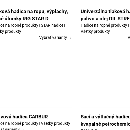
si
môžete
vybrať
ková hadica na ropu, výplachy,
Univerzálna tlaková h
na
né úlomky RIG STAR D
palivo a olej OIL ST
stránke
produktu.
ce na ropné produkty | STAR hadice |
Hadice na ropné produkty |
ky produkty
Všetky produkty
Vybrať varianty →
V
Tento
Výber možností
Detaily
Výber možností
produkt
má
viacero
variantov.
Možnosti
si
môžete
vybrať
ivová hadica CARBUR
Sací a výtlačný hadic
na
ce na ropné produkty | Všetky produkty
kvapalné petrochemi
stránke
ať varianty →
produktu.