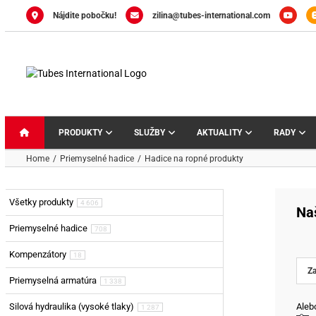
Skip
Nájdite pobočku!
zilina@tubes-international.com
to
content
PRODUKTY
SLUŽBY
AKTUALITY
RADY
Home
Priemyselné hadice
Hadice na ropné produkty
Všetky produkty
4 606
Na
Priemyselné hadice
708
Kompenzátory
18
Priemyselná armatúra
1 338
Silová hydraulika (vysoké tlaky)
Alebo
1 287