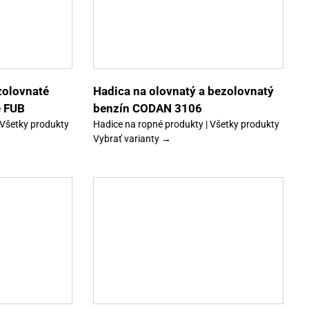
Tento
Detaily
produkt
má
viacero
variantov.
Možnosti
si
môžete
vybrať
zolovnaté
Hadica na olovnatý a bezolovnatý
na
e FUB
benzín CODAN 3106
stránke
produktu.
 Všetky produkty
Hadice na ropné produkty | Všetky produkty
Vybrať varianty →
Tento
Detaily
produkt
má
viacero
variantov.
Možnosti
si