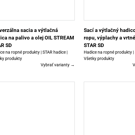
má
viacero
variantov.
Možnosti
si
môžete
vybrať
verzálna sacia a výtlačná
Sací a výtlačný hadic
na
ica na palivo a olej OIL STREAM
ropu, výplachy a vrtn
stránke
produktu.
AR SD
STAR SD
ce na ropné produkty | STAR hadice |
Hadice na ropné produkty |
ky produkty
Všetky produkty
Vybrať varianty →
V
Tento
Výber možností
Detaily
Výber možností
produkt
má
viacero
variantov.
Možnosti