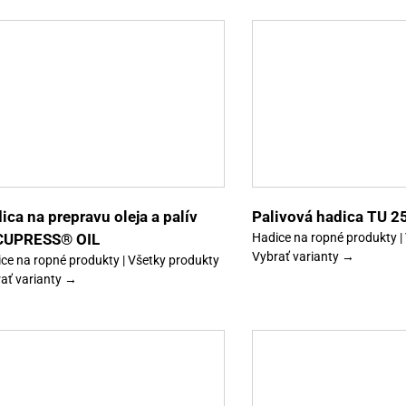
Tento
Výber možností
Detaily
Výber možností
produkt
má
viacero
variantov.
Možnosti
si
môžete
vybrať
ica na prepravu oleja a palív
Palivová hadica TU 2
na
CUPRESS® OIL
Hadice na ropné produkty |
stránke
Vybrať varianty →
produktu.
ce na ropné produkty | Všetky produkty
ať varianty →