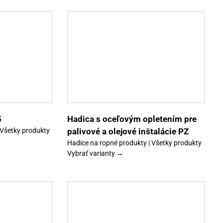
Tento
Detaily
produkt
má
viacero
variantov.
Možnosti
si
môžete
vybrať
5
Hadica s oceľovým opletením pre
na
 Všetky produkty
palivové a olejové inštalácie PZ
stránke
produktu.
Hadice na ropné produkty | Všetky produkty
Vybrať varianty →