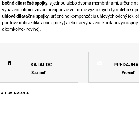
bočné dilatačné spojky
, s jednou alebo dvoma membránami, určené na
vybavené obmedzovačmi expanzie vo forme výztužných tyčí alebo súp
uhlové dilatačné spojky
, určené na kompenzáciu uhlových odchýliek, ob
pantové uhlové dilatačné spojky) alebo sú vybavené kardanovými spojk
akomkoľvek rovine).
KATALÓG
PREDAJNÁ
Stiahnuť
Preveriť
kompenzátoru: