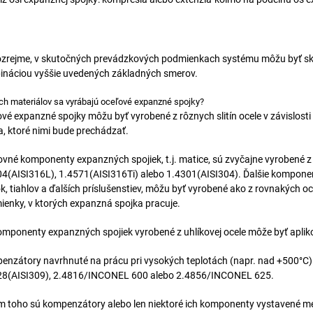
rejme, v skutočných prevádzkových podmienkach systému môžu byť sku
ináciou vyššie uvedených základných smerov.
ch materiálov sa vyrábajú oceľové expanzné spojky?
vé expanzné spojky môžu byť vyrobené z rôznych slitín ocele v závislosti
, ktoré nimi bude prechádzať.
vné komponenty expanzných spojiek, t.j. matice, sú zvyčajne vyrobené z 
4(AISI316L), 1.4571(AISI316Ti) alebo 1.4301(AISI304). Ďalšie komponen
k, tiahlov a ďalších príslušenstiev, môžu byť vyrobené ako z rovnakých ocel
enky, v ktorých expanzná spojka pracuje.
mponenty expanzných spojiek vyrobené z uhlíkovej ocele môže byť apliko
nzátory navrhnuté na prácu pri vysokých teplotách (napr. nad +500°C) s
28(AISI309), 2.4816/INCONEL 600 alebo 2.4856/INCONEL 625.
 toho sú kompenzátory alebo len niektoré ich komponenty vystavené me