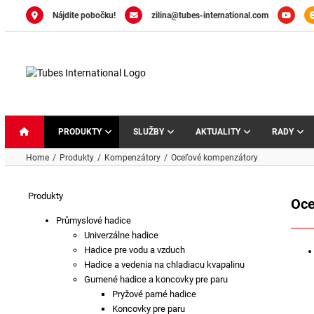
Skip
Nájdite pobočku!
zilina@tubes-international.com
to
content
PRODUKTY
SLUŽBY
AKTUALITY
RADY
Home
Produkty
Kompenzátory
Oceľové kompenzátory
Produkty
Oce
Průmyslové hadice
Univerzálne hadice
Hadice pre vodu a vzduch
Hadice a vedenia na chladiacu kvapalinu
Gumené hadice a koncovky pre paru
Pryžové parné hadice
Koncovky pre paru