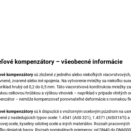
ľové kompenzátory – všeobecné informácie
ové kompenzátory
sú zložené z jedného alebo niekoľkých viacvrstvových, 
vnené, zvarené alebo iné spojenia. Na vytvorenie mriežky sa niekoľko sus
príklad hrubý od 0,2 do 0,5 mm. Táto viacvrstvová konštrukcia mriežky zab
kou celkovou hrúbkou a výškou vlnoviek – napríklad v prípade vlnitých o
nzátor – nemôže kompenzovať porovnateľné deformácie s rovnakou flex
ové kompenzátory
sú k dispozícii s vnútorným ocelovým púzdrom na usm
ené z nasledujúcich typov ocele: 1.4541 (AISI 321), 1.4571 (AISI316Ti) a i
ovej ocele, kyseliny odolnej ocele a iných materiálov. Rozsah pracovných
ľko desiatok barov. Rozsah nominálnych priemerov: od DN40 do DN6000