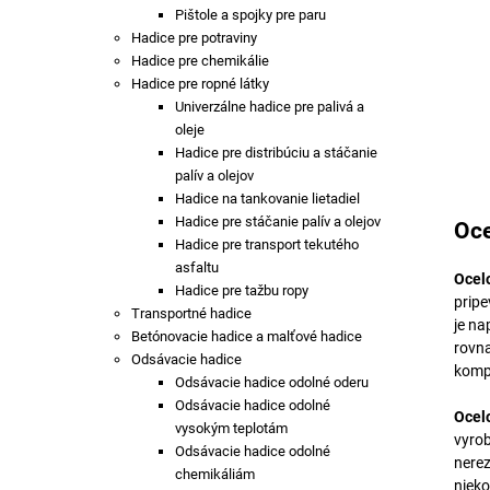
Pištole a spojky pre paru
Hadice pre potraviny
Hadice pre chemikálie
Hadice pre ropné látky
Univerzálne hadice pre palivá a
oleje
Hadice pre distribúciu a stáčanie
palív a olejov
Hadice na tankovanie lietadiel
Hadice pre stáčanie palív a olejov
Oce
Hadice pre transport tekutého
asfaltu
Ocel
Hadice pre tažbu ropy
pripe
Transportné hadice
je na
Betónovacie hadice a malťové hadice
rovna
Odsávacie hadice
kompe
Odsávacie hadice odolné oderu
Odsávacie hadice odolné
Ocel
vysokým teplotám
vyrob
Odsávacie hadice odolné
nerez
chemikáliám
nieko