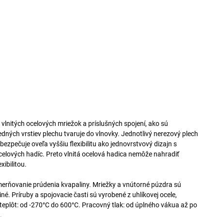
vlnitých ocelových mriežok a príslušných spojení, ako sú
edných vrstiev plechu tvaruje do vlnovky. Jednotlivý nerezový plech
ezpečuje oveľa vyššiu flexibilitu ako jednovrstvový dizajn s
celových hadíc. Preto vlnitá ocelová hadica nemôže nahradiť
ibilitou.
erňovanie prúdenia kvapaliny. Mriežky a vnútorné púzdra sú
né. Príruby a spojovacie časti sú vyrobené z uhlíkovej ocele,
 teplôt: od -270°C do 600°C. Pracovný tlak: od úplného vákua až po
.