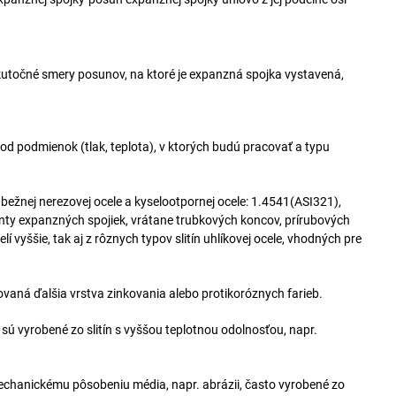
točné smery posunov, na ktoré je expanzná spojka vystavená,
 od podmienok (tlak, teplota), v ktorých budú pracovať a typu
bežnej nerezovej ocele a kyselootpornej ocele: 1.4541(ASI321),
ty expanzných spojiek, vrátane trubkových koncov, prírubových
í vyššie, tak aj z rôznych typov slitín uhlíkovej ocele, vhodných pre
vaná ďalšia vrstva zinkovania alebo protikoróznych farieb.
ú vyrobené zo slitín s vyššou teplotnou odolnosťou, napr.
chanickému pôsobeniu média, napr. abrázii, často vyrobené zo