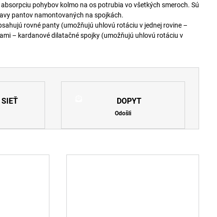
 absorpciu pohybov kolmo na os potrubia vo všetkých smeroch. Sú
ravy pantov namontovaných na spojkách.
sahujú rovné panty (umožňujú uhlovú rotáciu v jednej rovine –
ami – kardanové dilatačné spojky (umožňujú uhlovú rotáciu v
 SIEŤ
DOPYT
Odošli