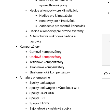
Koncovky pre hadice na
vysokotlakové plyny
Hadice a koncovky pre klimatizáciu
Hadice pre klimatizáciu
Koncovky pre klimatizáciu
Zariadenie pre montáž koncoviek
Hadice a koncovky pre brzdné systémy
Automobilové silikónové hadice a
tvarovky
Kompenzátory
Gumové kompenzátory
Oceľové kompenzátory
Teflonové kompenzátory
Tkaninové kompenzátory
Elastomerické kompenzátory
Typ 
Armatúry priemyselné
Spojky tankwagen
Spojky tankwagen s výstelkou ECTFE
Spojky CAMLOCK
Spojky IBC
Spojky STORZ
Bajonetové symetrické spojky