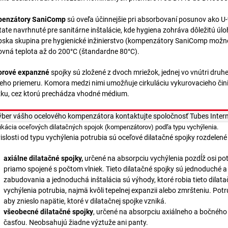
enzátory SaniComp
sú oveľa účinnejšie pri absorbovaní posunov ako U
ate navrhnuté pre sanitárne inštalácie, kde hygiena zohráva dôležitú 
ska skupina pre hygienické inžinierstvo (kompenzátory SaniComp možno p
vná teplota až do 200°C (štandardne 80°C).
rové expanzné
spojky sú zložené z dvoch mriežok, jednej vo vnútri druh
eho priemeru. Komora medzi nimi umožňuje cirkuláciu vykurovacieho činidl
ku, cez ktorú prechádza vhodné médium.
ýber vášho ocelového kompenzátora kontaktujte spoločnosť Tubes Intern
fikácia oceľových dilatačných spojok (kompenzátorov) podľa typu vychýlenia.
islosti od typu vychýlenia potrubia sú oceľové dilatačné spojky rozdelené
axiálne dilatačné spojky,
určené na absorpciu vychýlenia pozdĺž osi po
priamo spojené s počtom vlniek. Tieto dilatačné spojky sú jednoduché 
zabudovania a jednoduchá inštalácia sú výhody, ktoré robia tieto dilat
vychýlenia potrubia, najmä kvôli tepelnej expanzii alebo zmršteniu. Po
aby znieslo napätie, ktoré v dilatačnej spojke vzniká.
všeobecné dilatačné spojky
, určené na absorpciu axiálneho a bočného
časťou. Neobsahujú žiadne výztuže ani panty.