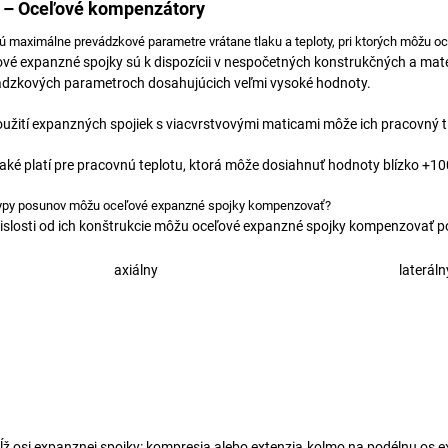
 – Oceľové kompenzátory
ú maximálne prevádzkové parametre vrátane tlaku a teploty, pri ktorých môžu o
vé expanzné spojky sú k dispozícii v nespočetných konstrukčných a mate
ádzkových parametroch dosahujúcich veľmi vysoké hodnoty.
oužití expanzných spojiek s viacvrstvovými maticami môže ich pracovný tl
ké platí pre pracovnú teplotu, ktorá môže dosiahnuť hodnoty blízko +1000°
ypy posunov môžu oceľové expanzné spojky kompenzovať?
islosti od ich konštrukcie môžu oceľové expanzné spojky kompenzovať p
axiálny
lateráln
ĺž osi expanznej spojky: kompresia alebo extenzia
kolmo na podélnu os e