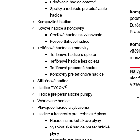
Odsávacie hadice ostatné
Spojky a redukcie pre odsávacie
Komp
hadice
podst
Kompozitné hadice
Európ
Kovové hadice a koncovky
Praco
Oceľové hadice na zvinovanie
Kovové tlakové hadice
Komo
Teflónové hadice a koncovky
väčši
Teflonové hadice s opletom
mriež
Teflónové hadice bez opletu
Teflónové procesné hadice
Na v
Koncovky pre teflonové hadice
Klasi
Silikónové hadice
V záv
®
Hadice TYGON
Hadice pre peristaltické pumpy
Vyhrievané hadice
Plávajúce hadice a vybavenie
Hadice a koncovky pre technické plyny
Hadice na nízkotlakové plyny
Vysokotlaké hadice pre technické
plyny