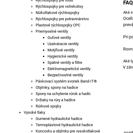
Rýchlospojky pre vodu
FAQ
Rýchlospojky pre vstrekolisy
Aké s
Nízkotlakové rýchlospojky
Oceľo
Rýchlospojky pre potravinárstvo
prev
Plastové rýchlospojky CPC
Priemyselné ventily
Pri p
Guľové ventily
Uzatváracie ventily
Rovna
Motýľové ventily
Hygienické ventily
Aké t
Spätné ventily a filtre
V záv
Elektromagnetické ventily
Bezpečnostné ventily
Páskovací systém svoriek Band-IT®
Objímky, spony na hadice
Spony na uchytenie rúrok a hadíc
Držiaky na rúry a hadíce
Rúrkové spojky
Vysoké tlaky
Gumené hydraulické hadice
Termoplastové hydraulické hadice
Koncovky a objímky pre vysokotlakové
pozd