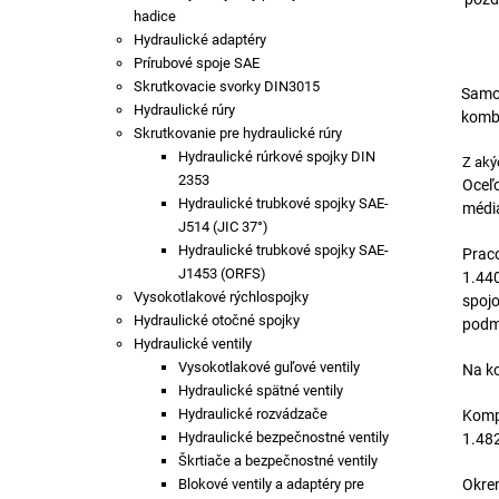
hadice
Hydraulické adaptéry
Prírubové spoje SAE
Skrutkovacie svorky DIN3015
Samoz
Hydraulické rúry
komb
Skrutkovanie pre hydraulické rúry
Hydraulické rúrkové spojky DIN
Z aký
2353
Oceľo
Hydraulické trubkové spojky SAE-
média
J514 (JIC 37°)
Hydraulické trubkové spojky SAE-
Praco
J1453 (ORFS)
1.440
Vysokotlakové rýchlospojky
spojo
Hydraulické otočné spojky
podmi
Hydraulické ventily
Vysokotlakové guľové ventily
Na ko
Hydraulické spätné ventily
Hydraulické rozvádzače
Kompe
Hydraulické bezpečnostné ventily
1.48
Škrtiače a bezpečnostné ventily
Okrem
Blokové ventily a adaptéry pre