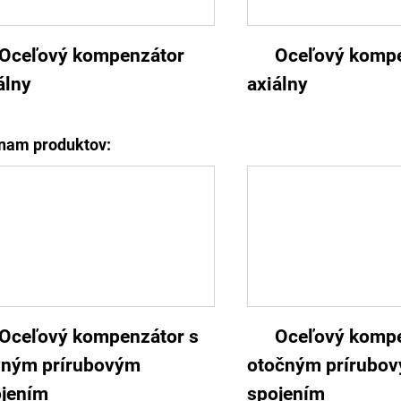
Oceľový kompenzátor
Oceľový komp
álny
axiálny
nam produktov:
Oceľový kompenzátor s
Oceľový kompe
vným prírubovým
otočným prírubo
jením
spojením