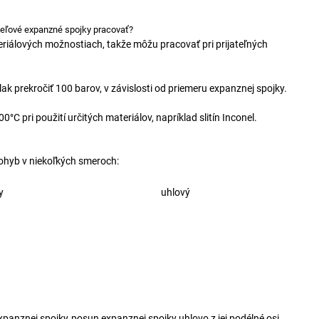
ceľové expanzné spojky pracovať?
riálových možnostiach, takže môžu pracovať pri prijateľných
ak prekročiť 100 barov, v závislosti od priemeru expanznej spojky.
C pri použití určitých materiálov, napríklad slitín Inconel.
ohyb v niekoľkých smeroch:
y
uhlový
xpanznej spojky
posun expanznej spojky uhlovo z jej podélné osi