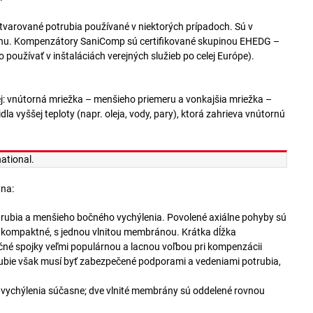
-tvarované potrubia používané v niektorých prípadoch. Sú v
úlohu. Kompenzátory SaniComp sú certifikované skupinou EHEDG –
oužívať v inštaláciách verejných služieb po celej Európe).
ej: vnútorná mriežka – menšieho priemeru a vonkajšia mriežka –
a vyššej teploty (napr. oleja, vody, pary), ktorá zahrieva vnútornú
ational.
 na:
trubia a menšieho bočného vychýlenia. Povolené axiálne pohyby sú
a kompaktné, s jednou vlnitou membránou. Krátka dĺžka
ačné spojky veľmi populárnou a lacnou voľbou pri kompenzácii
trubie však musí byť zabezpečené podporami a vedeniami potrubia,
 vychýlenia súčasne; dve vlnité membrány sú oddelené rovnou