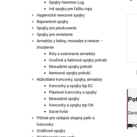
Spojky Hammer Lug
Iné spojky pre ťažbu ropy
Hygienické nerezové spojky
Bajonetové spojky
Spojky pre pieskovanie
Spojky pre omietanie
Armatúry z liatiny, mosadze a nereze –
šroubenie
Rúry a zvarovacie armatúry
Oceľové a liatinové spojky potrubí
Mosadzné spojky potrubí
Nerezové spojky potrubí
Nízkotlaké koncovky, spojky, armatúry
Koncovky a spojky typ EC
Plastové koncovky a spojky
Pot
Mosadzné spojky
Koncovky a spojky typ CN
Sacie koše
Zavo
Pištole pre výdajné stojany palív a
koncovky
P
Drážkové spojky