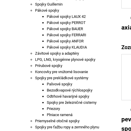
Spojky Guillemin
Pákové spojky
Pákové spojky LAUX 42
Pákové spojky PERROT
axi
Pákové spojky BAUER
Pákové spojky FERRARI
Pákové spojky ANFOR
Zoz
Pákové spojky KLAUDIA
Závitové spojky a adaptéry
LPG, LNG, kryogénne plynové spojky
Prírubové spojky
Koncovky pre vnútorné lisovanie
Spojky pre prekládkové systémy
Palivové spojky
Bezodkvapové rýchlospojky
Odtrhové havarijné spojky
Spojky pre železničné cisterny
Priezory
Plniace ramená
pe
Priemyselné otočné spojky
Spojky pre ťažbu ropy a zemného plynu
spo