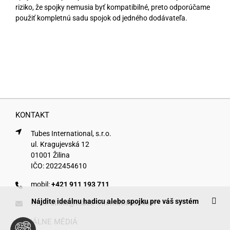
riziko, že spojky nemusia byť kompatibilné, preto odporúčame
použiť kompletnú sadu spojok od jedného dodávateľa.
KONTAKT
Tubes International, s.r.o.
ul. Kragujevská 12
01001 Žilina
IČO: 2022454610
mobil:
+421 911 193 711
Nájdite ideálnu hadicu alebo spojku pre váš systém
email:
zilina@tubes-international.com
SOCIÁLNE MÉDIÁ