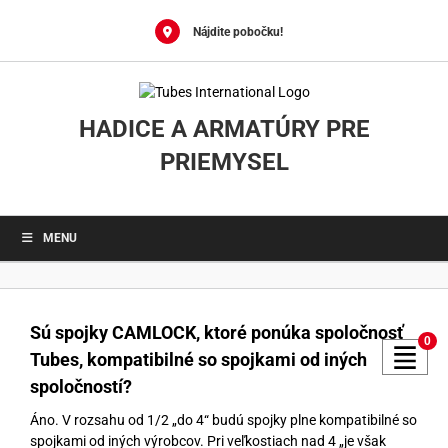
Skip
to
Nájdite pobočku!
content
HADICE A ARMATÚRY PRE
PRIEMYSEL
MENU
Sú spojky CAMLOCK, ktoré ponúka spoločnosť
0
Tubes, kompatibilné so spojkami od iných
spoločností?
Áno. V rozsahu od 1/2 „do 4“ budú spojky plne kompatibilné so
spojkami od iných výrobcov. Pri veľkostiach nad 4 „je však