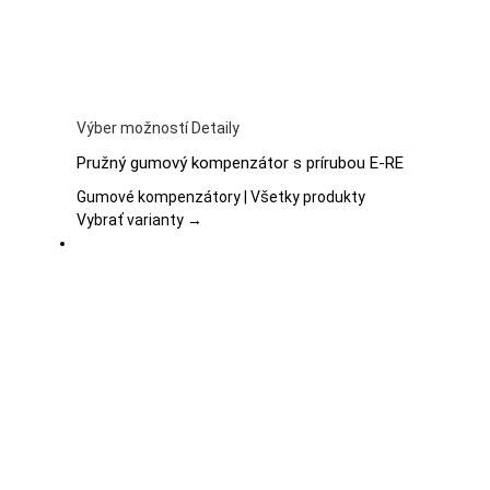
Tento
Výber možností
Detaily
produkt
Pružný gumový kompenzátor s prírubou E-RE
má
viacero
Gumové kompenzátory | Všetky produkty
variantov.
Vybrať varianty →
Možnosti
si
môžete
vybrať
na
stránke
produktu.