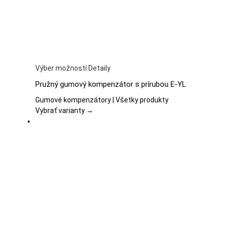
stránke
produktu.
Tento
Výber možností
Detaily
produkt
Pružný gumový kompenzátor s prírubou E-YL
má
viacero
Gumové kompenzátory | Všetky produkty
variantov.
Vybrať varianty →
Možnosti
si
môžete
vybrať
na
stránke
produktu.