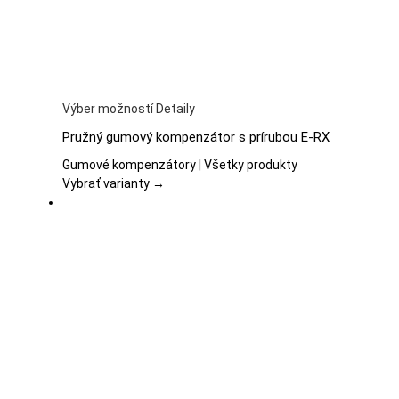
produktu.
Tento
Výber možností
Detaily
produkt
Pružný gumový kompenzátor s prírubou E-RX
má
viacero
Gumové kompenzátory | Všetky produkty
variantov.
Vybrať varianty →
Možnosti
si
môžete
vybrať
na
stránke
produktu.