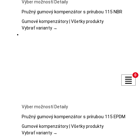
Tento
Výber možností
Detaily
produkt
Pružný gumový kompenzátor s prírubou 115 NBR
má
viacero
Gumové kompenzátory | Všetky produkty
variantov.
Vybrať varianty →
Možnosti
si
môžete
vybrať
na
stránke
produktu.
0
Tento
Výber možností
Detaily
produkt
Pružný gumový kompenzátor s prírubou 115 EPDM
má
viacero
Gumové kompenzátory | Všetky produkty
variantov.
Vybrať varianty →
Možnosti