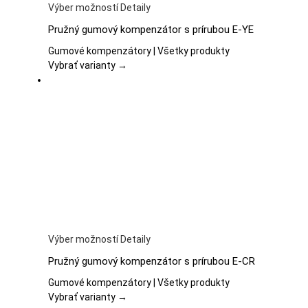
Tento
Výber možností
Detaily
produkt
Pružný gumový kompenzátor s prírubou E-YE
má
viacero
Gumové kompenzátory | Všetky produkty
variantov.
Vybrať varianty →
Možnosti
si
môžete
vybrať
na
stránke
produktu.
Tento
Výber možností
Detaily
produkt
Pružný gumový kompenzátor s prírubou E-CR
má
viacero
Gumové kompenzátory | Všetky produkty
variantov.
Vybrať varianty →