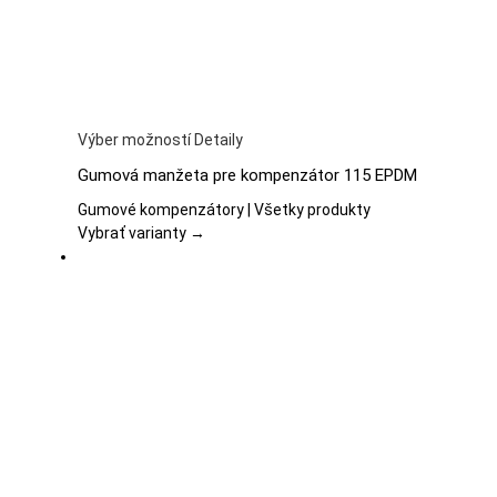
produktu.
Tento
Výber možností
Detaily
produkt
Gumová manžeta pre kompenzátor 115 EPDM
má
viacero
Gumové kompenzátory | Všetky produkty
variantov.
Vybrať varianty →
Možnosti
si
môžete
vybrať
na
stránke
produktu.