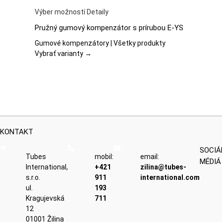
Tento
Výber možností
Detaily
produkt
Pružný gumový kompenzátor s prírubou E-YS
má
viacero
Gumové kompenzátory | Všetky produkty
variantov.
Vybrať varianty →
Možnosti
si
môžete
vybrať
na
stránke
produktu.
KONTAKT
SOCIÁ
Tubes
mobil:
email:
MÉDIÁ
International,
+421
zilina@tubes-
s.r.o.
911
international.com
ul.
193
Kragujevská
711
12
01001 Žilina