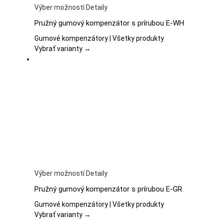
Tento
Výber možností
Detaily
produkt
Pružný gumový kompenzátor s prírubou E-WH
má
viacero
Gumové kompenzátory | Všetky produkty
variantov.
Vybrať varianty →
Možnosti
si
môžete
vybrať
na
stránke
produktu.
Tento
Výber možností
Detaily
produkt
Pružný gumový kompenzátor s prírubou E-GR
má
viacero
Gumové kompenzátory | Všetky produkty
variantov.
Vybrať varianty →