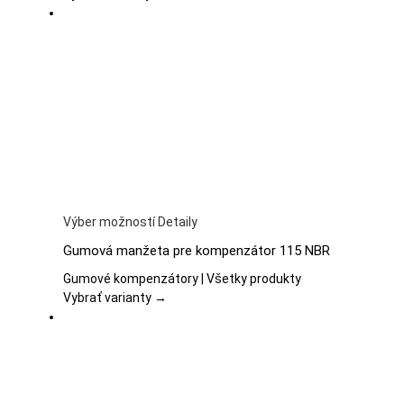
Možnosti
si
môžete
vybrať
na
stránke
produktu.
Tento
Výber možností
Detaily
produkt
Gumová manžeta pre kompenzátor 115 NBR
má
viacero
Gumové kompenzátory | Všetky produkty
variantov.
Vybrať varianty →
Možnosti
si
môžete
vybrať
na