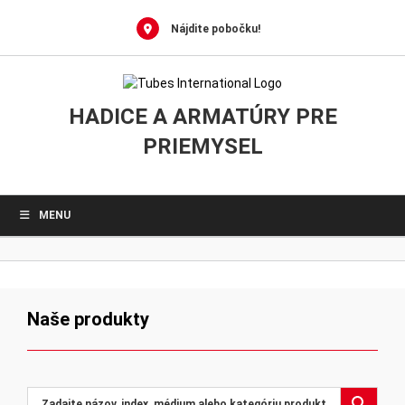
Skip
to
Nájdite pobočku!
content
HADICE A ARMATÚRY PRE
PRIEMYSEL
MENU
Naše produkty