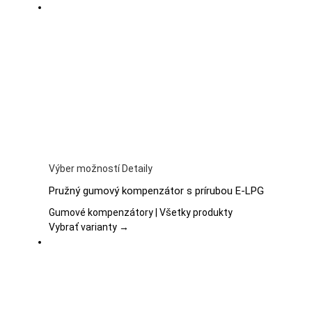
Možnosti
si
môžete
vybrať
na
stránke
produktu.
Tento
Výber možností
Detaily
produkt
Pružný gumový kompenzátor s prírubou E-LPG
má
viacero
Gumové kompenzátory | Všetky produkty
variantov.
Vybrať varianty →
Možnosti
si
môžete
vybrať
na