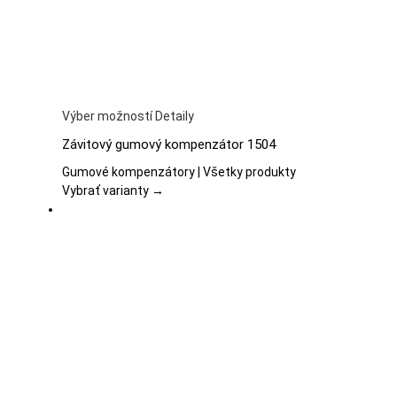
stránke
produktu.
Tento
Výber možností
Detaily
produkt
Závitový gumový kompenzátor 1504
má
viacero
Gumové kompenzátory | Všetky produkty
variantov.
Vybrať varianty →
Možnosti
si
môžete
vybrať
na
stránke
produktu.