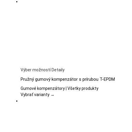
Možnosti
si
môžete
vybrať
na
stránke
produktu.
Tento
Výber možností
Detaily
produkt
Pružný gumový kompenzátor s prírubou T-EPDM
má
viacero
Gumové kompenzátory | Všetky produkty
variantov.
Vybrať varianty →
Možnosti
si
môžete
vybrať
na
stránke