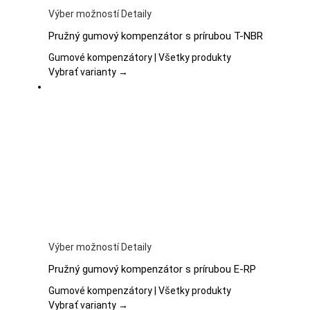
Tento
Výber možností
Detaily
produkt
Pružný gumový kompenzátor s prírubou T-NBR
má
viacero
Gumové kompenzátory | Všetky produkty
variantov.
Vybrať varianty →
Možnosti
si
môžete
vybrať
na
stránke
produktu.
Tento
Výber možností
Detaily
produkt
Pružný gumový kompenzátor s prírubou E-RP
má
viacero
Gumové kompenzátory | Všetky produkty
variantov.
Vybrať varianty →