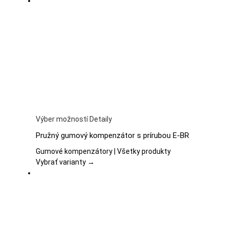
si
môžete
vybrať
na
stránke
produktu.
Tento
Výber možností
Detaily
produkt
Pružný gumový kompenzátor s prírubou E-BR
má
viacero
Gumové kompenzátory | Všetky produkty
variantov.
Vybrať varianty →
Možnosti
si
môžete
vybrať
na
stránke