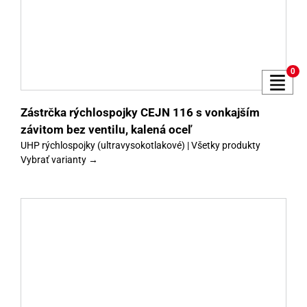
y
0
Zástrčka rýchlospojky CEJN 116 s vonkajším
závitom bez ventilu, kalená oceľ
UHP rýchlospojky (ultravysokotlakové) | Všetky produkty
Vybrať varianty →
y