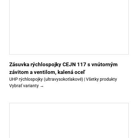
y
Zásuvka rýchlospojky CEJN 117 s vnútorným
závitom a ventilom, kalená oceľ
UHP rýchlospojky (ultravysokotlakové) | Všetky produkty
Vybrať varianty →