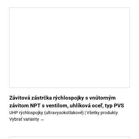
y
Závitová zástrčka rýchlospojky s vnútorným
závitom NPT s ventilom, uhlíková oceľ, typ PVS
UHP rýchlospojky (ultravysokotlakové) | Všetky produkty
Vybrať varianty →