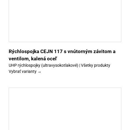
y
Rýchlospojka CEJN 117 s vnútorným závitom a
ventilom, kalená oceľ
UHP rýchlospojky (ultravysokotlakové) | Všetky produkty
Vybrať varianty →
y