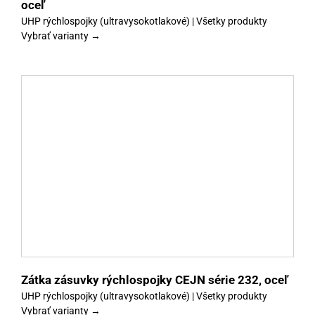
oceľ
UHP rýchlospojky (ultravysokotlakové) | Všetky produkty
Vybrať varianty →
y
Zátka zásuvky rýchlospojky CEJN série 232, oceľ
UHP rýchlospojky (ultravysokotlakové) | Všetky produkty
Vybrať varianty →