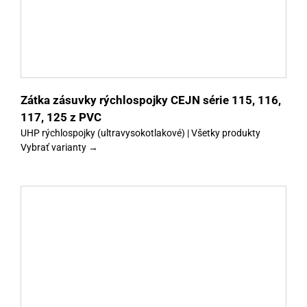
Zátka zásuvky rýchlospojky CEJN série 115, 116,
117, 125 z PVC
UHP rýchlospojky (ultravysokotlakové) | Všetky produkty
Vybrať varianty →
y