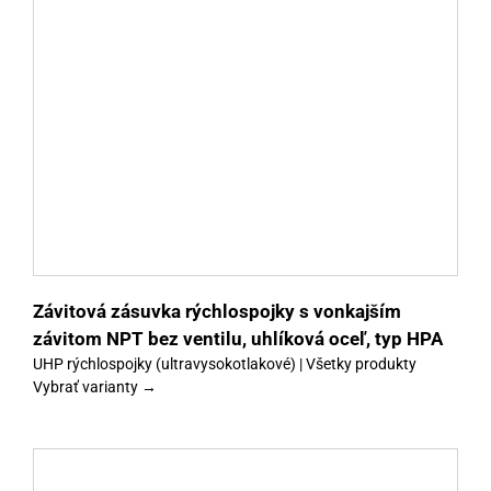
y
Závitová zásuvka rýchlospojky s vonkajším
závitom NPT bez ventilu, uhlíková oceľ, typ HPA
UHP rýchlospojky (ultravysokotlakové) | Všetky produkty
Vybrať varianty →