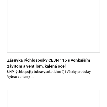
y
Zásuvka rýchlospojky CEJN 115 s vonkajším
závitom a ventilom, kalená oceľ
UHP rýchlospojky (ultravysokotlakové) | Všetky produkty
Vybrať varianty →