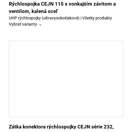
Rýchlospojka CEJN 115 s vonkajším závitom a
ventilom, kalená oceľ
UHP rýchlospojky (ultravysokotlakové) | Všetky produkty
Vybrať varianty →
y
Zátka konektora rýchlospojky CEJN série 232,