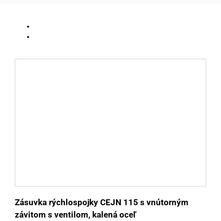
y
Zásuvka rýchlospojky CEJN 115 s vnútorným
závitom s ventilom, kalená oceľ