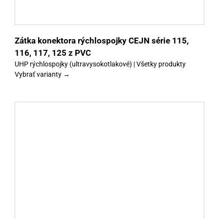
Zátka konektora rýchlospojky CEJN série 115,
116, 117, 125 z PVC
UHP rýchlospojky (ultravysokotlakové) | Všetky produkty
Vybrať varianty →
y