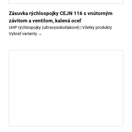
Zásuvka rýchlospojky CEJN 116 s vnútorným
závitom a ventilom, kalená oceľ
UHP rýchlospojky (ultravysokotlakové) | Všetky produkty
Vybrať varianty →
y