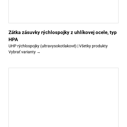
Zátka zásuvky rýchlospojky z uhlíkovej ocele, typ
HPA
UHP rýchlospojky (ultravysokotlakové) | Všetky produkty
Vybrať varianty →
y