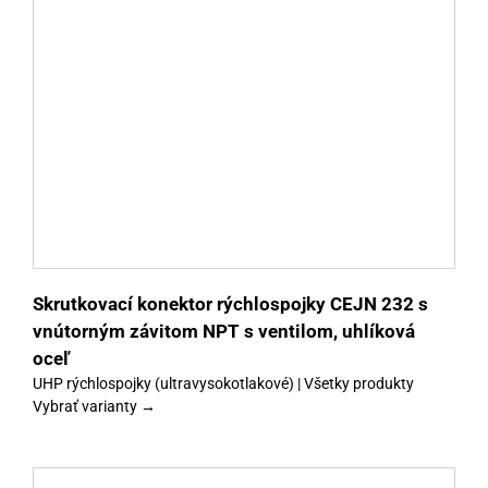
y
Skrutkovací konektor rýchlospojky CEJN 232 s
vnútorným závitom NPT s ventilom, uhlíková
oceľ
UHP rýchlospojky (ultravysokotlakové) | Všetky produkty
Vybrať varianty →