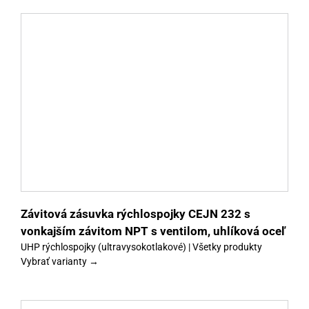
y
Závitová zásuvka rýchlospojky CEJN 232 s
vonkajším závitom NPT s ventilom, uhlíková oceľ
UHP rýchlospojky (ultravysokotlakové) | Všetky produkty
Vybrať varianty →