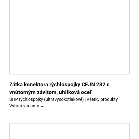
y
Zátka konektora rýchlospojky CEJN 232 s
vnútorným závitom, uhlíková oceľ
UHP rýchlospojky (ultravysokotlakové) | Všetky produkty
Vybrať varianty →