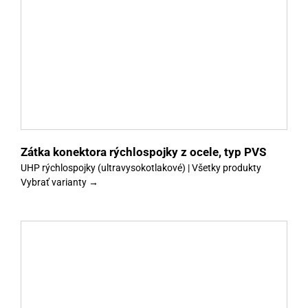
y
Zátka konektora rýchlospojky z ocele, typ PVS
UHP rýchlospojky (ultravysokotlakové) | Všetky produkty
Vybrať varianty →