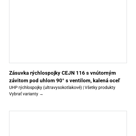
y
Zásuvka rýchlospojky CEJN 116 s vnútorným
závitom pod uhlom 90° s ventilom, kalená oceľ
UHP rýchlospojky (ultravysokotlakové) | Všetky produkty
Vybrať varianty →