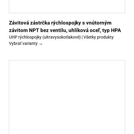
Závitová zástrčka rýchlospojky s vnútorným
závitom NPT bez ventilu, uhlíková oceľ, typ HPA
UHP rýchlospojky (ultravysokotlakové) | Všetky produkty
Vybrať varianty →
y