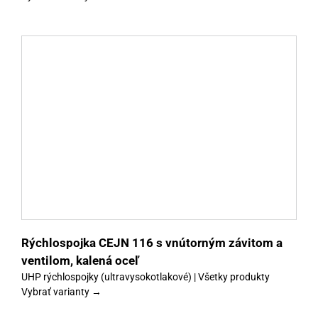
y
Rýchlospojka CEJN 116 s vnútorným závitom a
ventilom, kalená oceľ
UHP rýchlospojky (ultravysokotlakové) | Všetky produkty
Vybrať varianty →