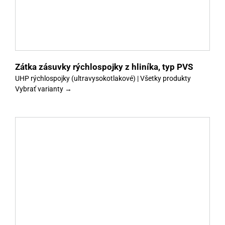
Zátka zásuvky rýchlospojky z hliníka, typ PVS
UHP rýchlospojky (ultravysokotlakové) | Všetky produkty
Vybrať varianty →
y