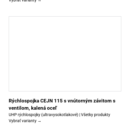
y
Rýchlospojka CEJN 115 s vnútorným závitom s
ventilom, kalená oceľ
UHP rýchlospojky (ultravysokotlakové) | Všetky produkty
Vybrať varianty →