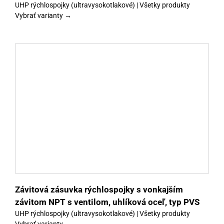
UHP rýchlospojky (ultravysokotlakové) | Všetky produkty
Vybrať varianty →
y
Závitová zásuvka rýchlospojky s vonkajším
závitom NPT s ventilom, uhlíková oceľ, typ PVS
UHP rýchlospojky (ultravysokotlakové) | Všetky produkty
Vybrať varianty →