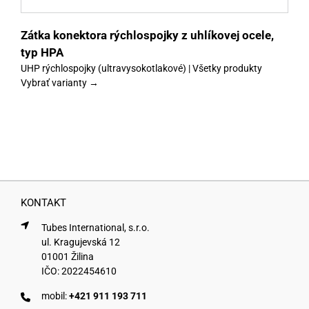
Zátka konektora rýchlospojky z uhlíkovej ocele,
typ HPA
UHP rýchlospojky (ultravysokotlakové) | Všetky produkty
Vybrať varianty →
KONTAKT
Tubes International, s.r.o.
ul. Kragujevská 12
01001 Žilina
IČO: 2022454610
mobil:
+421 911 193 711