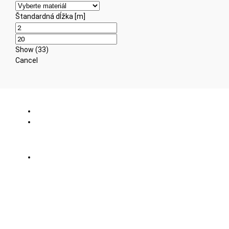
Štandardná dĺžka [m]
Show
(
33
)
Cancel