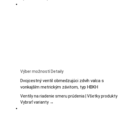
si
môžete
vybrať
na
stránke
produktu.
Tento
Výber možností
Detaily
produkt
Dvojcestný ventil obmedzujúci zdvih valca s
má
vonkajším metrickým závitom, typ HBKH
viacero
variantov.
Ventily na riadenie smeru prúdenia | Všetky produkty
Možnosti
Vybrať varianty →
si
môžete
vybrať
na