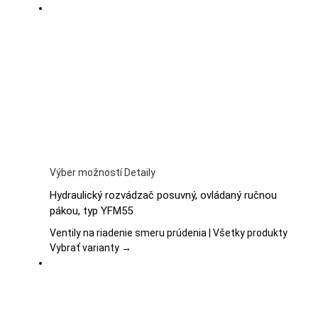
Možnosti
si
môžete
vybrať
na
stránke
produktu.
Tento
Výber možností
Detaily
produkt
Hydraulický rozvádzač posuvný, ovládaný ručnou
má
pákou, typ YFM55
viacero
variantov.
Ventily na riadenie smeru prúdenia | Všetky produkty
Možnosti
Vybrať varianty →
si
môžete
vybrať
na