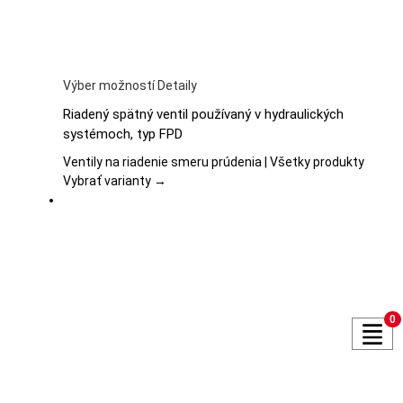
Tento
Výber možností
Detaily
produkt
Riadený spätný ventil používaný v hydraulických
má
systémoch, typ FPD
viacero
variantov.
Ventily na riadenie smeru prúdenia | Všetky produkty
Možnosti
Vybrať varianty →
si
môžete
vybrať
na
stránke
produktu.
0