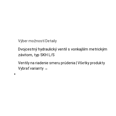
stránke
produktu.
Tento
Výber možností
Detaily
produkt
Dvojcestný hydraulický ventil s vonkajším metrickým
má
závitom, typ SKH L/S
viacero
variantov.
Ventily na riadenie smeru prúdenia | Všetky produkty
Možnosti
Vybrať varianty →
si
môžete
vybrať
na
stránke
produktu.