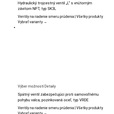
Hydraulický trojcestný ventil „L“ s vnútorným
má
závitom NPT, typ SK3L
viacero
variantov.
Ventily na riadenie smeru prúdenia | Všetky produkty
Možnosti
Vybrať varianty →
si
môžete
vybrať
na
stránke
produktu.
Tento
Výber možností
Detaily
produkt
Spätný ventil zabezpečujúci proti samovoľnému
má
pohybu valca, pozinkovaná oceľ, typ VRDE
viacero
variantov.
Ventily na riadenie smeru prúdenia | Všetky produkty
Možnosti
Vybrať varianty →