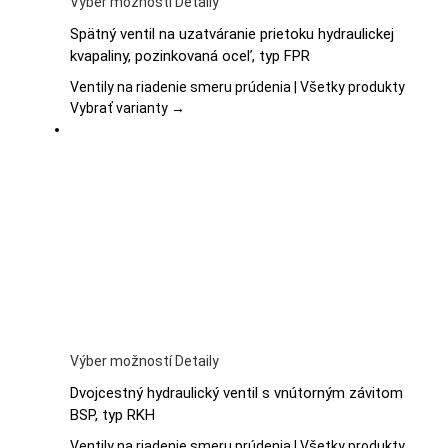
Tento
Výber možností
Detaily
produkt
Spätný ventil na uzatváranie prietoku hydraulickej
má
kvapaliny, pozinkovaná oceľ, typ FPR
viacero
variantov.
Ventily na riadenie smeru prúdenia | Všetky produkty
Možnosti
Vybrať varianty →
si
môžete
vybrať
na
stránke
produktu.
Tento
Výber možností
Detaily
produkt
Dvojcestný hydraulický ventil s vnútorným závitom
má
BSP, typ RKH
viacero
variantov.
Ventily na riadenie smeru prúdenia | Všetky produkty