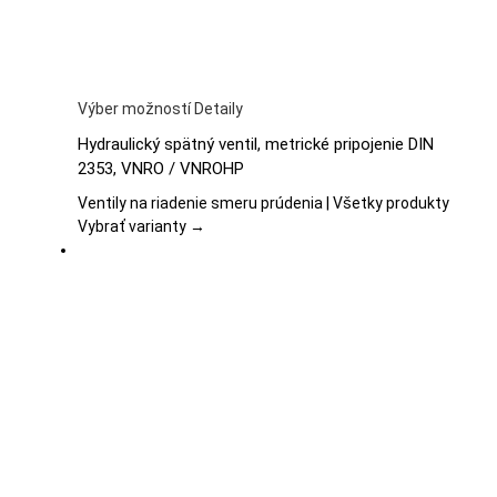
Tento
Výber možností
Detaily
produkt
Hydraulický spätný ventil, metrické pripojenie DIN
má
2353, VNRO / VNROHP
viacero
variantov.
Ventily na riadenie smeru prúdenia | Všetky produkty
Možnosti
Vybrať varianty →
si
môžete
vybrať
na
stránke
produktu.