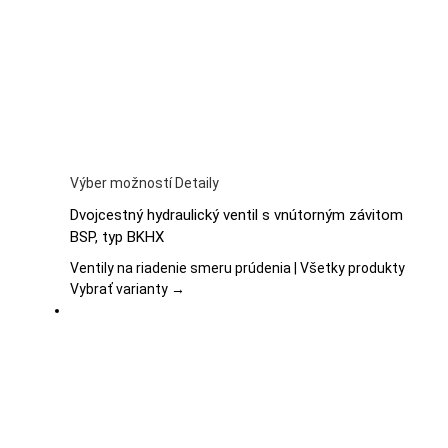
na
stránke
produktu.
Tento
Výber možností
Detaily
produkt
Dvojcestný hydraulický ventil s vnútorným závitom
má
BSP, typ BKHX
viacero
variantov.
Ventily na riadenie smeru prúdenia | Všetky produkty
Možnosti
Vybrať varianty →
si
môžete
vybrať
na
stránke
produktu.