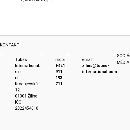
si
môžete
vybrať
na
stránke
produktu.
KONTAKT
SOCIÁ
Tubes
mobil:
email:
MÉDIÁ
International,
+421
zilina@tubes-
s.r.o.
911
international.com
ul.
193
Kragujevská
711
12
01001 Žilina
IČO:
2022454610