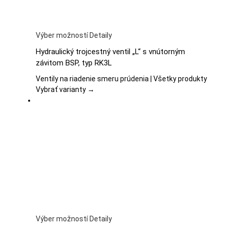
Tento
Výber možností
Detaily
produkt
Hydraulický trojcestný ventil „L“ s vnútorným
má
závitom BSP, typ RK3L
viacero
variantov.
Ventily na riadenie smeru prúdenia | Všetky produkty
Možnosti
Vybrať varianty →
si
môžete
vybrať
na
stránke
produktu.
Tento
Výber možností
Detaily
produkt