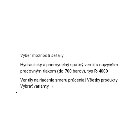
na
stránke
produktu.
Tento
Výber možností
Detaily
produkt
Hydraulický a priemyselný spätný ventil s najvyšším
má
pracovným tlakom (do 700 barov), typ R-4000
viacero
variantov.
Ventily na riadenie smeru prúdenia | Všetky produkty
Možnosti
Vybrať varianty →
si
môžete
vybrať
na
stránke
produktu.