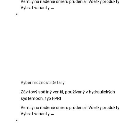
variantov.
Ventily na riadenie smeru prúdenia | Všetky produkty
Možnosti
Vybrať varianty →
si
môžete
vybrať
na
stránke
produktu.
Tento
Výber možností
Detaily
produkt
Závitový spätný ventil, používaný v hydraulických
má
systémoch, typ FPRI
viacero
variantov.
Ventily na riadenie smeru prúdenia | Všetky produkty
Možnosti
Vybrať varianty →
si
môžete
vybrať