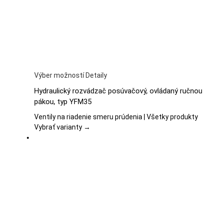
stránke
produktu.
Tento
Výber možností
Detaily
produkt
Hydraulický rozvádzač posúvačový, ovládaný ručnou
má
pákou, typ YFM35
viacero
variantov.
Ventily na riadenie smeru prúdenia | Všetky produkty
Možnosti
Vybrať varianty →
si
môžete
vybrať
na
stránke
produktu.