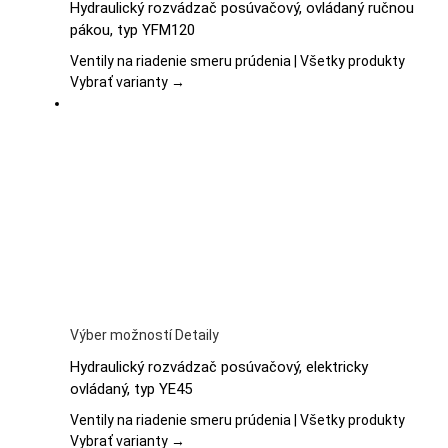
Hydraulický rozvádzač posúvačový, ovládaný ručnou
má
pákou, typ YFM120
viacero
variantov.
Ventily na riadenie smeru prúdenia | Všetky produkty
Možnosti
Vybrať varianty →
si
môžete
vybrať
na
stránke
produktu.
Tento
Výber možností
Detaily
produkt
Hydraulický rozvádzač posúvačový, elektricky
má
ovládaný, typ YE45
viacero
variantov.
Ventily na riadenie smeru prúdenia | Všetky produkty
Možnosti
Vybrať varianty →