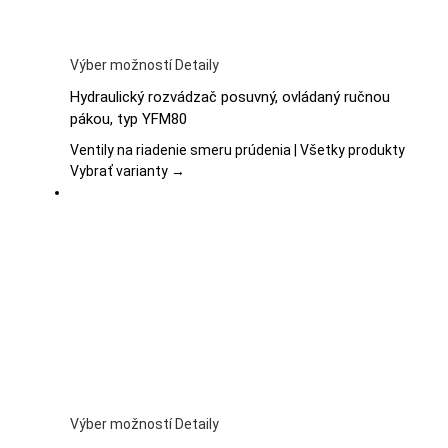
Tento
Výber možností
Detaily
produkt
Hydraulický rozvádzač posuvný, ovládaný ručnou
má
pákou, typ YFM80
viacero
variantov.
Ventily na riadenie smeru prúdenia | Všetky produkty
Možnosti
Vybrať varianty →
si
môžete
vybrať
na
stránke
produktu.
Tento
Výber možností
Detaily
produkt