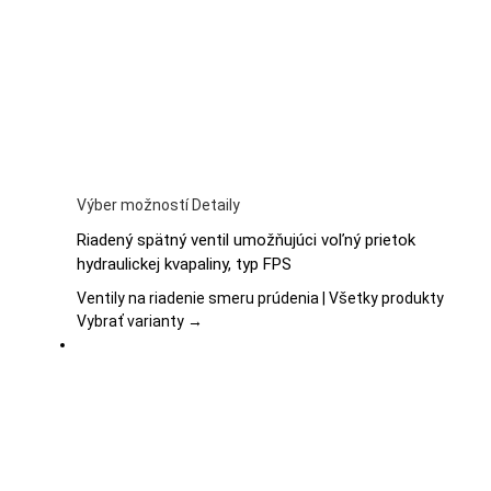
na
stránke
produktu.
Tento
Výber možností
Detaily
produkt
Riadený spätný ventil umožňujúci voľný prietok
má
hydraulickej kvapaliny, typ FPS
viacero
variantov.
Ventily na riadenie smeru prúdenia | Všetky produkty
Možnosti
Vybrať varianty →
si
môžete
vybrať
na
stránke
produktu.