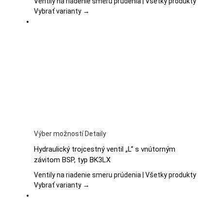
Ventily na riadenie smeru prúdenia | Všetky produkty
Možnosti
Vybrať varianty →
si
môžete
vybrať
na
stránke
produktu.
Tento
Výber možností
Detaily
produkt
Hydraulický trojcestný ventil „L“ s vnútorným
má
závitom BSP, typ BK3LX
viacero
variantov.
Ventily na riadenie smeru prúdenia | Všetky produkty
Možnosti
Vybrať varianty →
si
môžete
vybrať