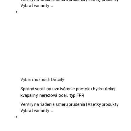
Možnosti
Vybrať varianty →
si
môžete
vybrať
na
stránke
produktu.
Tento
Výber možností
Detaily
produkt
Spätný ventil na uzatváranie prietoku hydraulickej
má
kvapaliny, nerezová oceľ, typ FPR
viacero
variantov.
Ventily na riadenie smeru prúdenia | Všetky produkty
Možnosti
Vybrať varianty →
si
môžete
vybrať