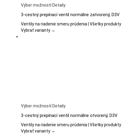
Tento
Výber možností
Detaily
produkt
3-cestný prepínací ventil normálne zatvorený, D3V
má
viacero
Ventily na riadenie smeru prúdenia | Všetky produkty
variantov.
Vybrať varianty →
Možnosti
si
môžete
vybrať
na
stránke
produktu.
Tento
Výber možností
Detaily
produkt
3-cestný prepínací ventil normálne otvorený, D3V
má
viacero
Ventily na riadenie smeru prúdenia | Všetky produkty
variantov.
Vybrať varianty →