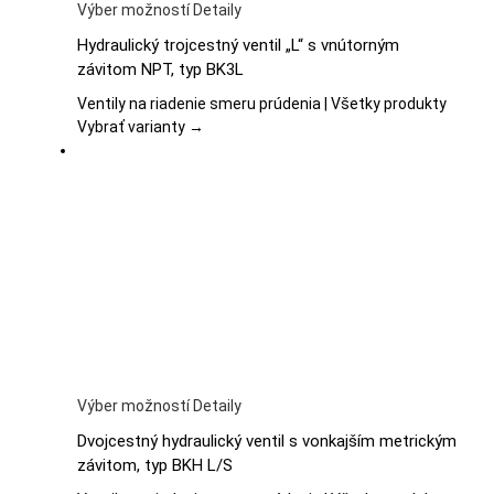
Tento
Výber možností
Detaily
produkt
Hydraulický trojcestný ventil „L“ s vnútorným
má
závitom NPT, typ BK3L
viacero
variantov.
Ventily na riadenie smeru prúdenia | Všetky produkty
Možnosti
Vybrať varianty →
si
môžete
vybrať
na
stránke
produktu.
Tento
Výber možností
Detaily
produkt
Dvojcestný hydraulický ventil s vonkajším metrickým
má
závitom, typ BKH L/S
viacero