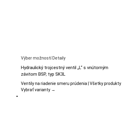
vybrať
na
stránke
produktu.
Tento
Výber možností
Detaily
produkt
Hydraulický trojcestný ventil „L“ s vnútorným
má
závitom BSP, typ SK3L
viacero
variantov.
Ventily na riadenie smeru prúdenia | Všetky produkty
Možnosti
Vybrať varianty →
si
môžete
vybrať
na
stránke
produktu.