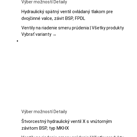
Tento
Výber možností
Detaily
produkt
Hydraulický spätný ventil ovládaný tlakom pre
má
dvojčinné valce, závit BSP, FPDL
viacero
variantov.
Ventily na riadenie smeru prúdenia | Všetky produkty
Možnosti
Vybrať varianty →
si
môžete
vybrať
na
stránke
produktu.
Tento
Výber možností
Detaily
produkt
Štvorcestný hydraulický ventil X s vnútorným
má
závitom BSP, typ MKHX
viacero
variantov.