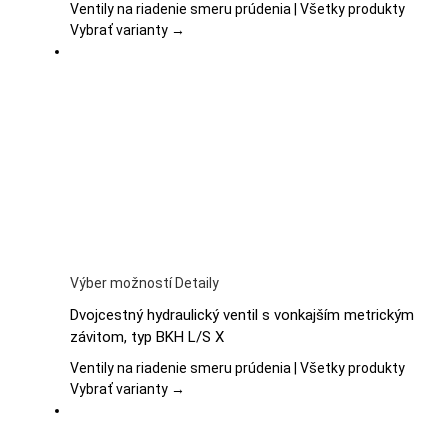
variantov.
Ventily na riadenie smeru prúdenia | Všetky produkty
Možnosti
Vybrať varianty →
si
môžete
vybrať
na
stránke
produktu.
Tento
Výber možností
Detaily
produkt
Dvojcestný hydraulický ventil s vonkajším metrickým
má
závitom, typ BKH L/S X
viacero
variantov.
Ventily na riadenie smeru prúdenia | Všetky produkty
Možnosti
Vybrať varianty →
si
môžete