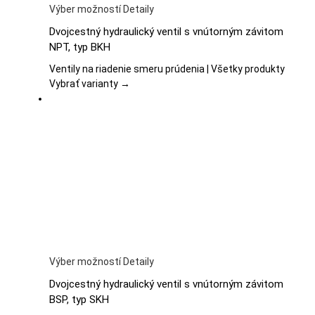
Tento
Výber možností
Detaily
produkt
Dvojcestný hydraulický ventil s vnútorným závitom
má
NPT, typ BKH
viacero
variantov.
Ventily na riadenie smeru prúdenia | Všetky produkty
Možnosti
Vybrať varianty →
si
môžete
vybrať
na
stránke
produktu.
Tento
Výber možností
Detaily
produkt
Dvojcestný hydraulický ventil s vnútorným závitom
má
BSP, typ SKH
viacero