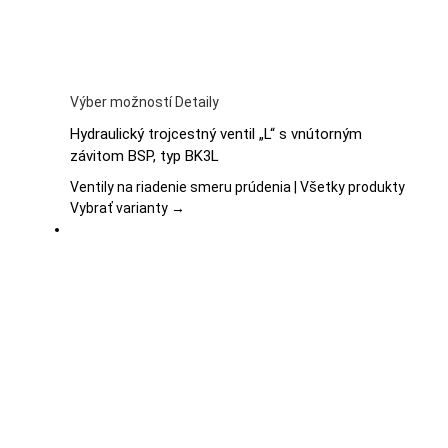
Tento
Výber možností
Detaily
produkt
Hydraulický trojcestný ventil „L“ s vnútorným
má
závitom BSP, typ BK3L
viacero
variantov.
Ventily na riadenie smeru prúdenia | Všetky produkty
Možnosti
Vybrať varianty →
si
môžete
vybrať
na
stránke
produktu.