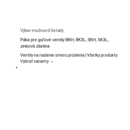
Tento
Výber možností
Detaily
produkt
Páka pre guľové ventily BKH, BK3L, SKH, SK3L,
má
zinková zliatina
viacero
variantov.
Ventily na riadenie smeru prúdenia | Všetky produkty
Možnosti
Vybrať varianty →
si
môžete
vybrať
na
stránke
produktu.