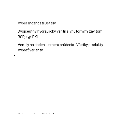
Tento
Výber možností
Detaily
produkt
Dvojcestný hydraulický ventil s vnútorným závitom
má
BSP, typ BKH
viacero
variantov.
Ventily na riadenie smeru prúdenia | Všetky produkty
Možnosti
Vybrať varianty →
si
môžete
vybrať
na
stránke
produktu.