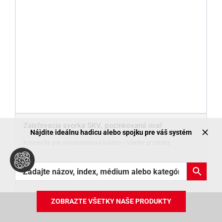
Zaisťovacia svorka SKV, pozinkovaná oceľ
Nájdite ideálnu hadicu alebo spojku pre váš systém
Koncovky pre vysokotlakové hadice | Všetky produkty
Vybrať varianty →
ZOBRAZTE VŠETKY NAŠE PRODUKTY
ZOZNAM PRODUKTOV ONLINE