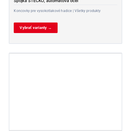
Spojka STECKO, automatová oceľ
Koncovky pre vysokotlakové hadice | Všetky produkty
Vybrať varianty →