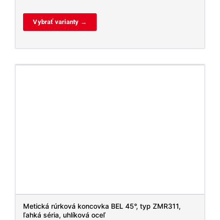
Vybrať varianty →
Metická rúrková koncovka BEL 45°, typ ZMR311,
ľahká séria, uhlíková oceľ