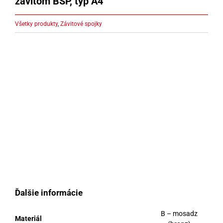
závitom BSP, typ A4
Všetky produkty
,
Závitové spojky
Ďalšie informácie
B – mosadz
Materiál