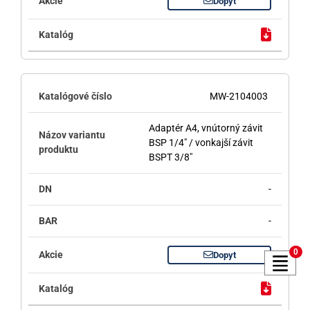
Dopyt
MW-2104003
Adaptér A4, vnútorný závit
BSP 1/4" / vonkajší závit
BSPT 3/8"
-
-
0
Dopyt