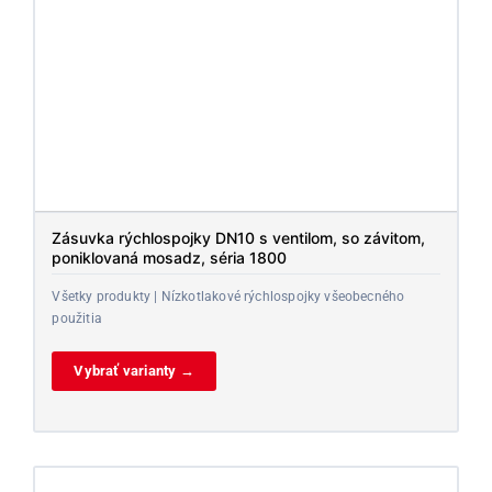
Zásuvka rýchlospojky DN10 s ventilom, so závitom,
poniklovaná mosadz, séria 1800
Všetky produkty | Nízkotlakové rýchlospojky všeobecného
použitia
Vybrať varianty →