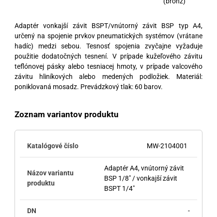
(bronz)
Adaptér vonkajší závit BSPT/vnútorný závit BSP typ A4,
určený na spojenie prvkov pneumatických systémov (vrátane
hadíc) medzi sebou. Tesnosť spojenia zvyčajne vyžaduje
použitie dodatočných tesnení. V prípade kužeľového závitu
teflónovej pásky alebo tesniacej hmoty, v prípade valcového
závitu hliníkových alebo medených podložiek. Materiál:
poniklovaná mosadz. Prevádzkový tlak: 60 barov.
Zoznam variantov produktu
MW-2104001
Adaptér A4, vnútorný závit
BSP 1/8" / vonkajší závit
BSPT 1/4"
-