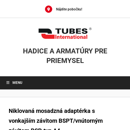
Skip
to
Nájdite pobočku!
content
HADICE A ARMATÚRY PRE
PRIEMYSEL
MENU
Niklovaná mosadzná adaptérka s
vonkajším závitom BSPT/vnútorným