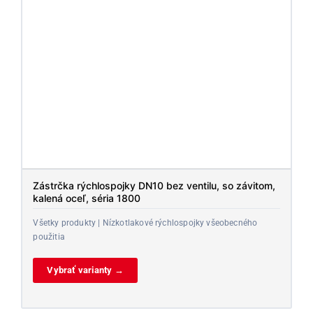
Zástrčka rýchlospojky DN10 bez ventilu, so závitom,
kalená oceľ, séria 1800
Všetky produkty | Nízkotlakové rýchlospojky všeobecného
použitia
Vybrať varianty →