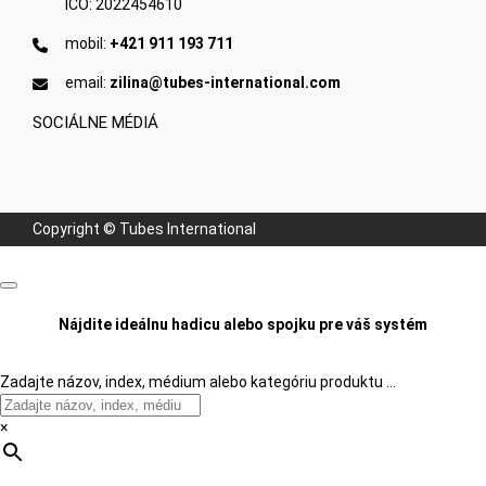
IČO: 2022454610
mobil:
+421 911 193 711
email:
zilina@tubes-international.com
SOCIÁLNE MÉDIÁ
Copyright © Tubes International
Nájdite ideálnu hadicu alebo spojku pre váš systém
Zadajte názov, index, médium alebo kategóriu produktu …
×