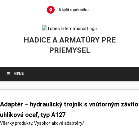
0
Skip
to
Nájdite pobočku!
content
HADICE A ARMATÚRY PRE
PRIEMYSEL
MENU
Adaptér – hydraulický trojník s vnútorným závit
uhlíková oceľ, typ A127
Všetky produkty
,
Vysokotlakové adaptéry
/