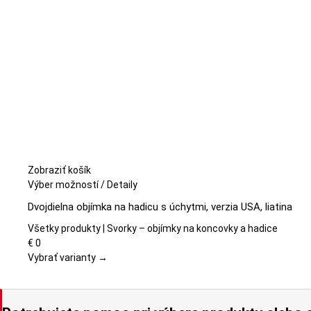
produktu.
Zobraziť košík
Tento
Výber možností
/
Detaily
produkt
Dvojdielna objímka na hadicu s úchytmi, verzia USA, liatina
má
viacero
Všetky produkty | Svorky – objímky na koncovky a hadice
variantov.
€
0
Možnosti
Vybrať varianty →
si
môžete
vybrať