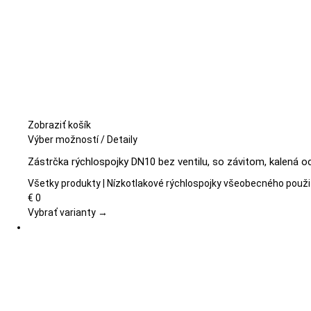
Zobraziť košík
Tento
Výber možností
/
Detaily
produkt
Zástrčka rýchlospojky DN10 bez ventilu, so závitom, kalená oc
má
viacero
Všetky produkty | Nízkotlakové rýchlospojky všeobecného použi
variantov.
€
0
Možnosti
Vybrať varianty →
si
môžete
vybrať
na
stránke
produktu.