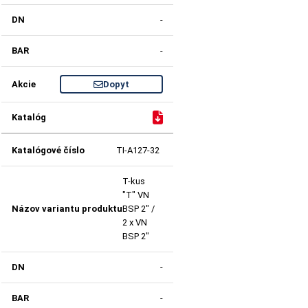
-
-
Dopyt
TI-A127-32
T-kus
"T" VN
BSP 2" /
2 x VN
BSP 2"
-
-