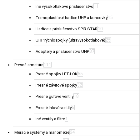
11
Iné vysokotlakové príslušenstvo
15
Termoplastické hadice UHP a koncovky
10
Hadice a príslušenstvo SPIR STAR
25
UHP rýchlospojky (ultravysokotlakové)
37
Adaptéry a príslušenstvo UHP
111
Presná armatúra
55
Presné spojky LET-LOK
32
Presné závitové spojky
18
Presné guľové ventily
5
Presné ihlové ventily
1
Iné ventily a filtre
64
Meracie systémy a manometre