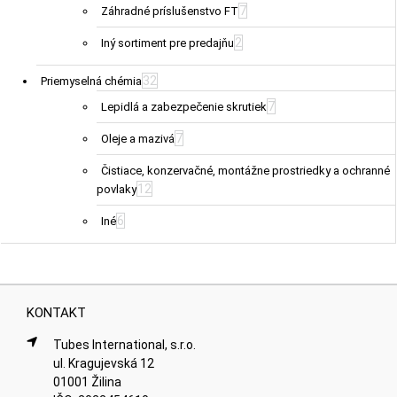
7
Záhradné príslušenstvo FT
2
Iný sortiment pre predajňu
32
Priemyselná chémia
7
Lepidlá a zabezpečenie skrutiek
7
Oleje a mazivá
Čistiace, konzervačné, montážne prostriedky a ochranné
12
povlaky
6
Iné
KONTAKT
Tubes International, s.r.o.
ul. Kragujevská 12
01001 Žilina