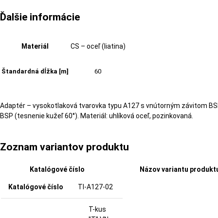
Ďalšie informácie
Materiál
CS – oceľ (liatina)
Štandardná dĺžka [m]
60
Adaptér – vysokotlaková tvarovka typu A127 s vnútorným závitom BSP 
BSP (tesnenie kužeľ 60°). Materiál: uhlíková oceľ, pozinkovaná.
Zoznam variantov produktu
Katalógové číslo
Názov variantu produkt
TI-A127-02
T-kus