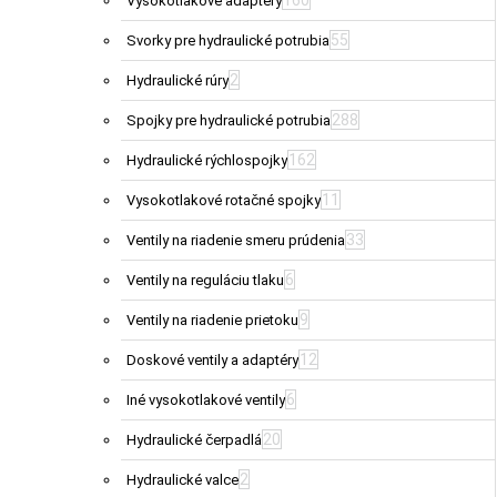
160
Vysokotlakové adaptéry
55
Svorky pre hydraulické potrubia
2
Hydraulické rúry
288
Spojky pre hydraulické potrubia
162
Hydraulické rýchlospojky
11
Vysokotlakové rotačné spojky
33
Ventily na riadenie smeru prúdenia
6
Ventily na reguláciu tlaku
9
Ventily na riadenie prietoku
12
Doskové ventily a adaptéry
6
Iné vysokotlakové ventily
20
Hydraulické čerpadlá
2
Hydraulické valce