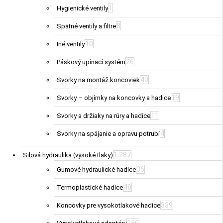
1
Hygienické ventily
8
Spätné ventily a filtre
10
Iné ventily
26
Páskový upínací systém
40
Svorky na montáž koncoviek
19
Svorky – objímky na koncovky a hadice
11
Svorky a držiaky na rúry a hadice
4
Svorky na spájanie a opravu potrubí
1 287
Silová hydraulika (vysoké tlaky)
36
Gumové hydraulické hadice
48
Termoplastické hadice
339
Koncovky pre vysokotlakové hadice