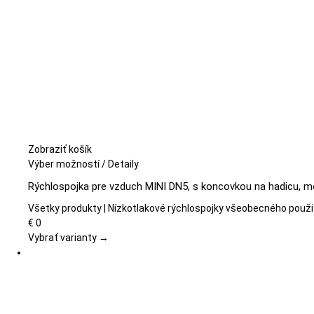
Zobraziť košík
Tento
Výber možností
/
Detaily
produkt
Rýchlospojka pre vzduch MINI DN5, s koncovkou na hadicu, m
má
viacero
Všetky produkty | Nízkotlakové rýchlospojky všeobecného použi
variantov.
€
0
Možnosti
Vybrať varianty →
si
môžete
vybrať
na
stránke