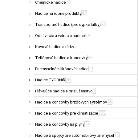
18
Chemické hadice
43
Hadice na ropné produkty
23
Transportné hadice (pre sypké látky)
69
Odsávacie a vetracie hadice
2
Kovové hadice a rúrky
28
Teflónové hadice a koncovky
11
Priemyselné silikónové hadice
26
Hadice TYGON®
2
Plávajúce hadice a príslušenstvo
45
Hadice a koncovky brzdových systémov
102
Hadice a koncovky pre klimatizácie
14
Hadice a koncovky na plyny
16
Hadice a spojky pre automobilový priemysel