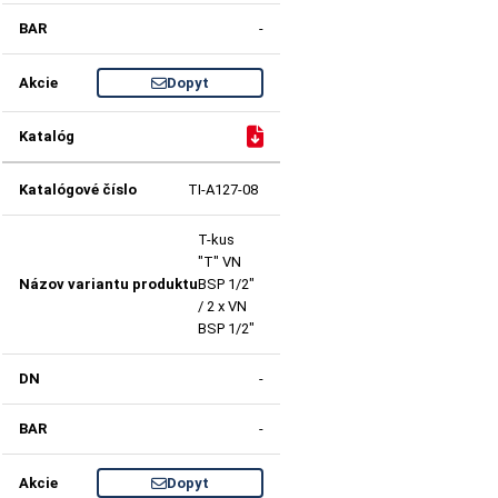
-
Dopyt
TI-A127-08
T-kus
"T" VN
BSP 1/2"
/ 2 x VN
BSP 1/2"
-
-
Dopyt