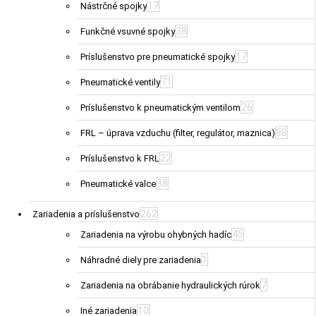
17
Nástrčné spojky
38
Funkčné vsuvné spojky
17
Príslušenstvo pre pneumatické spojky
71
Pneumatické ventily
26
Príslušenstvo k pneumatickým ventilom
88
FRL – úprava vzduchu (filter, regulátor, maznica)
22
Príslušenstvo k FRL
38
Pneumatické valce
262
Zariadenia a príslušenstvo
45
Zariadenia na výrobu ohybných hadíc
1
Náhradné diely pre zariadenia
7
Zariadenia na obrábanie hydraulických rúrok
10
Iné zariadenia