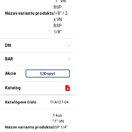
"T" VN
BSP
1/8" / 2
x VN
BSP
1/8"
-
-
Dopyt
TI-A127-04
T-kus
"T" VN
BSP 1/4"