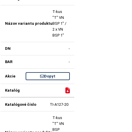
T-kus
"T" VN
BSP 1" /
2 x VN
BSP 1"
-
-
Dopyt
TI-A127-20
T-kus
"T" VN
BSP