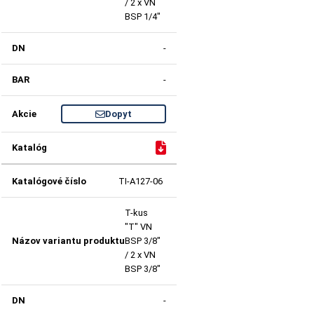
/ 2 x VN
BSP 1/4"
-
-
Dopyt
TI-A127-06
T-kus
"T" VN
BSP 3/8"
/ 2 x VN
BSP 3/8"
-