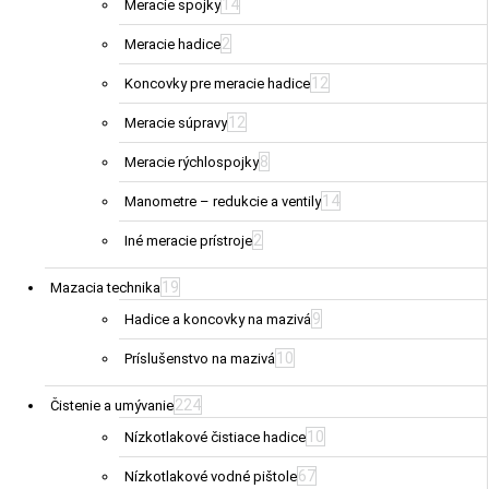
14
Meracie spojky
2
Meracie hadice
12
Koncovky pre meracie hadice
12
Meracie súpravy
8
Meracie rýchlospojky
14
Manometre – redukcie a ventily
2
Iné meracie prístroje
19
Mazacia technika
9
Hadice a koncovky na mazivá
10
Príslušenstvo na mazivá
224
Čistenie a umývanie
10
Nízkotlakové čistiace hadice
67
Nízkotlakové vodné pištole