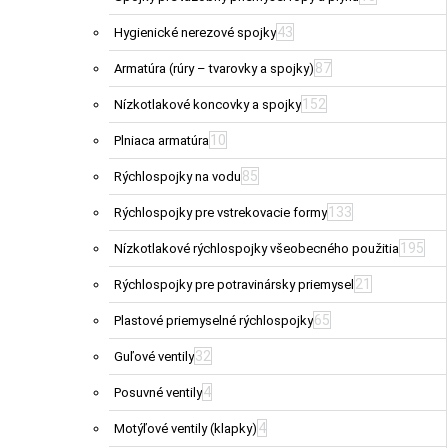
43
Hygienické nerezové spojky
87
Armatúra (rúry – tvarovky a spojky)
152
Nízkotlakové koncovky a spojky
10
Plniaca armatúra
85
Rýchlospojky na vodu
133
Rýchlospojky pre vstrekovacie formy
195
Nízkotlakové rýchlospojky všeobecného použitia
21
Rýchlospojky pre potravinársky priemysel
65
Plastové priemyselné rýchlospojky
32
Guľové ventily
4
Posuvné ventily
4
Motýľové ventily (klapky)