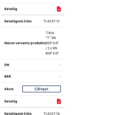
TI-A127-12
T-kus
"T" VN
BSP 3/4"
/ 2 x VN
BSP 3/4"
-
-
Dopyt
TI-A127-16