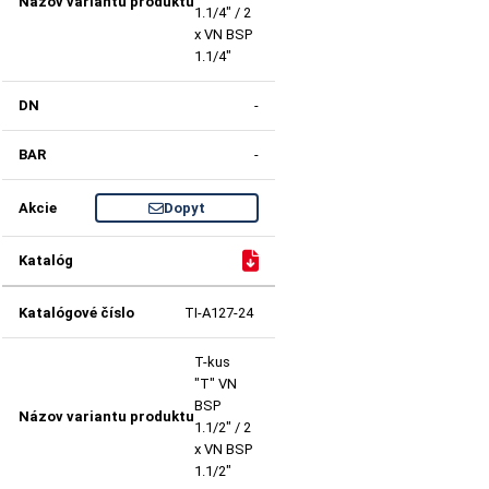
1.1/4" / 2
x VN BSP
1.1/4"
-
-
Dopyt
TI-A127-24
T-kus
"T" VN
BSP
1.1/2" / 2
x VN BSP
1.1/2"