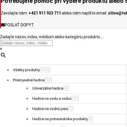
Potrebujete pomoc pri výbere produktu alebo s
na
stránke
Zavolajte nám:
+421 911 923 711
alebo nám napíšte email:
zilina@tu
produktu.
POSLAŤ DOPYT
Zadajte názov, index, médium alebo kategóriu produktu …
×
4 606
Všetky produkty
708
Priemyselné hadice
45
Univerzálne hadice
189
Hadice na vodu a vzduc
32
Hadice na vodnú paru
43
Hadice na potravinárske produkty