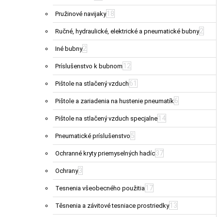
18
Pružinové navijaky
2
Ručné, hydraulické, elektrické a pneumatické bubny
2
Iné bubny
12
Príslušenstvo k bubnom
61
Pištole na stlačený vzduch
6
Pištole a zariadenia na hustenie pneumatík
14
Pištole na stlačený vzduch specjalne
5
Pneumatické príslušenstvo
37
Ochranné kryty priemyselných hadíc
3
Ochrany
17
Tesnenia všeobecného použitia
13
Těsnenia a závitové tesniace prostriedky