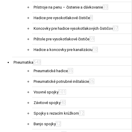
33
Prístroje na penu – čistenie a dávkovanie
8
Hadice pre vysokotlakové čističe
37
Koncovky pre hadice vysokotlakových čističov
59
Pištole pre vysokotlakové čističe
10
Hadice a koncovky pre kanalizáciu
543
Pneumatika
35
Pneumatické hadice
26
Pneumatické potrubné inštalácie
101
Vsuvné spojky
40
Závitové spojky
12
Spojky s rezacím krúžkom
12
Banjo spojky