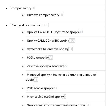
18
Kompenzátory
18
Gumové kompenzátory
1 338
Priemyselná armatúra
34
Spojky TW a ECTFE vystužené spojky
103
Spojky CAMLOCK a IBC spojky
91
Symetrické bajonetové spojky
77
Páčkové spojky
22
Závitové spojky a adaptéry
Prírubové spojky – tesnenia a skrutky na prírubové
19
spoje
23
Prekladacie spojky
6
Priemyselné otočné spojky
13
Spojky pre ťažobný priemysel ropy a plynu