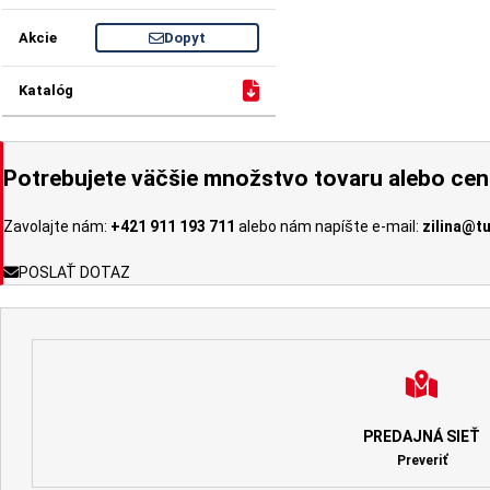
Dopyt
Potrebujete väčšie množstvo tovaru alebo ce
Zavolajte nám:
+421 911 193 711
alebo nám napíšte e-mail:
zilina@t
POSLAŤ DOTAZ
PREDAJNÁ SIEŤ
Preveriť