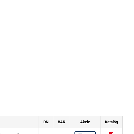
DN
BAR
Akcie
Katalóg