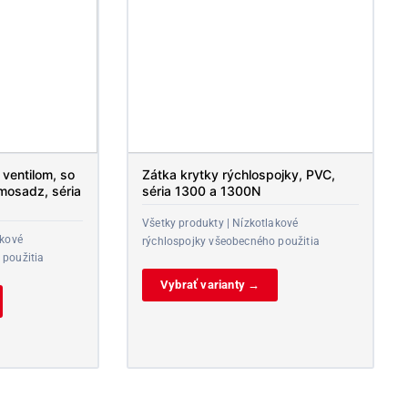
ventilom, so
Zátka krytky rýchlospojky, PVC,
mosadz, séria
séria 1300 a 1300N
Všetky produkty | Nízkotlakové
akové
rýchlospojky všeobecného použitia
 použitia
Vybrať varianty →