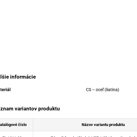
lšie informácie
teriál
CS – oceľ (liatina)
znam variantov produktu
atalógové číslo
Názov variantu produktu