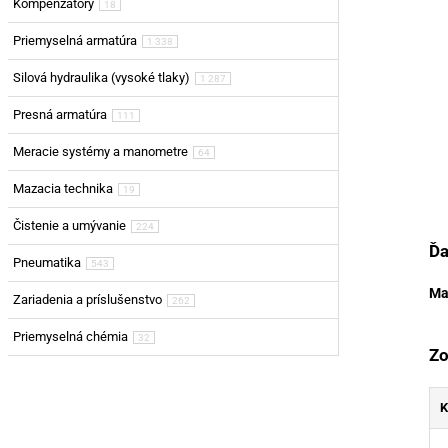
Kompenzátory
18
Priemyselná armatúra
1 338
Silová hydraulika (vysoké tlaky)
1 287
Presná armatúra
111
Meracie systémy a manometre
64
Mazacia technika
19
Čistenie a umývanie
224
Ďa
Pneumatika
543
Ma
Zariadenia a príslušenstvo
262
Priemyselná chémia
32
Zo
K