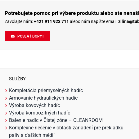
Potrebujete pomoc pri výbere produktu alebo ste nenašl
Zavolajte nám:
+421 911 923 711
alebo nám napíšte email:
zilina@tu
POSLAŤ DOPYT
SLUŽBY
Kompletácia priemyselných hadíc
Armovanie hydraulických hadíc
Výroba kovových hadíc
Výroba kompozitných hadíc
Balenie hadíc v Čistej zóne – CLEANROOM
Komplexné riešenie v oblasti zariadení pre prekladku
palív a ďaľších médií