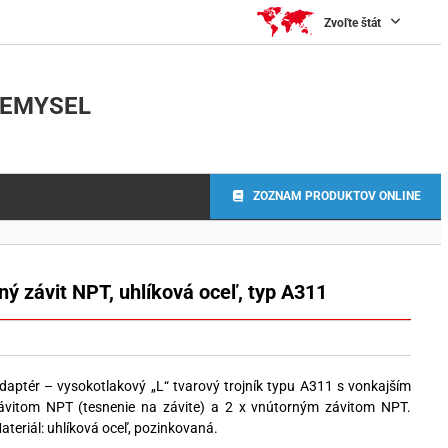
Zvoľte štát
IEMYSEL
ZOZNAM PRODUKTOV ONLINE
ný závit NPT, uhlíková oceľ, typ A311
daptér – vysokotlakový „L“ tvarový trojník typu A311 s vonkajším
ávitom NPT (tesnenie na závite) a 2 x vnútorným závitom NPT.
ateriál: uhlíková oceľ, pozinkovaná.