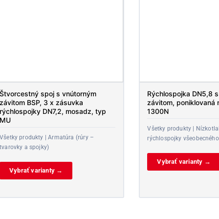
Štvorcestný spoj s vnútorným
Rýchlospojka DN5,8 s 
závitom BSP, 3 x zásuvka
závitom, poniklovaná 
rýchlospojky DN7,2, mosadz, typ
1300N
MU
Všetky produkty | Nízkotl
Všetky produkty | Armatúra (rúry –
rýchlospojky všeobecného
tvarovky a spojky)
Vybrať varianty →
Vybrať varianty →