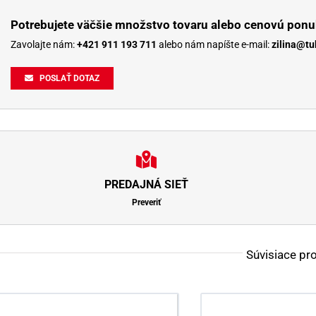
Potrebujete väčšie množstvo tovaru alebo cenovú ponu
Zavolajte nám:
+421 911 193 711
alebo nám napíšte e-mail:
zilina@tu
POSLAŤ DOTAZ
PREDAJNÁ SIEŤ
Preveriť
Súvisiace pr