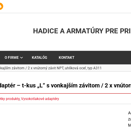
HADICE A ARMATÚRY PRE PR
O FIRME
KATALÓG
KONTAKT
nkajším závitom / 2 x vnútorný závit NPT, uhlíková oceľ, typ A311
aptér – t-kus „L“ s vonkajším závitom / 2 x vnútor
tky produkty
,
Vysokotlakové adaptéry
A
z
M