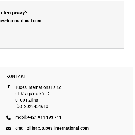
i ten pravý?
bes-international.com
KONTAKT
Tubes International, s.r.o.
ul. Kragujevská 12
01001 Žilina
IČO: 2022454610
mobil:
+421 911 193 711
email:
zilina@tubes-international.com