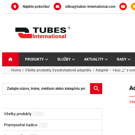
Skip
Nájdite pobočku!
zilina@tubes-international.com
to
content
PRODUKTY
SLUŽBY
AKTUALITY
RADY
Home
Všetky produkty
Vysokotlakové adaptéry
Adaptér – t-kus „L“ s vo
Ad
Vše
Všetky produkty
4 606
Priemyselné hadice
708