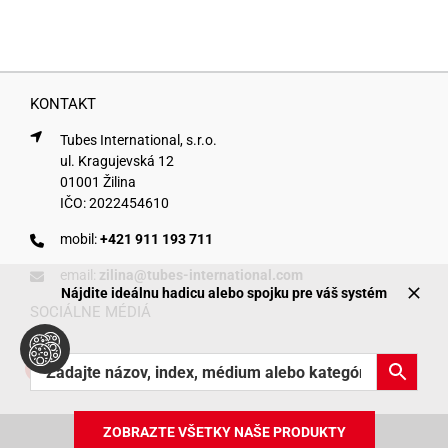
KONTAKT
Tubes International, s.r.o.
ul. Kragujevská 12
01001 Žilina
IČO: 2022454610
mobil:
+421 911 193 711
email:
zilina@tubes-international.com
Nájdite ideálnu hadicu alebo spojku pre váš systém
SOCIÁLNE MÉDIÁ
ZOBRAZTE VŠETKY NAŠE PRODUKTY
Copyright © Tubes International
ZOZNAM PRODUKTOV ONLINE