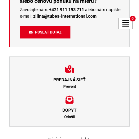
alebo cenovú ponuku na mieru?
Zavolajte nám:
+421 911 193 711
alebo nám napíšte
e-mail:
zilina@tubes-international.com
0
POSLAŤ DOTAZ
PREDAJNÁ SIEŤ
Preveriť
DOPYT
Odošli