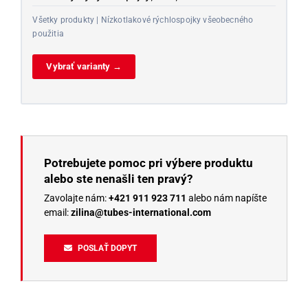
Všetky produkty | Nízkotlakové rýchlospojky všeobecného
použitia
Vybrať varianty →
Potrebujete pomoc pri výbere produktu
alebo ste nenašli ten pravý?
Zavolajte nám:
+421 911 923 711
alebo nám napíšte
email:
zilina@tubes-international.com
POSLAŤ DOPYT