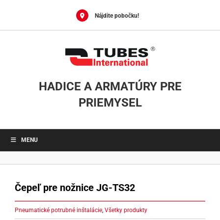
Skip
to
Nájdite pobočku!
content
HADICE A ARMATÚRY PRE
PRIEMYSEL
MENU
Čepeľ pre nožnice JG-TS32
Pneumatické potrubné inštalácie
,
Všetky produkty