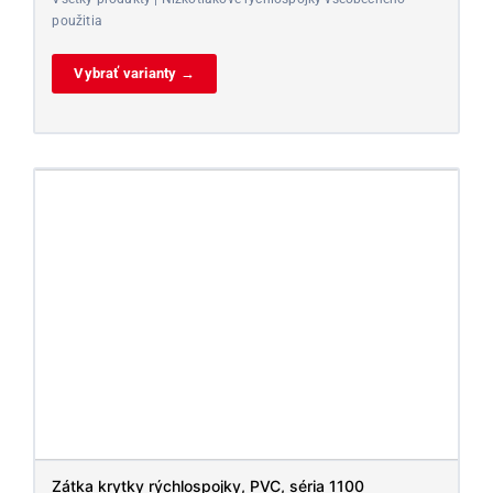
použitia
Vybrať varianty →
Zátka krytky rýchlospojky, PVC, séria 1100