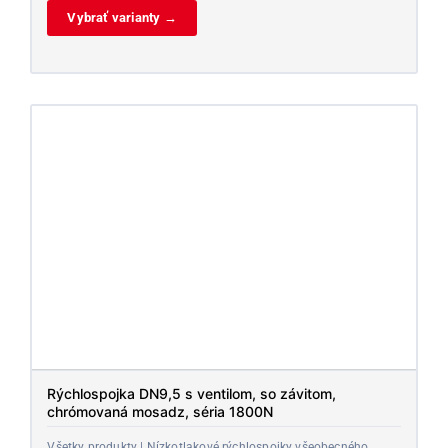
Vybrať varianty →
Rýchlospojka DN9,5 s ventilom, so závitom,
chrómovaná mosadz, séria 1800N
Všetky produkty | Nízkotlakové rýchlospojky všeobecného