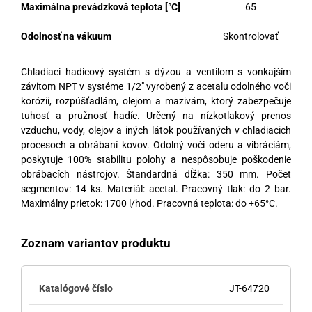
Maximálna prevádzková teplota [°C]
65
Odolnosť na vákuum
Skontrolovať
Chladiaci hadicový systém s dýzou a ventilom s vonkajším
závitom NPT v systéme 1/2″ vyrobený z acetalu odolného voči
korózii, rozpúšťadlám, olejom a mazivám, ktorý zabezpečuje
tuhosť a pružnosť hadíc. Určený na nízkotlakový prenos
vzduchu, vody, olejov a iných látok používaných v chladiacich
procesoch a obrábaní kovov. Odolný voči oderu a vibráciám,
poskytuje 100% stabilitu polohy a nespôsobuje poškodenie
obrábacích nástrojov. Štandardná dĺžka: 350 mm. Počet
segmentov: 14 ks. Materiál: acetal. Pracovný tlak: do 2 bar.
Maximálny prietok: 1700 l/hod. Pracovná teplota: do +65°C.
Zoznam variantov produktu
JT-64720