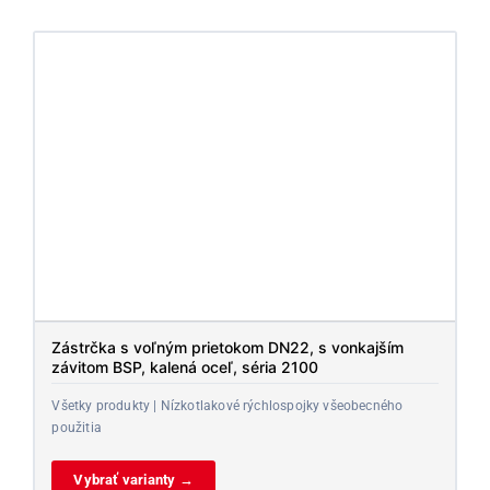
Zástrčka s voľným prietokom DN22, s vonkajším
závitom BSP, kalená oceľ, séria 2100
Všetky produkty | Nízkotlakové rýchlospojky všeobecného
použitia
Vybrať varianty →