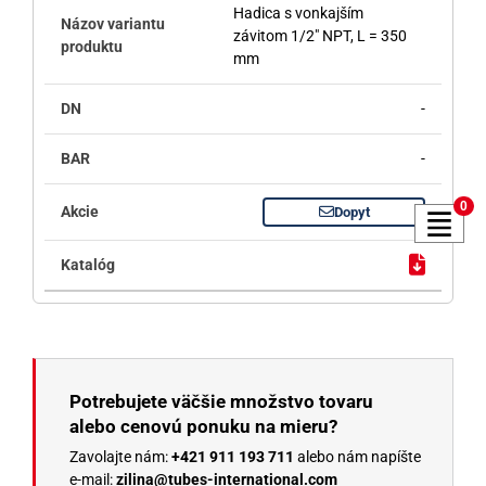
Hadica s vonkajším
závitom 1/2" NPT, L = 350
mm
-
-
0
Dopyt
Potrebujete väčšie množstvo tovaru
alebo cenovú ponuku na mieru?
Zavolajte nám:
+421 911 193 711
alebo nám napíšte
e-mail:
zilina@tubes-international.com