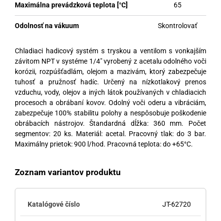
Maximálna prevádzková teplota [°C]
65
Odolnosť na vákuum
Skontrolovať
Chladiaci hadicový systém s tryskou a ventilom s vonkajším
závitom NPT v systéme 1/4″ vyrobený z acetalu odolného voči
korózii, rozpúšťadlám, olejom a mazivám, ktorý zabezpečuje
tuhosť a pružnosť hadíc. Určený na nízkotlakový prenos
vzduchu, vody, olejov a iných látok používaných v chladiacich
procesoch a obrábaní kovov. Odolný voči oderu a vibráciám,
zabezpečuje 100% stabilitu polohy a nespôsobuje poškodenie
obrábacích nástrojov. Štandardná dĺžka: 360 mm. Počet
segmentov: 20 ks. Materiál: acetal. Pracovný tlak: do 3 bar.
Maximálny prietok: 900 l/hod. Pracovná teplota: do +65°C.
Zoznam variantov produktu
JT-62720