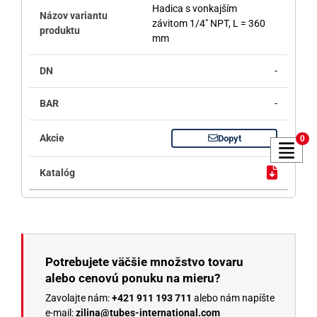
Hadica s vonkajším
závitom 1/4" NPT, L = 360
mm
-
-
Dopyt
0
Potrebujete väčšie množstvo tovaru
alebo cenovú ponuku na mieru?
Zavolajte nám:
+421 911 193 711
alebo nám napíšte
e-mail:
zilina@tubes-international.com