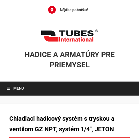
Skip
to
Nájdite pobočku!
content
HADICE A ARMATÚRY PRE
PRIEMYSEL
MENU
Chladiaci hadicový systém s tryskou a
ventilom GZ NPT, systém 1/4″, JETON