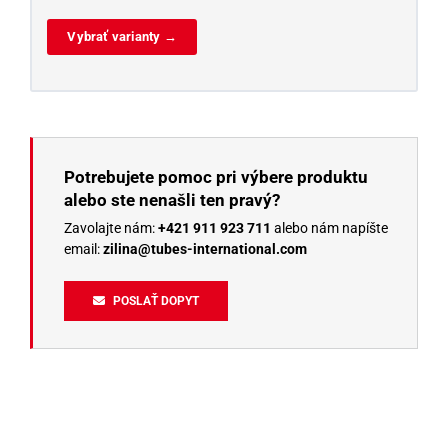
Vybrať varianty →
Potrebujete pomoc pri výbere produktu
alebo ste nenašli ten pravý?
Zavolajte nám:
+421 911 923 711
alebo nám napíšte
email:
zilina@tubes-international.com
POSLAŤ DOPYT