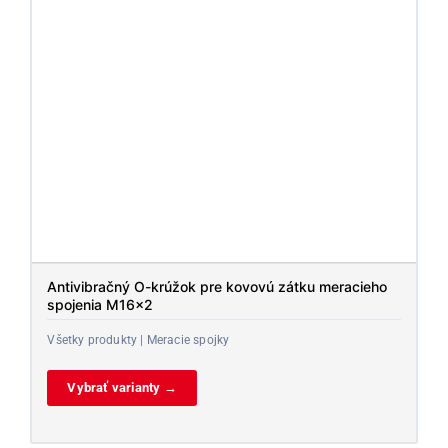
Antivibračný O-krúžok pre kovovú zátku meracieho
spojenia M16x2
Všetky produkty | Meracie spojky
Vybrať varianty →