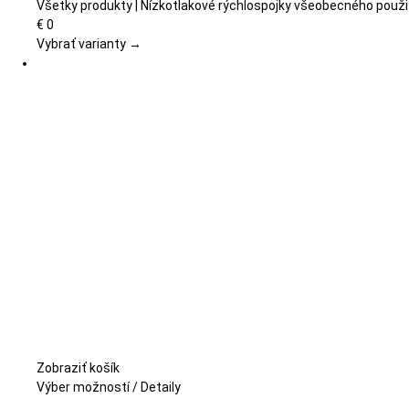
viacero
Všetky produkty | Nízkotlakové rýchlospojky všeobecného použi
variantov.
€
0
Možnosti
Vybrať varianty →
si
môžete
vybrať
na
stránke
produktu.
Zobraziť košík
Tento
Výber možností
/
Detaily
produkt