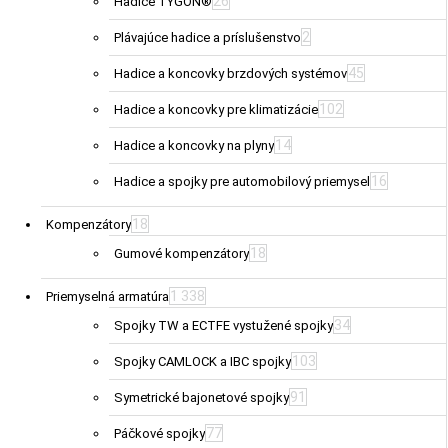
26
Hadice TYGON®
2
Plávajúce hadice a príslušenstvo
45
Hadice a koncovky brzdových systémov
102
Hadice a koncovky pre klimatizácie
14
Hadice a koncovky na plyny
16
Hadice a spojky pre automobilový priemysel
18
Kompenzátory
18
Gumové kompenzátory
1 338
Priemyselná armatúra
34
Spojky TW a ECTFE vystužené spojky
103
Spojky CAMLOCK a IBC spojky
91
Symetrické bajonetové spojky
77
Páčkové spojky