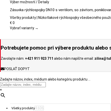
Tento
Výber možností
/
Detaily
produkt
Zásuvka rýchlospojky DN10 s ventilom, so závitom, poniklova
má
viacero
Všetky produkty | Nízkotlakové rýchlospojky všeobecného použi
variantov.
€
0
Možnosti
Vybrať varianty →
si
môžete
vybrať
Potrebujete pomoc pri výbere produktu alebo s
na
stránke
Zavolajte nám:
+421 911 923 711
alebo nám napíšte email:
zilina@tu
produktu.
POSLAŤ DOPYT
Zadajte názov, index, médium alebo kategóriu produktu …
×
4 606
Všetky produkty