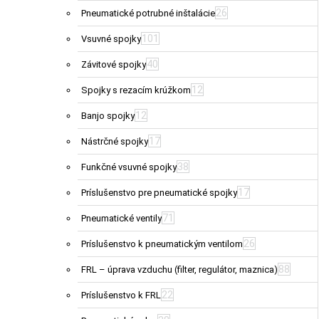
26
Pneumatické potrubné inštalácie
101
Vsuvné spojky
40
Závitové spojky
12
Spojky s rezacím krúžkom
12
Banjo spojky
17
Nástrčné spojky
38
Funkčné vsuvné spojky
17
Príslušenstvo pre pneumatické spojky
71
Pneumatické ventily
26
Príslušenstvo k pneumatickým ventilom
88
FRL – úprava vzduchu (filter, regulátor, maznica)
22
Príslušenstvo k FRL