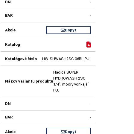
-
-
Dopyt
HW-SHWASH2SC-06BL-PU
Hadica SUPER
HYDROWASH 2SC
1/4", modrý vonkajší
PU.
-
-
Dopyt