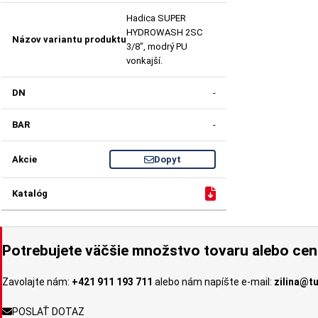
Hadica SUPER
HYDROWASH 2SC
3/8", modrý PU
vonkajší.
-
-
Dopyt
Potrebujete väčšie množstvo tovaru alebo ce
Zavolajte nám:
+421 911 193 711
alebo nám napíšte e-mail:
zilina@t
POSLAŤ DOTAZ