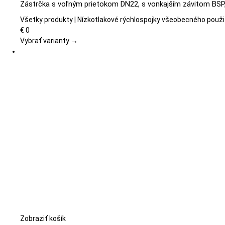
Zástrčka s voľným prietokom DN22, s vonkajším závitom BSP, 
má
viacero
Všetky produkty | Nízkotlakové rýchlospojky všeobecného použi
variantov.
€
0
Možnosti
Vybrať varianty →
si
môžete
vybrať
na
stránke
produktu.
Zobraziť košík