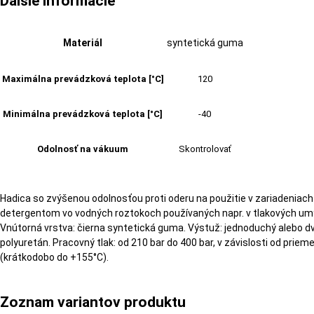
Ďalšie informácie
Materiál
syntetická guma
Maximálna prevádzková teplota [°C]
120
Minimálna prevádzková teplota [°C]
-40
Odolnosť na vákuum
Skontrolovať
Hadica so zvýšenou odolnosťou proti oderu na použitie v zariadeniac
detergentom vo vodných roztokoch používaných napr. v tlakových u
Vnútorná vrstva: čierna syntetická guma. Výstuž: jednoduchý alebo dvo
polyuretán. Pracovný tlak: od 210 bar do 400 bar, v závislosti od prie
(krátkodobo do +155°C).
Zoznam variantov produktu