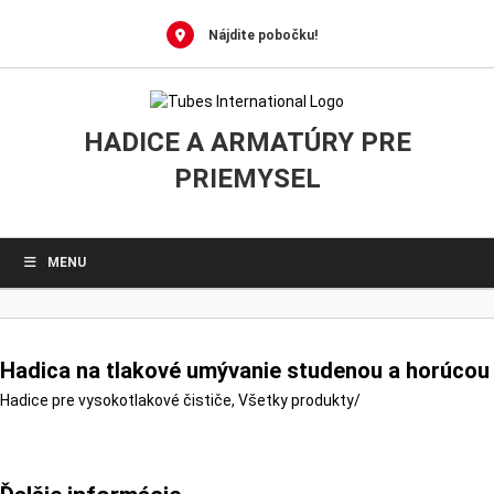
0
Skip
to
Nájdite pobočku!
content
HADICE A ARMATÚRY PRE
PRIEMYSEL
MENU
Hadica na tlakové umývanie studenou a horú
Hadice pre vysokotlakové čističe
,
Všetky produkty
/