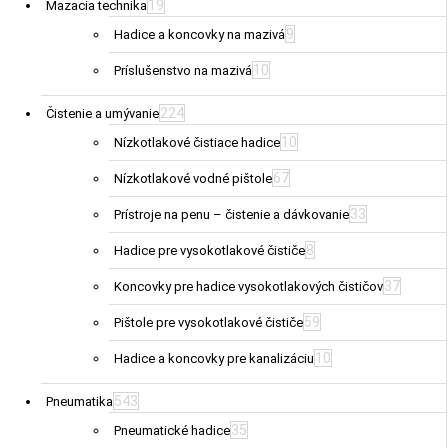
19
Mazacia technika
9
Hadice a koncovky na mazivá
10
Príslušenstvo na mazivá
224
Čistenie a umývanie
10
Nízkotlakové čistiace hadice
67
Nízkotlakové vodné pištole
33
Prístroje na penu – čistenie a dávkovanie
8
Hadice pre vysokotlakové čističe
37
Koncovky pre hadice vysokotlakových čističov
59
Pištole pre vysokotlakové čističe
10
Hadice a koncovky pre kanalizáciu
543
Pneumatika
35
Pneumatické hadice