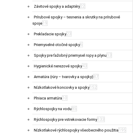
22
Závitové spojky a adaptéry
Prírubové spojky – tesnenia a skrutky na prírubové
19
spoje
23
Prekladacie spojky
6
Priemyselné otočné spojky
13
Spojky pre ťažobný priemysel ropy a plynu
43
Hygienické nerezové spojky
87
Armatúra (rúry – tvarovky a spojky)
152
Nízkotlakové koncovky a spojky
10
Plniaca armatúra
85
Rýchlospojky na vodu
133
Rýchlospojky pre vstrekovacie formy
195
Nízkotlakové rýchlospojky všeobecného použitia