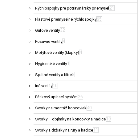
21
Rýchlospojky pre potravinársky priemysel
65
Plastové priemyselné rýchlospojky
32
Guľové ventily
4
Posuvné ventily
4
Motýľové ventily (klapky)
1
Hygienické ventily
8
Spätné ventily a filtre
10
Iné ventily
26
Páskový upínací systém
40
Svorky na montáž koncoviek
19
Svorky – objímky na koncovky a hadice
11
Svorky a držiaky na rúry a hadice