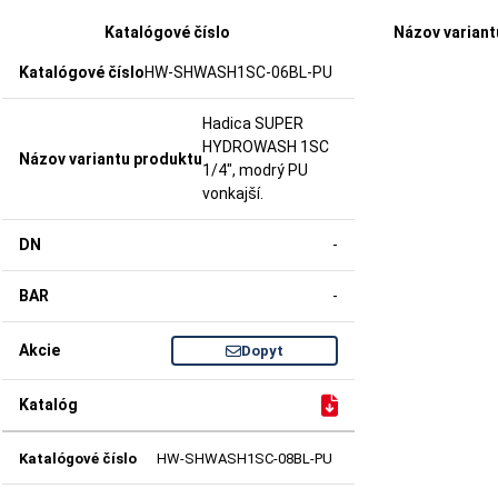
Katalógové číslo
Názov variant
HW-SHWASH1SC-06BL-PU
Hadica SUPER
HYDROWASH 1SC
1/4", modrý PU
vonkajší.
-
-
Dopyt
HW-SHWASH1SC-08BL-PU