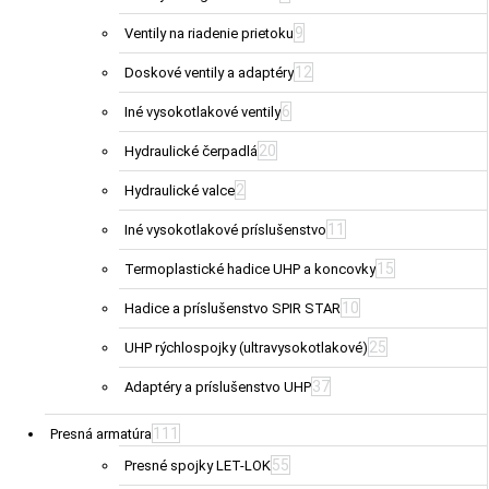
9
Ventily na riadenie prietoku
12
Doskové ventily a adaptéry
6
Iné vysokotlakové ventily
20
Hydraulické čerpadlá
2
Hydraulické valce
11
Iné vysokotlakové príslušenstvo
15
Termoplastické hadice UHP a koncovky
10
Hadice a príslušenstvo SPIR STAR
25
UHP rýchlospojky (ultravysokotlakové)
37
Adaptéry a príslušenstvo UHP
111
Presná armatúra
55
Presné spojky LET-LOK