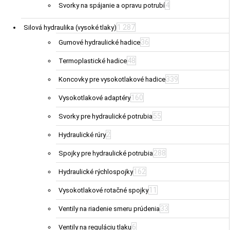
4
Svorky na spájanie a opravu potrubí
1 287
Silová hydraulika (vysoké tlaky)
36
Gumové hydraulické hadice
48
Termoplastické hadice
339
Koncovky pre vysokotlakové hadice
160
Vysokotlakové adaptéry
55
Svorky pre hydraulické potrubia
2
Hydraulické rúry
288
Spojky pre hydraulické potrubia
162
Hydraulické rýchlospojky
11
Vysokotlakové rotačné spojky
33
Ventily na riadenie smeru prúdenia
6
Ventily na reguláciu tlaku