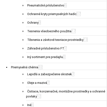
5
Pneumatické príslušenstvo
37
Ochranné kryty priemyselných hadíc
3
Ochrany
17
Tesnenia všeobecného použitia
13
Těsnenia a závitové tesniace prostriedky
7
Záhradné príslušenstvo FT
2
Iný sortiment pre predajňu
32
Priemyselná chémia
7
Lepidlá a zabezpečenie skrutiek
7
Oleje a mazivá
Čistiace, konzervačné, montážne prostriedky a ochranné
12
povlaky
6
Iné