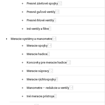
32
Presné závitové spojky
18
Presné guľové ventily
5
Presné ihlové ventily
1
Iné ventily a filtre
64
Meracie systémy a manometre
14
Meracie spojky
2
Meracie hadice
12
Koncovky pre meracie hadice
12
Meracie súpravy
8
Meracie rýchlospojky
14
Manometre – redukcie a ventily
2
Iné meracie prístroje