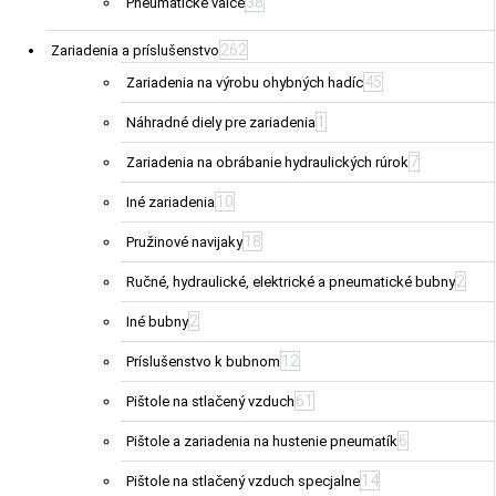
38
Pneumatické valce
262
Zariadenia a príslušenstvo
45
Zariadenia na výrobu ohybných hadíc
1
Náhradné diely pre zariadenia
7
Zariadenia na obrábanie hydraulických rúrok
10
Iné zariadenia
18
Pružinové navijaky
2
Ručné, hydraulické, elektrické a pneumatické bubny
2
Iné bubny
12
Príslušenstvo k bubnom
61
Pištole na stlačený vzduch
6
Pištole a zariadenia na hustenie pneumatík
14
Pištole na stlačený vzduch specjalne