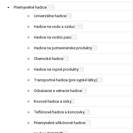
708
Priemyselné hadice
45
Univerzálne hadice
189
Hadice na vodu a vzduc
32
Hadice na vodnú paru
43
Hadice na potravinárske produkty
18
Chemické hadice
43
Hadice na ropné produkty
23
Transportné hadice (pre sypké látky)
69
Odsávacie a vetracie hadice
2
Kovové hadice a rúrky
28
Teflónové hadice a koncovky
11
Priemyselné silikónové hadice