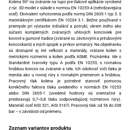
Kolena 90° na zváranie na tupo pre tlakové aplikácie vyrobené
z rúr. 3D model v súlade s normou EN 10253-4 (nehrdzavejúca
oceľ). Ekvivalent vyhotovenia podľa normy DIN 2605-1 typ 3. S
materiálovým certifikátom EN 10204 3.1. Bežne používané v
priemysle pri výstavbe inštalácií a potrubí, okrem iného ako
súčasti kompletných zváraných uhlových koncoviek pre
kovové a gumové hadice (zvárané so závitovými a prírubovými
koncovkami) a iných spojok a prvkov armatúry. Na objednávku
sú dostupné aj iné veľkosti a materiály, vrátane kolien s
metrickými rozmermi a kolien podľa ASME. Poznámka: Ide o
štandardné tvarovky typu A podľa EN 10253, s rovnakou
hrúbkou koncov na zváranie a tela. Ich odolnosť voči tlaku je
menšia ako u rovnej rúry s rovnakým priemerom a hrúbkou.
Pracovný tlak kolena je potrebné stanoviť pomocou
korekčného faktora tlaku uvedeného v normách EN 10253
alebo DIN 2605-1 (uvedené hodnoty sú orientačné a
predstavujú 0,7÷0,8 tlaku zodpovedajúcej rozmerovo rúry).
Materiál: oceľ AISI 321, AISI 316Ti. Pracovný tlak: od 56 do 208
bar – v závislosti od priemeru.
Zoznam variantov produktu