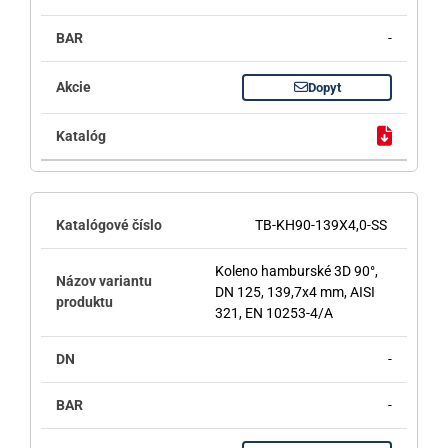
-
Dopyt
TB-KH90-139X4,0-SS
Koleno hamburské 3D 90°,
DN 125, 139,7x4 mm, AISI
321, EN 10253-4/A
-
-