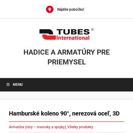
Skip
to
Nájdite pobočku!
content
HADICE A ARMATÚRY PRE
PRIEMYSEL
MENU
Hamburské koleno 90°, nerezová oceľ, 3D
Armatúra (rúry – tvarovky a spojky)
,
Všetky produkty