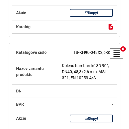
Dopyt
0
TB-KH90-048X2,6-SS
Koleno hamburské 3D 90°,
DN40, 48,3x2,6 mm, AISI
321, EN 10253-4/A
-
-
Dopyt