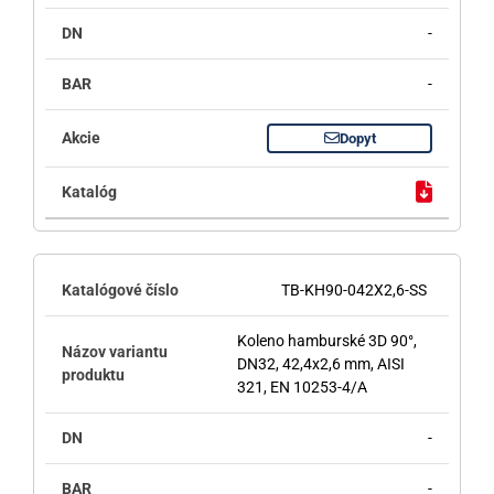
-
-
Dopyt
TB-KH90-042X2,6-SS
Koleno hamburské 3D 90°,
DN32, 42,4x2,6 mm, AISI
321, EN 10253-4/A
-
-