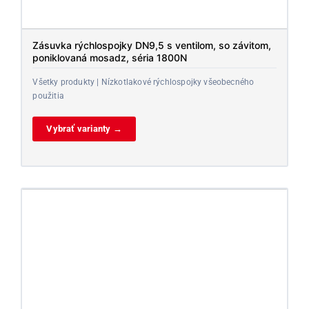
Zásuvka rýchlospojky DN9,5 s ventilom, so závitom,
poniklovaná mosadz, séria 1800N
Všetky produkty | Nízkotlakové rýchlospojky všeobecného
použitia
Vybrať varianty →