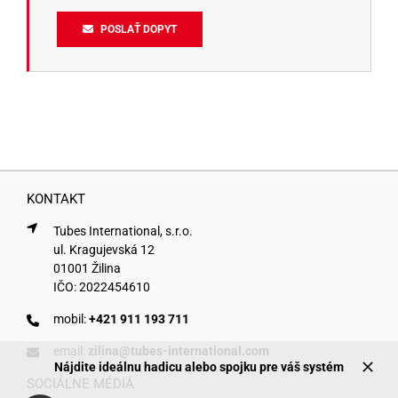
POSLAŤ DOPYT
KONTAKT
Tubes International, s.r.o.
ul. Kragujevská 12
01001 Žilina
IČO: 2022454610
mobil:
+421 911 193 711
email:
zilina@tubes-international.com
Nájdite ideálnu hadicu alebo spojku pre váš systém
SOCIÁLNE MÉDIÁ