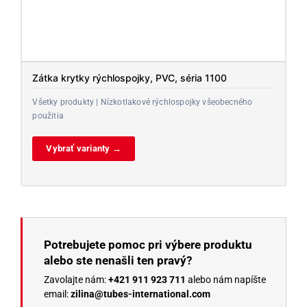
Zátka krytky rýchlospojky, PVC, séria 1100
Všetky produkty | Nízkotlakové rýchlospojky všeobecného
použitia
Vybrať varianty →
Potrebujete pomoc pri výbere produktu
alebo ste nenašli ten pravý?
Zavolajte nám:
+421 911 923 711
alebo nám napíšte
email:
zilina@tubes-international.com