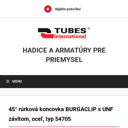
Skip
to
Nájdite pobočku!
content
HADICE A ARMATÚRY PRE
PRIEMYSEL
MENU
45° rúrková koncovka BURGACLIP s UNF
závitom, oceľ, typ 54705