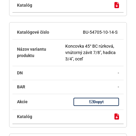
BU-54705-10-14-S
Koncovka 45° BC rúrková,
vnútorný závit 7/8", hadica
3/4", oceľ
-
-
Dopyt