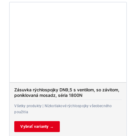
Zásuvka rýchlospojky DN9,5 s ventilom, so závitom,
poniklovaná mosadz, séria 1800N
Všetky produkty | Nízkotlakové rýchlospojky všeobecného
použitia
Vybrať varianty →