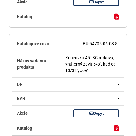
Dopyt
BU-54705-06-08-S
Koncovka 45° BC rúrková,
vnútorný závit 5/8", hadica
13/32", oceľ
-
-
Dopyt