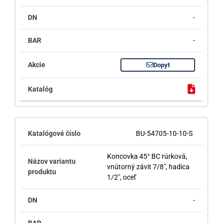
-
-
Dopyt
BU-54705-10-10-S
Koncovka 45° BC rúrková,
vnútorný závit 7/8", hadica
1/2", oceľ
-
-