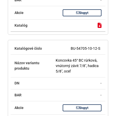
Dopyt
BU-54705-10-12-S
Koncovka 45° BC rúrková,
vnútorný závit 7/8", hadica
5/8", oceľ
-
-
Dopyt