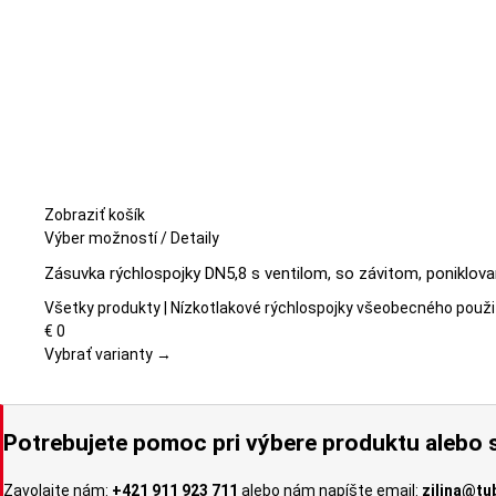
Zobraziť košík
Tento
Výber možností
/
Detaily
produkt
Zásuvka rýchlospojky DN5,8 s ventilom, so závitom, poniklov
má
viacero
Všetky produkty | Nízkotlakové rýchlospojky všeobecného použi
variantov.
€
0
Možnosti
Vybrať varianty →
si
môžete
vybrať
Potrebujete pomoc pri výbere produktu alebo s
na
stránke
Zavolajte nám:
+421 911 923 711
alebo nám napíšte email:
zilina@tu
produktu.