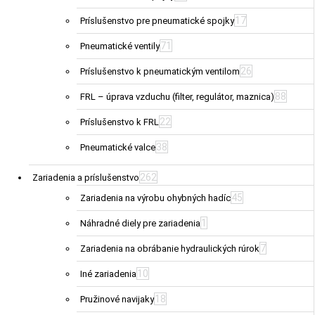
17
Príslušenstvo pre pneumatické spojky
71
Pneumatické ventily
26
Príslušenstvo k pneumatickým ventilom
88
FRL – úprava vzduchu (filter, regulátor, maznica)
22
Príslušenstvo k FRL
38
Pneumatické valce
262
Zariadenia a príslušenstvo
45
Zariadenia na výrobu ohybných hadíc
1
Náhradné diely pre zariadenia
7
Zariadenia na obrábanie hydraulických rúrok
10
Iné zariadenia
18
Pružinové navijaky