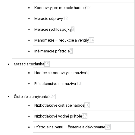
12
Koncovky pre meracie hadice
12
Meracie súpravy
8
Meracie rýchlospojky
14
Manometre – redukcie a ventily
2
Iné meracie prístroje
19
Mazacia technika
9
Hadice a koncovky na mazivá
10
Príslušenstvo na mazivá
224
Čistenie a umývanie
10
Nízkotlakové čistiace hadice
67
Nízkotlakové vodné pištole
33
Prístroje na penu – čistenie a dávkovanie