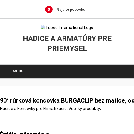
0
Skip
to
Nájdite pobočku!
content
HADICE A ARMATÚRY PRE
PRIEMYSEL
MENU
90° rúrková koncovka BURGACLIP bez matice, oc
Hadice a koncovky pre klimatizácie
,
Všetky produkty
/