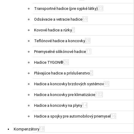
23
Transportné hadice (pre sypké látky)
69
Odsávacie a vetracie hadice
2
Kovové hadice a rúrky
28
Teflónové hadice a koncovky
11
Priemyselné silikónové hadice
26
Hadice TYGON®
2
Plávajúce hadice a príslušenstvo
45
Hadice a koncovky brzdových systémov
102
Hadice a koncovky pre klimatizácie
14
Hadice a koncovky na plyny
16
Hadice a spojky pre automobilový priemysel
18
Kompenzátory