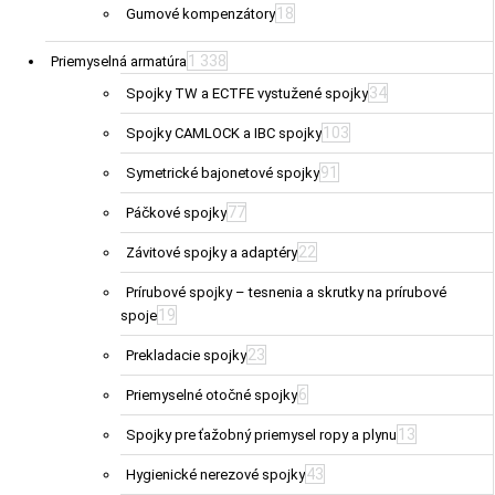
18
Gumové kompenzátory
1 338
Priemyselná armatúra
34
Spojky TW a ECTFE vystužené spojky
103
Spojky CAMLOCK a IBC spojky
91
Symetrické bajonetové spojky
77
Páčkové spojky
22
Závitové spojky a adaptéry
Prírubové spojky – tesnenia a skrutky na prírubové
19
spoje
23
Prekladacie spojky
6
Priemyselné otočné spojky
13
Spojky pre ťažobný priemysel ropy a plynu
43
Hygienické nerezové spojky