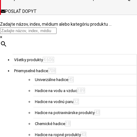
POSLAŤ DOPYT
Zadajte názov, index, médium alebo kategóriu produktu …
×
4 606
Všetky produkty
708
Priemyselné hadice
45
Univerzálne hadice
189
Hadice na vodu a vzduc
32
Hadice na vodnú paru
43
Hadice na potravinárske produkty
18
Chemické hadice
43
Hadice na ropné produkty