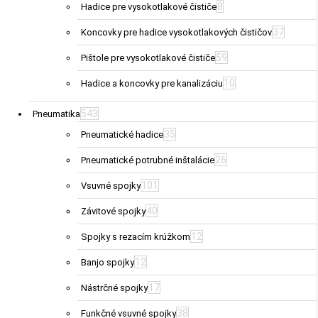
8
Hadice pre vysokotlakové čističe
37
Koncovky pre hadice vysokotlakových čističov
59
Pištole pre vysokotlakové čističe
10
Hadice a koncovky pre kanalizáciu
543
Pneumatika
35
Pneumatické hadice
26
Pneumatické potrubné inštalácie
101
Vsuvné spojky
40
Závitové spojky
12
Spojky s rezacím krúžkom
12
Banjo spojky
17
Nástrčné spojky
38
Funkčné vsuvné spojky