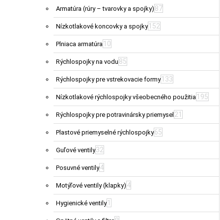
87
Armatúra (rúry – tvarovky a spojky)
152
Nízkotlakové koncovky a spojky
10
Plniaca armatúra
85
Rýchlospojky na vodu
133
Rýchlospojky pre vstrekovacie formy
195
Nízkotlakové rýchlospojky všeobecného použitia
21
Rýchlospojky pre potravinársky priemysel
65
Plastové priemyselné rýchlospojky
32
Guľové ventily
4
Posuvné ventily
4
Motýľové ventily (klapky)
1
Hygienické ventily