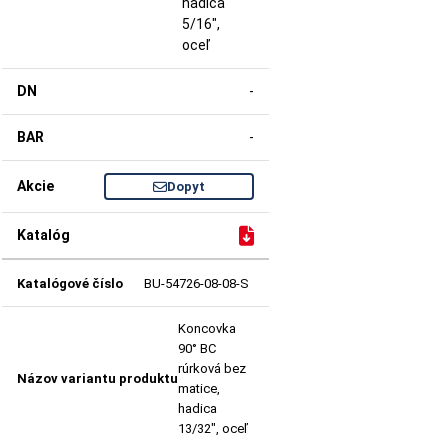
hadica
5/16",
oceľ
-
-
Dopyt
BU-54726-08-08-S
Koncovka
90° BC
rúrková bez
matice,
hadica
13/32", oceľ