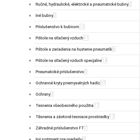
2
Ručné, hydraulické, elektrické a pneumatické bubny
2
Iné bubny
12
Príslušenstvo k bubnom
61
Pištole na stlačený vzduch
6
Pištole a zariadenia na hustenie pneumatík
14
Pištole na stlačený vzduch specjalne
5
Pneumatické príslušenstvo
37
Ochranné kryty priemyselných hadíc
3
Ochrany
17
Tesnenia všeobecného použitia
13
Těsnenia a závitové tesniace prostriedky
7
Záhradné príslušenstvo FT
2
Iný sortiment pre predajňu