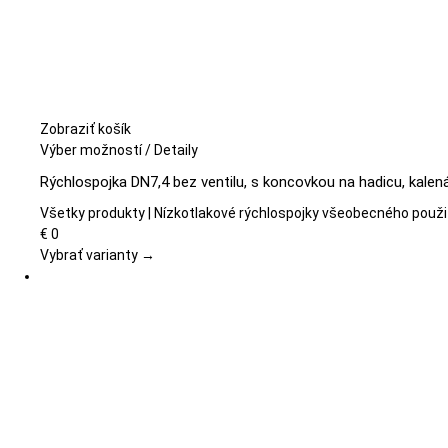
Zobraziť košík
Tento
Výber možností
/
Detaily
produkt
Rýchlospojka DN7,4 bez ventilu, s koncovkou na hadicu, kalená
má
viacero
Všetky produkty | Nízkotlakové rýchlospojky všeobecného použi
variantov.
€
0
Možnosti
Vybrať varianty →
si
môžete
vybrať
na
stránke
produktu.