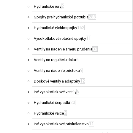
2
Hydraulické rúry
288
Spojky pre hydraulické potrubia
162
Hydraulické rýchlospojky
11
Vysokotlakové rotačné spojky
33
Ventily na riadenie smeru prúdenia
6
Ventily na reguláciu tlaku
9
Ventily na riadenie prietoku
12
Doskové ventily a adaptéry
6
Iné vysokotlakové ventily
20
Hydraulické čerpadlá
2
Hydraulické valce
11
Iné vysokotlakové príslušenstvo