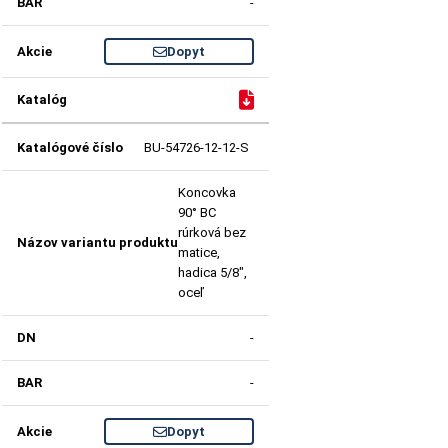
-
Dopyt
BU-54726-12-12-S
Koncovka
90° BC
rúrková bez
matice,
hadica 5/8",
oceľ
-
-
Dopyt