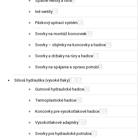
8
Spätné ventily a filtre
10
Iné ventily
26
Páskový upínací systém
40
Svorky na montáž koncoviek
19
Svorky – objímky na koncovky a hadice
11
Svorky a držiaky na rúry a hadice
4
Svorky na spájanie a opravu potrubí
1 287
Silová hydraulika (vysoké tlaky)
36
Gumové hydraulické hadice
48
Termoplastické hadice
339
Koncovky pre vysokotlakové hadice
160
Vysokotlakové adaptéry
55
Svorky pre hydraulické potrubia