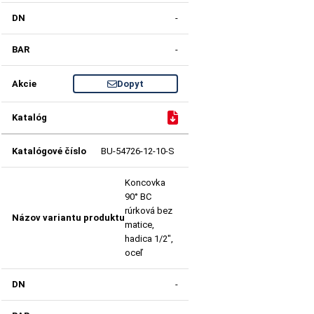
-
-
Dopyt
BU-54726-12-10-S
Koncovka
90° BC
rúrková bez
matice,
hadica 1/2",
oceľ
-