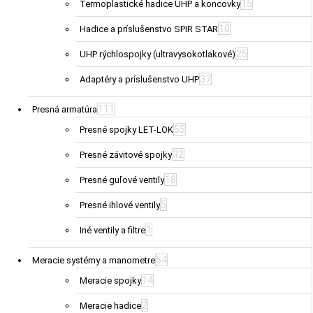
15
Termoplastické hadice UHP a koncovky
10
Hadice a príslušenstvo SPIR STAR
25
UHP rýchlospojky (ultravysokotlakové)
37
Adaptéry a príslušenstvo UHP
111
Presná armatúra
55
Presné spojky LET-LOK
32
Presné závitové spojky
18
Presné guľové ventily
5
Presné ihlové ventily
1
Iné ventily a filtre
64
Meracie systémy a manometre
14
Meracie spojky
2
Meracie hadice