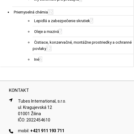
32
Priemyselná chémia
7
Lepidlá a zabezpečenie skrutiek
7
Oleje a mazivá
Čistiace, konzervačné, montážne prostriedky a ochranné
12
povlaky
6
Iné
KONTAKT
Tubes International, s.r.o.
ul. Kragujevská 12
01001 Žilina
IČO: 2022454610
mobil:
+421 911 193 711