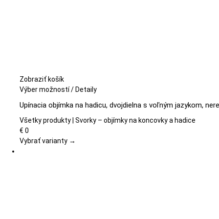
Zobraziť košík
Tento
Výber možností
/
Detaily
produkt
Upínacia objímka na hadicu, dvojdielna s voľným jazykom, ner
má
viacero
Všetky produkty | Svorky – objímky na koncovky a hadice
variantov.
€
0
Možnosti
Vybrať varianty →
si
môžete
vybrať
na
stránke
produktu.