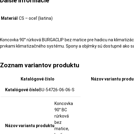
Ďalšie informácie
Materiál
CS – oceľ (liatina)
Koncovka 90° rúrková BURGACLIP bez matice pre hadicu na klimatizác
prvkami klimatizačného systému. Spony a objímky sú dostupné ako sa
Zoznam variantov produktu
Katalógové číslo
Názov variantu produ
BU-54726-06-06-S
Koncovka
90° BC
rúrková
bez
matice,