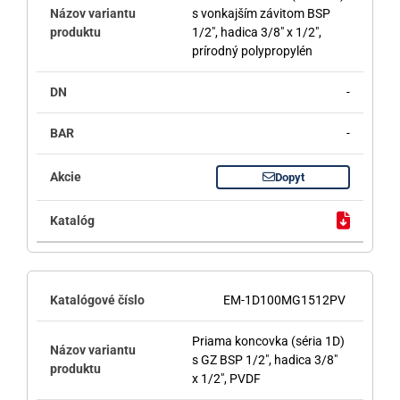
s vonkajším závitom BSP
1/2", hadica 3/8" x 1/2",
prírodný polypropylén
-
-
Dopyt
EM-1D100MG1512PV
Priama koncovka (séria 1D)
s GZ BSP 1/2", hadica 3/8"
x 1/2", PVDF