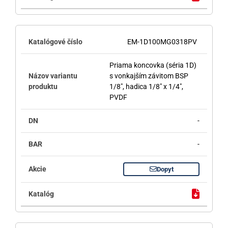
EM-1D100MG0318PV
Priama koncovka (séria 1D)
s vonkajším závitom BSP
1/8", hadica 1/8" x 1/4",
PVDF
-
-
Dopyt