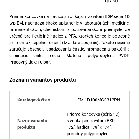
(plast)
Priama koncovka na hadicu s vonkajším závitom BSP séria 1D
typ EM, nachádza široké uplatnenie v laboratóriách, medicíne,
farmaceutickom, chemickom a potravinárskom priemysle. Je
určená pre flexibilné hadice z PFA, ktorých konce je potrebné
pri montáži tepelne rozšíriť (tzv. flare spojenie). Takéto riešenie
zaručuje absenciu usadzovania častíc, hromadenia baktérií a
elimináciu úniku média. Materiál: polypropylén, PVDF.
Pracovný tlak: 10 bar.
Zoznam variantov produktu
EM-1D100MG0312PN
Priama koncovka (séria 1D)
s vonkajším závitom BSP
1/2", hadica 1/8" x 1/4",
prírodný polypropylén