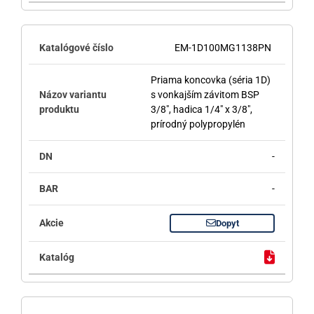
EM-1D100MG1138PN
Priama koncovka (séria 1D)
s vonkajším závitom BSP
3/8", hadica 1/4" x 3/8",
prírodný polypropylén
-
-
Dopyt