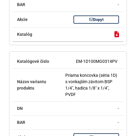
-
Dopyt
EM-1D100MG0314PV
Priama koncovka (séria 1D)
s vonkajším závitom BSP
1/4", hadica 1/8" x 1/4",
PVDF
-
-