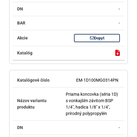
-
-
Dopyt
EM-1D100MG0314PN
Priama koncovka (séria 1D)
s vonkajším závitom BSP
1/4", hadica 1/8" x 1/4",
prírodný polypropylén
-