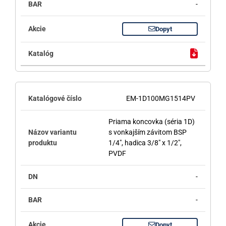
-
Dopyt
EM-1D100MG1514PV
Priama koncovka (séria 1D)
s vonkajším závitom BSP
1/4", hadica 3/8" x 1/2",
PVDF
-
-
Dopyt