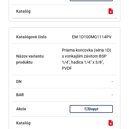
EM-1D100MG1114PV
Priama koncovka (séria 1D)
s vonkajším závitom BSP
1/4", hadica 1/4" x 3/8",
PVDF
-
-
Dopyt