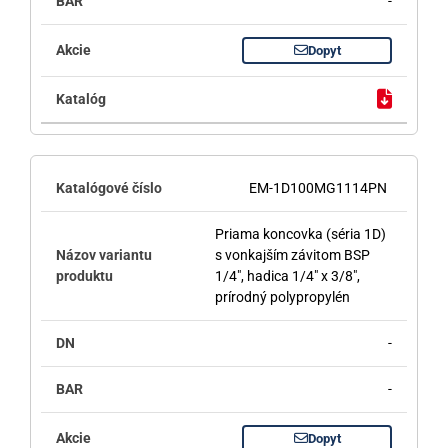
-
Dopyt
EM-1D100MG1114PN
Priama koncovka (séria 1D)
s vonkajším závitom BSP
1/4", hadica 1/4" x 3/8",
prírodný polypropylén
-
-
Dopyt