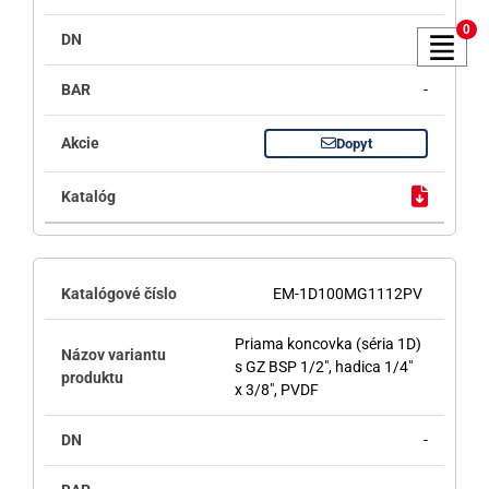
0
-
-
Dopyt
EM-1D100MG1112PV
Priama koncovka (séria 1D)
s GZ BSP 1/2", hadica 1/4"
x 3/8", PVDF
-