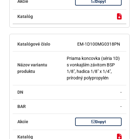
Dopyt
EM-1D100MG0318PN
Priama koncovka (séria 1D)
s vonkajším závitom BSP
1/8", hadica 1/8" x 1/4",
prírodný polypropylén
-
-
Dopyt