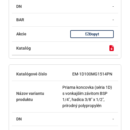
-
-
Dopyt
EM-1D100MG1514PN
Priama koncovka (séria 1D)
s vonkajším závitom BSP
1/4", hadica 3/8" x 1/2",
prírodný polypropylén
-