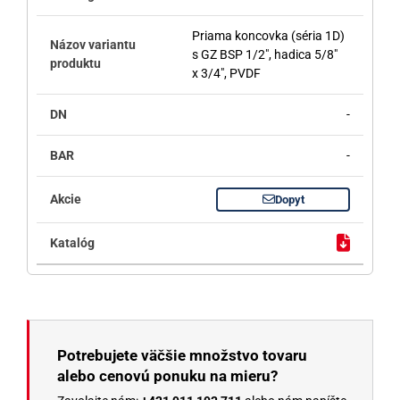
Priama koncovka (séria 1D)
s GZ BSP 1/2", hadica 5/8"
x 3/4", PVDF
-
-
Dopyt
Potrebujete väčšie množstvo tovaru
alebo cenovú ponuku na mieru?