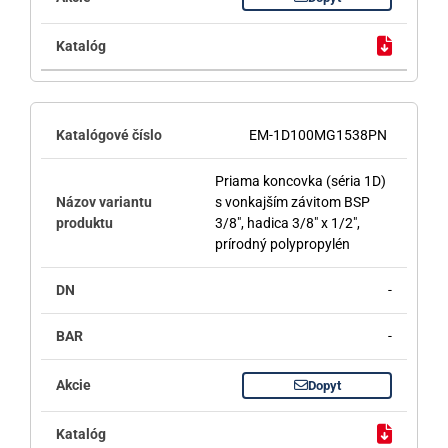
EM-1D100MG1538PN
Priama koncovka (séria 1D)
s vonkajším závitom BSP
3/8", hadica 3/8" x 1/2",
prírodný polypropylén
-
-
Dopyt