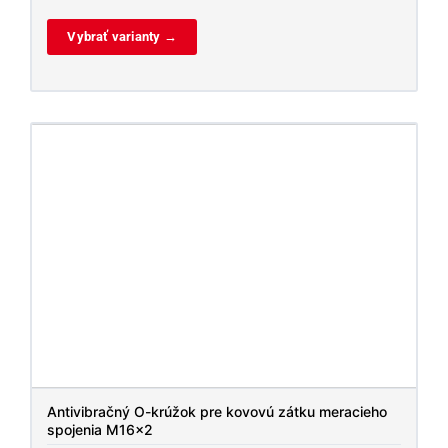
Vybrať varianty →
Antivibračný O-krúžok pre kovovú zátku meracieho
spojenia M16x2