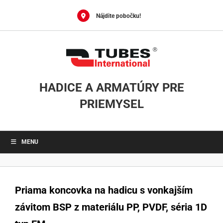
Skip
to
Nájdite pobočku!
content
HADICE A ARMATÚRY PRE
PRIEMYSEL
MENU
Priama koncovka na hadicu s vonkajším
závitom BSP z materiálu PP, PVDF, séria 1D