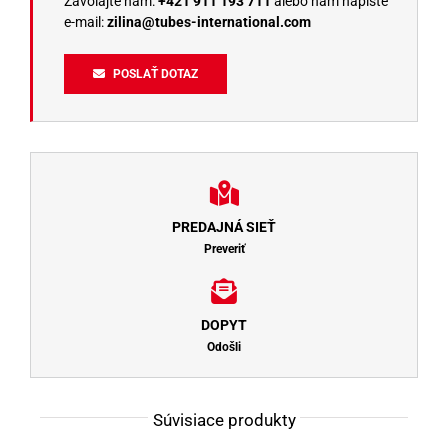
Zavolajte nám:
+421 911 193 711
alebo nám napíšte
e-mail:
zilina@tubes-international.com
POSLAŤ DOTAZ
PREDAJNÁ SIEŤ
Preveriť
DOPYT
Odošli
Súvisiace produkty