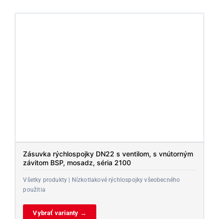
Zásuvka rýchlospojky DN22 s ventilom, s vnútorným
závitom BSP, mosadz, séria 2100
Všetky produkty | Nízkotlakové rýchlospojky všeobecného
použitia
Vybrať varianty →