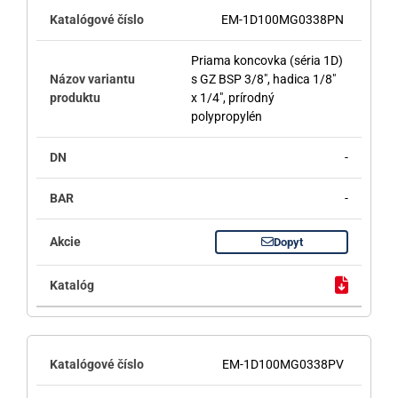
EM-1D100MG0338PN
Priama koncovka (séria 1D)
s GZ BSP 3/8", hadica 1/8"
x 1/4", prírodný
polypropylén
-
-
Dopyt
EM-1D100MG0338PV