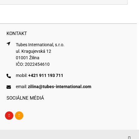
KONTAKT
Tubes International, s.r.o.
ul. Kragujevská 12
01001 Žilina
IČO: 2022454610
mobil:
+421 911 193 711
email:
zilina@tubes-international.com
SOCIÁLNE MÉDIÁ