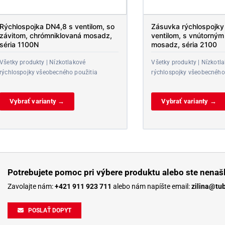
Rýchlospojka DN4,8 s ventilom, so
Zásuvka rýchlospojk
závitom, chrómniklovaná mosadz,
ventilom, s vnútorným
séria 1100N
mosadz, séria 2100
Všetky produkty | Nízkotlakové
Všetky produkty | Nízkotl
rýchlospojky všeobecného použitia
rýchlospojky všeobecného
Vybrať varianty →
Vybrať varianty →
Potrebujete pomoc pri výbere produktu alebo ste nenašl
Zavolajte nám:
+421 911 923 711
alebo nám napíšte email:
zilina@tu
POSLAŤ DOPYT