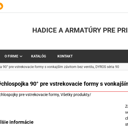
HADICE A ARMATÚRY PRE PR
O FIRME
KATALÓG
KONTAKT
a 90° pre vstrekovacie formy s vonkajším závitom bez ventilu, DYROS séria 90
chlospojka 90° pre vstrekovacie formy s vonkajší
chlospojky pre vstrekovacie formy
,
Všetky produkty
/
Z
v
c
lšie informácie
s