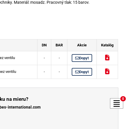
echniky. Materiál: mosadz. Pracovný tlak: 15 barov.
DN
BAR
Akcie
Katalóg
z ventilu
-
-
Dopyt
ez ventilu
-
-
Dopyt
ku na mieru?
0
bes-international.com