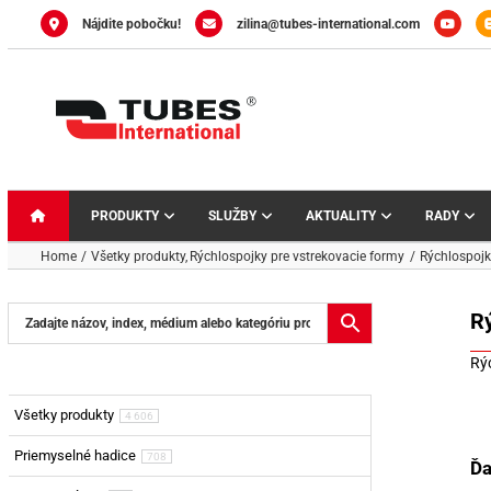
Skip
Nájdite pobočku!
zilina@tubes-international.com
to
content
PRODUKTY
SLUŽBY
AKTUALITY
RADY
Home
Všetky produkty
Rýchlospojky pre vstrekovacie formy
Rýchlospojk
Rý
Rý
Všetky produkty
4 606
Priemyselné hadice
708
Ďa