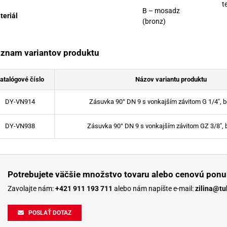
t
B – mosadz
teriál
(bronz)
znam variantov produktu
atalógové číslo
Názov variantu produktu
DY-VN914
Zásuvka 90° DN 9 s vonkajším závitom G 1/4", be
DY-VN938
Zásuvka 90° DN 9 s vonkajším závitom GZ 3/8", b
Potrebujete väčšie množstvo tovaru alebo cenovú ponu
Zavolajte nám:
+421 911 193 711
alebo nám napíšte e-mail:
zilina@tu
POSLAŤ DOTAZ