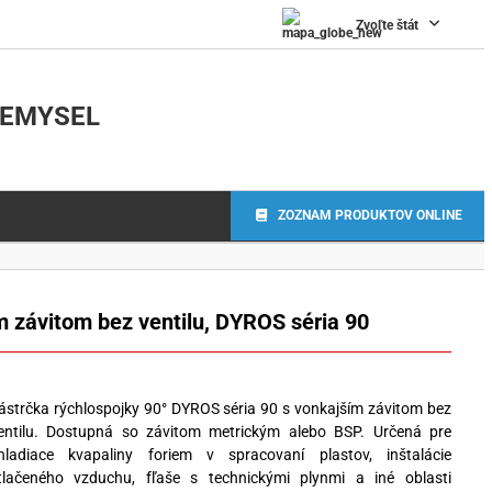
Zvoľte štát
IEMYSEL
ZOZNAM PRODUKTOV ONLINE
m závitom bez ventilu, DYROS séria 90
ástrčka rýchlospojky 90° DYROS séria 90 s vonkajším závitom bez
entilu. Dostupná so závitom metrickým alebo BSP. Určená pre
hladiace kvapaliny foriem v spracovaní plastov, inštalácie
tlačeného vzduchu, fľaše s technickými plynmi a iné oblasti