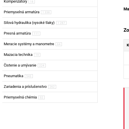
Kompenzátory
18
Ma
Priemyselná armatúra
1 338
Silová hydraulika (vysoké tlaky)
1 287
Zo
Presná armatúra
111
Meracie systémy a manometre
64
K
Mazacia technika
19
Čistenie a umývanie
224
Pneumatika
543
Zariadenia a príslušenstvo
262
Priemyselná chémia
32