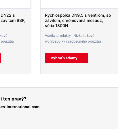
y DN22 s
Rýchlospojka DN9,5 s ventilom, so
 závitom BSP,
závitom, chrómovaná mosadz,
séria 1800N
akové
Všetky produkty | Nízkotlakové
 použitia
rýchlospojky všeobecného použitia
Vybrať varianty →
i ten pravý?
bes-international.com