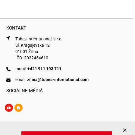
KONTAKT
Tubes International, s.r.o.
ul. Kragujevská 12
01001 Žilina
IČO: 2022454610
mobil:
+421 911 193 711
email:
zilina@tubes-international.com
SOCIÁLNE MÉDIÁ