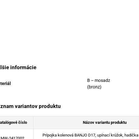
lšie informácie
B – mosadz
teriál
(bronz)
znam variantov produktu
atalógové číslo
Názov variantu produktu
Prípojka kolenová BANJO D17, upínací krúžok, hadička 
MW-2417002