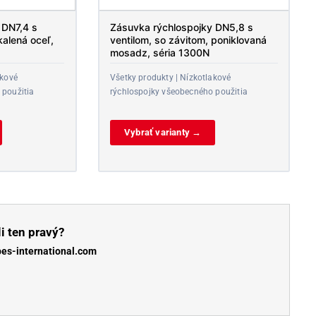
 DN7,4 s
Zásuvka rýchlospojky DN5,8 s
kalená oceľ,
ventilom, so závitom, poniklovaná
mosadz, séria 1300N
akové
Všetky produkty | Nízkotlakové
 použitia
rýchlospojky všeobecného použitia
Vybrať varianty →
i ten pravý?
bes-international.com