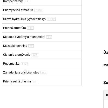
Kompenzátory
18
Priemyselná armatúra
1 338
Silová hydraulika (vysoké tlaky)
1 287
Presná armatúra
111
Meracie systémy a manometre
64
Mazacia technika
19
Ďa
Čistenie a umývanie
224
Pneumatika
543
Ma
Zariadenia a príslušenstvo
262
Priemyselná chémia
Zo
32
K