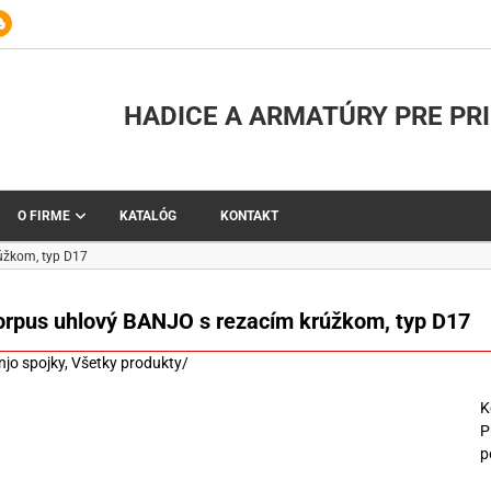
HADICE A ARMATÚRY PRE PR
O FIRME
KATALÓG
KONTAKT
úžkom, typ D17
orpus uhlový BANJO s rezacím krúžkom, typ D17
njo spojky
,
Všetky produkty
/
K
P
p