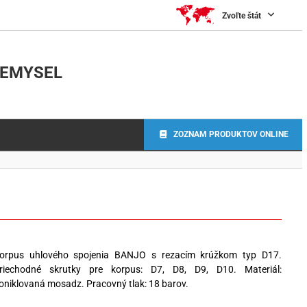
Zvoľte štát
IEMYSEL
ZOZNAM PRODUKTOV ONLINE
orpus uhlového spojenia BANJO s rezacím krúžkom typ D17.
riechodné skrutky pre korpus: D7, D8, D9, D10. Materiál:
oniklovaná mosadz. Pracovný tlak: 18 barov.