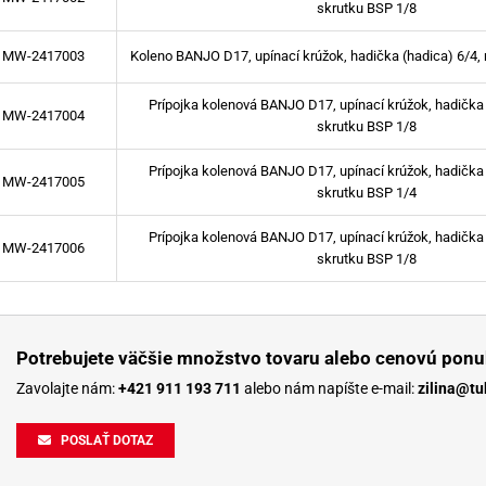
skrutku BSP 1/8
MW-2417003
Koleno BANJO D17, upínací krúžok, hadička (hadica) 6/4,
Prípojka kolenová BANJO D17, upínací krúžok, hadička 
MW-2417004
skrutku BSP 1/8
Prípojka kolenová BANJO D17, upínací krúžok, hadička 
MW-2417005
skrutku BSP 1/4
Prípojka kolenová BANJO D17, upínací krúžok, hadička 
MW-2417006
skrutku BSP 1/8
Potrebujete väčšie množstvo tovaru alebo cenovú ponu
Zavolajte nám:
+421 911 193 711
alebo nám napíšte e-mail:
zilina@tu
POSLAŤ DOTAZ