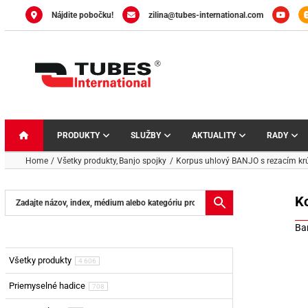
Skip
Nájdite pobočku!
zilina@tubes-international.com
to
content
PRODUKTY
SLUŽBY
AKTUALITY
RADY
Home
Všetky produkty
Banjo spojky
Korpus uhlový BANJO s rezacím kr
K
Ba
Všetky produkty
4 606
Priemyselné hadice
708