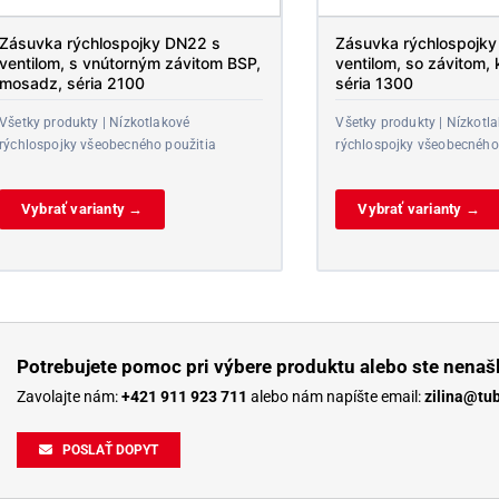
Zásuvka rýchlospojky DN22 s
Zásuvka rýchlospojky
ventilom, s vnútorným závitom BSP,
ventilom, so závitom, 
mosadz, séria 2100
séria 1300
Všetky produkty | Nízkotlakové
Všetky produkty | Nízkotl
rýchlospojky všeobecného použitia
rýchlospojky všeobecného
Vybrať varianty →
Vybrať varianty →
Potrebujete pomoc pri výbere produktu alebo ste nenašl
Zavolajte nám:
+421 911 923 711
alebo nám napíšte email:
zilina@tu
POSLAŤ DOPYT