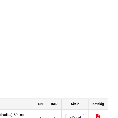
DN
BAR
Akcie
Katalóg
(hadica) 6/4, na
-
-
Dopyt