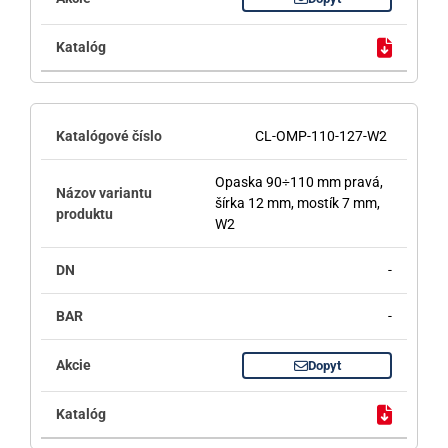
CL-OMP-110-127-W2
Opaska 90÷110 mm pravá,
šírka 12 mm, mostík 7 mm,
W2
-
-
Dopyt