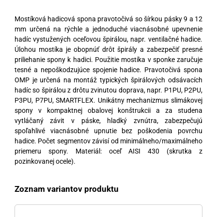
Mostíková hadicová spona pravotočivá so šírkou pásky 9 a 12
mm určená na rýchle a jednoduché viacnásobné upevnenie
hadíc vystužených oceľovou špirálou, napr. ventilačné hadice.
Úlohou mostíka je obopnúť drôt špirály a zabezpečiť presné
priliehanie spony k hadici. Použitie mostíka v sponke zaručuje
tesné a nepoškodzujúce spojenie hadice. Pravotočivá spona
OMP je určená na montáž typických špirálových odsávacích
hadíc so špirálou z drôtu zvinutou doprava, napr. P1PU, P2PU,
P3PU, P7PU, SMARTFLEX. Unikátny mechanizmus slimákovej
spony v kompaktnej obalovej konštrukcii a za studena
vytláčaný závit v páske, hladký zvnútra, zabezpečujú
spoľahlivé viacnásobné upnutie bez poškodenia povrchu
hadice. Počet segmentov závisí od minimálneho/maximálneho
priemeru spony. Materiál: oceľ AISI 430 (skrutka z
pozinkovanej ocele).
Zoznam variantov produktu