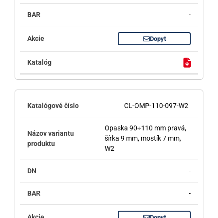
-
Dopyt
CL-OMP-110-097-W2
Opaska 90÷110 mm pravá,
šírka 9 mm, mostík 7 mm,
W2
-
-
Dopyt