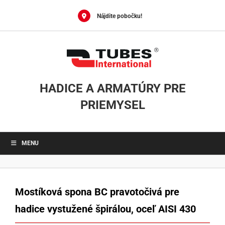
Skip
to
Nájdite pobočku!
content
HADICE A ARMATÚRY PRE
PRIEMYSEL
MENU
Mostíková spona BC pravotočivá pre
hadice vystužené špirálou, oceľ AISI 430