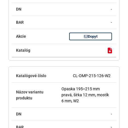
-
-
Dopyt
CL-OMP-215-126-W2
Opaska 195÷215 mm
pravá, šírka 12 mm, mostík
6 mm, W2
-
-