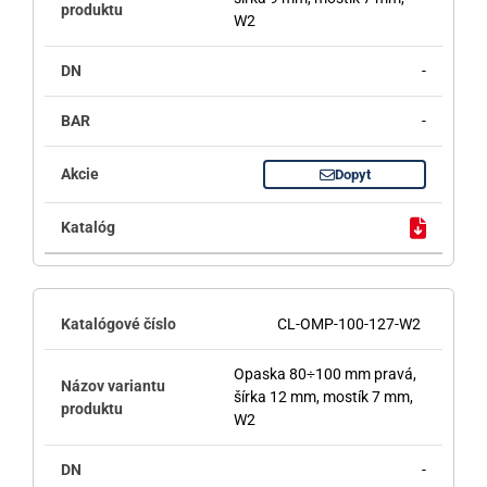
W2
-
-
Dopyt
CL-OMP-100-127-W2
Opaska 80÷100 mm pravá,
šírka 12 mm, mostík 7 mm,
W2
-