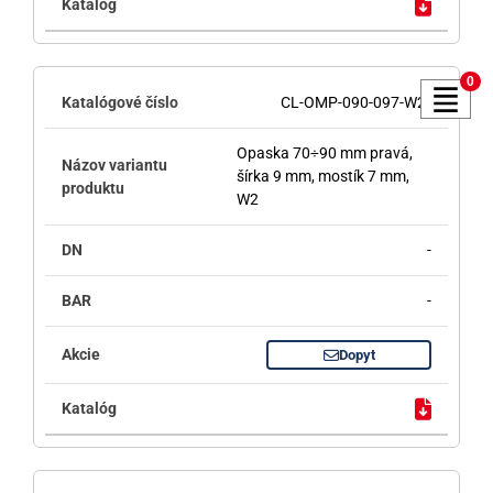
0
CL-OMP-090-097-W2
Opaska 70÷90 mm pravá,
šírka 9 mm, mostík 7 mm,
W2
-
-
Dopyt