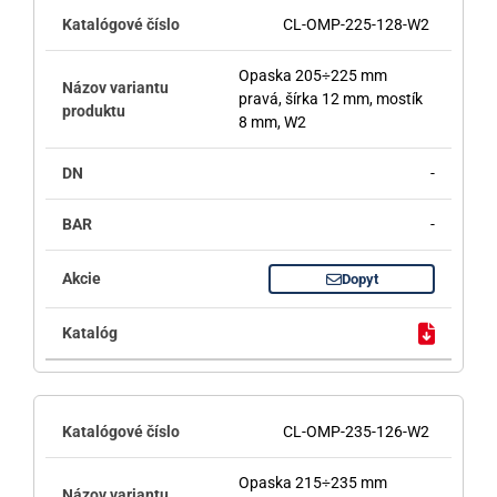
CL-OMP-225-128-W2
Opaska 205÷225 mm
pravá, šírka 12 mm, mostík
8 mm, W2
-
-
Dopyt
CL-OMP-235-126-W2
Opaska 215÷235 mm