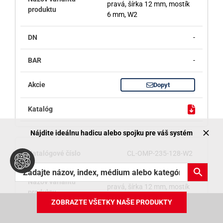
pravá, šírka 12 mm, mostík
6 mm, W2
-
-
Dopyt
Nájdite ideálnu hadicu alebo spojku pre váš systém
CL-OMP-235-128-W2
Opaska 215÷235 mm
pravá, šírka 12 mm, mostík
8 mm, W2
ZOBRAZTE VŠETKY NAŠE PRODUKTY
ZOZNAM PRODUKTOV ONLINE
-