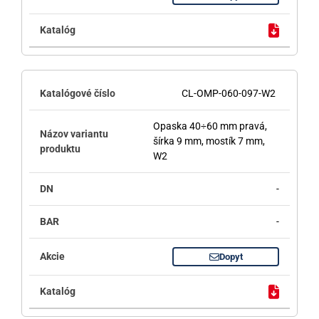
CL-OMP-060-097-W2
Opaska 40÷60 mm pravá,
šírka 9 mm, mostík 7 mm,
W2
-
-
Dopyt