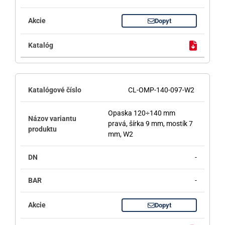
Dopyt
CL-OMP-140-097-W2
Opaska 120÷140 mm
pravá, šírka 9 mm, mostík 7
mm, W2
-
-
Dopyt