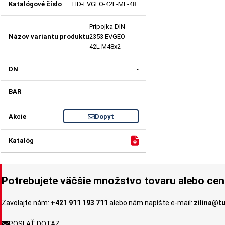
HD-EVGEO-42L-ME-48
Prípojka DIN
2353 EVGEO
42L M48x2
-
-
Dopyt
Potrebujete väčšie množstvo tovaru alebo ce
Zavolajte nám:
+421 911 193 711
alebo nám napíšte e-mail:
zilina@t
POSLAŤ DOTAZ