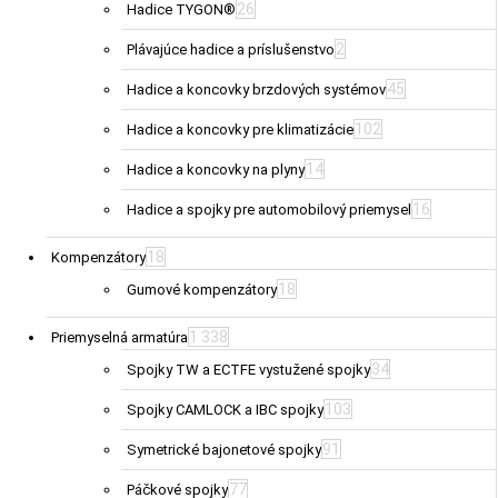
26
Hadice TYGON®
2
Plávajúce hadice a príslušenstvo
45
Hadice a koncovky brzdových systémov
102
Hadice a koncovky pre klimatizácie
14
Hadice a koncovky na plyny
16
Hadice a spojky pre automobilový priemysel
18
Kompenzátory
18
Gumové kompenzátory
1 338
Priemyselná armatúra
34
Spojky TW a ECTFE vystužené spojky
103
Spojky CAMLOCK a IBC spojky
91
Symetrické bajonetové spojky
77
Páčkové spojky