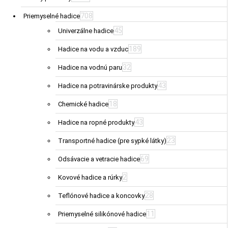
708
Priemyselné hadice
45
Univerzálne hadice
189
Hadice na vodu a vzduc
32
Hadice na vodnú paru
43
Hadice na potravinárske produkty
18
Chemické hadice
43
Hadice na ropné produkty
23
Transportné hadice (pre sypké látky)
69
Odsávacie a vetracie hadice
2
Kovové hadice a rúrky
28
Teflónové hadice a koncovky
11
Priemyselné silikónové hadice