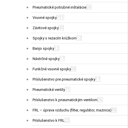
26
Pneumatické potrubné inštalácie
101
Vsuvné spojky
40
Závitové spojky
12
Spojky s rezacím krúžkom
12
Banjo spojky
17
Nástrčné spojky
38
Funkčné vsuvné spojky
17
Príslušenstvo pre pneumatické spojky
71
Pneumatické ventily
26
Príslušenstvo k pneumatickým ventilom
88
FRL – úprava vzduchu (filter, regulátor, maznica)
22
Príslušenstvo k FRL