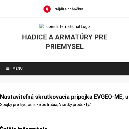
0
Skip
to
Nájdite pobočku!
content
HADICE A ARMATÚRY PRE
PRIEMYSEL
MENU
Nastaviteľná skrutkovacia prípojka EVGEO-ME, u
Spojky pre hydraulické potrubia
,
Všetky produkty
/