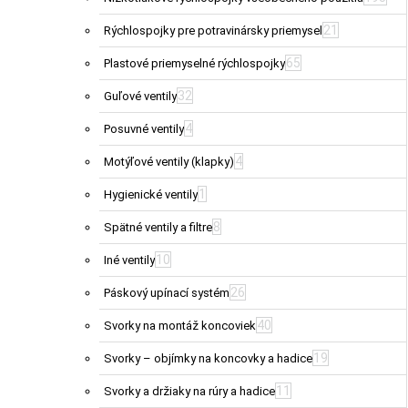
21
Rýchlospojky pre potravinársky priemysel
65
Plastové priemyselné rýchlospojky
32
Guľové ventily
4
Posuvné ventily
4
Motýľové ventily (klapky)
1
Hygienické ventily
8
Spätné ventily a filtre
10
Iné ventily
26
Páskový upínací systém
40
Svorky na montáž koncoviek
19
Svorky – objímky na koncovky a hadice
11
Svorky a držiaky na rúry a hadice