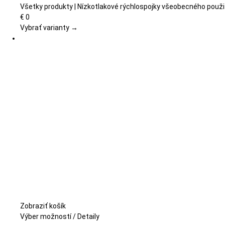
viacero
Všetky produkty | Nízkotlakové rýchlospojky všeobecného použi
variantov.
€
0
Možnosti
Vybrať varianty →
si
môžete
vybrať
na
stránke
produktu.
Zobraziť košík
Tento
Výber možností
/
Detaily