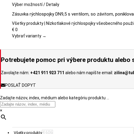
Tento
Výber možností
/
Detaily
produkt
Zásuvka rýchlospojky DN9,5 s ventilom, so závitom, poniklov
má
viacero
Všetky produkty | Nízkotlakové rýchlospojky všeobecného použi
variantov.
€
0
Možnosti
Vybrať varianty →
si
môžete
vybrať
Potrebujete pomoc pri výbere produktu alebo s
na
stránke
Zavolajte nám:
+421 911 923 711
alebo nám napíšte email:
zilina@tu
produktu.
POSLAŤ DOPYT
Zadajte názov, index, médium alebo kategóriu produktu …
×
4 606
Všetky produkty