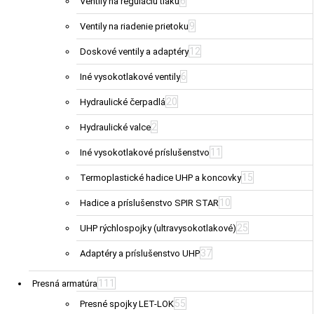
6
Ventily na reguláciu tlaku
9
Ventily na riadenie prietoku
12
Doskové ventily a adaptéry
6
Iné vysokotlakové ventily
20
Hydraulické čerpadlá
2
Hydraulické valce
11
Iné vysokotlakové príslušenstvo
15
Termoplastické hadice UHP a koncovky
10
Hadice a príslušenstvo SPIR STAR
25
UHP rýchlospojky (ultravysokotlakové)
37
Adaptéry a príslušenstvo UHP
111
Presná armatúra
55
Presné spojky LET-LOK