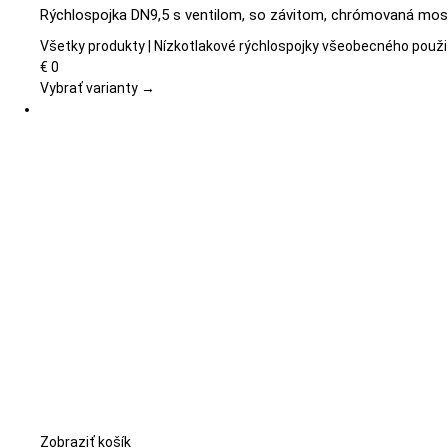
produkt
Rýchlospojka DN9,5 s ventilom, so závitom, chrómovaná mos
má
viacero
Všetky produkty | Nízkotlakové rýchlospojky všeobecného použi
variantov.
€
0
Možnosti
Vybrať varianty →
si
môžete
vybrať
na
stránke
produktu.
Zobraziť košík