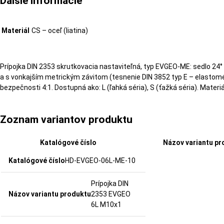
Ďalšie informácie
Materiál
CS – oceľ (liatina)
Prípojka DIN 2353 skrutkovacia nastaviteľná, typ EVGEO-ME: sedlo 2
a s vonkajším metrickým závitom (tesnenie DIN 3852 typ E – elastomé
bezpečnosti 4:1. Dostupná ako: L (ľahká séria), S (ťažká séria). Materiá
Zoznam variantov produktu
Katalógové číslo
Názov variantu pr
HD-EVGEO-06L-ME-10
Prípojka DIN
2353 EVGEO
6L M10x1