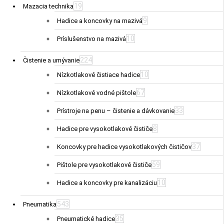
19
Mazacia technika
9
Hadice a koncovky na mazivá
10
Príslušenstvo na mazivá
224
Čistenie a umývanie
10
Nízkotlakové čistiace hadice
67
Nízkotlakové vodné pištole
33
Prístroje na penu – čistenie a dávkovanie
8
Hadice pre vysokotlakové čističe
37
Koncovky pre hadice vysokotlakových čističov
59
Pištole pre vysokotlakové čističe
10
Hadice a koncovky pre kanalizáciu
543
Pneumatika
35
Pneumatické hadice