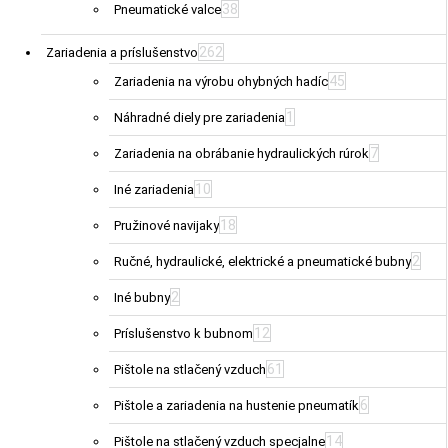
38
Pneumatické valce
262
Zariadenia a príslušenstvo
45
Zariadenia na výrobu ohybných hadíc
1
Náhradné diely pre zariadenia
7
Zariadenia na obrábanie hydraulických rúrok
10
Iné zariadenia
18
Pružinové navijaky
2
Ručné, hydraulické, elektrické a pneumatické bubny
2
Iné bubny
12
Príslušenstvo k bubnom
61
Pištole na stlačený vzduch
6
Pištole a zariadenia na hustenie pneumatík
14
Pištole na stlačený vzduch specjalne