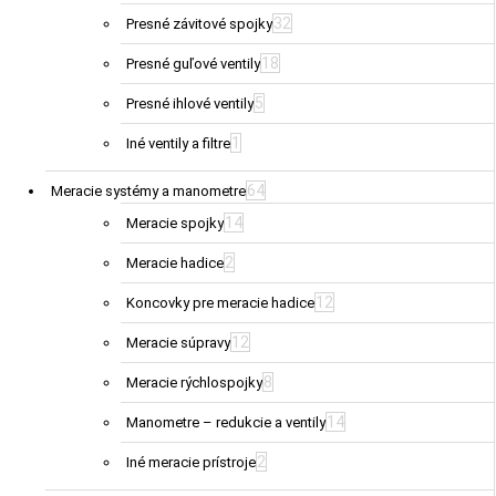
32
Presné závitové spojky
18
Presné guľové ventily
5
Presné ihlové ventily
1
Iné ventily a filtre
64
Meracie systémy a manometre
14
Meracie spojky
2
Meracie hadice
12
Koncovky pre meracie hadice
12
Meracie súpravy
8
Meracie rýchlospojky
14
Manometre – redukcie a ventily
2
Iné meracie prístroje