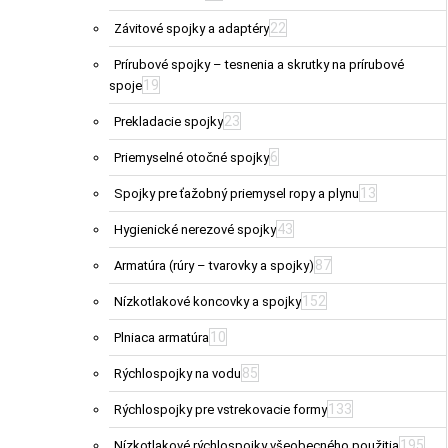
22
Závitové spojky a adaptéry
Prírubové spojky – tesnenia a skrutky na prírubové
19
spoje
23
Prekladacie spojky
6
Priemyselné otočné spojky
13
Spojky pre ťažobný priemysel ropy a plynu
43
Hygienické nerezové spojky
87
Armatúra (rúry – tvarovky a spojky)
152
Nízkotlakové koncovky a spojky
10
Plniaca armatúra
85
Rýchlospojky na vodu
133
Rýchlospojky pre vstrekovacie formy
195
Nízkotlakové rýchlospojky všeobecného použitia