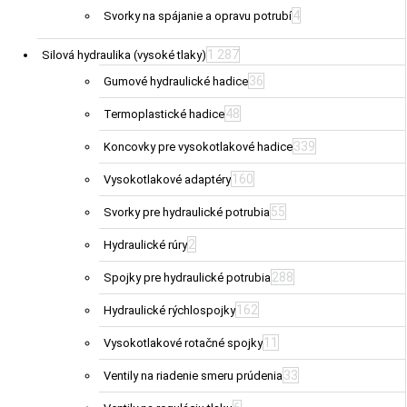
4
Svorky na spájanie a opravu potrubí
1 287
Silová hydraulika (vysoké tlaky)
36
Gumové hydraulické hadice
48
Termoplastické hadice
339
Koncovky pre vysokotlakové hadice
160
Vysokotlakové adaptéry
55
Svorky pre hydraulické potrubia
2
Hydraulické rúry
288
Spojky pre hydraulické potrubia
162
Hydraulické rýchlospojky
11
Vysokotlakové rotačné spojky
33
Ventily na riadenie smeru prúdenia