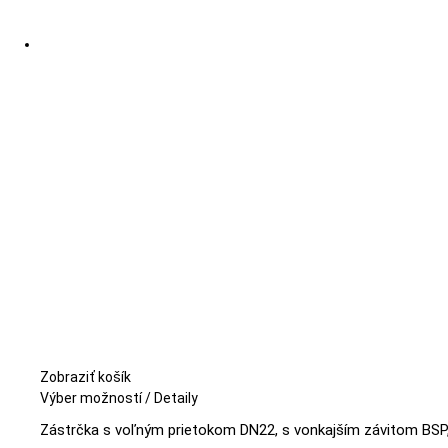
Zobraziť košík
Tento
Výber možností
/
Detaily
produkt
Zástrčka s voľným prietokom DN22, s vonkajším závitom BSP, 
má