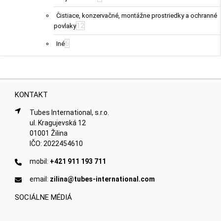
Čistiace, konzervačné, montážne prostriedky a ochranné
12
povlaky
6
Iné
KONTAKT
Tubes International, s.r.o.
ul. Kragujevská 12
01001 Žilina
IČO: 2022454610
mobil:
+421 911 193 711
email:
zilina@tubes-international.com
SOCIÁLNE MÉDIÁ