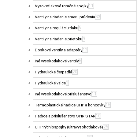
11
Vysokotlakové rotačné spojky
33
Ventily na riadenie smeru prúdenia
6
Ventily na reguláciu tlaku
9
Ventily na riadenie prietoku
12
Doskové ventily a adaptéry
6
Iné vysokotlakové ventily
20
Hydraulické čerpadlá
2
Hydraulické valce
11
Iné vysokotlakové príslušenstvo
15
Termoplastické hadice UHP a koncovky
10
Hadice a príslušenstvo SPIR STAR
25
UHP rýchlospojky (ultravysokotlakové)