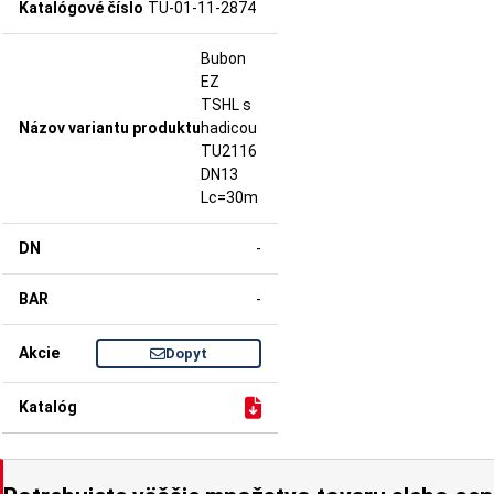
TU-01-11-2874
Bubon
EZ
TSHL s
hadicou
TU2116
DN13
Lc=30m
-
-
Dopyt