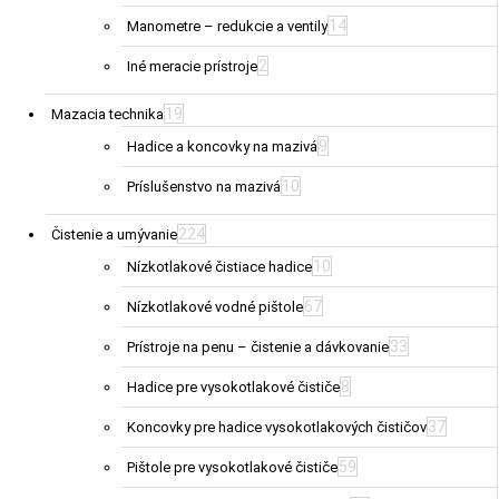
14
Manometre – redukcie a ventily
2
Iné meracie prístroje
19
Mazacia technika
9
Hadice a koncovky na mazivá
10
Príslušenstvo na mazivá
224
Čistenie a umývanie
10
Nízkotlakové čistiace hadice
67
Nízkotlakové vodné pištole
33
Prístroje na penu – čistenie a dávkovanie
8
Hadice pre vysokotlakové čističe
37
Koncovky pre hadice vysokotlakových čističov
59
Pištole pre vysokotlakové čističe