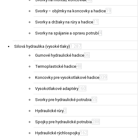
19
Svorky – objímky na koncovky a hadice
11
Svorky a držiaky na rúry a hadice
4
Svorky na spájanie a opravu potrubí
1 287
Silová hydraulika (vysoké tlaky)
36
Gumové hydraulické hadice
48
Termoplastické hadice
339
Koncovky pre vysokotlakové hadice
160
Vysokotlakové adaptéry
55
Svorky pre hydraulické potrubia
2
Hydraulické rúry
288
Spojky pre hydraulické potrubia
162
Hydraulické rýchlospojky