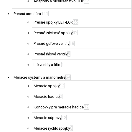
37
Adaptéry a príslušenstvo UHP
111
Presná armatúra
55
Presné spojky LET-LOK
32
Presné závitové spojky
18
Presné guľové ventily
5
Presné ihlové ventily
1
Iné ventily a filtre
64
Meracie systémy a manometre
14
Meracie spojky
2
Meracie hadice
12
Koncovky pre meracie hadice
12
Meracie súpravy
8
Meracie rýchlospojky