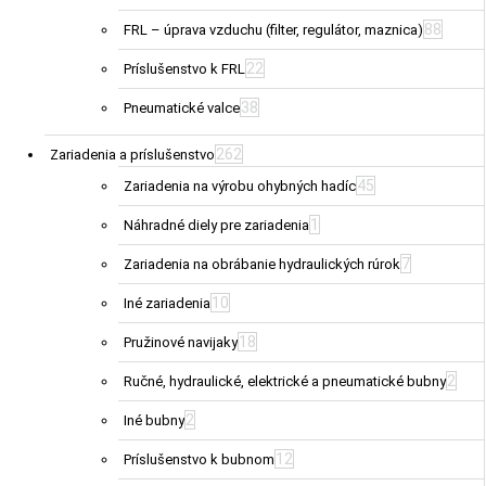
88
FRL – úprava vzduchu (filter, regulátor, maznica)
22
Príslušenstvo k FRL
38
Pneumatické valce
262
Zariadenia a príslušenstvo
45
Zariadenia na výrobu ohybných hadíc
1
Náhradné diely pre zariadenia
7
Zariadenia na obrábanie hydraulických rúrok
10
Iné zariadenia
18
Pružinové navijaky
2
Ručné, hydraulické, elektrické a pneumatické bubny
2
Iné bubny
12
Príslušenstvo k bubnom