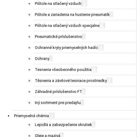
61
Pištole na stlačený vzduch
6
Pištole a zariadenia na hustenie pneumatík
14
Pištole na stlačený vzduch specjalne
5
Pneumatické príslušenstvo
37
Ochranné kryty priemyselných hadíc
3
Ochrany
17
Tesnenia všeobecného použitia
13
Těsnenia a závitové tesniace prostriedky
7
Záhradné príslušenstvo FT
2
Iný sortiment pre predajňu
32
Priemyselná chémia
7
Lepidlá a zabezpečenie skrutiek
7
Oleje a mazivá