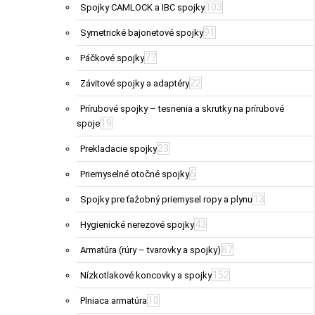
103
Spojky CAMLOCK a IBC spojky
91
Symetrické bajonetové spojky
77
Páčkové spojky
22
Závitové spojky a adaptéry
Prírubové spojky – tesnenia a skrutky na prírubové
19
spoje
23
Prekladacie spojky
6
Priemyselné otočné spojky
13
Spojky pre ťažobný priemysel ropy a plynu
43
Hygienické nerezové spojky
87
Armatúra (rúry – tvarovky a spojky)
152
Nízkotlakové koncovky a spojky
10
Plniaca armatúra