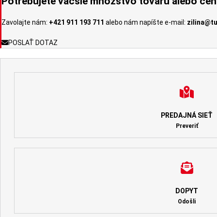
Potrebujete väčšie množstvo tovaru alebo ce
Zavolajte nám:
+421 911 193 711
alebo nám napíšte e-mail:
zilina@t
POSLAŤ DOTAZ
PREDAJNÁ SIEŤ
Preveriť
DOPYT
Odošli