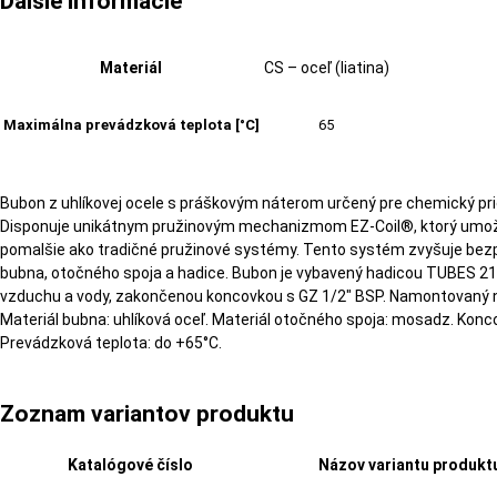
Ďalšie informácie
Materiál
CS – oceľ (liatina)
Maximálna prevádzková teplota [°C]
65
Bubon z uhlíkovej ocele s práškovým náterom určený pre chemický pri
Disponuje unikátnym pružinovým mechanizmom EZ-Coil®, ktorý umožň
pomalšie ako tradičné pružinové systémy. Tento systém zvyšuje bezp
bubna, otočného spoja a hadice. Bubon je vybavený hadicou TUBES 
vzduchu a vody, zakončenou koncovkou s GZ 1/2″ BSP. Namontovaný 
Materiál bubna: uhlíková oceľ. Materiál otočného spoja: mosadz. Konco
Prevádzková teplota: do +65°C.
Zoznam variantov produktu
Katalógové číslo
Názov variantu produkt