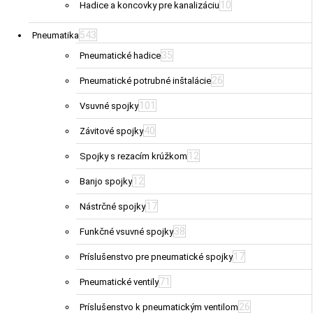
10
Hadice a koncovky pre kanalizáciu
543
Pneumatika
35
Pneumatické hadice
26
Pneumatické potrubné inštalácie
101
Vsuvné spojky
40
Závitové spojky
12
Spojky s rezacím krúžkom
12
Banjo spojky
17
Nástrčné spojky
38
Funkčné vsuvné spojky
17
Príslušenstvo pre pneumatické spojky
71
Pneumatické ventily
26
Príslušenstvo k pneumatickým ventilom