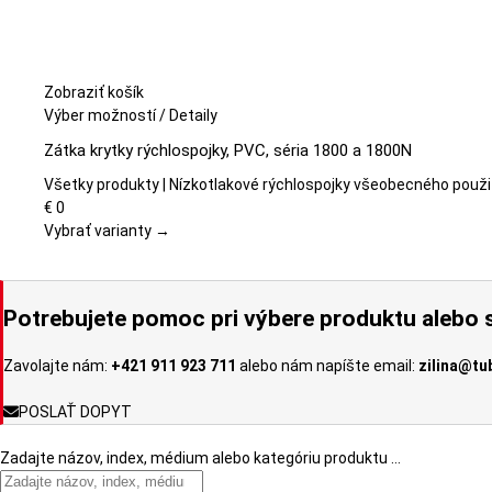
Zobraziť košík
Tento
Výber možností
/
Detaily
produkt
Zátka krytky rýchlospojky, PVC, séria 1800 a 1800N
má
viacero
Všetky produkty | Nízkotlakové rýchlospojky všeobecného použi
variantov.
€
0
Možnosti
Vybrať varianty →
si
môžete
vybrať
Potrebujete pomoc pri výbere produktu alebo s
na
stránke
Zavolajte nám:
+421 911 923 711
alebo nám napíšte email:
zilina@tu
produktu.
POSLAŤ DOPYT
Zadajte názov, index, médium alebo kategóriu produktu …