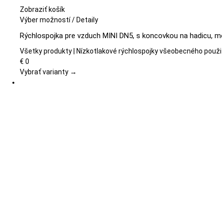
Zobraziť košík
Tento
Výber možností
/
Detaily
produkt
Rýchlospojka pre vzduch MINI DN5, s koncovkou na hadicu, m
má
viacero
Všetky produkty | Nízkotlakové rýchlospojky všeobecného použi
variantov.
€
0
Možnosti
Vybrať varianty →
si
môžete
vybrať
na
stránke
produktu.