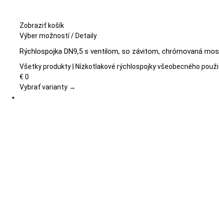
Zobraziť košík
Tento
Výber možností
/
Detaily
produkt
Rýchlospojka DN9,5 s ventilom, so závitom, chrómovaná mos
má
viacero
Všetky produkty | Nízkotlakové rýchlospojky všeobecného použi
variantov.
€
0
Možnosti
Vybrať varianty →
si
môžete
vybrať
na
stránke
produktu.