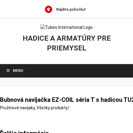
0
Skip
to
Nájdite pobočku!
content
HADICE A ARMATÚRY PRE
PRIEMYSEL
MENU
Bubnová navíjačka EZ-COIL séria T s hadicou TU2
Pružinové navijaky
,
Všetky produkty
/