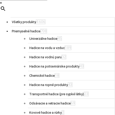
×
4 606
Všetky produkty
708
Priemyselné hadice
45
Univerzálne hadice
189
Hadice na vodu a vzduc
32
Hadice na vodnú paru
43
Hadice na potravinárske produkty
18
Chemické hadice
43
Hadice na ropné produkty
23
Transportné hadice (pre sypké látky)
69
Odsávacie a vetracie hadice
2
Kovové hadice a rúrky