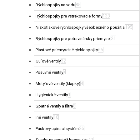
85
Rýchlospojky na vodu
133
Rýchlospojky pre vstrekovacie formy
195
Nízkotlakové rýchlospojky všeobecného použitia
21
Rýchlospojky pre potravinársky priemysel
65
Plastové priemyselné rýchlospojky
32
Guľové ventily
4
Posuvné ventily
4
Motýľové ventily (klapky)
1
Hygienické ventily
8
Spätné ventily a filtre
10
Iné ventily
26
Páskový upínací systém
40
Svorky na montáž koncoviek