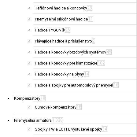
28
Teflónové hadice a koncovky
11
Priemyselné silikónové hadice
26
Hadice TYGON®
2
Plávajúce hadice a príslušenstvo
45
Hadice a koncovky brzdových systémov
102
Hadice a koncovky pre klimatizácie
14
Hadice a koncovky na plyny
16
Hadice a spojky pre automobilový priemysel
18
Kompenzátory
18
Gumové kompenzátory
1 338
Priemyselná armatúra
34
Spojky TW a ECTFE vystužené spojky