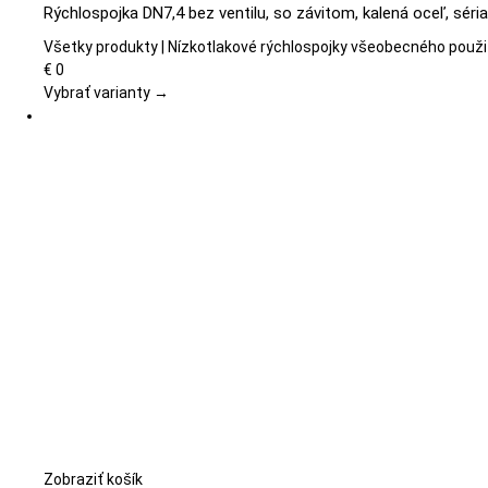
produkt
Rýchlospojka DN7,4 bez ventilu, so závitom, kalená oceľ, séri
má
viacero
Všetky produkty | Nízkotlakové rýchlospojky všeobecného použi
variantov.
€
0
Možnosti
Vybrať varianty →
si
môžete
vybrať
na
stránke
produktu.
Zobraziť košík