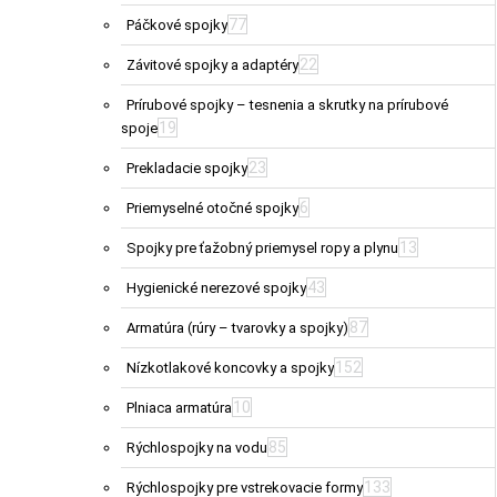
77
Páčkové spojky
22
Závitové spojky a adaptéry
Prírubové spojky – tesnenia a skrutky na prírubové
19
spoje
23
Prekladacie spojky
6
Priemyselné otočné spojky
13
Spojky pre ťažobný priemysel ropy a plynu
43
Hygienické nerezové spojky
87
Armatúra (rúry – tvarovky a spojky)
152
Nízkotlakové koncovky a spojky
10
Plniaca armatúra
85
Rýchlospojky na vodu
133
Rýchlospojky pre vstrekovacie formy