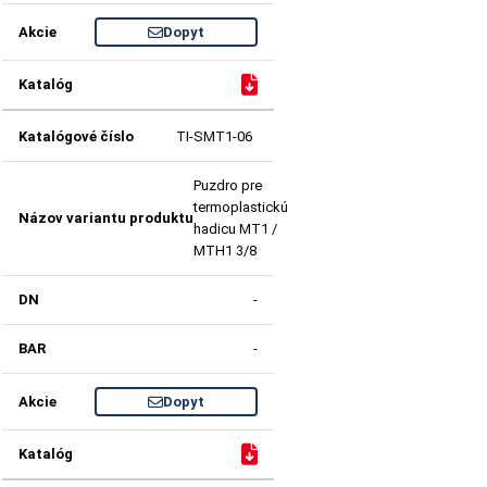
Dopyt
TI-SMT1-06
Puzdro pre
termoplastickú
hadicu MT1 /
MTH1 3/8
-
-
Dopyt