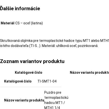
Ďalšie informácie
Materiál
CS – oceľ (liatina)
Skrutkovaná objímka pre termoplastické hadice typu MT1 alebo MTH1
istého dodávateľa (TI-S…). Materiál: uhlíková oceľ, pozinkovaná.
Zoznam variantov produktu
Katalógové číslo
Názov variantu produkt
TI-SMT1-04
Puzdro pre
termoplastickú
hadicu MT1 /
MTH1 1/4