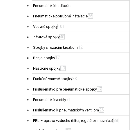
35
Pneumatické hadice
26
Pneumatické potrubné inštalácie
101
Vsuvné spojky
40
Závitové spojky
12
Spojky s rezacím krúžkom
12
Banjo spojky
17
Nástrčné spojky
38
Funkčné vsuvné spojky
17
Príslušenstvo pre pneumatické spojky
71
Pneumatické ventily
26
Príslušenstvo k pneumatickým ventilom
88
FRL – úprava vzduchu (filter, regulátor, maznica)