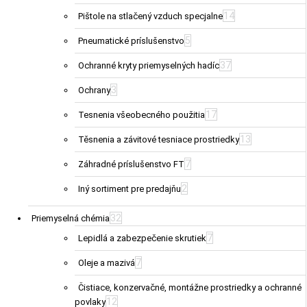
14
Pištole na stlačený vzduch specjalne
5
Pneumatické príslušenstvo
37
Ochranné kryty priemyselných hadíc
3
Ochrany
17
Tesnenia všeobecného použitia
13
Těsnenia a závitové tesniace prostriedky
7
Záhradné príslušenstvo FT
2
Iný sortiment pre predajňu
32
Priemyselná chémia
7
Lepidlá a zabezpečenie skrutiek
7
Oleje a mazivá
Čistiace, konzervačné, montážne prostriedky a ochranné
12
povlaky