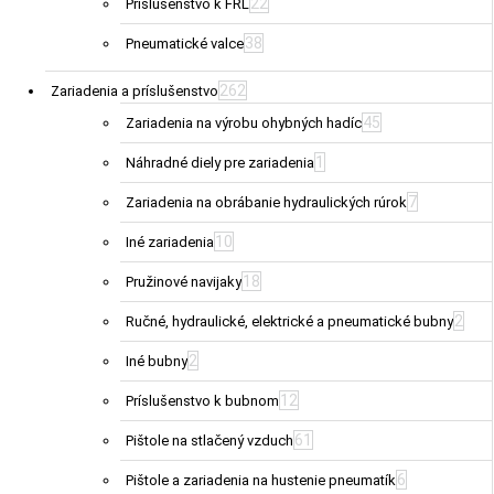
22
Príslušenstvo k FRL
38
Pneumatické valce
262
Zariadenia a príslušenstvo
45
Zariadenia na výrobu ohybných hadíc
1
Náhradné diely pre zariadenia
7
Zariadenia na obrábanie hydraulických rúrok
10
Iné zariadenia
18
Pružinové navijaky
2
Ručné, hydraulické, elektrické a pneumatické bubny
2
Iné bubny
12
Príslušenstvo k bubnom
61
Pištole na stlačený vzduch
6
Pištole a zariadenia na hustenie pneumatík