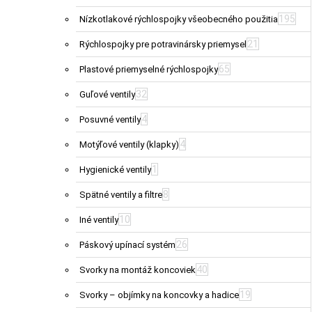
195
Nízkotlakové rýchlospojky všeobecného použitia
21
Rýchlospojky pre potravinársky priemysel
65
Plastové priemyselné rýchlospojky
32
Guľové ventily
4
Posuvné ventily
4
Motýľové ventily (klapky)
1
Hygienické ventily
8
Spätné ventily a filtre
10
Iné ventily
26
Páskový upínací systém
40
Svorky na montáž koncoviek
19
Svorky – objímky na koncovky a hadice