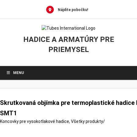
0
Skip
to
Nájdite pobočku!
content
HADICE A ARMATÚRY PRE
PRIEMYSEL
MENU
Skrutkovaná objímka pre termoplastické hadice 
SMT1
Koncovky pre vysokotlakové hadice
,
Všetky produkty
/