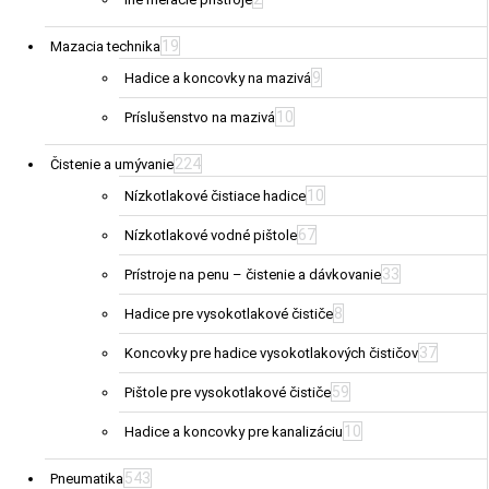
19
Mazacia technika
9
Hadice a koncovky na mazivá
10
Príslušenstvo na mazivá
224
Čistenie a umývanie
10
Nízkotlakové čistiace hadice
67
Nízkotlakové vodné pištole
33
Prístroje na penu – čistenie a dávkovanie
8
Hadice pre vysokotlakové čističe
37
Koncovky pre hadice vysokotlakových čističov
59
Pištole pre vysokotlakové čističe
10
Hadice a koncovky pre kanalizáciu
543
Pneumatika