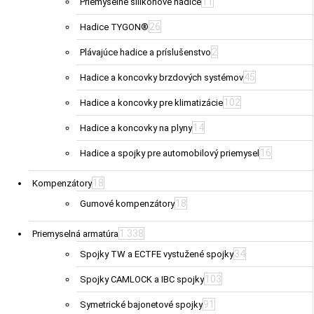
11
Priemyselné silikónové hadice
26
Hadice TYGON®
2
Plávajúce hadice a príslušenstvo
45
Hadice a koncovky brzdových systémov
102
Hadice a koncovky pre klimatizácie
14
Hadice a koncovky na plyny
16
Hadice a spojky pre automobilový priemysel
18
Kompenzátory
18
Gumové kompenzátory
1 338
Priemyselná armatúra
34
Spojky TW a ECTFE vystužené spojky
103
Spojky CAMLOCK a IBC spojky
91
Symetrické bajonetové spojky