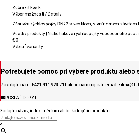
Zobraziť košík
Tento
Výber možností
/
Detaily
produkt
Zásuvka rýchlospojky DN22 s ventilom, s vnútorným závitom 
má
viacero
Všetky produkty | Nízkotlakové rýchlospojky všeobecného použi
variantov.
€
0
Možnosti
Vybrať varianty →
si
môžete
vybrať
Potrebujete pomoc pri výbere produktu alebo s
na
stránke
Zavolajte nám:
+421 911 923 711
alebo nám napíšte email:
zilina@tu
produktu.
POSLAŤ DOPYT
Zadajte názov, index, médium alebo kategóriu produktu …
×