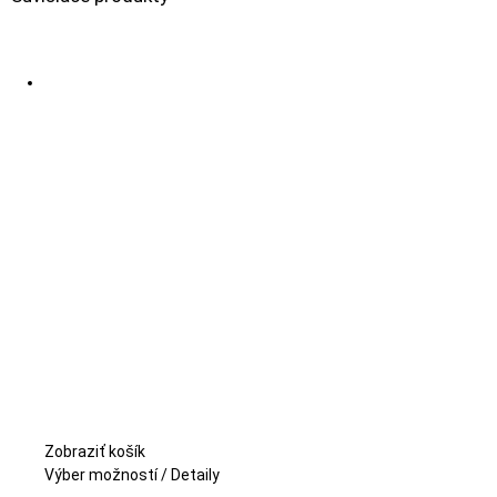
Zobraziť košík
Tento
Výber možností
/
Detaily