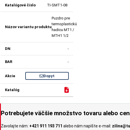
TI-SMT1-08
Puzdro pre
termoplastickú
hadicu MT1 /
MTH1 1/2
-
-
Dopyt
Potrebujete väčšie množstvo tovaru alebo ce
Zavolajte nám:
+421 911 193 711
alebo nám napíšte e-mail:
zilina@t