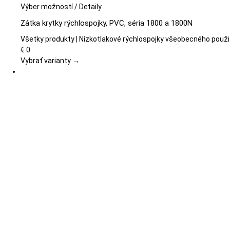
Tento
Výber možností
/
Detaily
produkt
Zátka krytky rýchlospojky, PVC, séria 1800 a 1800N
má
viacero
Všetky produkty | Nízkotlakové rýchlospojky všeobecného použi
variantov.
€
0
Možnosti
Vybrať varianty →
si
môžete
vybrať
na
stránke
produktu.