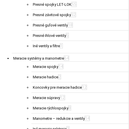
55
Presné spojky LET-LOK
32
Presné závitové spojky
18
Presné guľové ventily
5
Presné ihlové ventily
1
Iné ventily a filtre
64
Meracie systémy a manometre
14
Meracie spojky
2
Meracie hadice
12
Koncovky pre meracie hadice
12
Meracie súpravy
8
Meracie rýchlospojky
14
Manometre – redukcie a ventily
2
Iné meracie prístroje