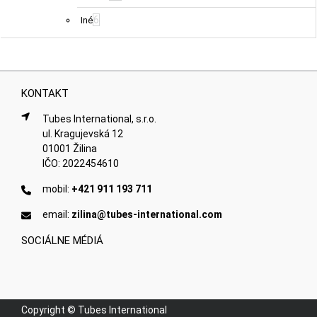
6
Iné
KONTAKT
Tubes International, s.r.o.
ul. Kragujevská 12
01001 Žilina
IČO: 2022454610
mobil:
+421 911 193 711
email:
zilina@tubes-international.com
SOCIÁLNE MÉDIÁ
Copyright © Tubes International