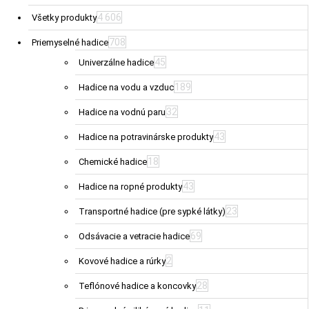
4 606
Všetky produkty
708
Priemyselné hadice
45
Univerzálne hadice
189
Hadice na vodu a vzduc
32
Hadice na vodnú paru
43
Hadice na potravinárske produkty
18
Chemické hadice
43
Hadice na ropné produkty
23
Transportné hadice (pre sypké látky)
69
Odsávacie a vetracie hadice
2
Kovové hadice a rúrky
28
Teflónové hadice a koncovky