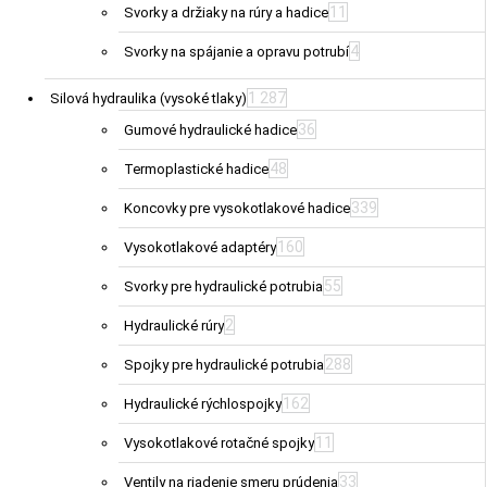
11
Svorky a držiaky na rúry a hadice
4
Svorky na spájanie a opravu potrubí
1 287
Silová hydraulika (vysoké tlaky)
36
Gumové hydraulické hadice
48
Termoplastické hadice
339
Koncovky pre vysokotlakové hadice
160
Vysokotlakové adaptéry
55
Svorky pre hydraulické potrubia
2
Hydraulické rúry
288
Spojky pre hydraulické potrubia
162
Hydraulické rýchlospojky
11
Vysokotlakové rotačné spojky
33
Ventily na riadenie smeru prúdenia