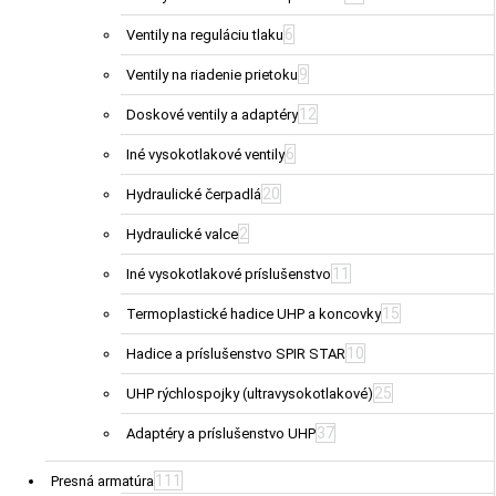
6
Ventily na reguláciu tlaku
9
Ventily na riadenie prietoku
12
Doskové ventily a adaptéry
6
Iné vysokotlakové ventily
20
Hydraulické čerpadlá
2
Hydraulické valce
11
Iné vysokotlakové príslušenstvo
15
Termoplastické hadice UHP a koncovky
10
Hadice a príslušenstvo SPIR STAR
25
UHP rýchlospojky (ultravysokotlakové)
37
Adaptéry a príslušenstvo UHP
111
Presná armatúra