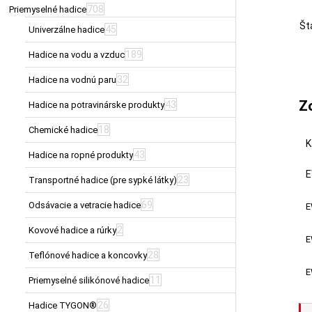
708
Priemyselné hadice
Št
45
Univerzálne hadice
189
Hadice na vodu a vzduc
32
Hadice na vodnú paru
Z
43
Hadice na potravinárske produkty
18
Chemické hadice
K
43
Hadice na ropné produkty
E
23
Transportné hadice (pre sypké látky)
69
Odsávacie a vetracie hadice
E
2
Kovové hadice a rúrky
E
28
Teflónové hadice a koncovky
E
11
Priemyselné silikónové hadice
26
Hadice TYGON®