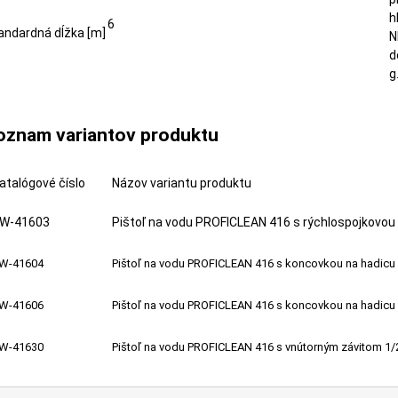
h
6
andardná dĺžka [m]
N
d
g
oznam variantov produktu
atalógové číslo
Názov variantu produktu
W-41603
Pištoľ na vodu PROFICLEAN 416 s rýchlospojkovou
W-41604
Pištoľ na vodu PROFICLEAN 416 s koncovkou na hadic
W-41606
Pištoľ na vodu PROFICLEAN 416 s koncovkou na hadic
W-41630
Pištoľ na vodu PROFICLEAN 416 s vnútorným závitom 1/