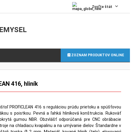
0
Zvoľte štát
IEMYSEL
ZOZNAM PRODUKTOV ONLINE
AN 416, hliník
ištoľ PROFICLEAN 416 s reguláciou prúdu prietoku a spúšťovou
ákou s poistkou. Pevná a ľahká hliníková konštrukcia. Rukoväť
okrytá gumou NBR. Obzvlášť odporúčaná pre CNC obrábacie
troje na chladiacu kvapalinu a na umývanie dielov. Štandardne v
ištoli tryska Ø 2 mm. Materiál: kované hliník (telo), eloxovaný