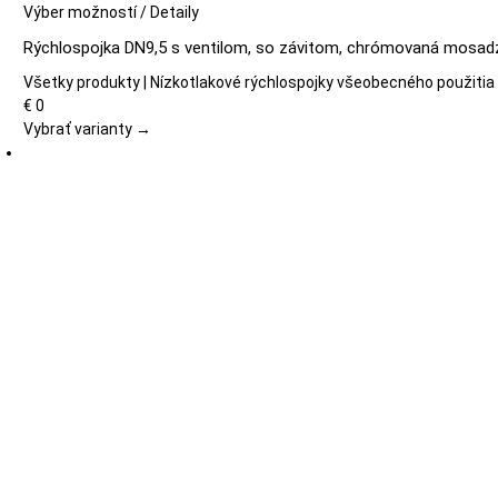
Tento
Výber možností
/
Detaily
produkt
Rýchlospojka DN9,5 s ventilom, so závitom, chrómovaná mosadz
má
viacero
Všetky produkty | Nízkotlakové rýchlospojky všeobecného použitia
variantov.
€
0
Možnosti
Vybrať varianty →
si
môžete
vybrať
na
stránke
produktu.