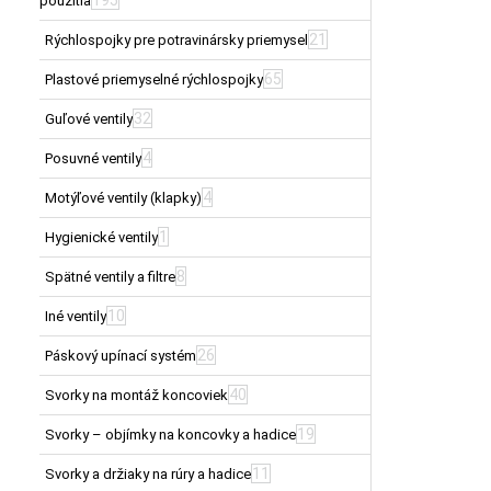
použitia
21
Rýchlospojky pre potravinársky priemysel
65
Plastové priemyselné rýchlospojky
32
Guľové ventily
4
Posuvné ventily
4
Motýľové ventily (klapky)
1
Hygienické ventily
8
Spätné ventily a filtre
10
Iné ventily
26
Páskový upínací systém
40
Svorky na montáž koncoviek
19
Svorky – objímky na koncovky a hadice
11
Svorky a držiaky na rúry a hadice