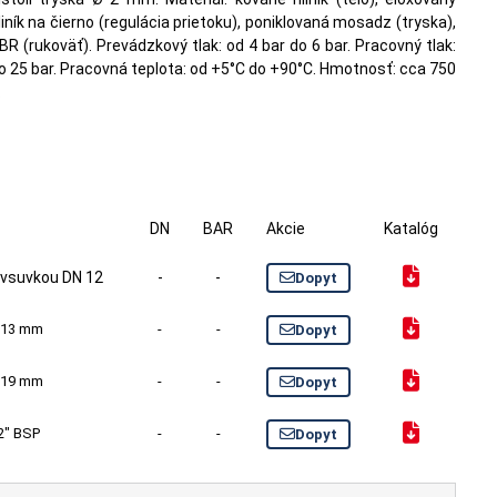
liník na čierno (regulácia prietoku), poniklovaná mosadz (tryska),
BR (rukoväť). Prevádzkový tlak: od 4 bar do 6 bar. Pracovný tlak:
o 25 bar. Pracovná teplota: od +5°C do +90°C. Hmotnosť: cca 750
.
DN
BAR
Akcie
Katalóg
 vsuvkou DN 12
-
-
Dopyt
u 13 mm
-
-
Dopyt
u 19 mm
-
-
Dopyt
2" BSP
-
-
Dopyt