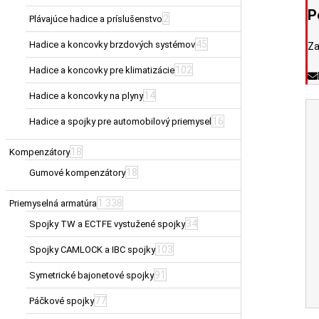
P
2
Plávajúce hadice a príslušenstvo
45
Hadice a koncovky brzdových systémov
Za
102
Hadice a koncovky pre klimatizácie
14
Hadice a koncovky na plyny
16
Hadice a spojky pre automobilový priemysel
18
Kompenzátory
18
Gumové kompenzátory
1 338
Priemyselná armatúra
34
Spojky TW a ECTFE vystužené spojky
103
Spojky CAMLOCK a IBC spojky
91
Symetrické bajonetové spojky
77
Páčkové spojky