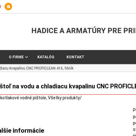
HADICE A ARMATÚRY PRE PR
O FIRME
KATALÓG
KONTAKT
adiacu kvapalinu CNC PROFICLEAN 416, hliník
ištoľ na vodu a chladiacu kvapalinu CNC PROFICLE
zkotlakové vodné pištole
,
Všetky produkty
/
P
p
p
s
alšie informácie
p