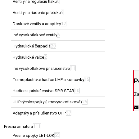
6
Ventily na reguláciu tlaku
9
Ventily na riadenie prietoku
12
Doskové ventily a adaptéry
6
Iné vysokotlakové ventily
20
Hydraulické čerpadlá
2
Hydraulické valce
11
Iné vysokotlakové príslušenstvo
15
P
Termoplastické hadice UHP a koncovky
10
Hadice a príslušenstvo SPIR STAR
Za
25
UHP rýchlospojky (ultravysokotlakové)
37
Adaptéry a príslušenstvo UHP
111
Presná armatúra
55
Presné spojky LET-LOK