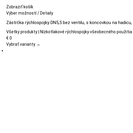
Zobraziť košík
Tento
Výber možností
/
Detaily
produkt
Zástrčka rýchlospojky DN5,5 bez ventilu, s koncovkou na hadicu,
má
viacero
Všetky produkty | Nízkotlakové rýchlospojky všeobecného použitia
variantov.
€
0
Možnosti
Vybrať varianty →
si
môžete
vybrať
na
stránke
produktu.