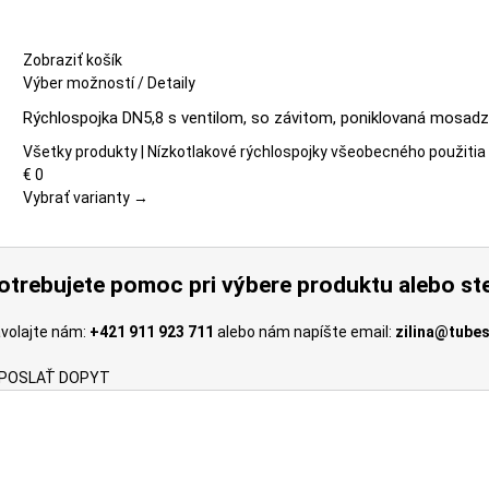
Zobraziť košík
Tento
Výber možností
/
Detaily
produkt
Rýchlospojka DN5,8 s ventilom, so závitom, poniklovaná mosadz
má
viacero
Všetky produkty | Nízkotlakové rýchlospojky všeobecného použitia
variantov.
€
0
Možnosti
Vybrať varianty →
si
môžete
vybrať
otrebujete pomoc pri výbere produktu alebo ste
na
stránke
volajte nám:
+421 911 923 711
alebo nám napíšte email:
zilina@tubes
produktu.
POSLAŤ DOPYT