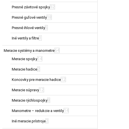
32
Presné závitové spojky
18
Presné guľové ventily
5
Presné ihlové ventily
1
Iné ventily a filtre
64
Meracie systémy a manometre
14
Meracie spojky
2
Meracie hadice
12
Koncovky pre meracie hadice
12
Meracie súpravy
8
Meracie rýchlospojky
14
Manometre – redukcie a ventily
2
Iné meracie prístroje