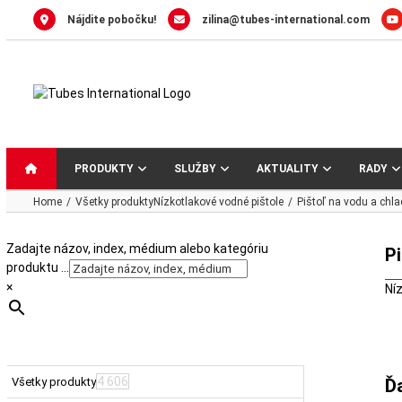
Skip
Nájdite pobočku!
zilina@tubes-international.com
to
content
PRODUKTY
SLUŽBY
AKTUALITY
RADY
Home
Všetky produkty
Nízkotlakové vodné pištole
Pištoľ na vodu a chl
Zadajte názov, index, médium alebo kategóriu
P
produktu …
×
Ní
4 606
Všetky produkty
Ď