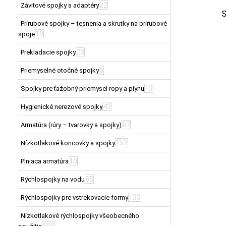
22
Závitové spojky a adaptéry
S
Prírubové spojky – tesnenia a skrutky na prírubové
19
spoje
23
Prekladacie spojky
6
Priemyselné otočné spojky
13
Spojky pre ťažobný priemysel ropy a plynu
43
Hygienické nerezové spojky
87
Armatúra (rúry – tvarovky a spojky)
152
Nízkotlakové koncovky a spojky
10
Plniaca armatúra
85
Rýchlospojky na vodu
133
Rýchlospojky pre vstrekovacie formy
Nízkotlakové rýchlospojky všeobecného
195