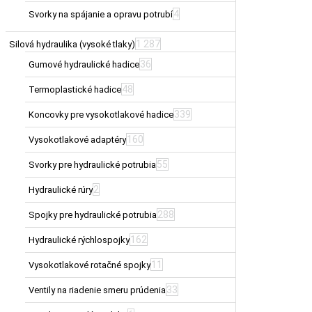
4
Svorky na spájanie a opravu potrubí
1 287
Silová hydraulika (vysoké tlaky)
36
Gumové hydraulické hadice
48
Termoplastické hadice
339
Koncovky pre vysokotlakové hadice
160
Vysokotlakové adaptéry
55
Svorky pre hydraulické potrubia
2
Hydraulické rúry
288
Spojky pre hydraulické potrubia
162
Hydraulické rýchlospojky
11
Vysokotlakové rotačné spojky
33
Ventily na riadenie smeru prúdenia