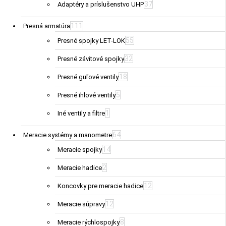
37
Adaptéry a príslušenstvo UHP
111
Presná armatúra
55
Presné spojky LET-LOK
32
Presné závitové spojky
18
Presné guľové ventily
5
Presné ihlové ventily
1
Iné ventily a filtre
64
Meracie systémy a manometre
14
Meracie spojky
2
Meracie hadice
12
Koncovky pre meracie hadice
12
Meracie súpravy
8
Meracie rýchlospojky