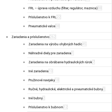
88
FRL – úprava vzduchu (filter, regulátor, maznica)
22
Príslušenstvo k FRL
38
Pneumatické valce
262
Zariadenia a príslušenstvo
45
Zariadenia na výrobu ohybných hadíc
1
Náhradné diely pre zariadenia
7
Zariadenia na obrábanie hydraulických rúrok
10
Iné zariadenia
18
Pružinové navijaky
2
Ručné, hydraulické, elektrické a pneumatické bubny
2
Iné bubny
12
Príslušenstvo k bubnom