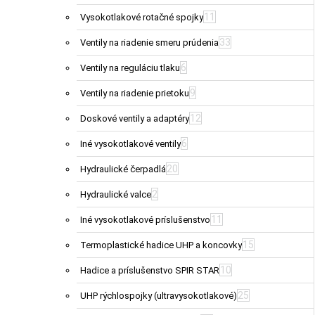
11
Vysokotlakové rotačné spojky
33
Ventily na riadenie smeru prúdenia
6
Ventily na reguláciu tlaku
9
Ventily na riadenie prietoku
12
Doskové ventily a adaptéry
6
Iné vysokotlakové ventily
20
Hydraulické čerpadlá
2
Hydraulické valce
11
Iné vysokotlakové príslušenstvo
15
Termoplastické hadice UHP a koncovky
10
Hadice a príslušenstvo SPIR STAR
25
UHP rýchlospojky (ultravysokotlakové)