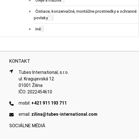
7
Oleje a mazivá
Čistiace, konzervačné, montážne prostriedky a ochranné
12
povlaky
6
Iné
KONTAKT
Tubes International, s.r.o.
ul. Kragujevská 12
01001 Žilina
IČO: 2022454610
mobil:
+421 911 193 711
email:
zilina@tubes-international.com
SOCIÁLNE MÉDIÁ