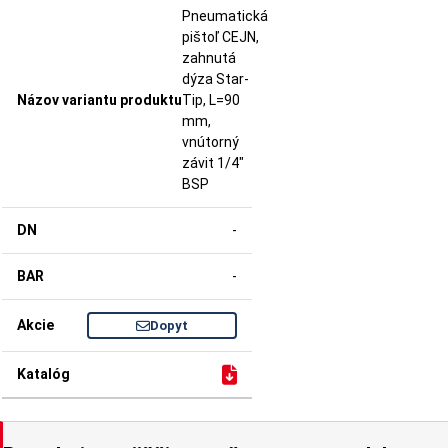
Pneumatická
pištoľ CEJN,
zahnutá
dýza Star-
Tip, L=90
mm,
vnútorný
závit 1/4"
BSP
-
-
Dopyt