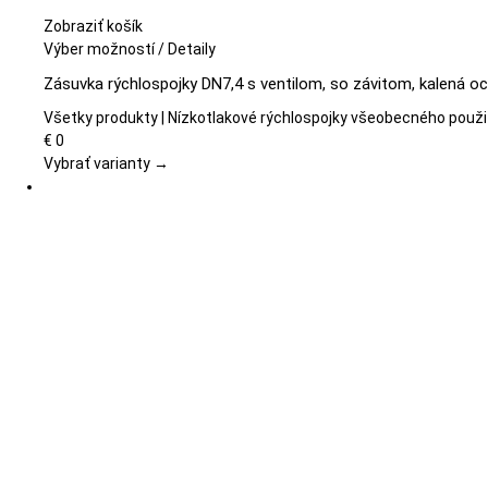
Zobraziť košík
Tento
Výber možností
/
Detaily
produkt
Zásuvka rýchlospojky DN7,4 s ventilom, so závitom, kalená oc
má
viacero
Všetky produkty | Nízkotlakové rýchlospojky všeobecného použi
variantov.
€
0
Možnosti
Vybrať varianty →
si
môžete
vybrať
na
stránke
produktu.