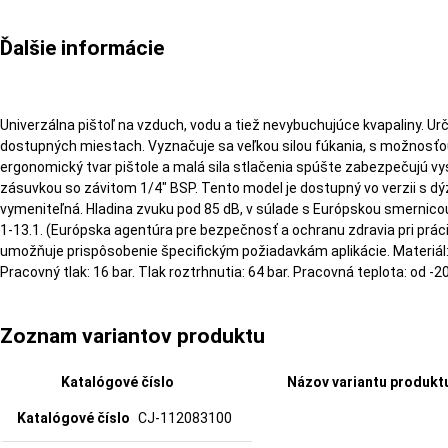
Ďalšie informácie
Univerzálna pištoľ na vzduch, vodu a tiež nevybuchujúce kvapaliny. Ur
dostupných miestach. Vyznačuje sa veľkou silou fúkania, s možnosťou 
ergonomický tvar pištole a malá sila stlačenia spúšte zabezpečujú v
zásuvkou so závitom 1/4″ BSP. Tento model je dostupný vo verzii s dý
vymeniteľná. Hladina zvuku pod 85 dB, v súlade s Európskou smernico
1-13.1. (Európska agentúra pre bezpečnosť a ochranu zdravia pri práci
umožňuje prispôsobenie špecifickým požiadavkám aplikácie. Materiál:
Pracovný tlak: 16 bar. Tlak roztrhnutia: 64 bar. Pracovná teplota: od -2
Zoznam variantov produktu
Katalógové číslo
Názov variantu produkt
CJ-112083100