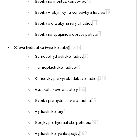
40
Svorky na montáž koncoviek
19
Svorky – objímky na koncovky a hadice
11
Svorky a držiaky na rúry a hadice
4
Svorky na spájanie a opravu potrubí
1 287
Silová hydraulika (vysoké tlaky)
36
Gumové hydraulické hadice
48
Termoplastické hadice
339
Koncovky pre vysokotlakové hadice
160
Vysokotlakové adaptéry
55
Svorky pre hydraulické potrubia
2
Hydraulické rúry
288
Spojky pre hydraulické potrubia
162
Hydraulické rýchlospojky