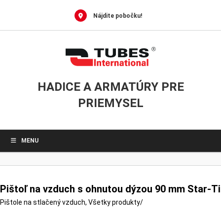
0
Skip
to
Nájdite pobočku!
content
HADICE A ARMATÚRY PRE
PRIEMYSEL
MENU
Pištoľ na vzduch s ohnutou dýzou 90 mm Star-Tip
Pištole na stlačený vzduch
,
Všetky produkty
/