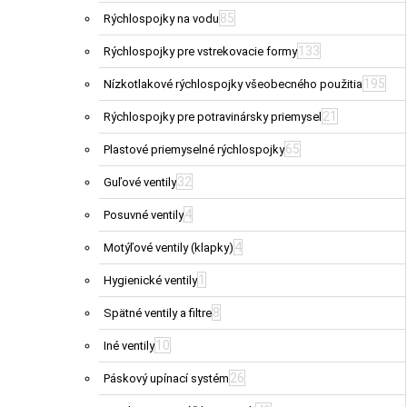
85
Rýchlospojky na vodu
133
Rýchlospojky pre vstrekovacie formy
195
Nízkotlakové rýchlospojky všeobecného použitia
21
Rýchlospojky pre potravinársky priemysel
65
Plastové priemyselné rýchlospojky
32
Guľové ventily
4
Posuvné ventily
4
Motýľové ventily (klapky)
1
Hygienické ventily
8
Spätné ventily a filtre
10
Iné ventily
26
Páskový upínací systém