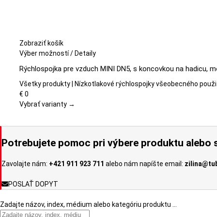
Zobraziť košík
Tento
Výber možností
/
Detaily
produkt
Rýchlospojka pre vzduch MINI DN5, s koncovkou na hadicu, m
má
viacero
Všetky produkty | Nízkotlakové rýchlospojky všeobecného použi
variantov.
€
0
Možnosti
Vybrať varianty →
si
môžete
vybrať
Potrebujete pomoc pri výbere produktu alebo s
na
stránke
Zavolajte nám:
+421 911 923 711
alebo nám napíšte email:
zilina@tu
produktu.
POSLAŤ DOPYT
Zadajte názov, index, médium alebo kategóriu produktu …