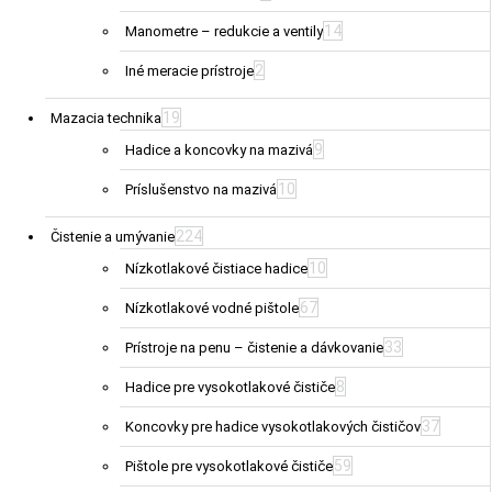
14
Manometre – redukcie a ventily
2
Iné meracie prístroje
19
Mazacia technika
9
Hadice a koncovky na mazivá
10
Príslušenstvo na mazivá
224
Čistenie a umývanie
10
Nízkotlakové čistiace hadice
67
Nízkotlakové vodné pištole
33
Prístroje na penu – čistenie a dávkovanie
8
Hadice pre vysokotlakové čističe
37
Koncovky pre hadice vysokotlakových čističov
59
Pištole pre vysokotlakové čističe