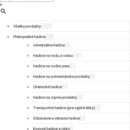
×
4 606
Všetky produkty
708
Priemyselné hadice
45
Univerzálne hadice
189
Hadice na vodu a vzduc
32
Hadice na vodnú paru
43
Hadice na potravinárske produkty
18
Chemické hadice
43
Hadice na ropné produkty
23
Transportné hadice (pre sypké látky)
69
Odsávacie a vetracie hadice
2
Kovové hadice a rúrky