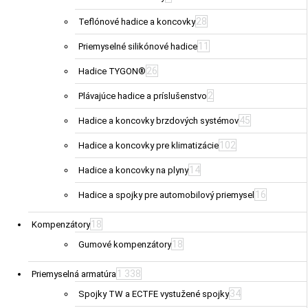
28
Teflónové hadice a koncovky
11
Priemyselné silikónové hadice
26
Hadice TYGON®
2
Plávajúce hadice a príslušenstvo
45
Hadice a koncovky brzdových systémov
102
Hadice a koncovky pre klimatizácie
14
Hadice a koncovky na plyny
16
Hadice a spojky pre automobilový priemysel
18
Kompenzátory
18
Gumové kompenzátory
1 338
Priemyselná armatúra
34
Spojky TW a ECTFE vystužené spojky