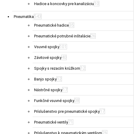
10
Hadice a koncovky pre kanalizáciu
543
Pneumatika
35
Pneumatické hadice
26
Pneumatické potrubné inštalácie
101
Vsuvné spojky
40
Závitové spojky
12
Spojky s rezacím krúžkom
12
Banjo spojky
17
Nástrčné spojky
38
Funkčné vsuvné spojky
17
Príslušenstvo pre pneumatické spojky
71
Pneumatické ventily
26
Príslušenstvo k pneumatickým ventilom