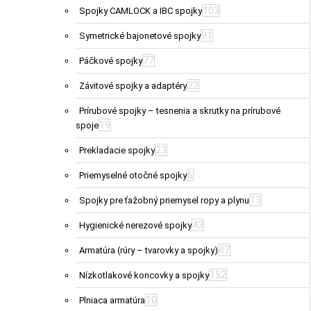
103
Spojky CAMLOCK a IBC spojky
91
Symetrické bajonetové spojky
77
Páčkové spojky
22
Závitové spojky a adaptéry
Prírubové spojky – tesnenia a skrutky na prírubové
19
spoje
23
Prekladacie spojky
6
Priemyselné otočné spojky
13
Spojky pre ťažobný priemysel ropy a plynu
43
Hygienické nerezové spojky
87
Armatúra (rúry – tvarovky a spojky)
152
Nízkotlakové koncovky a spojky
10
Plniaca armatúra