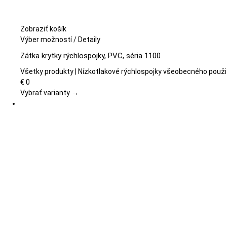
Zobraziť košík
Tento
Výber možností
/
Detaily
produkt
Zátka krytky rýchlospojky, PVC, séria 1100
má
viacero
Všetky produkty | Nízkotlakové rýchlospojky všeobecného použi
variantov.
€
0
Možnosti
Vybrať varianty →
si
môžete
vybrať
na
stránke
produktu.