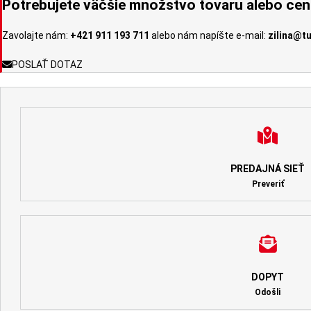
Potrebujete väčšie množstvo tovaru alebo ce
Zavolajte nám:
+421 911 193 711
alebo nám napíšte e-mail:
zilina@t
POSLAŤ DOTAZ
PREDAJNÁ SIEŤ
Preveriť
DOPYT
Odošli