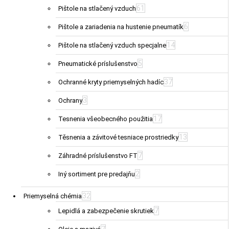
61
Pištole na stlačený vzduch
6
Pištole a zariadenia na hustenie pneumatík
14
Pištole na stlačený vzduch specjalne
5
Pneumatické príslušenstvo
37
Ochranné kryty priemyselných hadíc
3
Ochrany
17
Tesnenia všeobecného použitia
13
Těsnenia a závitové tesniace prostriedky
7
Záhradné príslušenstvo FT
2
Iný sortiment pre predajňu
32
Priemyselná chémia
7
Lepidlá a zabezpečenie skrutiek