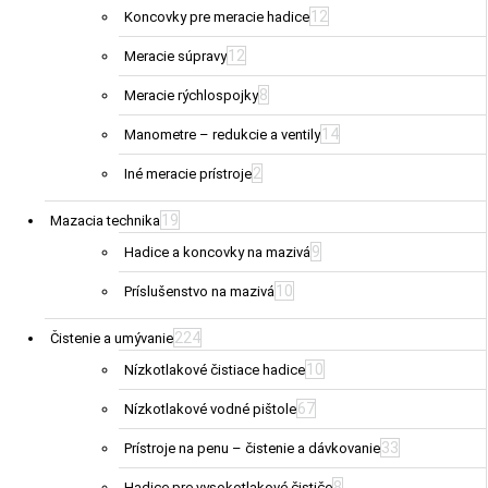
12
Koncovky pre meracie hadice
12
Meracie súpravy
8
Meracie rýchlospojky
14
Manometre – redukcie a ventily
2
Iné meracie prístroje
19
Mazacia technika
9
Hadice a koncovky na mazivá
10
Príslušenstvo na mazivá
224
Čistenie a umývanie
10
Nízkotlakové čistiace hadice
67
Nízkotlakové vodné pištole
33
Prístroje na penu – čistenie a dávkovanie
8
Hadice pre vysokotlakové čističe