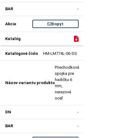
-
Dopyt
HM-LM774L-06-SS
Priechodková
spojka pre
hadičku 6
mm,
nerezová
oceľ
-
-