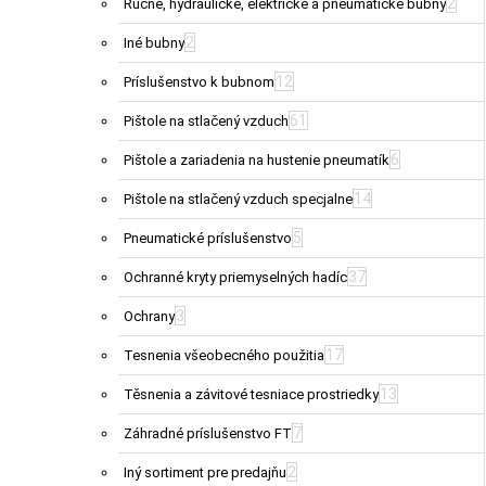
2
Ručné, hydraulické, elektrické a pneumatické bubny
2
Iné bubny
12
Príslušenstvo k bubnom
61
Pištole na stlačený vzduch
6
Pištole a zariadenia na hustenie pneumatík
14
Pištole na stlačený vzduch specjalne
5
Pneumatické príslušenstvo
37
Ochranné kryty priemyselných hadíc
3
Ochrany
17
Tesnenia všeobecného použitia
13
Těsnenia a závitové tesniace prostriedky
7
Záhradné príslušenstvo FT
2
Iný sortiment pre predajňu