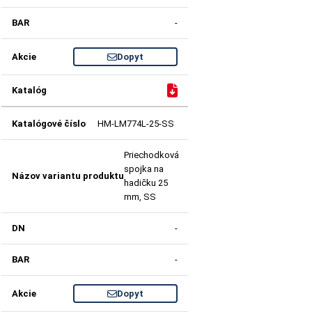
-
Dopyt
HM-LM774L-25-SS
Priechodková
spojka na
hadičku 25
mm, SS
-
-
Dopyt