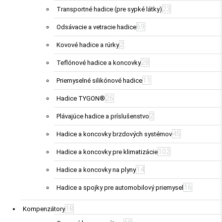
23
Transportné hadice (pre sypké látky)
69
Odsávacie a vetracie hadice
2
Kovové hadice a rúrky
28
Teflónové hadice a koncovky
11
Priemyselné silikónové hadice
26
Hadice TYGON®
2
Plávajúce hadice a príslušenstvo
45
Hadice a koncovky brzdových systémov
102
Hadice a koncovky pre klimatizácie
14
Hadice a koncovky na plyny
16
Hadice a spojky pre automobilový priemysel
18
Kompenzátory