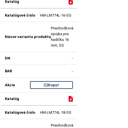
HM-LM774L-16-SS
Priechodková
spojka pre
hadičku 16
mm, SS
-
-
Dopyt
HM-LM774L-18-SS
Priechodková