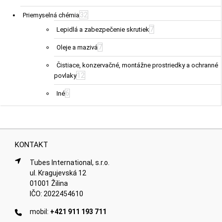
32
Priemyselná chémia
7
Lepidlá a zabezpečenie skrutiek
7
Oleje a mazivá
Čistiace, konzervačné, montážne prostriedky a ochranné
12
povlaky
6
Iné
KONTAKT
Tubes International, s.r.o.
ul. Kragujevská 12
01001 Žilina
IČO: 2022454610
mobil:
+421 911 193 711