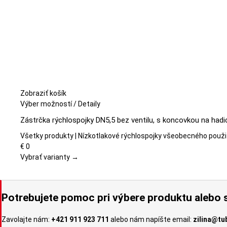
Zobraziť košík
Tento
Výber možností
/
Detaily
produkt
Zástrčka rýchlospojky DN5,5 bez ventilu, s koncovkou na hadi
má
viacero
Všetky produkty | Nízkotlakové rýchlospojky všeobecného použi
variantov.
€
0
Možnosti
Vybrať varianty →
si
môžete
vybrať
Potrebujete pomoc pri výbere produktu alebo s
na
stránke
Zavolajte nám:
+421 911 923 711
alebo nám napíšte email:
zilina@tu
produktu.