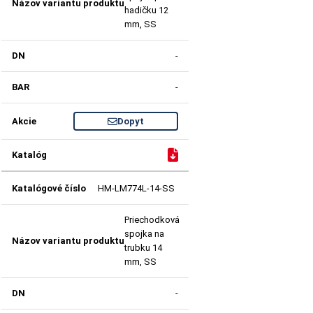
hadičku 12
mm, SS
-
-
Dopyt
HM-LM774L-14-SS
Priechodková
spojka na
trubku 14
mm, SS
-