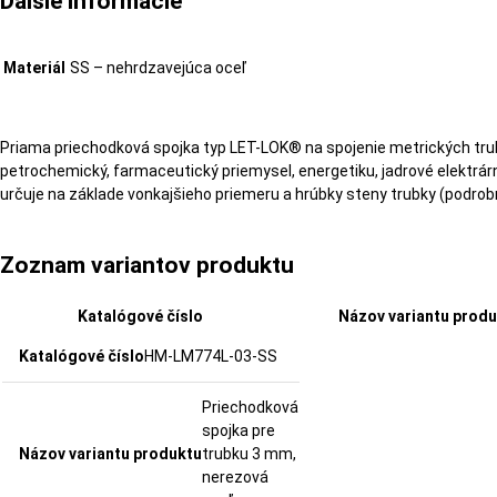
Ďalšie informácie
Materiál
SS – nehrdzavejúca oceľ
Priama priechodková spojka typ LET-LOK® na spojenie metrických tru
petrochemický, farmaceutický priemysel, energetiku, jadrové elektrárn
určuje na základe vonkajšieho priemeru a hrúbky steny trubky (podrobnos
Zoznam variantov produktu
Katalógové číslo
Názov variantu prod
HM-LM774L-03-SS
Priechodková
spojka pre
trubku 3 mm,
nerezová