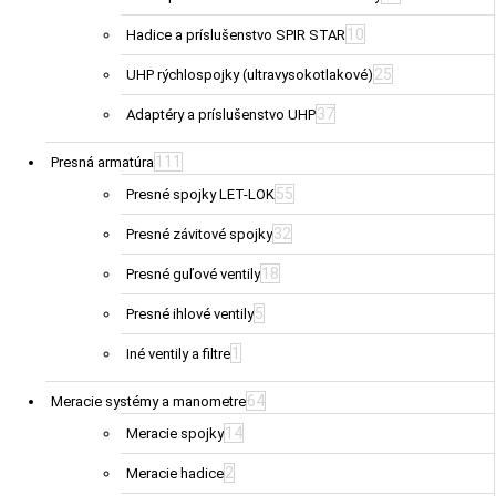
10
Hadice a príslušenstvo SPIR STAR
25
UHP rýchlospojky (ultravysokotlakové)
37
Adaptéry a príslušenstvo UHP
111
Presná armatúra
55
Presné spojky LET-LOK
32
Presné závitové spojky
18
Presné guľové ventily
5
Presné ihlové ventily
1
Iné ventily a filtre
64
Meracie systémy a manometre
14
Meracie spojky
2
Meracie hadice