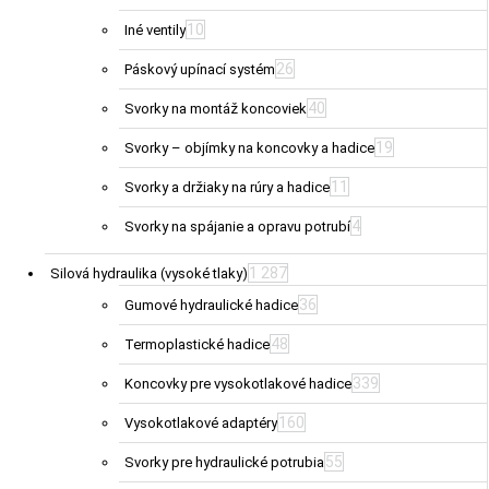
10
Iné ventily
26
Páskový upínací systém
40
Svorky na montáž koncoviek
19
Svorky – objímky na koncovky a hadice
11
Svorky a držiaky na rúry a hadice
4
Svorky na spájanie a opravu potrubí
1 287
Silová hydraulika (vysoké tlaky)
36
Gumové hydraulické hadice
48
Termoplastické hadice
339
Koncovky pre vysokotlakové hadice
160
Vysokotlakové adaptéry
55
Svorky pre hydraulické potrubia