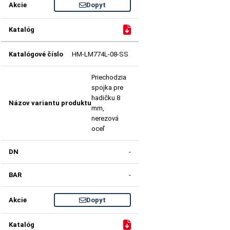
Dopyt
HM-LM774L-08-SS
Priechodzia
spojka pre
hadičku 8
mm,
nerezová
oceľ
-
-
Dopyt