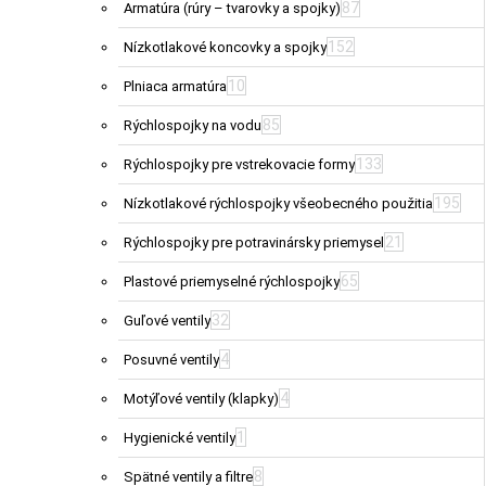
87
Armatúra (rúry – tvarovky a spojky)
152
Nízkotlakové koncovky a spojky
10
Plniaca armatúra
85
Rýchlospojky na vodu
133
Rýchlospojky pre vstrekovacie formy
195
Nízkotlakové rýchlospojky všeobecného použitia
21
Rýchlospojky pre potravinársky priemysel
65
Plastové priemyselné rýchlospojky
32
Guľové ventily
4
Posuvné ventily
4
Motýľové ventily (klapky)
1
Hygienické ventily
8
Spätné ventily a filtre