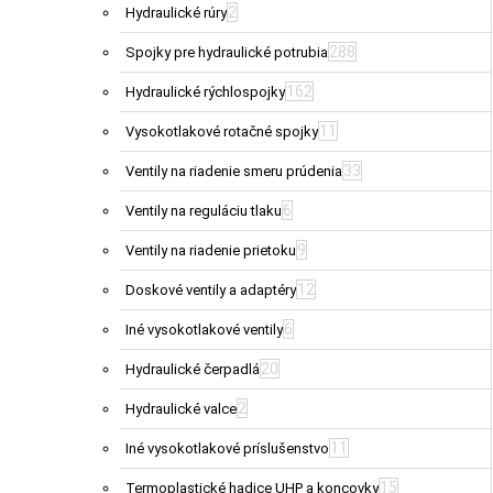
2
Hydraulické rúry
288
Spojky pre hydraulické potrubia
162
Hydraulické rýchlospojky
11
Vysokotlakové rotačné spojky
33
Ventily na riadenie smeru prúdenia
6
Ventily na reguláciu tlaku
9
Ventily na riadenie prietoku
12
Doskové ventily a adaptéry
6
Iné vysokotlakové ventily
20
Hydraulické čerpadlá
2
Hydraulické valce
11
Iné vysokotlakové príslušenstvo
15
Termoplastické hadice UHP a koncovky