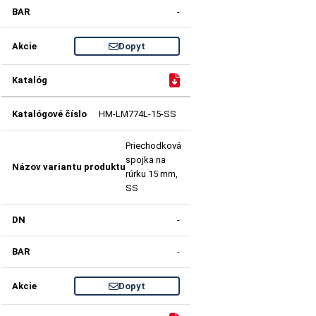
-
Dopyt
HM-LM774L-15-SS
Priechodková
spojka na
rúrku 15 mm,
SS
-
-
Dopyt