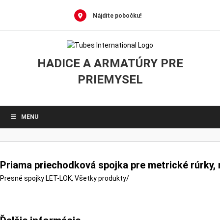
0
Skip
to
Nájdite pobočku!
content
HADICE A ARMATÚRY PRE
PRIEMYSEL
MENU
Priama priechodková spojka pre metrické rúrky,
Presné spojky LET-LOK
,
Všetky produkty
/