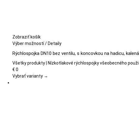
Zobraziť košík
Tento
Výber možností
/
Detaily
produkt
Rýchlospojka DN10 bez ventilu, s koncovkou na hadicu, kalená
má
viacero
Všetky produkty | Nízkotlakové rýchlospojky všeobecného použi
variantov.
€
0
Možnosti
Vybrať varianty →
si
môžete
vybrať
na
stránke
produktu.