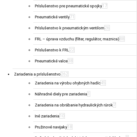
17
Príslušenstvo pre pneumatické spojky
71
Pneumatické ventily
26
Príslušenstvo k pneumatickým ventilom
88
FRL – úprava vzduchu (filter, regulátor, maznica)
22
Príslušenstvo k FRL
38
Pneumatické valce
262
Zariadenia a príslušenstvo
45
Zariadenia na výrobu ohybných hadíc
1
Náhradné diely pre zariadenia
7
Zariadenia na obrábanie hydraulických rúrok
10
Iné zariadenia
18
Pružinové navijaky