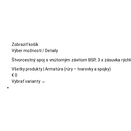
Zobraziť košík
Tento
Výber možností
/
Detaily
produkt
Štvorcestný spoj s vnútorným závitom BSP, 3 x zásuvka rých
má
viacero
Všetky produkty | Armatúra (rúry – tvarovky a spojky)
variantov.
€
0
Možnosti
Vybrať varianty →
si
môžete
vybrať
na
stránke
produktu.