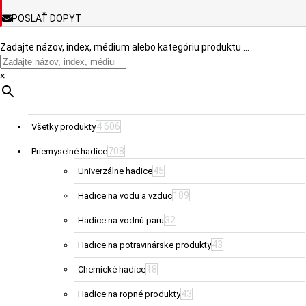
POSLAŤ DOPYT
Zadajte názov, index, médium alebo kategóriu produktu …
×
4 606
Všetky produkty
708
Priemyselné hadice
45
Univerzálne hadice
189
Hadice na vodu a vzduc
32
Hadice na vodnú paru
43
Hadice na potravinárske produkty
18
Chemické hadice
43
Hadice na ropné produkty