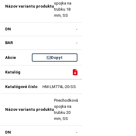
spojka na
trubku 18
mm, SS
-
-
Dopyt
HM-LM774L-20-SS
Priechodková
spojka na
trubku 20
mm, SS
-