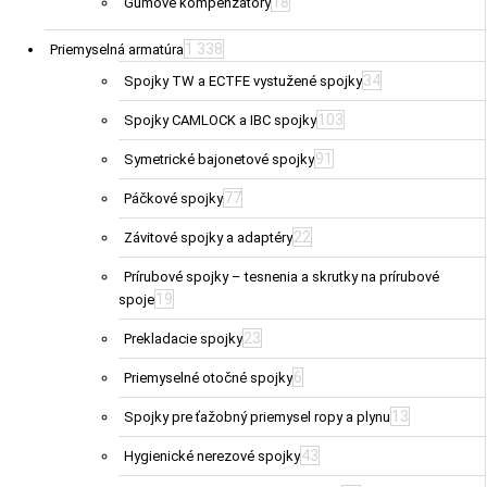
18
Gumové kompenzátory
1 338
Priemyselná armatúra
34
Spojky TW a ECTFE vystužené spojky
103
Spojky CAMLOCK a IBC spojky
91
Symetrické bajonetové spojky
77
Páčkové spojky
22
Závitové spojky a adaptéry
Prírubové spojky – tesnenia a skrutky na prírubové
19
spoje
23
Prekladacie spojky
6
Priemyselné otočné spojky
13
Spojky pre ťažobný priemysel ropy a plynu
43
Hygienické nerezové spojky