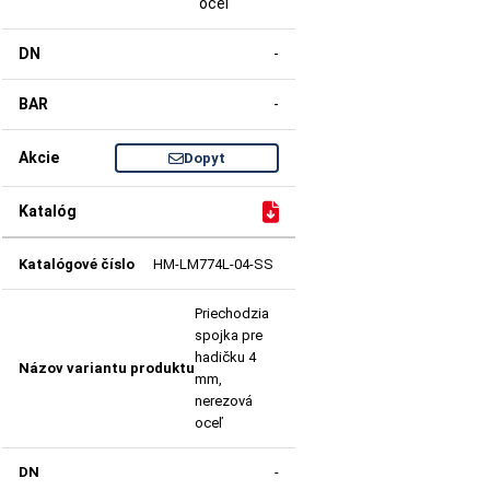
oceľ
-
-
Dopyt
HM-LM774L-04-SS
Priechodzia
spojka pre
hadičku 4
mm,
nerezová
oceľ
-