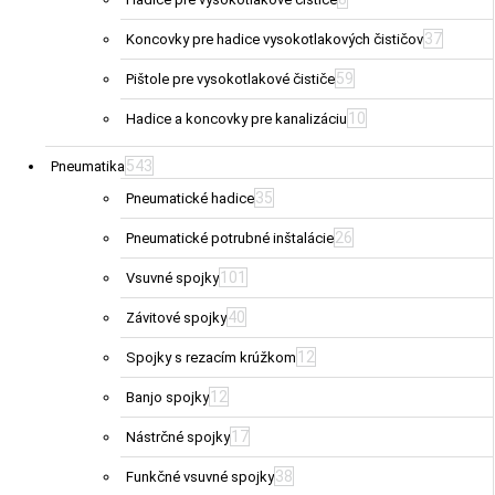
37
Koncovky pre hadice vysokotlakových čističov
59
Pištole pre vysokotlakové čističe
10
Hadice a koncovky pre kanalizáciu
543
Pneumatika
35
Pneumatické hadice
26
Pneumatické potrubné inštalácie
101
Vsuvné spojky
40
Závitové spojky
12
Spojky s rezacím krúžkom
12
Banjo spojky
17
Nástrčné spojky
38
Funkčné vsuvné spojky