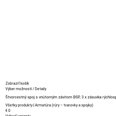
môžete
vybrať
na
stránke
produktu.
Zobraziť košík
Tento
Výber možností
/
Detaily
produkt
Štvorcestný spoj s vnútorným závitom BSP, 3 x zásuvka rýchlos
má
viacero
Všetky produkty | Armatúra (rúry – tvarovky a spojky)
variantov.
€
0
Možnosti