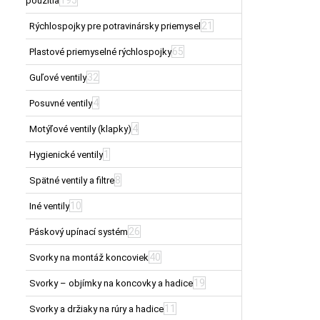
použitia
21
Rýchlospojky pre potravinársky priemysel
65
Plastové priemyselné rýchlospojky
32
Guľové ventily
4
Posuvné ventily
4
Motýľové ventily (klapky)
1
Hygienické ventily
8
Spätné ventily a filtre
10
Iné ventily
26
Páskový upínací systém
40
Svorky na montáž koncoviek
19
Svorky – objímky na koncovky a hadice
11
Svorky a držiaky na rúry a hadice