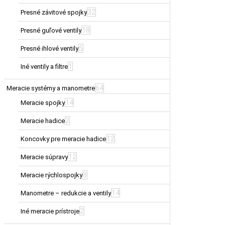
32
Presné závitové spojky
18
Presné guľové ventily
5
Presné ihlové ventily
1
Iné ventily a filtre
64
Meracie systémy a manometre
14
Meracie spojky
2
Meracie hadice
12
Koncovky pre meracie hadice
12
Meracie súpravy
8
Meracie rýchlospojky
14
Manometre – redukcie a ventily
2
Iné meracie prístroje