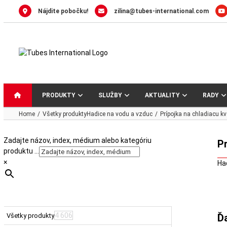
Skip
Nájdite pobočku!
zilina@tubes-international.com
to
content
PRODUKTY
SLUŽBY
AKTUALITY
RADY
Home
Všetky produkty
Hadice na vodu a vzduc
Prípojka na chladiacu 
Zadajte názov, index, médium alebo kategóriu
P
produktu …
×
Ha
4 606
Všetky produkty
Ď