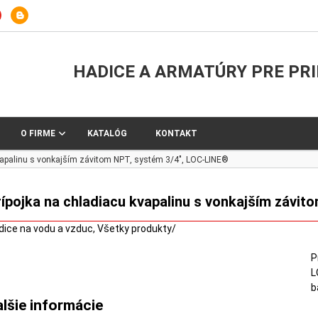
HADICE A ARMATÚRY PRE PR
O FIRME
KATALÓG
KONTAKT
kvapalinu s vonkajším závitom NPT, systém 3/4″, LOC-LINE®
rípojka na chladiacu kvapalinu s vonkajším závi
dice na vodu a vzduc
,
Všetky produkty
/
P
L
b
alšie informácie