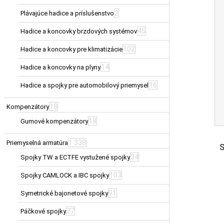
2
Plávajúce hadice a príslušenstvo
45
Hadice a koncovky brzdových systémov
102
Hadice a koncovky pre klimatizácie
14
Hadice a koncovky na plyny
16
Hadice a spojky pre automobilový priemysel
18
Kompenzátory
18
Gumové kompenzátory
1 338
Priemyselná armatúra
S
34
Spojky TW a ECTFE vystužené spojky
103
Spojky CAMLOCK a IBC spojky
91
Symetrické bajonetové spojky
77
Páčkové spojky