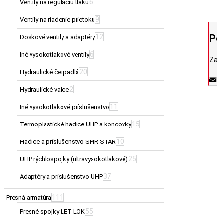
6
Ventily na reguláciu tlaku
9
Ventily na riadenie prietoku
P
12
Doskové ventily a adaptéry
6
Iné vysokotlakové ventily
Za
20
Hydraulické čerpadlá
2
Hydraulické valce
11
Iné vysokotlakové príslušenstvo
15
Termoplastické hadice UHP a koncovky
10
Hadice a príslušenstvo SPIR STAR
25
UHP rýchlospojky (ultravysokotlakové)
37
Adaptéry a príslušenstvo UHP
111
Presná armatúra
55
Presné spojky LET-LOK