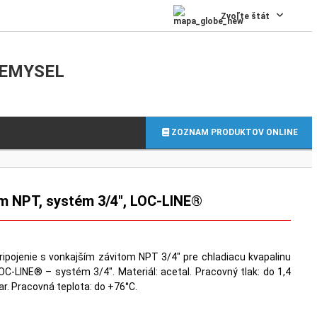
0
Zvoľte štát
IEMYSEL
ZOZNAM PRODUKTOV ONLINE
tom NPT, systém 3/4″, LOC-LINE®
ripojenie s vonkajším závitom NPT 3/4″ pre chladiacu kvapalinu
OC-LINE® – systém 3/4″. Materiál: acetal. Pracovný tlak: do 1,4
ar. Pracovná teplota: do +76°C.