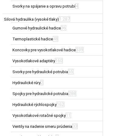
4
Svorky na spájanie a opravu potrubí
1 287
Silová hydraulika (vysoké tlaky)
36
Gumové hydraulické hadice
48
Termoplastické hadice
339
Koncovky pre vysokotlakové hadice
160
Vysokotlakové adaptéry
55
Svorky pre hydraulické potrubia
2
Hydraulické rúry
288
Spojky pre hydraulické potrubia
162
Hydraulické rýchlospojky
11
Vysokotlakové rotačné spojky
33
Ventily na riadenie smeru prúdenia