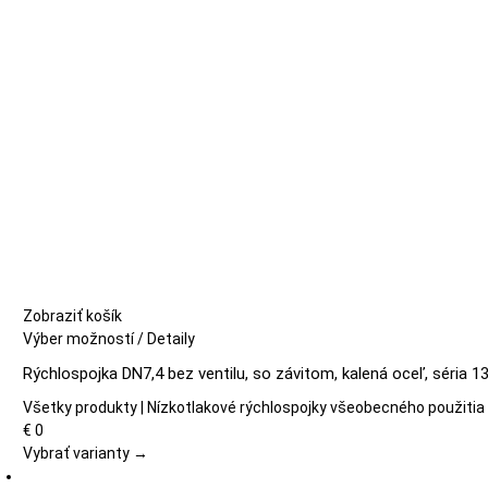
na
stránke
produktu.
Zobraziť košík
Tento
Výber možností
/
Detaily
produkt
Rýchlospojka DN7,4 bez ventilu, so závitom, kalená oceľ, séria 1
má
viacero
Všetky produkty | Nízkotlakové rýchlospojky všeobecného použitia
variantov.
€
0
Možnosti
Vybrať varianty →
si