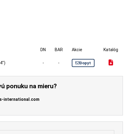
DN
BAR
Akcie
Katalóg
4")
-
-
Dopyt
vú ponuku na mieru?
s-international.com