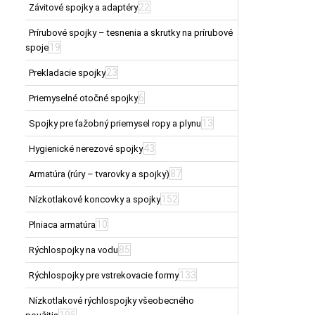
22
Závitové spojky a adaptéry
Prírubové spojky – tesnenia a skrutky na prírubové
19
spoje
23
Prekladacie spojky
6
Priemyselné otočné spojky
13
Spojky pre ťažobný priemysel ropy a plynu
43
Hygienické nerezové spojky
87
Armatúra (rúry – tvarovky a spojky)
152
Nízkotlakové koncovky a spojky
10
Plniaca armatúra
85
Rýchlospojky na vodu
133
Rýchlospojky pre vstrekovacie formy
Nízkotlakové rýchlospojky všeobecného
195