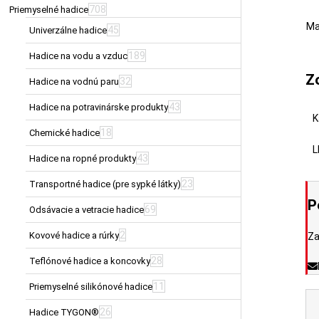
708
Priemyselné hadice
Ma
45
Univerzálne hadice
189
Hadice na vodu a vzduc
Z
32
Hadice na vodnú paru
43
Hadice na potravinárske produkty
K
18
Chemické hadice
L
43
Hadice na ropné produkty
23
Transportné hadice (pre sypké látky)
P
69
Odsávacie a vetracie hadice
2
Kovové hadice a rúrky
Za
28
Teflónové hadice a koncovky
11
Priemyselné silikónové hadice
26
Hadice TYGON®