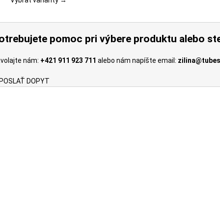
Vybrať varianty →
si
môžete
vybrať
otrebujete pomoc pri výbere produktu alebo ste
na
stránke
volajte nám:
+421 911 923 711
alebo nám napíšte email:
zilina@tubes
produktu.
POSLAŤ DOPYT