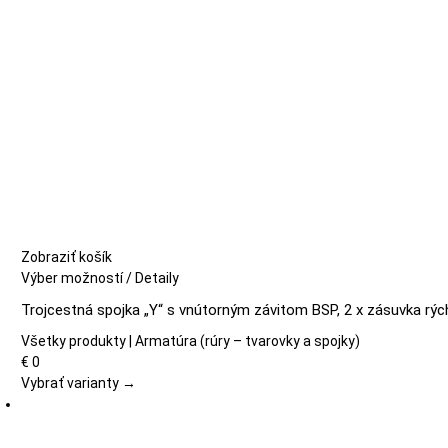
Zobraziť košík
Tento
Výber možností
/
Detaily
produkt
Trojcestná spojka „Y“ s vnútorným závitom BSP, 2 x zásuvka rý
má
viacero
Všetky produkty | Armatúra (rúry – tvarovky a spojky)
variantov.
€
0
Možnosti
Vybrať varianty →
si
môžete
vybrať