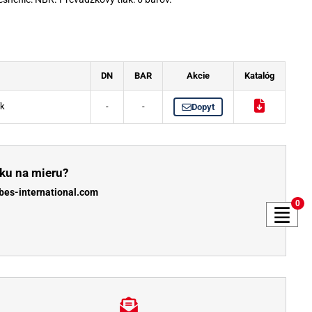
DN
BAR
Akcie
Katalóg
ík
-
-
Dopyt
ku na mieru?
bes-international.com
0