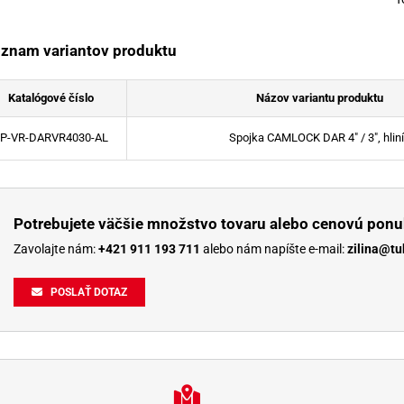
znam variantov produktu
Katalógové číslo
Názov variantu produktu
P-VR-DARVR4030-AL
Spojka CAMLOCK DAR 4" / 3", hlin
Potrebujete väčšie množstvo tovaru alebo cenovú ponu
Zavolajte nám:
+421 911 193 711
alebo nám napíšte e-mail:
zilina@tu
POSLAŤ DOTAZ