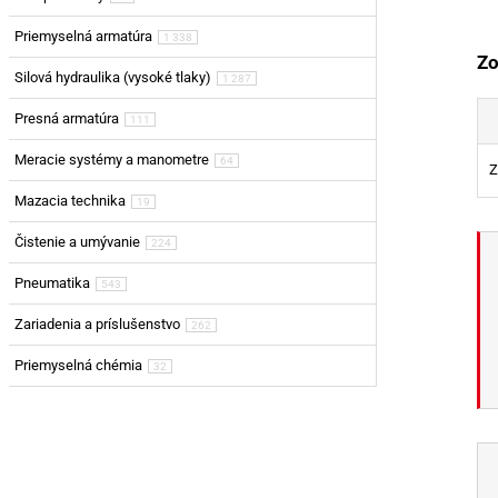
Priemyselná armatúra
1 338
Zo
Silová hydraulika (vysoké tlaky)
1 287
Presná armatúra
111
Meracie systémy a manometre
64
Z
Mazacia technika
19
Čistenie a umývanie
224
Pneumatika
543
Zariadenia a príslušenstvo
262
Priemyselná chémia
32