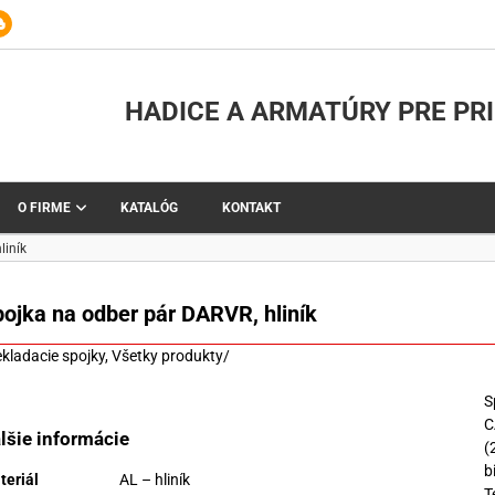
HADICE A ARMATÚRY PRE PR
O FIRME
KATALÓG
KONTAKT
liník
pojka na odber pár DARVR, hliník
ekladacie spojky
,
Všetky produkty
/
S
C
lšie informácie
(
b
teriál
AL – hliník
T