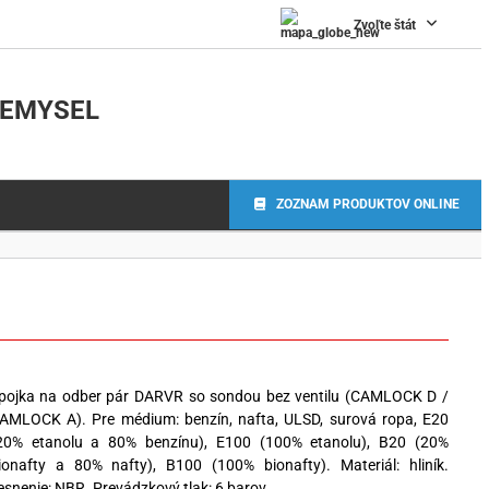
Zvoľte štát
IEMYSEL
ZOZNAM PRODUKTOV ONLINE
pojka na odber pár DARVR so sondou bez ventilu (CAMLOCK D /
AMLOCK A). Pre médium: benzín, nafta, ULSD, surová ropa, E20
20% etanolu a 80% benzínu), E100 (100% etanolu), B20 (20%
ionafty a 80% nafty), B100 (100% bionafty). Materiál: hliník.
esnenie: NBR. Prevádzkový tlak: 6 barov.