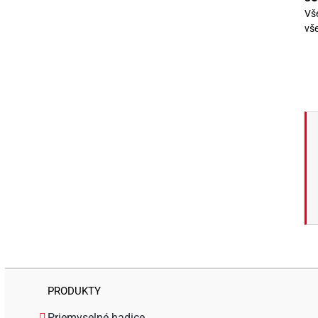
Vš
vš
PRODUKTY
Priemyselné hadice