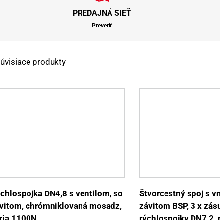
PREDAJNÁ SIEŤ
Preveriť
úvisiace produkty
Tento
Výber možností
Detaily
Výber možností
produkt
má
viacero
variantov.
Možnosti
si
môžete
vybrať
chlospojka DN4,8 s ventilom, so
Štvorcestný spoj s 
na
vitom, chrómniklovaná mosadz,
závitom BSP, 3 x zás
stránke
produktu.
ria 1100N
rýchlospojky DN7,2, 