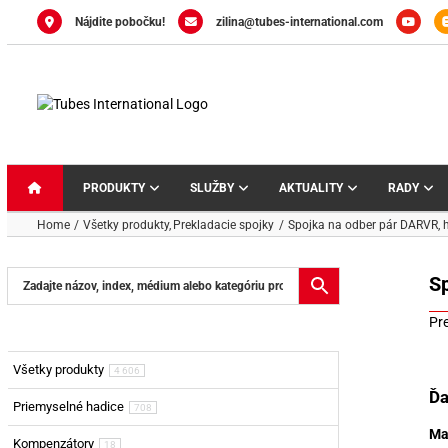
Skip
Nájdite pobočku!
zilina@tubes-international.com
to
content
PRODUKTY
SLUŽBY
AKTUALITY
RADY
Home
Všetky produkty
Prekladacie spojky
Spojka na odber pár DARVR, h
S
Pr
Všetky produkty
4 606
Ďa
Priemyselné hadice
708
Ma
Kompenzátory
18