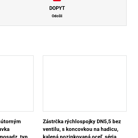
DOPYT
Odošli
Tento
Detaily
produkt
má
viacero
variantov.
Možnosti
si
môžete
vybrať
vnútorným
Zástrčka rýchlospojky DN5,5 bez
na
uvka
ventilu, s koncovkou na hadicu,
stránke
produktu.
mosadz, typ
kalená pozinkovaná oceľ, séria