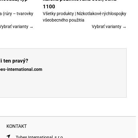
1100
a (rúry – tvarovky
Všetky produkty | Nízkotlakové rýchlospojky
všeobecného použitia
Vybrať varianty →
Vybrať varianty →
i ten pravý?
bes-international.com
KONTAKT
Tubes International, s.r.o.