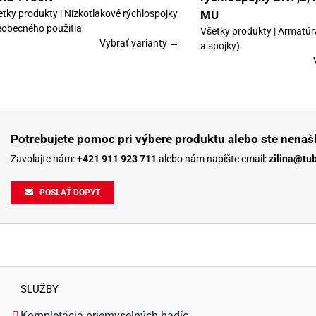
etky produkty | Nízkotlakové rýchlospojky
MU
eobecného použitia
Všetky produkty | Armatúr
Vybrať varianty →
a spojky)
Potrebujete pomoc pri výbere produktu alebo ste nenašl
Zavolajte nám:
+421 911 923 711
alebo nám napíšte email:
zilina@tu
POSLAŤ DOPYT
SLUŽBY
Kompletácia priemyselných hadíc