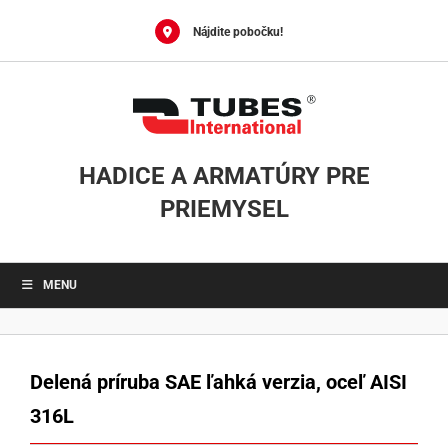
Skip
to
Nájdite pobočku!
content
HADICE A ARMATÚRY PRE
PRIEMYSEL
MENU
Delená príruba SAE ľahká verzia, oceľ AISI
316L