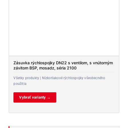
Zásuvka rýchlospojky DN22 s ventilom, s vnútorným
závitom BSP, mosadz, séria 2100
Všetky produkty | Nízkotlakové rýchlospojky všeobecného
použitia
Vybrať varianty →