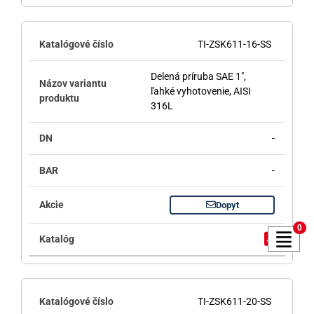
TI-ZSK611-16-SS
Delená príruba SAE 1",
ľahké vyhotovenie, AISI
316L
-
-
Dopyt
0
TI-ZSK611-20-SS