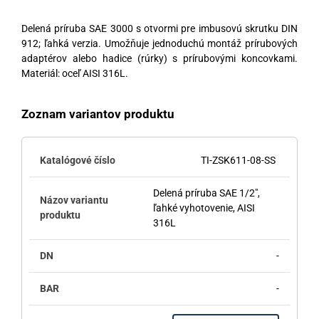
Delená príruba SAE 3000 s otvormi pre imbusovú skrutku DIN
912; ľahká verzia. Umožňuje jednoduchú montáž prírubových
adaptérov alebo hadice (rúrky) s prírubovými koncovkami.
Materiál: oceľ AISI 316L.
Zoznam variantov produktu
TI-ZSK611-08-SS
Delená príruba SAE 1/2",
ľahké vyhotovenie, AISI
316L
-
-