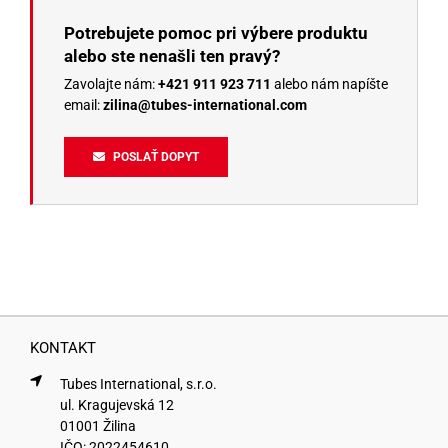
Potrebujete pomoc pri výbere produktu
alebo ste nenašli ten pravý?
Zavolajte nám:
+421 911 923 711
alebo nám napíšte
email:
zilina@tubes-international.com
POSLAŤ DOPYT
KONTAKT
Tubes International, s.r.o.
ul. Kragujevská 12
01001 Žilina
IČO: 2022454610