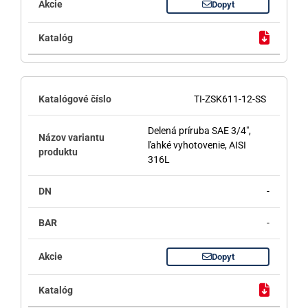
Dopyt
TI-ZSK611-12-SS
Delená príruba SAE 3/4",
ľahké vyhotovenie, AISI
316L
-
-
Dopyt