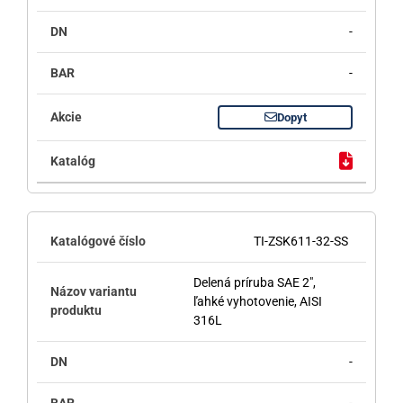
-
-
Dopyt
TI-ZSK611-32-SS
Delená príruba SAE 2",
ľahké vyhotovenie, AISI
316L
-
-