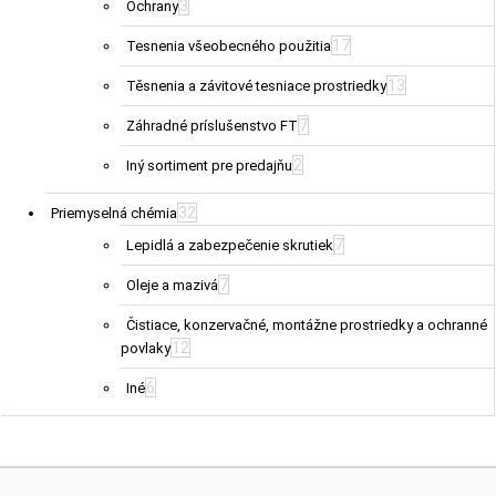
3
Ochrany
17
Tesnenia všeobecného použitia
13
Těsnenia a závitové tesniace prostriedky
7
Záhradné príslušenstvo FT
2
Iný sortiment pre predajňu
32
Priemyselná chémia
7
Lepidlá a zabezpečenie skrutiek
7
Oleje a mazivá
Čistiace, konzervačné, montážne prostriedky a ochranné
12
povlaky
6
Iné