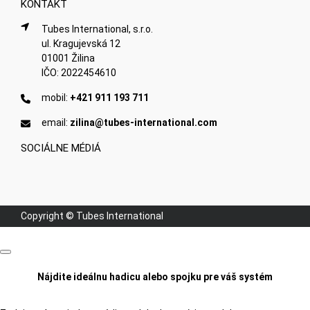
KONTAKT
Tubes International, s.r.o.
ul. Kragujevská 12
01001 Žilina
IČO: 2022454610
mobil:
+421 911 193 711
email:
zilina@tubes-international.com
SOCIÁLNE MÉDIÁ
Copyright © Tubes International
Nájdite ideálnu hadicu alebo spojku pre váš systém