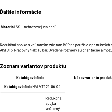
Ďalšie informácie
Materiál
SS – nehrdzavejúca oceľ
Redukčná spojka s vnútorným závitom BSP na použitie v potrubných spo
AISI 316. Pracovný tlak: 10 bar. Uvedené rozmery sú orientačné a môžu 
Zoznam variantov produktu
Katalógové číslo
Názov variantu produk
NM-VT121-06-04
Redukčná
spojka
vnútorný