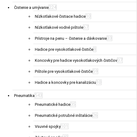
224
Čistenie a umývanie
10
Nízkotlakové čistiace hadice
67
Nízkotlakové vodné pištole
33
Prístroje na penu – čistenie a dávkovanie
8
Hadice pre vysokotlakové čističe
37
Koncovky pre hadice vysokotlakových čističov
59
Pištole pre vysokotlakové čističe
10
Hadice a koncovky pre kanalizáciu
543
Pneumatika
35
Pneumatické hadice
26
Pneumatické potrubné inštalácie
101
Vsuvné spojky