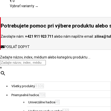
variantov.
€
0
Možnosti
Vybrať varianty →
si
môžete
vybrať
Potrebujete pomoc pri výbere produktu alebo s
na
stránke
Zavolajte nám:
+421 911 923 711
alebo nám napíšte email:
zilina@tu
produktu.
POSLAŤ DOPYT
Zadajte názov, index, médium alebo kategóriu produktu …
×
4 606
Všetky produkty
708
Priemyselné hadice
45
Univerzálne hadice