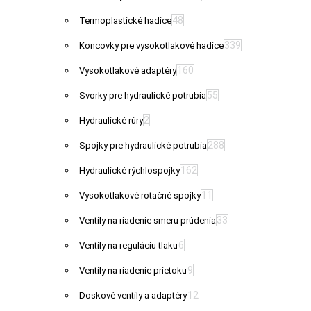
48
Termoplastické hadice
339
Koncovky pre vysokotlakové hadice
160
Vysokotlakové adaptéry
55
Svorky pre hydraulické potrubia
2
Hydraulické rúry
288
Spojky pre hydraulické potrubia
162
Hydraulické rýchlospojky
11
Vysokotlakové rotačné spojky
33
Ventily na riadenie smeru prúdenia
6
Ventily na reguláciu tlaku
9
Ventily na riadenie prietoku
12
Doskové ventily a adaptéry