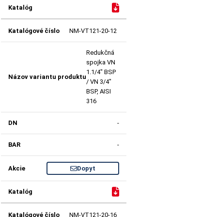
NM-VT121-20-12
Redukčná
spojka VN
1.1/4" BSP
/ VN 3/4"
BSP, AISI
316
-
-
Dopyt
NM-VT121-20-16