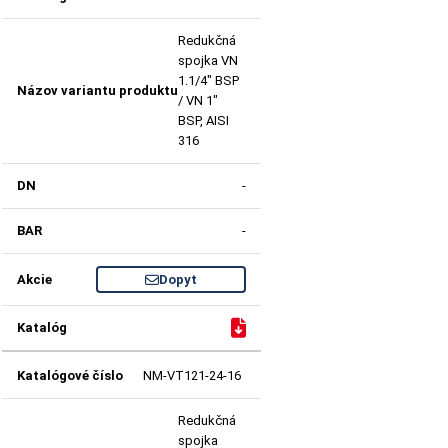
Redukčná
spojka VN
1.1/4" BSP
/ VN 1"
BSP, AISI
316
-
-
Dopyt
NM-VT121-24-16
Redukčná
spojka