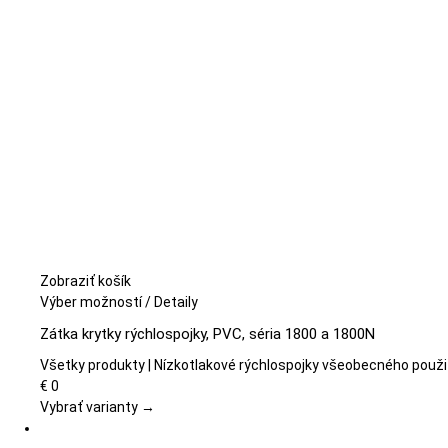
Zobraziť košík
Tento
Výber možností
/
Detaily
produkt
Zátka krytky rýchlospojky, PVC, séria 1800 a 1800N
má
viacero
Všetky produkty | Nízkotlakové rýchlospojky všeobecného použi
variantov.
€
0
Možnosti
Vybrať varianty →
si