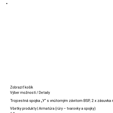
si
môžete
vybrať
na
stránke
produktu.
Zobraziť košík
Tento
Výber možností
/
Detaily
produkt
Trojcestná spojka „Y“ s vnútorným závitom BSP, 2 x zásuvka 
má
viacero
Všetky produkty | Armatúra (rúry – tvarovky a spojky)