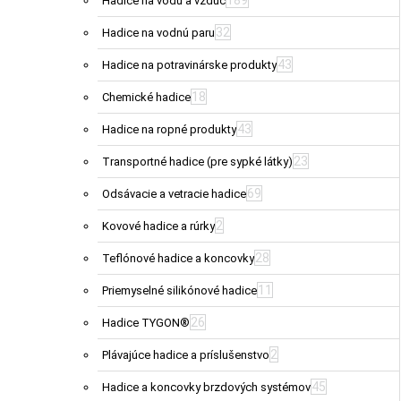
189
Hadice na vodu a vzduc
32
Hadice na vodnú paru
43
Hadice na potravinárske produkty
18
Chemické hadice
43
Hadice na ropné produkty
23
Transportné hadice (pre sypké látky)
69
Odsávacie a vetracie hadice
2
Kovové hadice a rúrky
28
Teflónové hadice a koncovky
11
Priemyselné silikónové hadice
26
Hadice TYGON®
2
Plávajúce hadice a príslušenstvo
45
Hadice a koncovky brzdových systémov