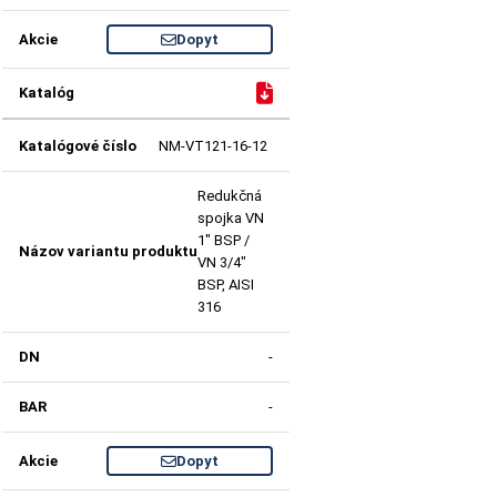
Dopyt
NM-VT121-16-12
Redukčná
spojka VN
1" BSP /
VN 3/4"
BSP, AISI
316
-
-
Dopyt