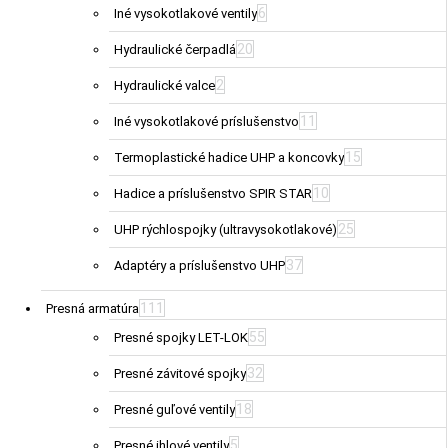
6
Iné vysokotlakové ventily
20
Hydraulické čerpadlá
2
Hydraulické valce
11
Iné vysokotlakové príslušenstvo
15
Termoplastické hadice UHP a koncovky
10
Hadice a príslušenstvo SPIR STAR
25
UHP rýchlospojky (ultravysokotlakové)
37
Adaptéry a príslušenstvo UHP
111
Presná armatúra
55
Presné spojky LET-LOK
32
Presné závitové spojky
18
Presné guľové ventily
5
Presné ihlové ventily