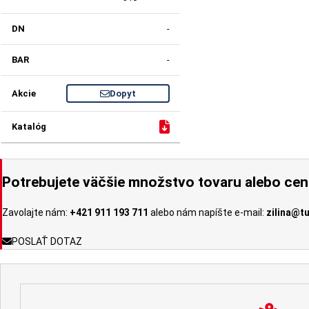
-
-
Dopyt
Potrebujete väčšie množstvo tovaru alebo ce
Zavolajte nám:
+421 911 193 711
alebo nám napíšte e-mail:
zilina@t
POSLAŤ DOTAZ