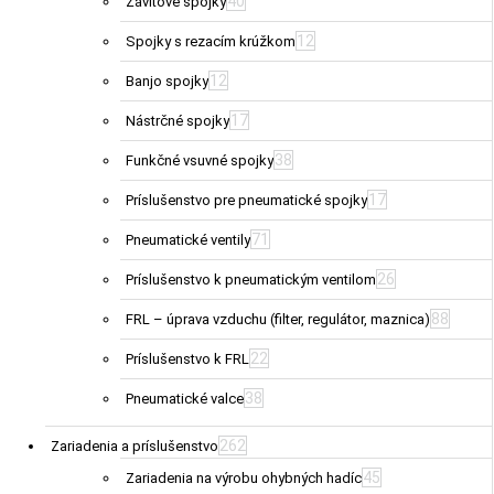
40
Závitové spojky
12
Spojky s rezacím krúžkom
12
Banjo spojky
17
Nástrčné spojky
38
Funkčné vsuvné spojky
17
Príslušenstvo pre pneumatické spojky
71
Pneumatické ventily
26
Príslušenstvo k pneumatickým ventilom
88
FRL – úprava vzduchu (filter, regulátor, maznica)
22
Príslušenstvo k FRL
38
Pneumatické valce
262
Zariadenia a príslušenstvo
45
Zariadenia na výrobu ohybných hadíc