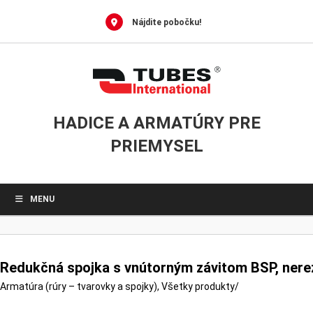
0
Skip
to
Nájdite pobočku!
content
HADICE A ARMATÚRY PRE
PRIEMYSEL
MENU
Redukčná spojka s vnútorným závitom BSP, nere
Armatúra (rúry – tvarovky a spojky)
,
Všetky produkty
/