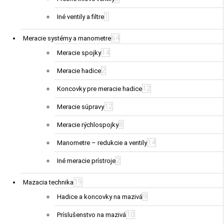
1
Iné ventily a filtre
64
Meracie systémy a manometre
14
Meracie spojky
2
Meracie hadice
12
Koncovky pre meracie hadice
12
Meracie súpravy
8
Meracie rýchlospojky
14
Manometre – redukcie a ventily
2
Iné meracie prístroje
19
Mazacia technika
9
Hadice a koncovky na mazivá
10
Príslušenstvo na mazivá