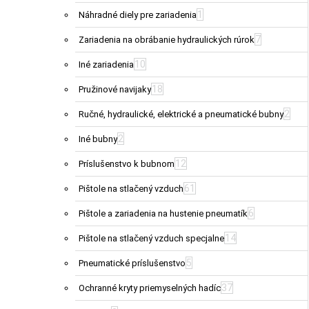
1
Náhradné diely pre zariadenia
7
Zariadenia na obrábanie hydraulických rúrok
10
Iné zariadenia
18
Pružinové navijaky
2
Ručné, hydraulické, elektrické a pneumatické bubny
2
Iné bubny
12
Príslušenstvo k bubnom
61
Pištole na stlačený vzduch
6
Pištole a zariadenia na hustenie pneumatík
14
Pištole na stlačený vzduch specjalne
5
Pneumatické príslušenstvo
37
Ochranné kryty priemyselných hadíc