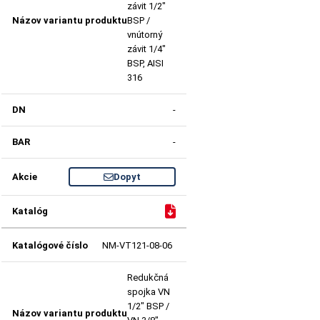
závit 1/2"
BSP /
vnútorný
závit 1/4"
BSP, AISI
316
-
-
Dopyt
NM-VT121-08-06
Redukčná
spojka VN
1/2" BSP /