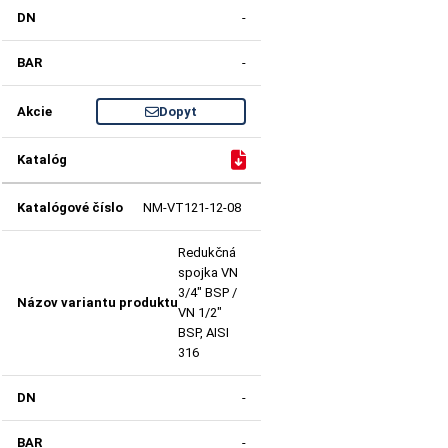
-
-
Dopyt
NM-VT121-12-08
Redukčná
spojka VN
3/4" BSP /
VN 1/2"
BSP, AISI
316
-
-