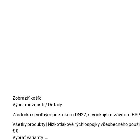
môžete
vybrať
na
stránke
produktu.
Zobraziť košík
Tento
Výber možností
/
Detaily
produkt
Zástrčka s voľným prietokom DN22, s vonkajším závitom BSP, 
má
viacero
Všetky produkty | Nízkotlakové rýchlospojky všeobecného použi
variantov.
€
0
Možnosti
Vybrať varianty →