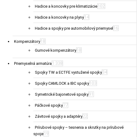
102
Hadice a koncovky pre klimatizácie
14
Hadice a koncovky na plyny
16
Hadice a spojky pre automobilový priemysel
18
Kompenzátory
18
Gumové kompenzátory
1 338
Priemyselná armatúra
34
Spojky TW a ECTFE vystužené spojky
103
Spojky CAMLOCK a IBC spojky
91
Symetrické bajonetové spojky
77
Páčkové spojky
22
Závitové spojky a adaptéry
Prírubové spojky – tesnenia a skrutky na prírubové
19
spoje