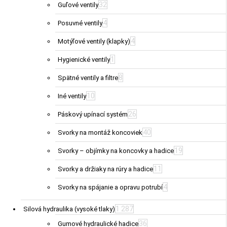
32
Guľové ventily
4
Posuvné ventily
4
Motýľové ventily (klapky)
1
Hygienické ventily
8
Spätné ventily a filtre
10
Iné ventily
26
Páskový upínací systém
40
Svorky na montáž koncoviek
19
Svorky – objímky na koncovky a hadice
11
Svorky a držiaky na rúry a hadice
4
Svorky na spájanie a opravu potrubí
1 287
Silová hydraulika (vysoké tlaky)
36
Gumové hydraulické hadice