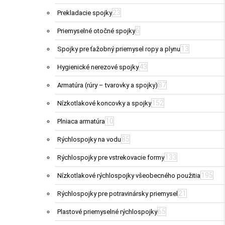
23
Prekladacie spojky
6
Priemyselné otočné spojky
13
Spojky pre ťažobný priemysel ropy a plynu
43
Hygienické nerezové spojky
87
Armatúra (rúry – tvarovky a spojky)
152
Nízkotlakové koncovky a spojky
10
Plniaca armatúra
85
Rýchlospojky na vodu
133
Rýchlospojky pre vstrekovacie formy
195
Nízkotlakové rýchlospojky všeobecného použitia
21
Rýchlospojky pre potravinársky priemysel
65
Plastové priemyselné rýchlospojky