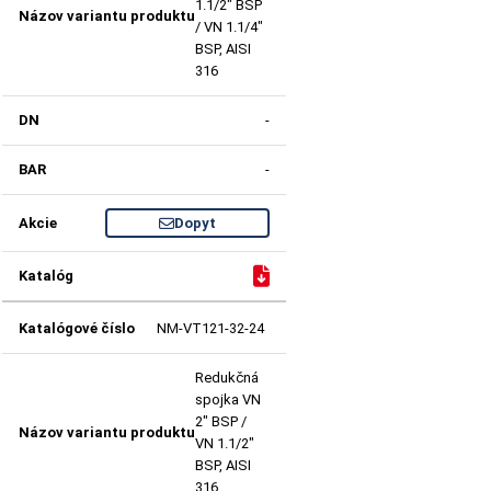
1.1/2" BSP
/ VN 1.1/4"
BSP, AISI
316
-
-
Dopyt
NM-VT121-32-24
Redukčná
spojka VN
2" BSP /
VN 1.1/2"
BSP, AISI
316