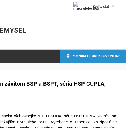
Zvoľte štát
IEMYSEL
ZOZNAM PRODUKTOV ONLINE
I
ším závitom BSP a BSPT, séria HSP CUPLA,
ásuvka rýchlospojky NITTO KOHKI séria HSP CUPLA so závitom
onkajším BSP alebo BSPT. Vyrobené v Japonsku zo špeciálnej