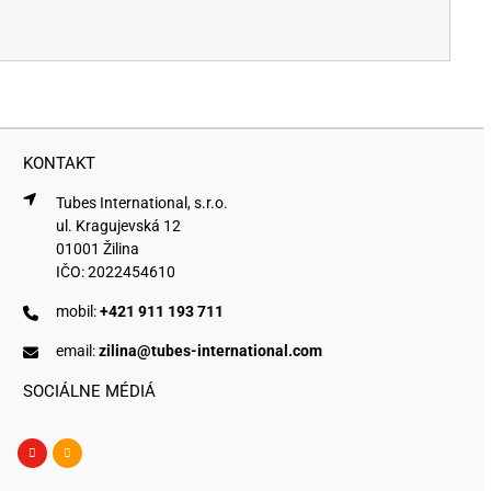
KONTAKT
Tubes International, s.r.o.
ul. Kragujevská 12
01001 Žilina
IČO: 2022454610
mobil:
+421 911 193 711
email:
zilina@tubes-international.com
SOCIÁLNE MÉDIÁ