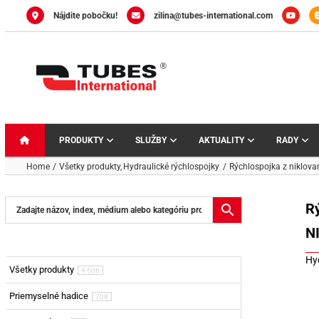
Skip
Nájdite pobočku!
zilina@tubes-international.com
to
content
PRODUKTY
SLUŽBY
AKTUALITY
RADY
Home
Všetky produkty
Hydraulické rýchlospojky
Rýchlospojka z niklova
R
N
Hy
Všetky produkty
4 606
Priemyselné hadice
708