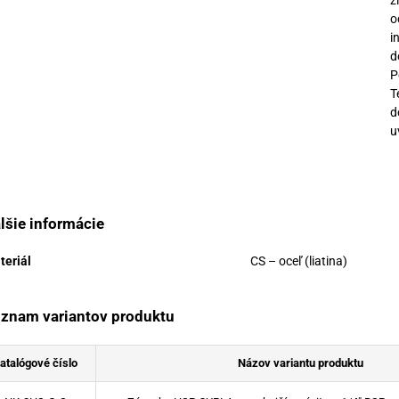
z
o
i
d
P
T
d
u
lšie informácie
teriál
CS – oceľ (liatina)
znam variantov produktu
atalógové číslo
Názov variantu produktu