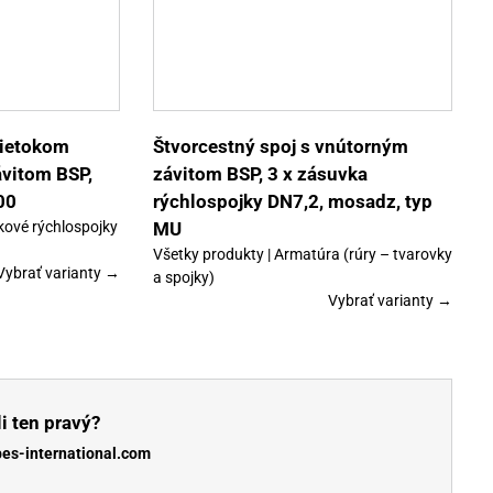
Tento
Detaily
produkt
má
viacero
variantov.
Možnosti
si
môžete
vybrať
rietokom
Štvorcestný spoj s vnútorným
na
ávitom BSP,
závitom BSP, 3 x zásuvka
stránke
produktu.
00
rýchlospojky DN7,2, mosadz, typ
kové rýchlospojky
MU
Všetky produkty | Armatúra (rúry – tvarovky
Vybrať varianty →
a spojky)
Vybrať varianty →
i ten pravý?
bes-international.com