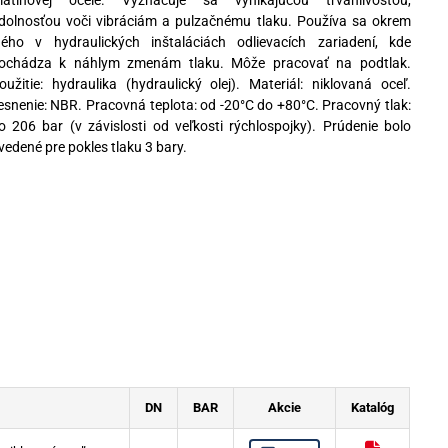
liatinovej ocele. Vyznačuje sa vynikajúcou trvanlivosťou,
dolnosťou voči vibráciám a pulzačnému tlaku. Používa sa okrem
ného v hydraulických inštaláciách odlievacích zariadení, kde
ochádza k náhlym zmenám tlaku. Môže pracovať na podtlak.
oužitie: hydraulika (hydraulický olej). Materiál: niklovaná oceľ.
esnenie: NBR. Pracovná teplota: od -20°C do +80°C. Pracovný tlak:
o 206 bar (v závislosti od veľkosti rýchlospojky). Prúdenie bolo
vedené pre pokles tlaku 3 bary.
DN
BAR
Akcie
Katalóg