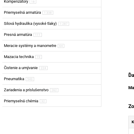
Kompenzátory
18
Priemyselná armatúra
1 338
Silová hydraulika (vysoké tlaky)
1 287
Presná armatúra
111
Meracie systémy a manometre
64
Mazacia technika
19
Čistenie a umývanie
224
Ďa
Pneumatika
543
Ma
Zariadenia a príslušenstvo
262
Priemyselná chémia
32
Zo
K