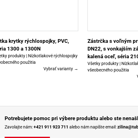
Tento
Výber možností
Detaily
Výber možností
produkt
má
viacero
variantov.
Možnosti
si
môžete
vybrať
tka krytky rýchlospojky, PVC,
Zástrčka s voľným p
na
ria 1300 a 1300N
DN22, s vonkajším z
stránke
produktu.
etky produkty | Nízkotlakové rýchlospojky
kalená oceľ, séria 21
eobecného použitia
Všetky produkty | Nízkotla
Vybrať varianty →
všeobecného použitia
Potrebujete pomoc pri výbere produktu alebo ste nenašl
Zavolajte nám:
+421 911 923 711
alebo nám napíšte email:
zilina@tu