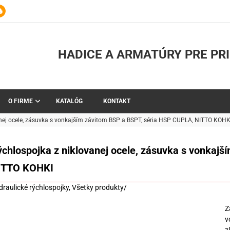
HADICE A ARMATÚRY PRE PR
O FIRME
KATALÓG
KONTAKT
nej ocele, zásuvka s vonkajším závitom BSP a BSPT, séria HSP CUPLA, NITTO KOHK
ýchlospojka z niklovanej ocele, zásuvka s vonkaj
ITTO KOHKI
draulické rýchlospojky
,
Všetky produkty
/
Z
v