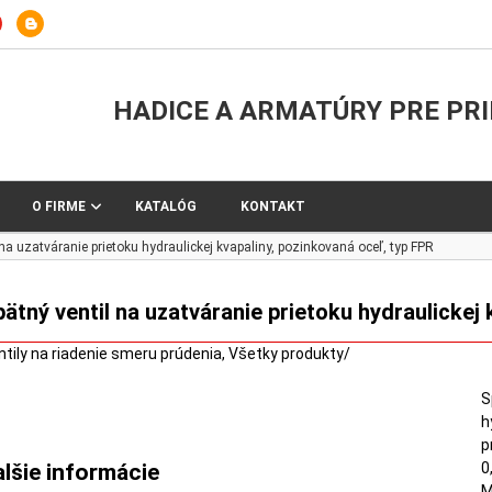
HADICE A ARMATÚRY PRE PR
O FIRME
KATALÓG
KONTAKT
 na uzatváranie prietoku hydraulickej kvapaliny, pozinkovaná oceľ, typ FPR
ätný ventil na uzatváranie prietoku hydraulickej 
ntily na riadenie smeru prúdenia
,
Všetky produkty
/
S
h
p
0
alšie informácie
M