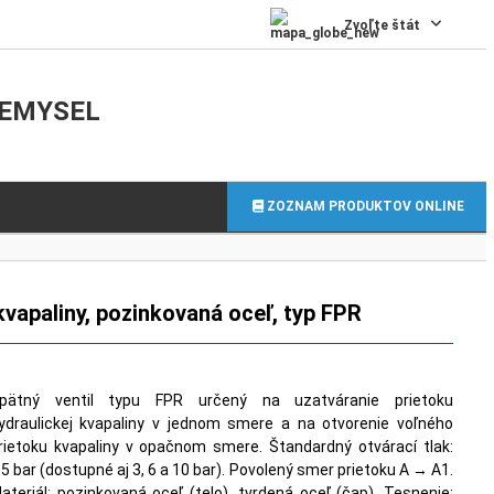
0
Zvoľte štát
IEMYSEL
ZOZNAM PRODUKTOV ONLINE
kvapaliny, pozinkovaná oceľ, typ FPR
pätný ventil typu FPR určený na uzatváranie prietoku
ydraulickej kvapaliny v jednom smere a na otvorenie voľného
rietoku kvapaliny v opačnom smere. Štandardný otvárací tlak:
,5 bar (dostupné aj 3, 6 a 10 bar). Povolený smer prietoku A → A1.
ateriál: pozinkovaná oceľ (telo), tvrdená oceľ (čap). Tesnenie: