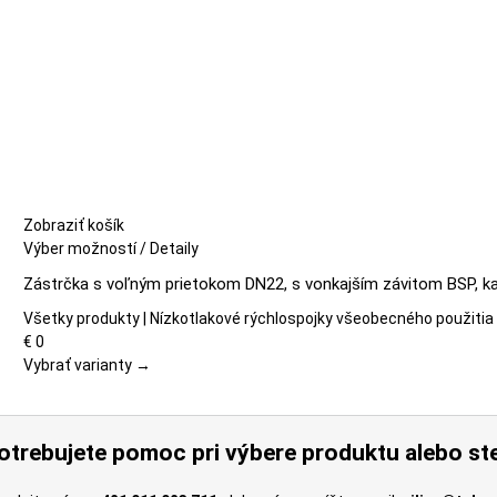
Zobraziť košík
Tento
Výber možností
/
Detaily
produkt
Zástrčka s voľným prietokom DN22, s vonkajším závitom BSP, ka
má
viacero
Všetky produkty | Nízkotlakové rýchlospojky všeobecného použitia
variantov.
€
0
Možnosti
Vybrať varianty →
si
môžete
vybrať
otrebujete pomoc pri výbere produktu alebo ste
na
stránke