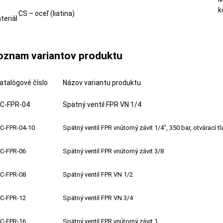
k
CS – oceľ (liatina)
teriál
oznam variantov produktu
atalógové číslo
Názov variantu produktu
C-FPR-04
Spätný ventil FPR VN 1/4
C-FPR-04-10
Spätný ventil FPR vnútorný závit 1/4", 350 bar, otvárací t
C-FPR-06
Spätný ventil FPR vnútorný závit 3/8
C-FPR-08
Spätný ventil FPR VN 1/2
C-FPR-12
Spätný ventil FPR VN 3/4
C-FPR-16
Spätný ventil FPR vnútorný závit 1