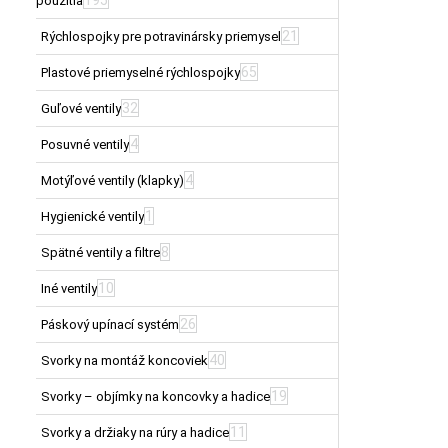
použitia
21
Rýchlospojky pre potravinársky priemysel
65
Plastové priemyselné rýchlospojky
32
Guľové ventily
4
Posuvné ventily
4
Motýľové ventily (klapky)
1
Hygienické ventily
8
Spätné ventily a filtre
10
Iné ventily
26
Páskový upínací systém
40
Svorky na montáž koncoviek
19
Svorky – objímky na koncovky a hadice
11
Svorky a držiaky na rúry a hadice