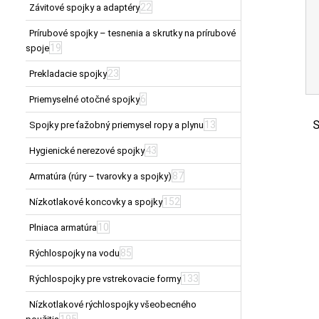
22
Závitové spojky a adaptéry
Prírubové spojky – tesnenia a skrutky na prírubové
19
spoje
23
Prekladacie spojky
6
Priemyselné otočné spojky
S
13
Spojky pre ťažobný priemysel ropy a plynu
43
Hygienické nerezové spojky
87
Armatúra (rúry – tvarovky a spojky)
152
Nízkotlakové koncovky a spojky
10
Plniaca armatúra
85
Rýchlospojky na vodu
133
Rýchlospojky pre vstrekovacie formy
Nízkotlakové rýchlospojky všeobecného
195