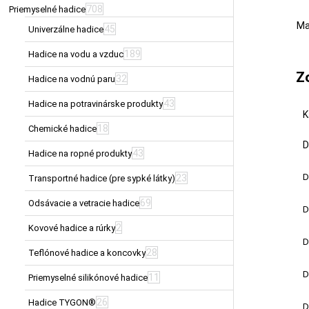
708
Priemyselné hadice
Ma
45
Univerzálne hadice
189
Hadice na vodu a vzduc
Z
32
Hadice na vodnú paru
43
Hadice na potravinárske produkty
K
18
Chemické hadice
D
43
Hadice na ropné produkty
D
23
Transportné hadice (pre sypké látky)
69
Odsávacie a vetracie hadice
D
2
Kovové hadice a rúrky
D
28
Teflónové hadice a koncovky
D
11
Priemyselné silikónové hadice
26
Hadice TYGON®
D