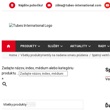
Skip
Nájdite pobočku!
zilina@tubes-international.com
to
content
PRODUKTY
SLUŽBY
AKTUALITY
RADY
Home
Všetky produkty
Ventily na riadenie smeru prúdenia
Spätný ventil
Zadajte názov, index, médium alebo kategóriu
Sp
produktu …
×
Ve
4 606
Všetky produkty
Ď