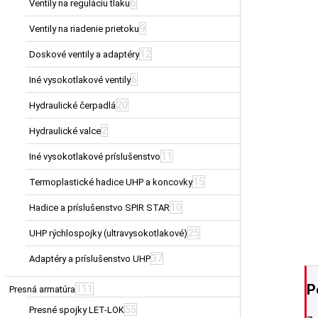
6
Ventily na reguláciu tlaku
9
Ventily na riadenie prietoku
12
Doskové ventily a adaptéry
6
Iné vysokotlakové ventily
20
Hydraulické čerpadlá
2
Hydraulické valce
11
Iné vysokotlakové príslušenstvo
15
Termoplastické hadice UHP a koncovky
10
Hadice a príslušenstvo SPIR STAR
25
UHP rýchlospojky (ultravysokotlakové)
37
Adaptéry a príslušenstvo UHP
P
111
Presná armatúra
55
Presné spojky LET-LOK