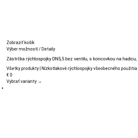
Zobraziť košík
Tento
Výber možností
/
Detaily
produkt
Zástrčka rýchlospojky DN5,5 bez ventilu, s koncovkou na hadicu,
má
viacero
Všetky produkty | Nízkotlakové rýchlospojky všeobecného použitia
variantov.
€
0
Možnosti
Vybrať varianty →
si
môžete
vybrať
na
stránke
produktu.