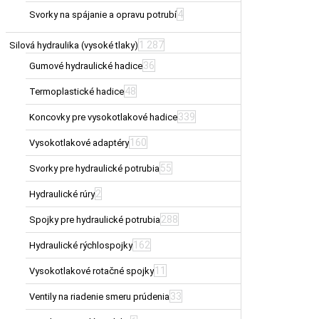
4
Svorky na spájanie a opravu potrubí
1 287
Silová hydraulika (vysoké tlaky)
36
Gumové hydraulické hadice
48
Termoplastické hadice
339
Koncovky pre vysokotlakové hadice
160
Vysokotlakové adaptéry
55
Svorky pre hydraulické potrubia
2
Hydraulické rúry
288
Spojky pre hydraulické potrubia
162
Hydraulické rýchlospojky
11
Vysokotlakové rotačné spojky
33
Ventily na riadenie smeru prúdenia