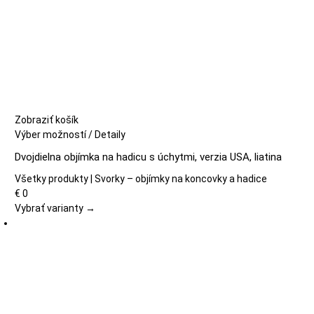
Zobraziť košík
Tento
Výber možností
/
Detaily
produkt
Dvojdielna objímka na hadicu s úchytmi, verzia USA, liatina
má
viacero
Všetky produkty | Svorky – objímky na koncovky a hadice
variantov.
€
0
Možnosti
Vybrať varianty →
si
môžete
vybrať
na
stránke
produktu.