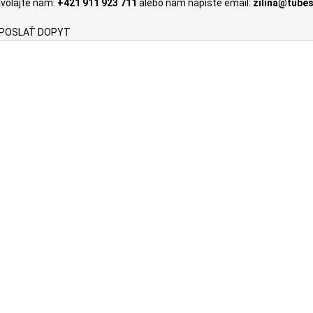
volajte nám:
+421 911 923 711
alebo nám napíšte email:
zilina@tubes
produktu.
POSLAŤ DOPYT