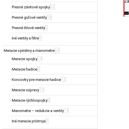
Za
32
Presné závitové spojky
18
Presné guľové ventily
5
Presné ihlové ventily
1
Iné ventily a filtre
64
Meracie systémy a manometre
14
Meracie spojky
2
Meracie hadice
12
Koncovky pre meracie hadice
12
Meracie súpravy
8
Meracie rýchlospojky
14
Manometre – redukcie a ventily
2
Iné meracie prístroje