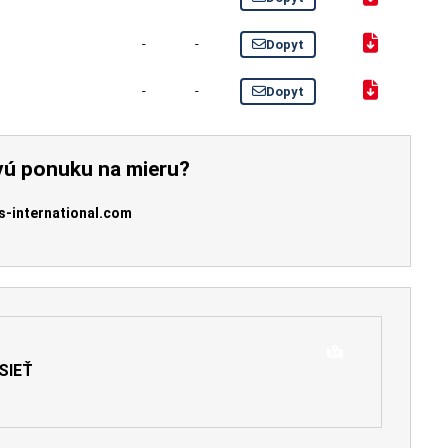
-
-
Dopyt
-
-
Dopyt
vú ponuku na mieru?
s-international.com
SIEŤ