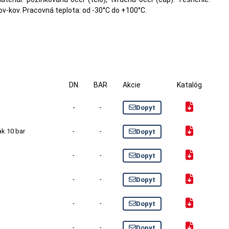
ov-kov. Pracovná teplota: od -30°C do +100°C.
DN
BAR
Akcie
Katalóg
-
-
Dopyt
lak 10 bar
-
-
Dopyt
-
-
Dopyt
-
-
Dopyt
-
-
Dopyt
-
-
Dopyt