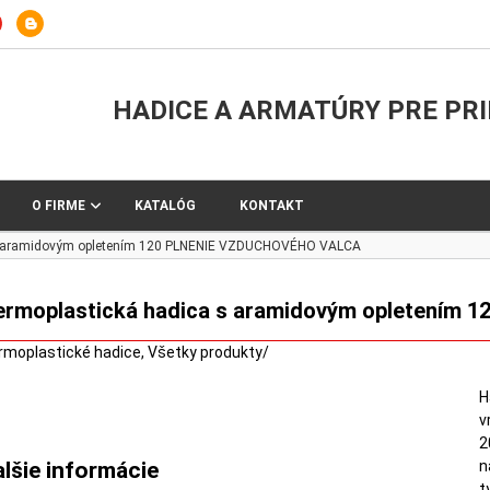
HADICE A ARMATÚRY PRE PR
O FIRME
KATALÓG
KONTAKT
 s aramidovým opletením 120 PLNENIE VZDUCHOVÉHO VALCA
ermoplastická hadica s aramidovým opletením
rmoplastické hadice
,
Všetky produkty
/
H
v
2
n
alšie informácie
t