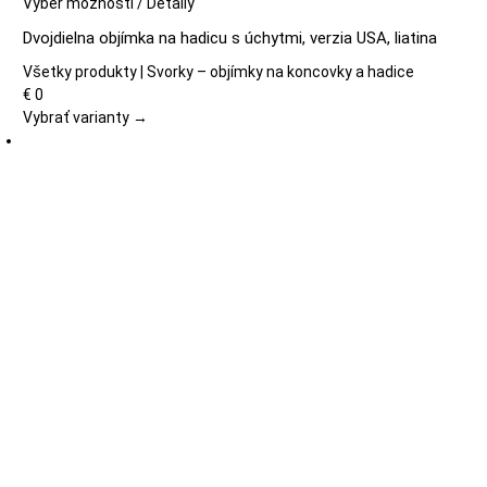
Tento
Výber možností
/
Detaily
produkt
Dvojdielna objímka na hadicu s úchytmi, verzia USA, liatina
má
viacero
Všetky produkty | Svorky – objímky na koncovky a hadice
variantov.
€
0
Možnosti
Vybrať varianty →
si
môžete
vybrať
na
stránke
produktu.