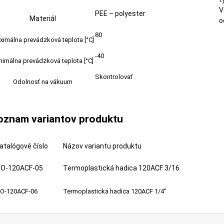
V
PEE – polyester
Materiál
o
80
ximálna prevádzková teplota [°C]
-40
nimálna prevádzková teplota [°C]
Skontrolovať
Odolnosť na vákuum
oznam variantov produktu
atalógové číslo
Názov variantu produktu
O-120ACF-05
Termoplastická hadica 120ACF 3/16
O-120ACF-06
Termoplastická hadica 120ACF 1/4"