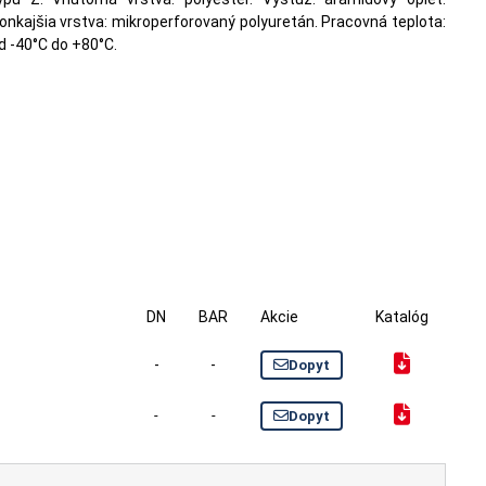
onkajšia vrstva: mikroperforovaný polyuretán. Pracovná teplota:
d -40°C do +80°C.
DN
BAR
Akcie
Katalóg
-
-
Dopyt
-
-
Dopyt