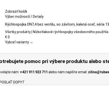
Zobraziť košík
Tento
Výber možností
/
Detaily
produkt
Rýchlospojka DN7,4 bez ventilu, so závitom, kalená oceľ, séria 1
má
viacero
Všetky produkty | Nízkotlakové rýchlospojky všeobecného použitia
variantov.
€
0
Možnosti
Vybrať varianty →
si
môžete
vybrať
otrebujete pomoc pri výbere produktu alebo ste
na
stránke
volajte nám:
+421 911 923 711
alebo nám napíšte email:
zilina@tubes
produktu.
POSLAŤ DOPYT