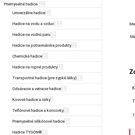
708
Priemyselné hadice
45
Univerzálne hadice
189
Hadice na vodu a vzduc
Ma
32
Hadice na vodnú paru
Mi
43
Hadice na potravinárske produkty
18
Chemické hadice
43
Hadice na ropné produkty
Z
23
Transportné hadice (pre sypké látky)
K
69
Odsávacie a vetracie hadice
2
Kovové hadice a rúrky
T
28
Teflónové hadice a koncovky
T
11
Priemyselné silikónové hadice
26
Hadice TYGON®