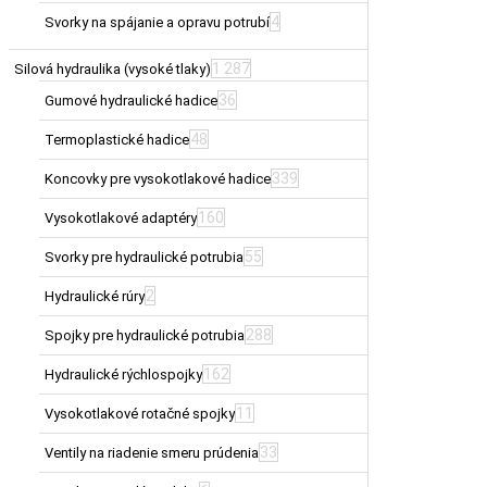
4
Svorky na spájanie a opravu potrubí
1 287
Silová hydraulika (vysoké tlaky)
36
Gumové hydraulické hadice
48
Termoplastické hadice
339
Koncovky pre vysokotlakové hadice
160
Vysokotlakové adaptéry
55
Svorky pre hydraulické potrubia
2
Hydraulické rúry
288
Spojky pre hydraulické potrubia
162
Hydraulické rýchlospojky
11
Vysokotlakové rotačné spojky
33
Ventily na riadenie smeru prúdenia