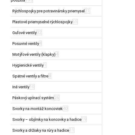
použitia
21
Rýchlospojky pre potravinársky priemysel
65
Plastové priemyselné rýchlospojky
32
Guľové ventily
4
Posuvné ventily
4
Motýľové ventily (klapky)
1
Hygienické ventily
8
Spätné ventily a filtre
10
Iné ventily
26
Páskový upínací systém
40
Svorky na montáž koncoviek
19
Svorky – objímky na koncovky a hadice
11
Svorky a držiaky na rúry a hadice