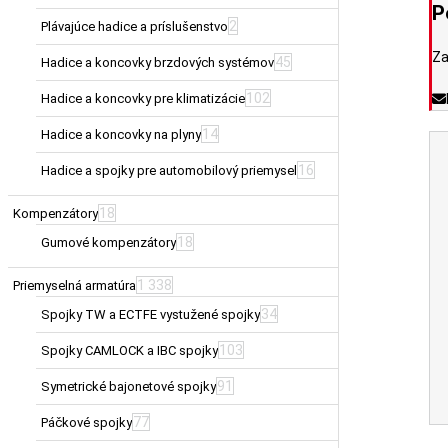
P
2
Plávajúce hadice a príslušenstvo
Za
45
Hadice a koncovky brzdových systémov
102
Hadice a koncovky pre klimatizácie
14
Hadice a koncovky na plyny
16
Hadice a spojky pre automobilový priemysel
18
Kompenzátory
18
Gumové kompenzátory
1 338
Priemyselná armatúra
34
Spojky TW a ECTFE vystužené spojky
103
Spojky CAMLOCK a IBC spojky
91
Symetrické bajonetové spojky
77
Páčkové spojky