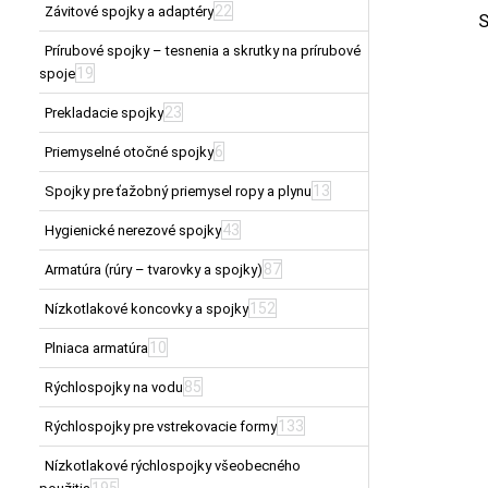
22
Závitové spojky a adaptéry
S
Prírubové spojky – tesnenia a skrutky na prírubové
19
spoje
23
Prekladacie spojky
6
Priemyselné otočné spojky
13
Spojky pre ťažobný priemysel ropy a plynu
43
Hygienické nerezové spojky
87
Armatúra (rúry – tvarovky a spojky)
152
Nízkotlakové koncovky a spojky
10
Plniaca armatúra
85
Rýchlospojky na vodu
133
Rýchlospojky pre vstrekovacie formy
Nízkotlakové rýchlospojky všeobecného
195