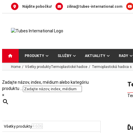
Skip
Nájdite pobočku!
zilina@tubes-international.com
to
content
PRODUKTY
SLUŽBY
AKTUALITY
RADY
Home
Všetky produkty
Termoplastické hadice
Termoplastická hadica
Zadajte názov, index, médium alebo kategóriu
T
produktu …
×
Te
4 606
Všetky produkty
Ď