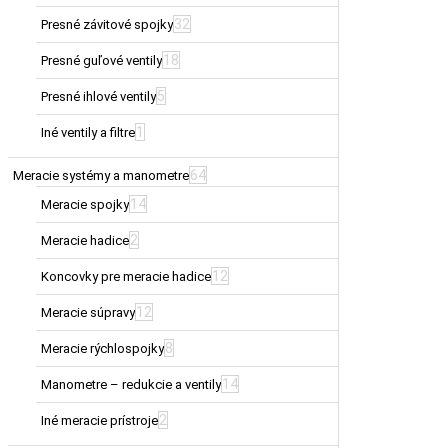
32
Presné závitové spojky
18
Presné guľové ventily
5
Presné ihlové ventily
1
Iné ventily a filtre
64
Meracie systémy a manometre
14
Meracie spojky
2
Meracie hadice
12
Koncovky pre meracie hadice
12
Meracie súpravy
8
Meracie rýchlospojky
14
Manometre – redukcie a ventily
2
Iné meracie prístroje