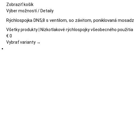
Zobraziť košík
Tento
Výber možností
/
Detaily
produkt
Rýchlospojka DN5,8 s ventilom, so závitom, poniklovaná mosadz
má
viacero
Všetky produkty | Nízkotlakové rýchlospojky všeobecného použitia
variantov.
€
0
Možnosti
Vybrať varianty →
si
môžete
vybrať
na
stránke
produktu.