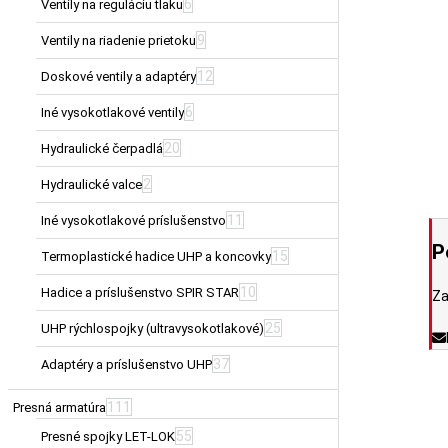
6
Ventily na reguláciu tlaku
9
Ventily na riadenie prietoku
12
Doskové ventily a adaptéry
6
Iné vysokotlakové ventily
20
Hydraulické čerpadlá
2
Hydraulické valce
11
Iné vysokotlakové príslušenstvo
P
15
Termoplastické hadice UHP a koncovky
10
Hadice a príslušenstvo SPIR STAR
Za
25
UHP rýchlospojky (ultravysokotlakové)
37
Adaptéry a príslušenstvo UHP
111
Presná armatúra
55
Presné spojky LET-LOK