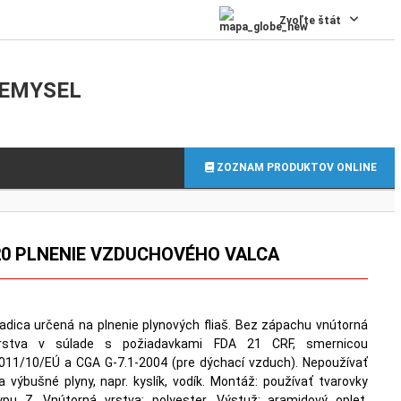
0
Zvoľte štát
IEMYSEL
ZOZNAM PRODUKTOV ONLINE
 120 PLNENIE VZDUCHOVÉHO VALCA
adica určená na plnenie plynových fliaš. Bez zápachu vnútorná
rstva v súlade s požiadavkami FDA 21 CRF, smernicou
011/10/EÚ a CGA G-7.1-2004 (pre dýchací vzduch). Nepoužívať
a výbušné plyny, napr. kyslík, vodík. Montáž: používať tvarovky
ypu Z. Vnútorná vrstva: polyester. Výstuž: aramidový oplet.