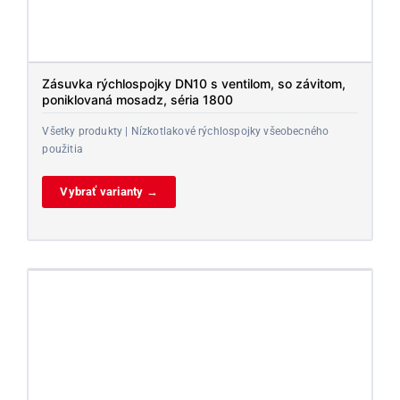
Zásuvka rýchlospojky DN10 s ventilom, so závitom,
poniklovaná mosadz, séria 1800
Všetky produkty | Nízkotlakové rýchlospojky všeobecného
použitia
Vybrať varianty →