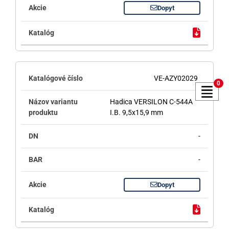
Dopyt
VE-AZY02029
0
Hadica VERSILON C-544A
I.B. 9,5x15,9 mm
-
-
Dopyt