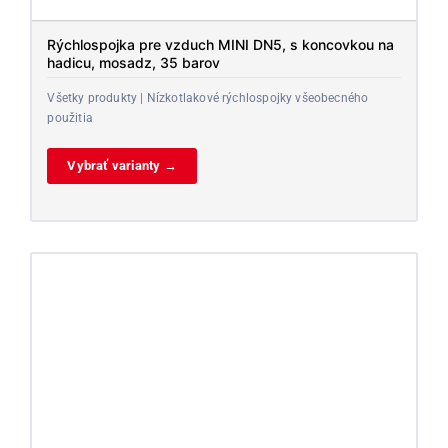
Rýchlospojka pre vzduch MINI DN5, s koncovkou na
hadicu, mosadz, 35 barov
Všetky produkty | Nízkotlakové rýchlospojky všeobecného
použitia
Vybrať varianty →