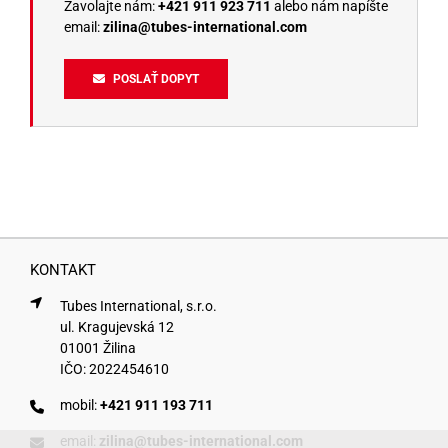
Zavolajte nám:
+421 911 923 711
alebo nám napíšte
email:
zilina@tubes-international.com
POSLAŤ DOPYT
KONTAKT
Tubes International, s.r.o.
ul. Kragujevská 12
01001 Žilina
IČO: 2022454610
mobil:
+421 911 193 711
email:
zilina@tubes-international.com