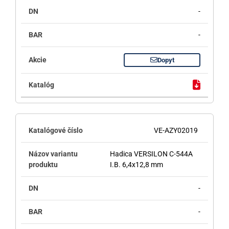
-
-
Dopyt
VE-AZY02019
Hadica VERSILON C-544A
I.B. 6,4x12,8 mm
-
-