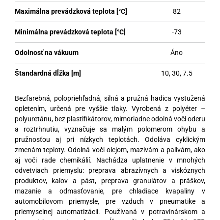
Maximálna prevádzková teplota [°C]
82
Minimálna prevádzková teplota [°C]
-73
Odolnosť na vákuum
Áno
Štandardná dĺžka [m]
10, 30, 7.5
Bezfarebná, polopriehľadná, silná a pružná hadica vystužená
opletením, určená pre vyššie tlaky. Vyrobená z polyéter –
polyuretánu, bez plastifikátorov, mimoriadne odolná voči oderu
a roztrhnutiu, vyznačuje sa malým polomerom ohybu a
pružnosťou aj pri nízkych teplotách. Odoláva cyklickým
zmenám teploty. Odolná voči olejom, mazivám a palivám, ako
aj voči rade chemikálií. Nachádza uplatnenie v mnohých
odvetviach priemyslu: preprava abrazívnych a viskóznych
produktov, kalov a pást, preprava granulátov a práškov,
mazanie a odmasťovanie, pre chladiace kvapaliny v
automobilovom priemysle, pre vzduch v pneumatike a
priemyselnej automatizácii. Používaná v potravinárskom a