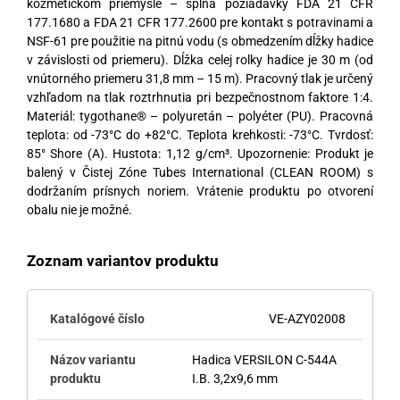
kozmetickom priemysle – spĺňa požiadavky FDA 21 CFR
177.1680 a FDA 21 CFR 177.2600 pre kontakt s potravinami a
NSF-61 pre použitie na pitnú vodu (s obmedzením dĺžky hadice
v závislosti od priemeru). Dĺžka celej rolky hadice je 30 m (od
vnútorného priemeru 31,8 mm – 15 m). Pracovný tlak je určený
vzhľadom na tlak roztrhnutia pri bezpečnostnom faktore 1:4.
Materiál: tygothane® – polyuretán – polyéter (PU). Pracovná
teplota: od -73°C do +82°C. Teplota krehkosti: -73°C. Tvrdosť:
85° Shore (A). Hustota: 1,12 g/cm³. Upozornenie: Produkt je
balený v Čistej Zóne Tubes International (CLEAN ROOM) s
dodržaním prísnych noriem. Vrátenie produktu po otvorení
obalu nie je možné.
Zoznam variantov produktu
VE-AZY02008
Hadica VERSILON C-544A
I.B. 3,2x9,6 mm