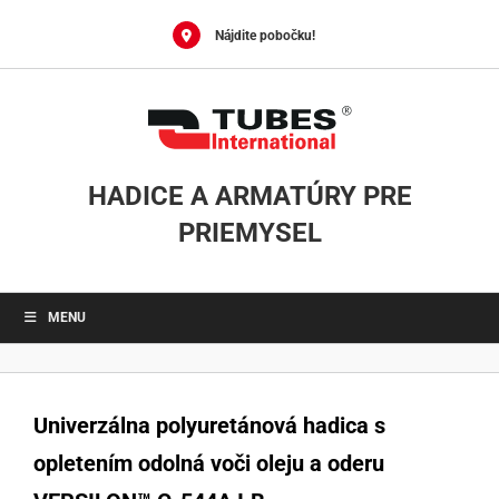
Skip
to
Nájdite pobočku!
content
HADICE A ARMATÚRY PRE
PRIEMYSEL
MENU
Univerzálna polyuretánová hadica s
opletením odolná voči oleju a oderu