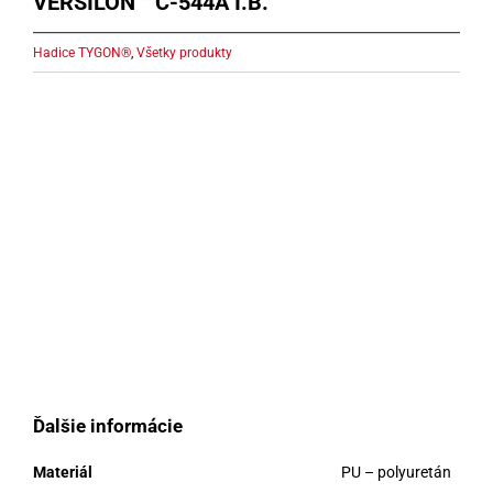
VERSILON™ C-544A I.B.
Hadice TYGON®
,
Všetky produkty
Ďalšie informácie
Materiál
PU – polyuretán