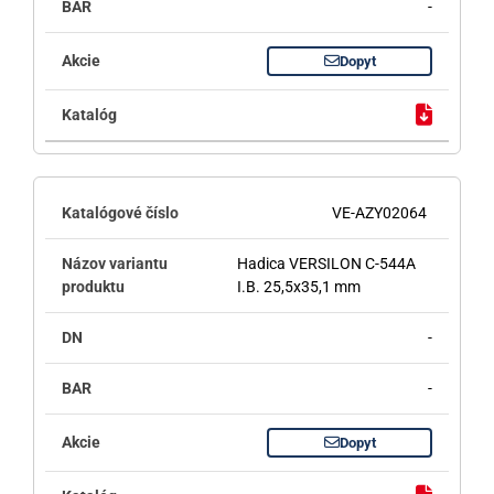
-
Dopyt
VE-AZY02064
Hadica VERSILON C-544A
I.B. 25,5x35,1 mm
-
-
Dopyt