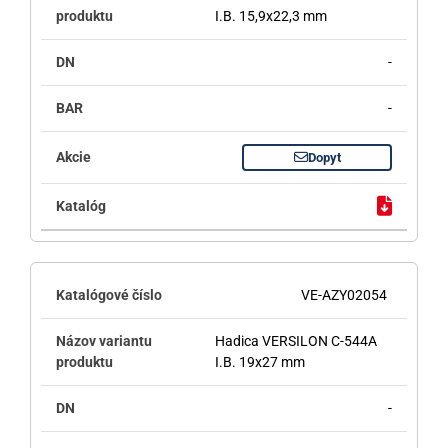
I.B. 15,9x22,3 mm
-
-
Dopyt
VE-AZY02054
Hadica VERSILON C-544A
I.B. 19x27 mm
-