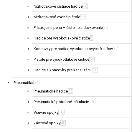
10
Nízkotlakové čistiace hadice
67
Nízkotlakové vodné pištole
33
Prístroje na penu – čistenie a dávkovanie
8
Hadice pre vysokotlakové čističe
37
Koncovky pre hadice vysokotlakových čističov
59
Pištole pre vysokotlakové čističe
10
Hadice a koncovky pre kanalizáciu
543
Pneumatika
35
Pneumatické hadice
26
Pneumatické potrubné inštalácie
101
Vsuvné spojky
40
Závitové spojky