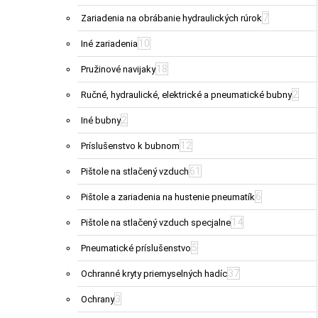
7
Zariadenia na obrábanie hydraulických rúrok
10
Iné zariadenia
18
Pružinové navijaky
2
Ručné, hydraulické, elektrické a pneumatické bubny
2
Iné bubny
12
Príslušenstvo k bubnom
61
Pištole na stlačený vzduch
6
Pištole a zariadenia na hustenie pneumatík
14
Pištole na stlačený vzduch specjalne
5
Pneumatické príslušenstvo
37
Ochranné kryty priemyselných hadíc
3
Ochrany