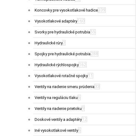
339
Koncovky pre vysokotlakové hadice
160
Vysokotlakové adaptéry
55
Svorky pre hydraulické potrubia
2
Hydraulické rúry
288
Spojky pre hydraulické potrubia
162
Hydraulické rýchlospojky
11
Vysokotlakové rotačné spojky
33
Ventily na riadenie smeru prúdenia
6
Ventily na reguláciu tlaku
9
Ventily na riadenie prietoku
12
Doskové ventily a adaptéry
6
Iné vysokotlakové ventily