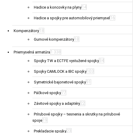
14
Hadice a koncovky na plyny
16
Hadice a spojky pre automobilový priemysel
18
Kompenzátory
18
Gumové kompenzátory
1 338
Priemyselná armatúra
34
Spojky TW a ECTFE vystužené spojky
103
Spojky CAMLOCK a IBC spojky
91
Symetrické bajonetové spojky
77
Páčkové spojky
22
Závitové spojky a adaptéry
Prírubové spojky – tesnenia a skrutky na prírubové
19
spoje
23
Prekladacie spojky