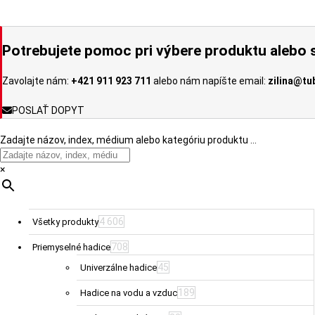
si
môžete
vybrať
Potrebujete pomoc pri výbere produktu alebo s
na
stránke
Zavolajte nám:
+421 911 923 711
alebo nám napíšte email:
zilina@tu
produktu.
POSLAŤ DOPYT
Zadajte názov, index, médium alebo kategóriu produktu …
×
4 606
Všetky produkty
708
Priemyselné hadice
45
Univerzálne hadice
189
Hadice na vodu a vzduc