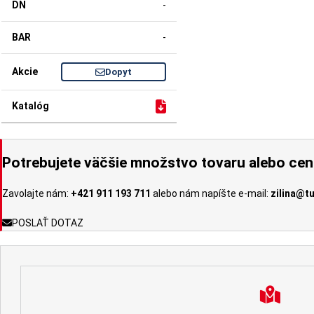
-
-
Dopyt
Potrebujete väčšie množstvo tovaru alebo ce
Zavolajte nám:
+421 911 193 711
alebo nám napíšte e-mail:
zilina@t
POSLAŤ DOTAZ