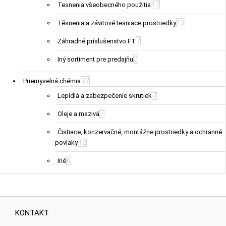
17
Tesnenia všeobecného použitia
13
Těsnenia a závitové tesniace prostriedky
7
Záhradné príslušenstvo FT
2
Iný sortiment pre predajňu
32
Priemyselná chémia
7
Lepidlá a zabezpečenie skrutiek
7
Oleje a mazivá
Čistiace, konzervačné, montážne prostriedky a ochranné
12
povlaky
6
Iné
KONTAKT