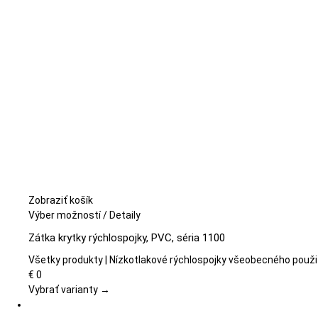
na
stránke
produktu.
Zobraziť košík
Tento
Výber možností
/
Detaily
produkt
Zátka krytky rýchlospojky, PVC, séria 1100
má
viacero
Všetky produkty | Nízkotlakové rýchlospojky všeobecného použi
variantov.
€
0
Možnosti
Vybrať varianty →
si