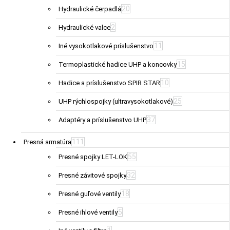
20
Hydraulické čerpadlá
2
Hydraulické valce
11
Iné vysokotlakové príslušenstvo
15
Termoplastické hadice UHP a koncovky
10
Hadice a príslušenstvo SPIR STAR
25
UHP rýchlospojky (ultravysokotlakové)
37
Adaptéry a príslušenstvo UHP
111
Presná armatúra
55
Presné spojky LET-LOK
32
Presné závitové spojky
18
Presné guľové ventily
5
Presné ihlové ventily