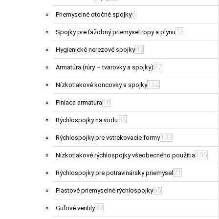
6
Priemyselné otočné spojky
13
Spojky pre ťažobný priemysel ropy a plynu
43
Hygienické nerezové spojky
87
Armatúra (rúry – tvarovky a spojky)
152
Nízkotlakové koncovky a spojky
10
Plniaca armatúra
85
Rýchlospojky na vodu
133
Rýchlospojky pre vstrekovacie formy
195
Nízkotlakové rýchlospojky všeobecného použitia
21
Rýchlospojky pre potravinársky priemysel
65
Plastové priemyselné rýchlospojky
32
Guľové ventily