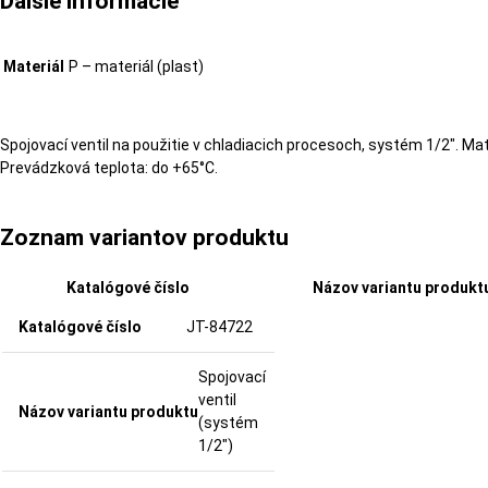
Ďalšie informácie
Materiál
P – materiál (plast)
Spojovací ventil na použitie v chladiacich procesoch, systém 1/2″. Mate
Prevádzková teplota: do +65°C.
Zoznam variantov produktu
Katalógové číslo
Názov variantu produkt
JT-84722
Spojovací
ventil
(systém
1/2")