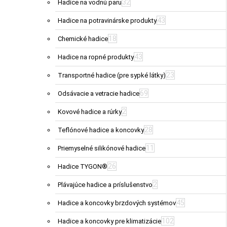
32
Hadice na vodnú paru
43
Hadice na potravinárske produkty
18
Chemické hadice
43
Hadice na ropné produkty
23
Transportné hadice (pre sypké látky)
69
Odsávacie a vetracie hadice
2
Kovové hadice a rúrky
28
Teflónové hadice a koncovky
11
Priemyselné silikónové hadice
26
Hadice TYGON®
2
Plávajúce hadice a príslušenstvo
45
Hadice a koncovky brzdových systémov
102
Hadice a koncovky pre klimatizácie