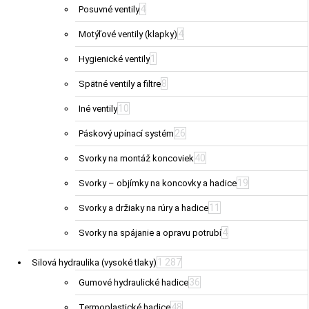
4
Posuvné ventily
4
Motýľové ventily (klapky)
1
Hygienické ventily
8
Spätné ventily a filtre
10
Iné ventily
26
Páskový upínací systém
40
Svorky na montáž koncoviek
19
Svorky – objímky na koncovky a hadice
11
Svorky a držiaky na rúry a hadice
4
Svorky na spájanie a opravu potrubí
1 287
Silová hydraulika (vysoké tlaky)
36
Gumové hydraulické hadice
48
Termoplastické hadice