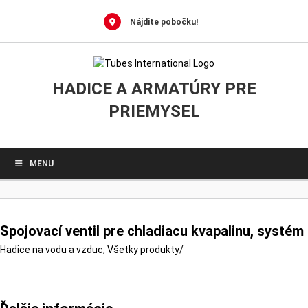
0
Skip
to
Nájdite pobočku!
content
HADICE A ARMATÚRY PRE
PRIEMYSEL
MENU
Spojovací ventil pre chladiacu kvapalinu, systém
Hadice na vodu a vzduc
,
Všetky produkty
/