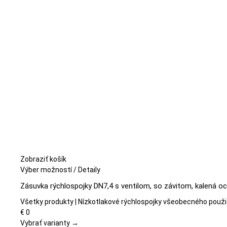
môžete
vybrať
na
stránke
produktu.
Zobraziť košík
Tento
Výber možností
/
Detaily
produkt
Zásuvka rýchlospojky DN7,4 s ventilom, so závitom, kalená oc
má
viacero
Všetky produkty | Nízkotlakové rýchlospojky všeobecného použi
variantov.
€
0
Možnosti
Vybrať varianty →