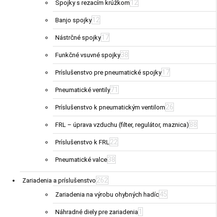
12
Spojky s rezacím krúžkom
12
Banjo spojky
17
Nástrčné spojky
38
Funkčné vsuvné spojky
17
Príslušenstvo pre pneumatické spojky
71
Pneumatické ventily
26
Príslušenstvo k pneumatickým ventilom
88
FRL – úprava vzduchu (filter, regulátor, maznica)
22
Príslušenstvo k FRL
38
Pneumatické valce
262
Zariadenia a príslušenstvo
45
Zariadenia na výrobu ohybných hadíc
1
Náhradné diely pre zariadenia