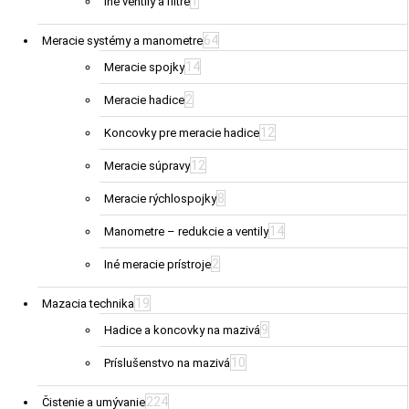
1
Iné ventily a filtre
64
Meracie systémy a manometre
14
Meracie spojky
2
Meracie hadice
12
Koncovky pre meracie hadice
12
Meracie súpravy
8
Meracie rýchlospojky
14
Manometre – redukcie a ventily
2
Iné meracie prístroje
19
Mazacia technika
9
Hadice a koncovky na mazivá
10
Príslušenstvo na mazivá
224
Čistenie a umývanie