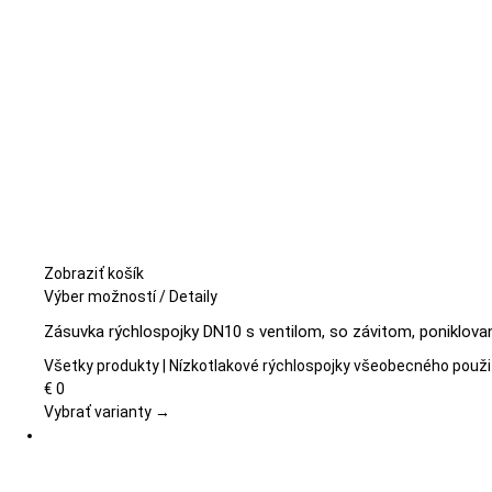
Zobraziť košík
Tento
Výber možností
/
Detaily
produkt
Zásuvka rýchlospojky DN10 s ventilom, so závitom, poniklova
má
viacero
Všetky produkty | Nízkotlakové rýchlospojky všeobecného použi
variantov.
€
0
Možnosti
Vybrať varianty →
si
môžete
vybrať