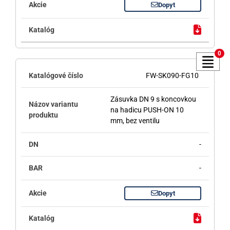
Dopyt
0
FW-SK090-FG10
Zásuvka DN 9 s koncovkou
na hadicu PUSH-ON 10
mm, bez ventilu
-
-
Dopyt