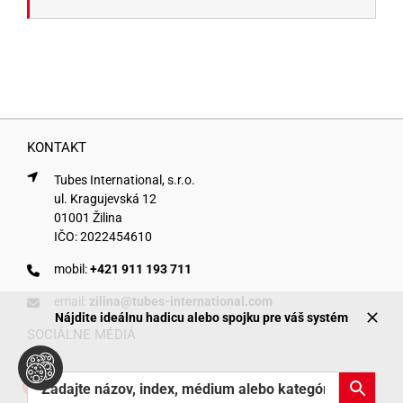
KONTAKT
Tubes International, s.r.o.
ul. Kragujevská 12
01001 Žilina
IČO: 2022454610
mobil:
+421 911 193 711
email:
zilina@tubes-international.com
Nájdite ideálnu hadicu alebo spojku pre váš systém
SOCIÁLNE MÉDIÁ