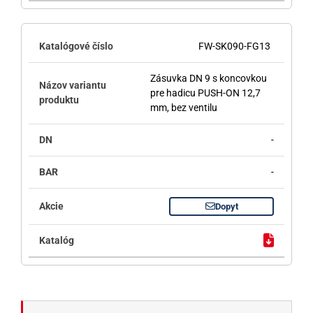
FW-SK090-FG13
Zásuvka DN 9 s koncovkou
pre hadicu PUSH-ON 12,7
mm, bez ventilu
-
-
Dopyt