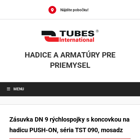
Skip
to
Nájdite pobočku!
content
HADICE A ARMATÚRY PRE
PRIEMYSEL
MENU
Zásuvka DN 9 rýchlospojky s koncovkou na
hadicu PUSH-ON, séria TST 090, mosadz