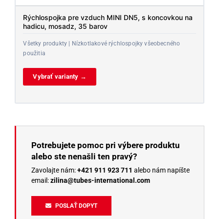
Rýchlospojka pre vzduch MINI DN5, s koncovkou na
hadicu, mosadz, 35 barov
Všetky produkty | Nízkotlakové rýchlospojky všeobecného
použitia
Vybrať varianty →
Potrebujete pomoc pri výbere produktu
alebo ste nenašli ten pravý?
Zavolajte nám:
+421 911 923 711
alebo nám napíšte
email:
zilina@tubes-international.com
POSLAŤ DOPYT