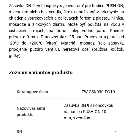
Zásuvka DN 9 rýchlospojky s „chvostom“ pre hadicu PUSH-ON,
s ventilom alebo bez ventilu, široko používaná v priemysle na
chladenie vstrekovacích a odlievacích foriem z plastov, hliníka,
mosadze a zinkových zliatin. Môže byť použitá na vodu v
čistiacich strojoch, na horúci olej, vodnú paru. Priemer
prietoku: 9 mm. Pracovný tlak: 25 bar. Pracovná teplota: od
-20°C do +200°C (viton). Materiál: mosadz (telo zásuvky,
pripojenie, puzdro ventilu), nerezová oceľ (pružina, krúžok,
guľky).
Zoznam variantov produktu
FW-CSK090-FG10
Zásuvka DN 9 s koncovkou
na hadicu PUSH-ON 10
mm, s ventilom
-