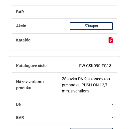
-
Dopyt
FW-CSK090-FG13
Zásuvka DN 9 s koncovkou
pre hadicu PUSH-ON 12,7
mm, s ventilom
-
-