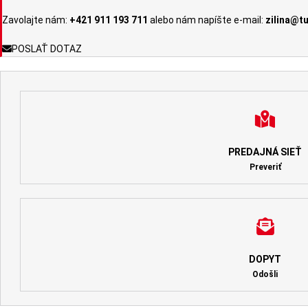
Zavolajte nám:
+421 911 193 711
alebo nám napíšte e-mail:
zilina@t
POSLAŤ DOTAZ
PREDAJNÁ SIEŤ
Preveriť
DOPYT
Odošli