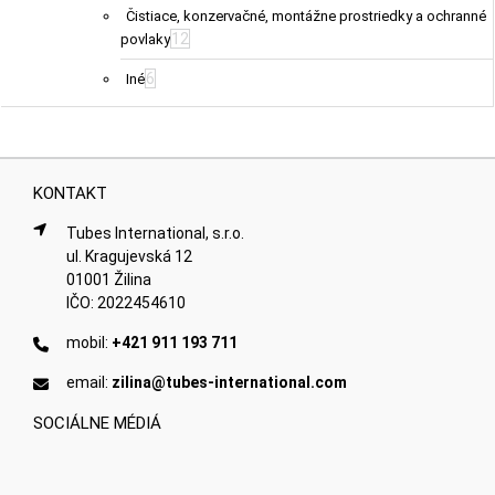
Čistiace, konzervačné, montážne prostriedky a ochranné
12
povlaky
6
Iné
KONTAKT
Tubes International, s.r.o.
ul. Kragujevská 12
01001 Žilina
IČO: 2022454610
mobil:
+421 911 193 711
email:
zilina@tubes-international.com
SOCIÁLNE MÉDIÁ