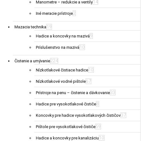
14
Manometre – redukcie a ventily
2
Iné meracie prístroje
19
Mazacia technika
9
Hadice a koncovky na mazivá
10
Príslušenstvo na mazivá
224
Čistenie a umývanie
10
Nízkotlakové čistiace hadice
67
Nízkotlakové vodné pištole
33
Prístroje na penu – čistenie a dávkovanie
8
Hadice pre vysokotlakové čističe
37
Koncovky pre hadice vysokotlakových čističov
59
Pištole pre vysokotlakové čističe
10
Hadice a koncovky pre kanalizáciu