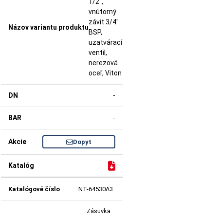
1/2",
vnútorný
závit 3/4"
BSP,
uzatvárací
ventil,
nerezová
oceľ, Viton
-
-
Dopyt
NT-64530A3
Zásuvka