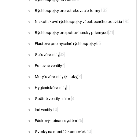
133
Rýchlospojky pre vstrekovacie formy
195
Nízkotlakové rýchlospojky všeobecného použitia
21
Rýchlospojky pre potravinársky priemysel
65
Plastové priemyselné rýchlospojky
32
Guľové ventily
4
Posuvné ventily
4
Motýľové ventily (klapky)
1
Hygienické ventily
8
Spätné ventily a filtre
10
Iné ventily
26
Páskový upínací systém
40
Svorky na montáž koncoviek