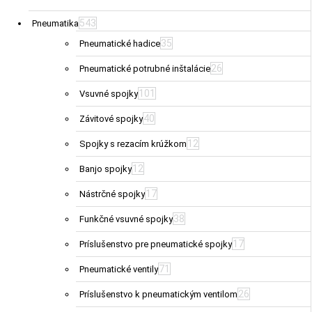
543
Pneumatika
35
Pneumatické hadice
26
Pneumatické potrubné inštalácie
101
Vsuvné spojky
40
Závitové spojky
12
Spojky s rezacím krúžkom
12
Banjo spojky
17
Nástrčné spojky
38
Funkčné vsuvné spojky
17
Príslušenstvo pre pneumatické spojky
71
Pneumatické ventily
26
Príslušenstvo k pneumatickým ventilom