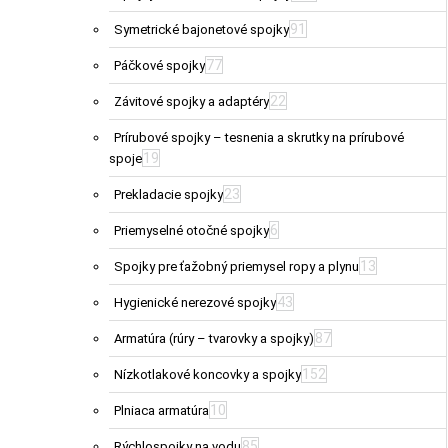
91
Symetrické bajonetové spojky
77
Páčkové spojky
22
Závitové spojky a adaptéry
Prírubové spojky – tesnenia a skrutky na prírubové
19
spoje
23
Prekladacie spojky
6
Priemyselné otočné spojky
13
Spojky pre ťažobný priemysel ropy a plynu
43
Hygienické nerezové spojky
87
Armatúra (rúry – tvarovky a spojky)
152
Nízkotlakové koncovky a spojky
10
Plniaca armatúra
85
Rýchlospojky na vodu