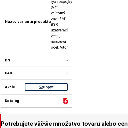
rýchlospojky
3/4",
vnútorný
závit 3/4"
BSP,
uzatvárací
ventil,
nerezová
oceľ, Viton
-
-
Dopyt
Potrebujete väčšie množstvo tovaru alebo ce