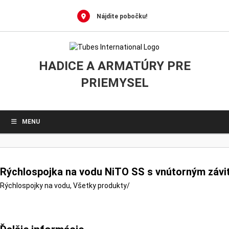
0
Skip
to
Nájdite pobočku!
content
HADICE A ARMATÚRY PRE
PRIEMYSEL
MENU
Rýchlospojka na vodu NiTO SS s vnútorným závit
Rýchlospojky na vodu
,
Všetky produkty
/