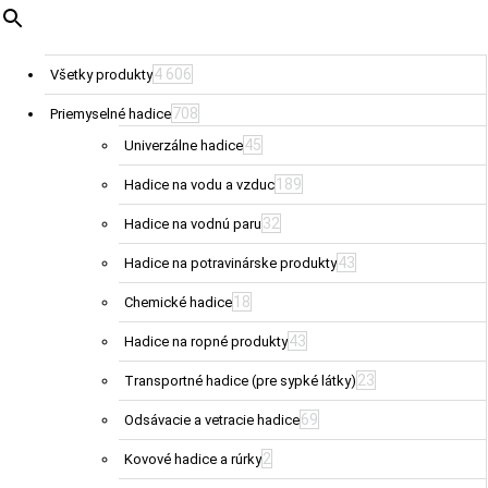
4 606
Všetky produkty
708
Priemyselné hadice
45
Univerzálne hadice
189
Hadice na vodu a vzduc
32
Hadice na vodnú paru
43
Hadice na potravinárske produkty
18
Chemické hadice
43
Hadice na ropné produkty
23
Transportné hadice (pre sypké látky)
69
Odsávacie a vetracie hadice
2
Kovové hadice a rúrky