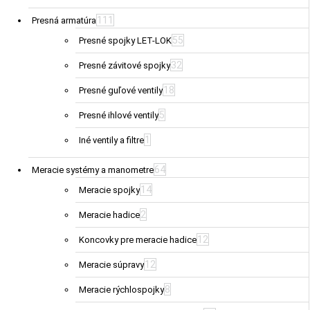
111
Presná armatúra
55
Presné spojky LET-LOK
32
Presné závitové spojky
18
Presné guľové ventily
5
Presné ihlové ventily
1
Iné ventily a filtre
64
Meracie systémy a manometre
14
Meracie spojky
2
Meracie hadice
12
Koncovky pre meracie hadice
12
Meracie súpravy
8
Meracie rýchlospojky