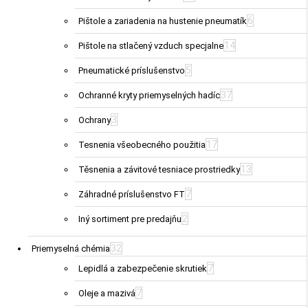
6
Pištole a zariadenia na hustenie pneumatík
14
Pištole na stlačený vzduch specjalne
5
Pneumatické príslušenstvo
37
Ochranné kryty priemyselných hadíc
3
Ochrany
17
Tesnenia všeobecného použitia
13
Těsnenia a závitové tesniace prostriedky
7
Záhradné príslušenstvo FT
2
Iný sortiment pre predajňu
32
Priemyselná chémia
7
Lepidlá a zabezpečenie skrutiek
7
Oleje a mazivá