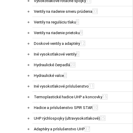
11
Vysokotlakové rotačné spojky
33
Ventily na riadenie smeru prúdenia
6
Ventily na reguláciu tlaku
9
Ventily na riadenie prietoku
12
Doskové ventily a adaptéry
6
Iné vysokotlakové ventily
20
Hydraulické čerpadlá
2
Hydraulické valce
11
Iné vysokotlakové príslušenstvo
15
Termoplastické hadice UHP a koncovky
10
Hadice a príslušenstvo SPIR STAR
25
UHP rýchlospojky (ultravysokotlakové)
37
Adaptéry a príslušenstvo UHP