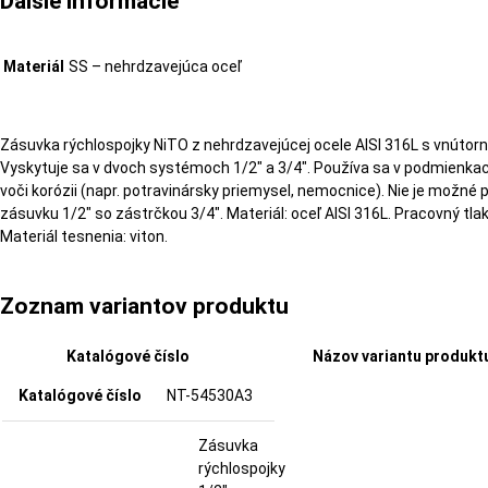
Ďalšie informácie
Materiál
SS – nehrdzavejúca oceľ
Zásuvka rýchlospojky NiTO z nehrdzavejúcej ocele AISI 316L s vnúto
Vyskytuje sa v dvoch systémoch 1/2″ a 3/4″. Používa sa v podmienka
voči korózii (napr. potravinársky priemysel, nemocnice). Nie je možné
zásuvku 1/2″ so zástrčkou 3/4″. Materiál: oceľ AISI 316L. Pracovný tlak
Materiál tesnenia: viton.
Zoznam variantov produktu
Katalógové číslo
Názov variantu produkt
NT-54530A3
Zásuvka
rýchlospojky