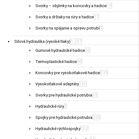
19
Svorky – objímky na koncovky a hadice
11
Svorky a držiaky na rúry a hadice
4
Svorky na spájanie a opravu potrubí
1 287
Silová hydraulika (vysoké tlaky)
36
Gumové hydraulické hadice
48
Termoplastické hadice
339
Koncovky pre vysokotlakové hadice
160
Vysokotlakové adaptéry
55
Svorky pre hydraulické potrubia
2
Hydraulické rúry
288
Spojky pre hydraulické potrubia
162
Hydraulické rýchlospojky