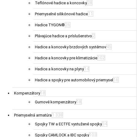
28
Teflónové hadice a koncovky
11
Priemyselné silikónové hadice
26
Hadice TYGON®
2
Plávajúce hadice a príslušenstvo
45
Hadice a koncovky brzdových systémov
102
Hadice a koncovky pre klimatizácie
14
Hadice a koncovky na plyny
16
Hadice a spojky pre automobilový priemysel
18
Kompenzátory
18
Gumové kompenzátory
1 338
Priemyselná armatúra
34
Spojky TW a ECTFE vystužené spojky
103
Spojky CAMLOCK a IBC spojky