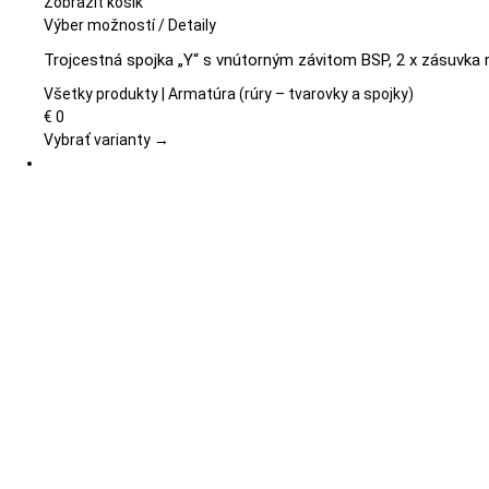
Zobraziť košík
Tento
Výber možností
/
Detaily
produkt
Trojcestná spojka „Y“ s vnútorným závitom BSP, 2 x zásuvka 
má
viacero
Všetky produkty | Armatúra (rúry – tvarovky a spojky)
variantov.
€
0
Možnosti
Vybrať varianty →
si
môžete
vybrať
na
stránke
produktu.