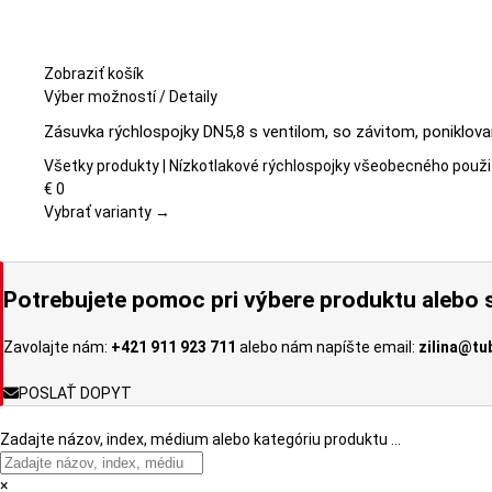
Zobraziť košík
Tento
Výber možností
/
Detaily
produkt
Zásuvka rýchlospojky DN5,8 s ventilom, so závitom, poniklov
má
viacero
Všetky produkty | Nízkotlakové rýchlospojky všeobecného použi
variantov.
€
0
Možnosti
Vybrať varianty →
si
môžete
vybrať
Potrebujete pomoc pri výbere produktu alebo s
na
stránke
Zavolajte nám:
+421 911 923 711
alebo nám napíšte email:
zilina@tu
produktu.
POSLAŤ DOPYT
Zadajte názov, index, médium alebo kategóriu produktu …
×