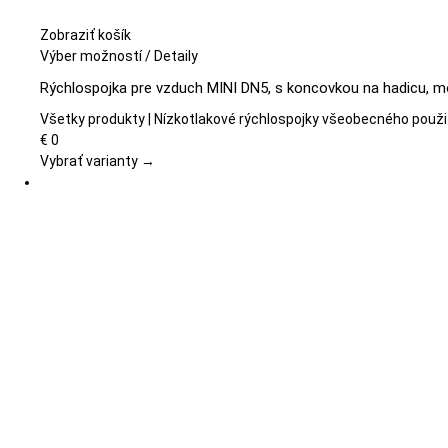
Zobraziť košík
Tento
Výber možností
/
Detaily
produkt
Rýchlospojka pre vzduch MINI DN5, s koncovkou na hadicu, m
má
viacero
Všetky produkty | Nízkotlakové rýchlospojky všeobecného použi
variantov.
€
0
Možnosti
Vybrať varianty →
si
môžete
vybrať
na
stránke
produktu.