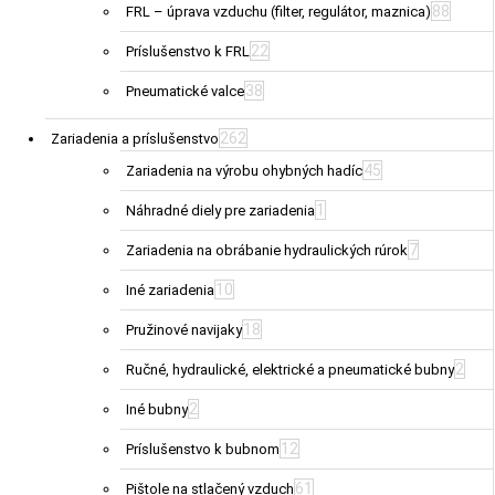
88
FRL – úprava vzduchu (filter, regulátor, maznica)
22
Príslušenstvo k FRL
38
Pneumatické valce
262
Zariadenia a príslušenstvo
45
Zariadenia na výrobu ohybných hadíc
1
Náhradné diely pre zariadenia
7
Zariadenia na obrábanie hydraulických rúrok
10
Iné zariadenia
18
Pružinové navijaky
2
Ručné, hydraulické, elektrické a pneumatické bubny
2
Iné bubny
12
Príslušenstvo k bubnom
61
Pištole na stlačený vzduch