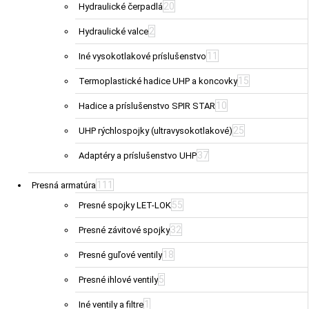
20
Hydraulické čerpadlá
2
Hydraulické valce
11
Iné vysokotlakové príslušenstvo
15
Termoplastické hadice UHP a koncovky
10
Hadice a príslušenstvo SPIR STAR
25
UHP rýchlospojky (ultravysokotlakové)
37
Adaptéry a príslušenstvo UHP
111
Presná armatúra
55
Presné spojky LET-LOK
32
Presné závitové spojky
18
Presné guľové ventily
5
Presné ihlové ventily
1
Iné ventily a filtre