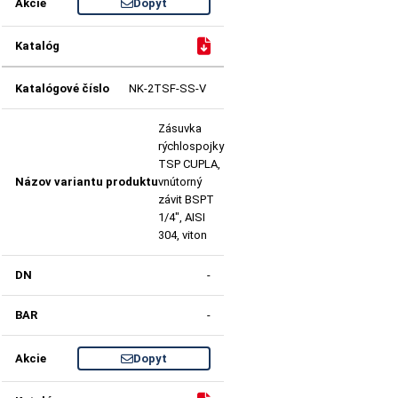
Dopyt
NK-2TSF-SS-V
Zásuvka
rýchlospojky
TSP CUPLA,
vnútorný
závit BSPT
1/4", AISI
304, viton
-
-
Dopyt