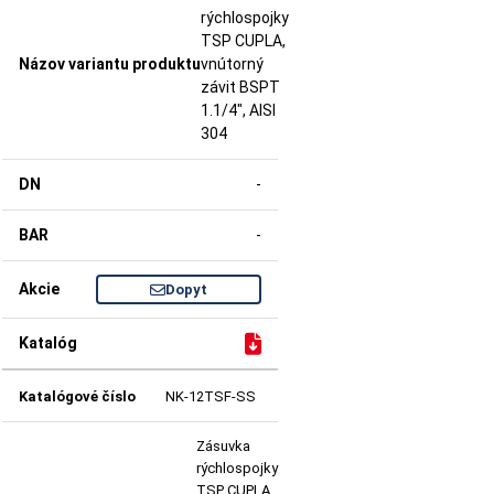
rýchlospojky
TSP CUPLA,
vnútorný
závit BSPT
1.1/4", AISI
304
-
-
Dopyt
NK-12TSF-SS
Zásuvka
rýchlospojky
TSP CUPLA,