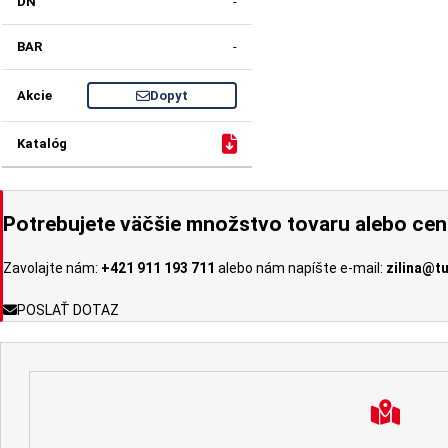
-
-
Dopyt
Potrebujete väčšie množstvo tovaru alebo ce
Zavolajte nám:
+421 911 193 711
alebo nám napíšte e-mail:
zilina@t
POSLAŤ DOTAZ