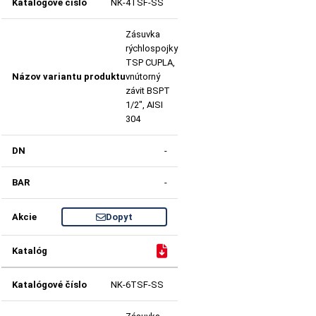
NK-4TSF-SS
Zásuvka
rýchlospojky
TSP CUPLA,
vnútorný
závit BSPT
1/2", AISI
304
-
-
Dopyt
NK-6TSF-SS