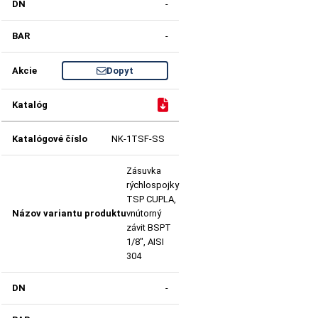
-
-
Dopyt
NK-1TSF-SS
Zásuvka
rýchlospojky
TSP CUPLA,
vnútorný
závit BSPT
1/8", AISI
304
-