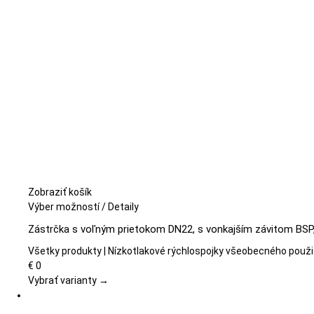
na
stránke
produktu.
Zobraziť košík
Tento
Výber možností
/
Detaily
produkt
Zástrčka s voľným prietokom DN22, s vonkajším závitom BSP, 
má
viacero
Všetky produkty | Nízkotlakové rýchlospojky všeobecného použi
variantov.
€
0
Možnosti
Vybrať varianty →
si
môžete