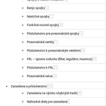
12
Banjo spojky
17
Nástrčné spojky
38
Funkčné vsuvné spojky
17
Príslušenstvo pre pneumatické spojky
71
Pneumatické ventily
26
Príslušenstvo k pneumatickým ventilom
88
FRL – úprava vzduchu (filter, regulátor, maznica)
22
Príslušenstvo k FRL
38
Pneumatické valce
262
Zariadenia a príslušenstvo
45
Zariadenia na výrobu ohybných hadíc
1
Náhradné diely pre zariadenia