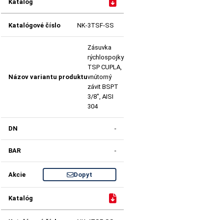
NK-3TSF-SS
Zásuvka
rýchlospojky
TSP CUPLA,
vnútorný
závit BSPT
3/8", AISI
304
-
-
Dopyt