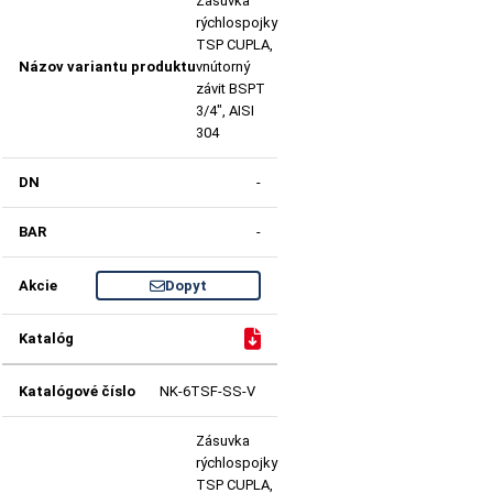
Zásuvka
rýchlospojky
TSP CUPLA,
vnútorný
závit BSPT
3/4", AISI
304
-
-
Dopyt
NK-6TSF-SS-V
Zásuvka
rýchlospojky
TSP CUPLA,