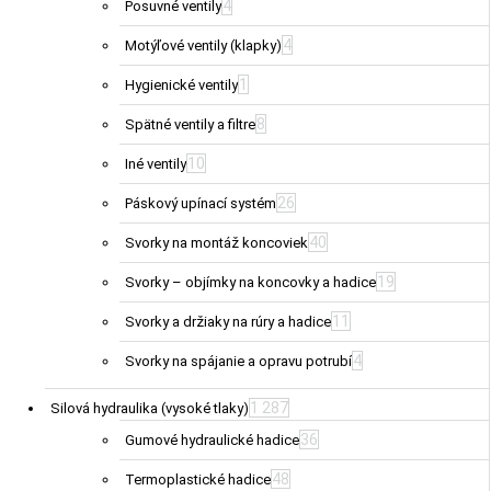
4
Posuvné ventily
4
Motýľové ventily (klapky)
1
Hygienické ventily
8
Spätné ventily a filtre
10
Iné ventily
26
Páskový upínací systém
40
Svorky na montáž koncoviek
19
Svorky – objímky na koncovky a hadice
11
Svorky a držiaky na rúry a hadice
4
Svorky na spájanie a opravu potrubí
1 287
Silová hydraulika (vysoké tlaky)
36
Gumové hydraulické hadice
48
Termoplastické hadice