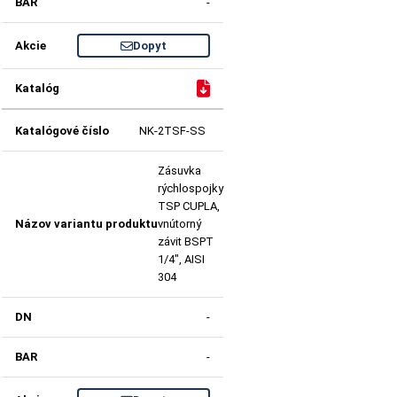
-
Dopyt
NK-2TSF-SS
Zásuvka
rýchlospojky
TSP CUPLA,
vnútorný
závit BSPT
1/4", AISI
304
-
-