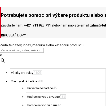
si
môžete
vybrať
Potrebujete pomoc pri výbere produktu alebo s
na
stránke
Zavolajte nám:
+421 911 923 711
alebo nám napíšte email:
zilina@tu
produktu.
POSLAŤ DOPYT
Zadajte názov, index, médium alebo kategóriu produktu …
×
4 606
Všetky produkty
708
Priemyselné hadice
45
Univerzálne hadice
189
Hadice na vodu a vzduc
32
Hadice na vodnú paru