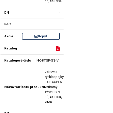
1", AISI 304
-
-
Dopyt
NK-8TSF-SS-V
Zásuvka
rýchlospojky
TSP CUPLA,
vnútorný
závit BSPT
1", AISI 304,
viton