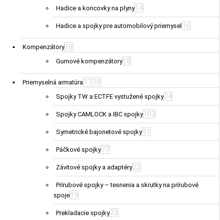
14
Hadice a koncovky na plyny
16
Hadice a spojky pre automobilový priemysel
18
Kompenzátory
18
Gumové kompenzátory
1 338
Priemyselná armatúra
34
Spojky TW a ECTFE vystužené spojky
103
Spojky CAMLOCK a IBC spojky
91
Symetrické bajonetové spojky
77
Páčkové spojky
22
Závitové spojky a adaptéry
Prírubové spojky – tesnenia a skrutky na prírubové
19
spoje
23
Prekladacie spojky