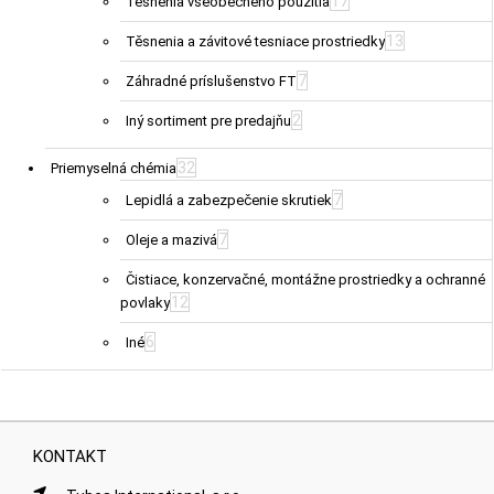
17
Tesnenia všeobecného použitia
13
Těsnenia a závitové tesniace prostriedky
7
Záhradné príslušenstvo FT
2
Iný sortiment pre predajňu
32
Priemyselná chémia
7
Lepidlá a zabezpečenie skrutiek
7
Oleje a mazivá
Čistiace, konzervačné, montážne prostriedky a ochranné
12
povlaky
6
Iné
KONTAKT