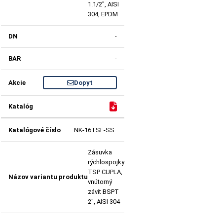
1.1/2", AISI
304, EPDM
-
-
Dopyt
NK-16TSF-SS
Zásuvka
rýchlospojky
TSP CUPLA,
vnútorný
závit BSPT
2", AISI 304