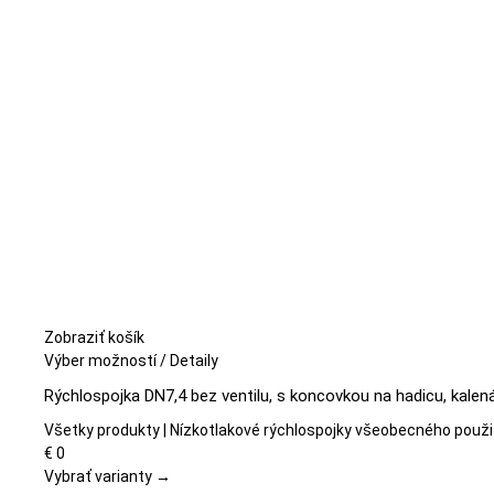
vybrať
na
stránke
produktu.
Zobraziť košík
Tento
Výber možností
/
Detaily
produkt
Rýchlospojka DN7,4 bez ventilu, s koncovkou na hadicu, kalená
má
viacero
Všetky produkty | Nízkotlakové rýchlospojky všeobecného použi
variantov.
€
0
Možnosti
Vybrať varianty →