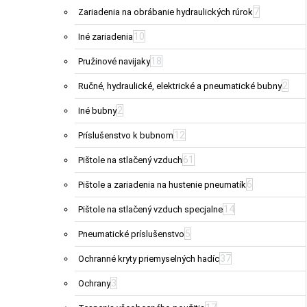
7
Zariadenia na obrábanie hydraulických rúrok
10
Iné zariadenia
18
Pružinové navijaky
2
Ručné, hydraulické, elektrické a pneumatické bubny
2
Iné bubny
12
Príslušenstvo k bubnom
61
Pištole na stlačený vzduch
6
Pištole a zariadenia na hustenie pneumatík
14
Pištole na stlačený vzduch specjalne
5
Pneumatické príslušenstvo
37
Ochranné kryty priemyselných hadíc
3
Ochrany