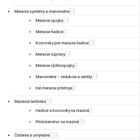
64
Meracie systémy a manometre
14
Meracie spojky
2
Meracie hadice
12
Koncovky pre meracie hadice
12
Meracie súpravy
8
Meracie rýchlospojky
14
Manometre – redukcie a ventily
2
Iné meracie prístroje
19
Mazacia technika
9
Hadice a koncovky na mazivá
10
Príslušenstvo na mazivá
224
Čistenie a umývanie