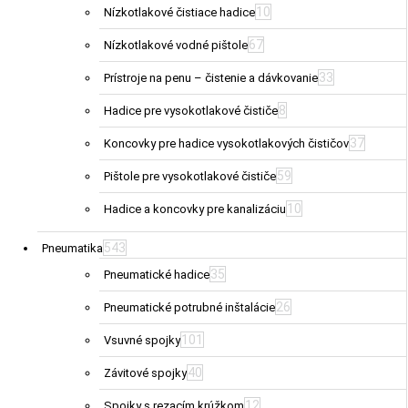
10
Nízkotlakové čistiace hadice
67
Nízkotlakové vodné pištole
33
Prístroje na penu – čistenie a dávkovanie
8
Hadice pre vysokotlakové čističe
37
Koncovky pre hadice vysokotlakových čističov
59
Pištole pre vysokotlakové čističe
10
Hadice a koncovky pre kanalizáciu
543
Pneumatika
35
Pneumatické hadice
26
Pneumatické potrubné inštalácie
101
Vsuvné spojky
40
Závitové spojky
12
Spojky s rezacím krúžkom