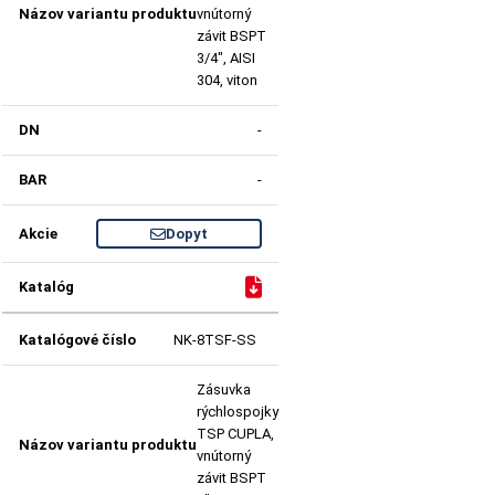
vnútorný
závit BSPT
3/4", AISI
304, viton
-
-
Dopyt
NK-8TSF-SS
Zásuvka
rýchlospojky
TSP CUPLA,
vnútorný
závit BSPT