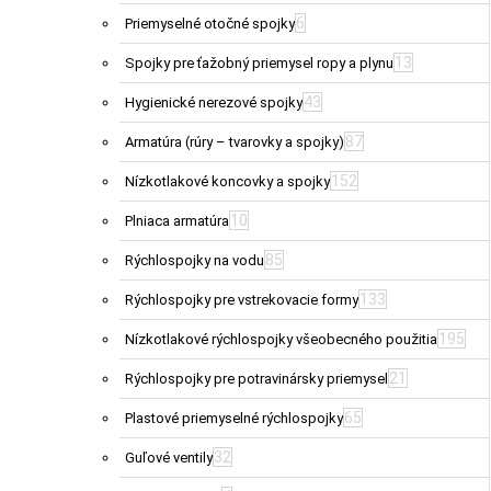
6
Priemyselné otočné spojky
13
Spojky pre ťažobný priemysel ropy a plynu
43
Hygienické nerezové spojky
87
Armatúra (rúry – tvarovky a spojky)
152
Nízkotlakové koncovky a spojky
10
Plniaca armatúra
85
Rýchlospojky na vodu
133
Rýchlospojky pre vstrekovacie formy
195
Nízkotlakové rýchlospojky všeobecného použitia
21
Rýchlospojky pre potravinársky priemysel
65
Plastové priemyselné rýchlospojky
32
Guľové ventily