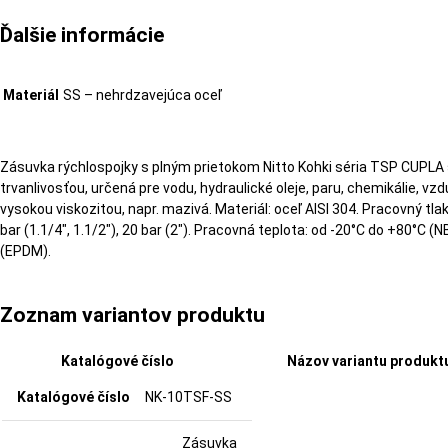
Ďalšie informácie
Materiál
SS – nehrdzavejúca oceľ
Zásuvka rýchlospojky s plným prietokom Nitto Kohki séria TSP CUPL
trvanlivosťou, určená pre vodu, hydraulické oleje, paru, chemikálie, vz
vysokou viskozitou, napr. mazivá. Materiál: oceľ AISI 304. Pracovný tlak: 7
bar (1.1/4″, 1.1/2″), 20 bar (2″). Pracovná teplota: od -20°C do +80°C (
(EPDM).
Zoznam variantov produktu
Katalógové číslo
Názov variantu produkt
NK-10TSF-SS
Zásuvka