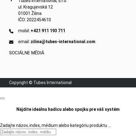
Tubes International, s.r.o.
ul. Kragujevská 12
01001 Žilina
IČO: 2022454610
mobil:
+421 911 193 711
email:
zilina@tubes-international.com
SOCIÁLNE MÉDIÁ
Copyright © Tubes International
Nájdite ideálnu hadicu alebo spojku pre váš systém
Zadajte názov, index, médium alebo kategóriu produktu …