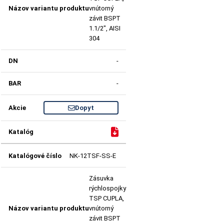
vnútorný
závit BSPT
1.1/2", AISI
304
-
-
Dopyt
NK-12TSF-SS-E
Zásuvka
rýchlospojky
TSP CUPLA,
vnútorný
závit BSPT