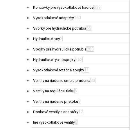
339
Koncovky pre vysokotlakové hadice
160
Vysokotlakové adaptéry
55
Svorky pre hydraulické potrubia
2
Hydraulické rúry
288
Spojky pre hydraulické potrubia
162
Hydraulické rýchlospojky
11
Vysokotlakové rotačné spojky
33
Ventily na riadenie smeru prúdenia
6
Ventily na reguláciu tlaku
9
Ventily na riadenie prietoku
12
Doskové ventily a adaptéry
6
Iné vysokotlakové ventily