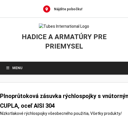
0
Skip
to
Nájdite pobočku!
content
HADICE A ARMATÚRY PRE
PRIEMYSEL
MENU
Plnoprůtoková zásuvka rýchlospojky s vnútorn
CUPLA, oceľ AISI 304
Nízkotlakové rýchlospojky všeobecného použitia
,
Všetky produkty
/