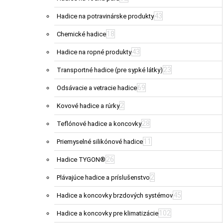
43
Hadice na potravinárske produkty
18
Chemické hadice
43
Hadice na ropné produkty
23
Transportné hadice (pre sypké látky)
69
Odsávacie a vetracie hadice
2
Kovové hadice a rúrky
28
Teflónové hadice a koncovky
11
Priemyselné silikónové hadice
26
Hadice TYGON®
2
Plávajúce hadice a príslušenstvo
45
Hadice a koncovky brzdových systémov
102
Hadice a koncovky pre klimatizácie