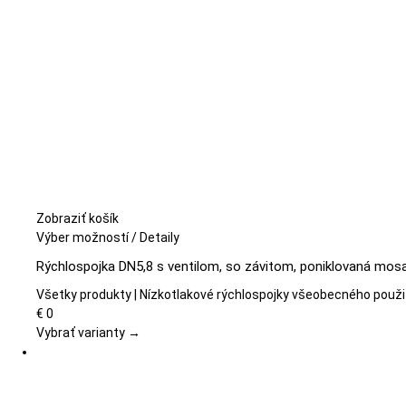
Zobraziť košík
Tento
Výber možností
/
Detaily
produkt
Rýchlospojka DN5,8 s ventilom, so závitom, poniklovaná mos
má
viacero
Všetky produkty | Nízkotlakové rýchlospojky všeobecného použi
variantov.
€
0
Možnosti
Vybrať varianty →
si
môžete
vybrať