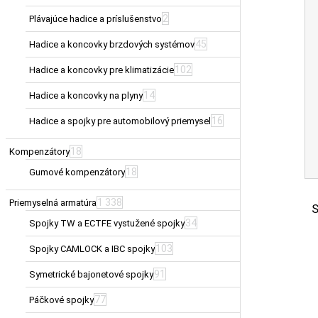
2
Plávajúce hadice a príslušenstvo
45
Hadice a koncovky brzdových systémov
102
Hadice a koncovky pre klimatizácie
14
Hadice a koncovky na plyny
16
Hadice a spojky pre automobilový priemysel
18
Kompenzátory
18
Gumové kompenzátory
1 338
Priemyselná armatúra
S
34
Spojky TW a ECTFE vystužené spojky
103
Spojky CAMLOCK a IBC spojky
91
Symetrické bajonetové spojky
77
Páčkové spojky