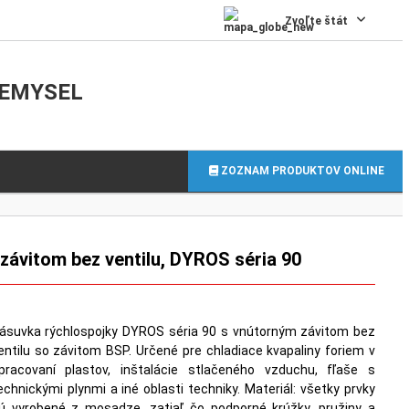
0
Zvoľte štát
IEMYSEL
ZOZNAM PRODUKTOV ONLINE
závitom bez ventilu, DYROS séria 90
ásuvka rýchlospojky DYROS séria 90 s vnútorným závitom bez
entilu so závitom BSP. Určené pre chladiace kvapaliny foriem v
pracovaní plastov, inštalácie stlačeného vzduchu, fľaše s
echnickými plynmi a iné oblasti techniky. Materiál: všetky prvky
ú vyrobené z mosadze, zatiaľ čo podporné krúžky, pružiny a