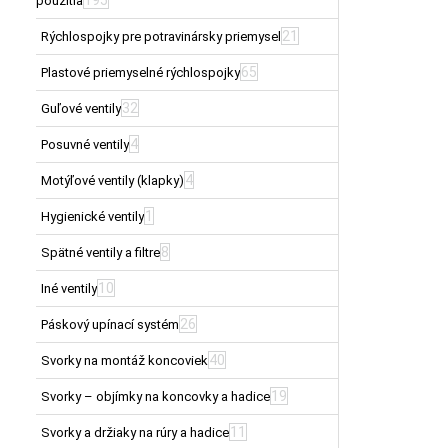
použitia
21
Rýchlospojky pre potravinársky priemysel
65
Plastové priemyselné rýchlospojky
32
Guľové ventily
4
Posuvné ventily
4
Motýľové ventily (klapky)
1
Hygienické ventily
8
Spätné ventily a filtre
10
Iné ventily
26
Páskový upínací systém
40
Svorky na montáž koncoviek
19
Svorky – objímky na koncovky a hadice
11
Svorky a držiaky na rúry a hadice