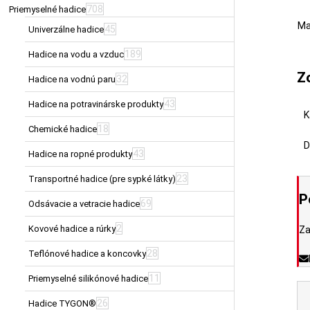
708
Priemyselné hadice
Ma
45
Univerzálne hadice
189
Hadice na vodu a vzduc
Z
32
Hadice na vodnú paru
43
Hadice na potravinárske produkty
K
18
Chemické hadice
D
43
Hadice na ropné produkty
23
Transportné hadice (pre sypké látky)
P
69
Odsávacie a vetracie hadice
2
Kovové hadice a rúrky
Za
28
Teflónové hadice a koncovky
11
Priemyselné silikónové hadice
26
Hadice TYGON®