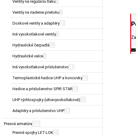
6
Ventily na reguláciu tlaku
9
Ventily na riadenie prietoku
P
12
Doskové ventily a adaptéry
6
Iné vysokotlakové ventily
Za
20
Hydraulické čerpadlá
2
Hydraulické valce
11
Iné vysokotlakové príslušenstvo
15
Termoplastické hadice UHP a koncovky
10
Hadice a príslušenstvo SPIR STAR
25
UHP rýchlospojky (ultravysokotlakové)
37
Adaptéry a príslušenstvo UHP
111
Presná armatúra
55
Presné spojky LET-LOK