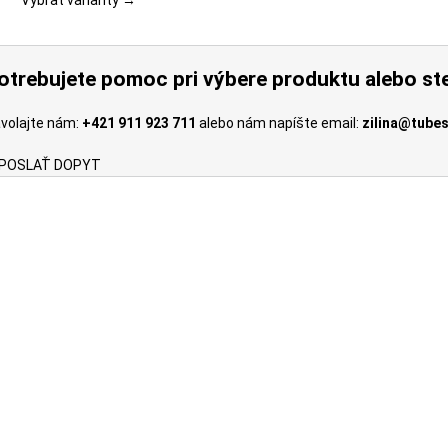
Vybrať varianty →
si
môžete
vybrať
otrebujete pomoc pri výbere produktu alebo ste
na
stránke
volajte nám:
+421 911 923 711
alebo nám napíšte email:
zilina@tubes
produktu.
POSLAŤ DOPYT