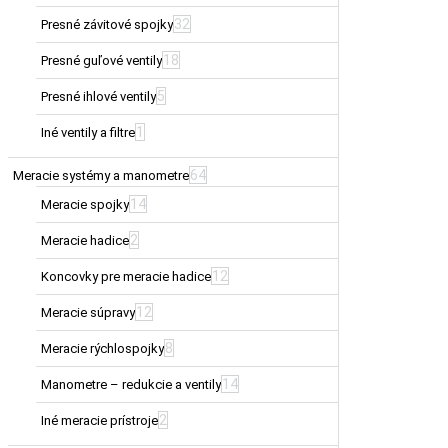
32
Presné závitové spojky
18
Presné guľové ventily
5
Presné ihlové ventily
1
Iné ventily a filtre
64
Meracie systémy a manometre
14
Meracie spojky
2
Meracie hadice
12
Koncovky pre meracie hadice
12
Meracie súpravy
8
Meracie rýchlospojky
14
Manometre – redukcie a ventily
2
Iné meracie prístroje