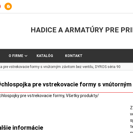
HADICE A ARMATÚRY PRE PR
O FIRME
KATALÓG
KONTAKT
a pre vstrekovacie formy s vnútorným závitom bez ventilu, DYROS séria 90
ýchlospojka pre vstrekovacie formy s vnútorným 
chlospojky pre vstrekovacie formy
,
Všetky produkty
/
Z
v
s
t
alšie informácie
s