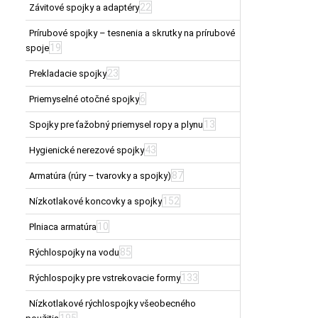
22
Závitové spojky a adaptéry
Prírubové spojky – tesnenia a skrutky na prírubové
19
spoje
23
Prekladacie spojky
6
Priemyselné otočné spojky
13
Spojky pre ťažobný priemysel ropy a plynu
43
Hygienické nerezové spojky
87
Armatúra (rúry – tvarovky a spojky)
152
Nízkotlakové koncovky a spojky
10
Plniaca armatúra
85
Rýchlospojky na vodu
133
Rýchlospojky pre vstrekovacie formy
Nízkotlakové rýchlospojky všeobecného
195