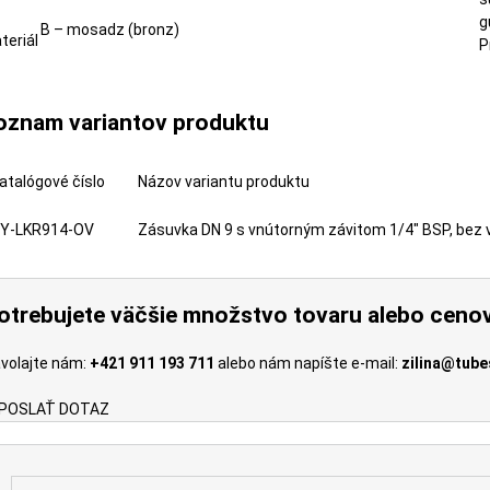
g
B – mosadz (bronz)
teriál
P
oznam variantov produktu
atalógové číslo
Názov variantu produktu
Y-LKR914-OV
Zásuvka DN 9 s vnútorným závitom 1/4" BSP, bez v
otrebujete väčšie množstvo tovaru alebo ceno
volajte nám:
+421 911 193 711
alebo nám napíšte e-mail:
zilina@tube
POSLAŤ DOTAZ