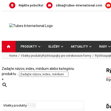
Skip
Nájdite pobočku!
zilina@tubes-international.com
to
content
PRODUKTY
SLUŽBY
AKTUALITY
RADY
Home
Všetky produkty
Rýchlospojky pre vstrekovacie formy
Rýchlospojk
Zadajte názov, index, médium alebo kategóriu
R
produktu …
×
Rý
4 606
Všetky produkty
Ď