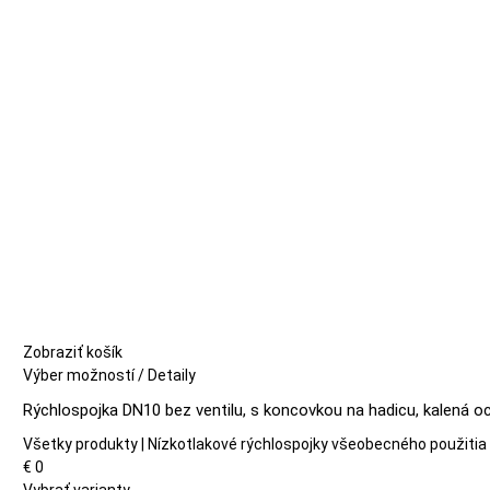
môžete
vybrať
na
stránke
produktu.
Zobraziť košík
Tento
Výber možností
/
Detaily
produkt
Rýchlospojka DN10 bez ventilu, s koncovkou na hadicu, kalená oc
má
viacero
Všetky produkty | Nízkotlakové rýchlospojky všeobecného použitia
variantov.
€
0
Možnosti