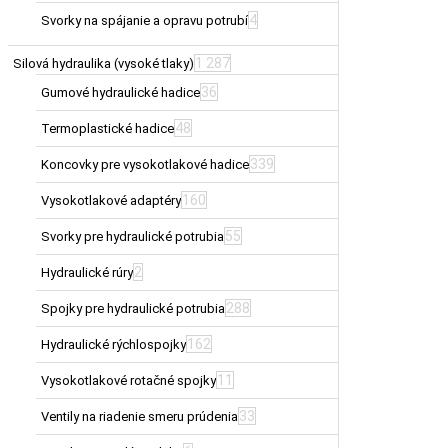
4
Svorky na spájanie a opravu potrubí
1 287
Silová hydraulika (vysoké tlaky)
36
Gumové hydraulické hadice
48
Termoplastické hadice
339
Koncovky pre vysokotlakové hadice
160
Vysokotlakové adaptéry
55
Svorky pre hydraulické potrubia
2
Hydraulické rúry
288
Spojky pre hydraulické potrubia
162
Hydraulické rýchlospojky
11
Vysokotlakové rotačné spojky
33
Ventily na riadenie smeru prúdenia