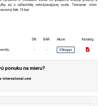
uľky sú z ušľachtilej nehrdzavejúcej ocele. Tesnenie: viton.
racovný tlak: 15 bar.
DN
BAR
Akcie
Katalóg
entilu
-
-
Dopyt
vú ponuku na mieru?
s-international.com