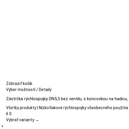
na
stránke
produktu.
Zobraziť košík
Tento
Výber možností
/
Detaily
produkt
Zástrčka rýchlospojky DN5,5 bez ventilu, s koncovkou na hadicu,
má
viacero
Všetky produkty | Nízkotlakové rýchlospojky všeobecného použitia
variantov.
€
0
Možnosti
Vybrať varianty →
si