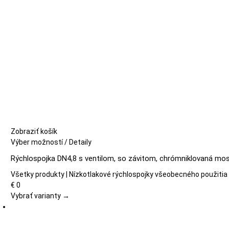
Zobraziť košík
Tento
Výber možností
/
Detaily
produkt
Rýchlospojka DN4,8 s ventilom, so závitom, chrómniklovaná mos
má
viacero
Všetky produkty | Nízkotlakové rýchlospojky všeobecného použitia
variantov.
€
0
Možnosti
Vybrať varianty →
si
môžete
vybrať