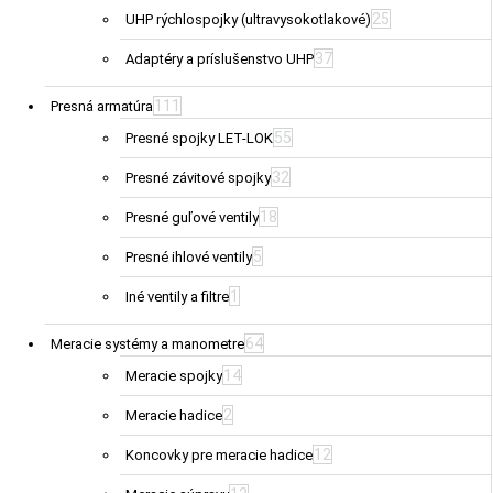
25
UHP rýchlospojky (ultravysokotlakové)
37
Adaptéry a príslušenstvo UHP
111
Presná armatúra
55
Presné spojky LET-LOK
32
Presné závitové spojky
18
Presné guľové ventily
5
Presné ihlové ventily
1
Iné ventily a filtre
64
Meracie systémy a manometre
14
Meracie spojky
2
Meracie hadice
12
Koncovky pre meracie hadice