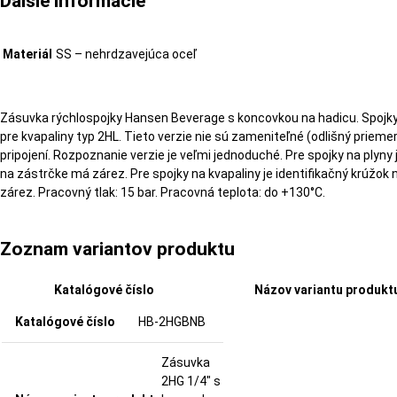
Ďalšie informácie
Materiál
SS – nehrdzavejúca oceľ
Zásuvka rýchlospojky Hansen Beverage s koncovkou na hadicu. Spojky 
pre kvapaliny typ 2HL. Tieto verzie nie sú zameniteľné (odlišný priem
pripojení. Rozpoznanie verzie je veľmi jednoduché. Pre spojky na plyny 
na zástrčke má zárez. Pre spojky na kvapaliny je identifikačný krúžo
zárez. Pracovný tlak: 15 bar. Pracovná teplota: do +130°C.
Zoznam variantov produktu
Katalógové číslo
Názov variantu produkt
HB-2HGBNB
Zásuvka
2HG 1/4" s