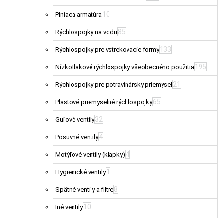
10
Plniaca armatúra
85
Rýchlospojky na vodu
133
Rýchlospojky pre vstrekovacie formy
195
Nízkotlakové rýchlospojky všeobecného použitia
21
Rýchlospojky pre potravinársky priemysel
65
Plastové priemyselné rýchlospojky
32
Guľové ventily
4
Posuvné ventily
4
Motýľové ventily (klapky)
1
Hygienické ventily
8
Spätné ventily a filtre
10
Iné ventily