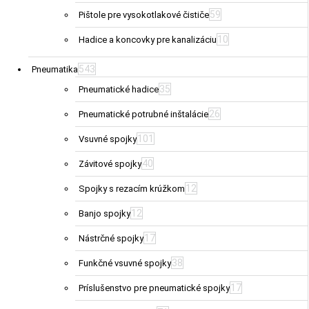
59
Pištole pre vysokotlakové čističe
10
Hadice a koncovky pre kanalizáciu
543
Pneumatika
35
Pneumatické hadice
26
Pneumatické potrubné inštalácie
101
Vsuvné spojky
40
Závitové spojky
12
Spojky s rezacím krúžkom
12
Banjo spojky
17
Nástrčné spojky
38
Funkčné vsuvné spojky
17
Príslušenstvo pre pneumatické spojky