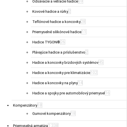
69
Odsávacie a vetracie hadice
2
Kovové hadice a rúrky
28
Teflónové hadice a koncovky
11
Priemyselné silikónové hadice
26
Hadice TYGON®
2
Plávajúce hadice a príslušenstvo
45
Hadice a koncovky brzdových systémov
102
Hadice a koncovky pre klimatizácie
14
Hadice a koncovky na plyny
16
Hadice a spojky pre automobilový priemysel
18
Kompenzátory
18
Gumové kompenzátory
1 338
Priemyselná armatúra