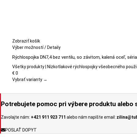
Zobraziť košík
Tento
Výber možností
/
Detaily
produkt
Rýchlospojka DN7,4 bez ventilu, so závitom, kalená oceľ, séri
má
viacero
Všetky produkty | Nízkotlakové rýchlospojky všeobecného použi
variantov.
€
0
Možnosti
Vybrať varianty →
si
môžete
vybrať
Potrebujete pomoc pri výbere produktu alebo s
na
stránke
Zavolajte nám:
+421 911 923 711
alebo nám napíšte email:
zilina@tu
produktu.
POSLAŤ DOPYT