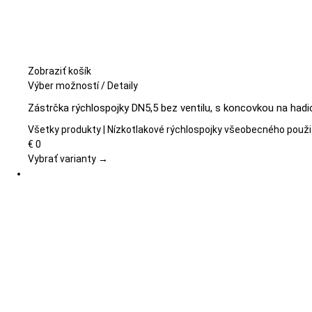
Zobraziť košík
Tento
Výber možností
/
Detaily
produkt
Zástrčka rýchlospojky DN5,5 bez ventilu, s koncovkou na hadi
má
viacero
Všetky produkty | Nízkotlakové rýchlospojky všeobecného použi
variantov.
€
0
Možnosti
Vybrať varianty →
si
môžete
vybrať
na
stránke
produktu.