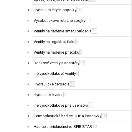
162
Hydraulické rýchlospojky
11
Vysokotlakové rotačné spojky
33
Ventily na riadenie smeru prúdenia
6
Ventily na reguláciu tlaku
9
Ventily na riadenie prietoku
12
Doskové ventily a adaptéry
6
Iné vysokotlakové ventily
20
Hydraulické čerpadlá
2
Hydraulické valce
11
Iné vysokotlakové príslušenstvo
15
Termoplastické hadice UHP a koncovky
10
Hadice a príslušenstvo SPIR STAR