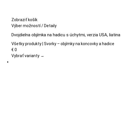
Zobraziť košík
Tento
Výber možností
/
Detaily
produkt
Dvojdielna objímka na hadicu s úchytmi, verzia USA, liatina
má
viacero
Všetky produkty | Svorky – objímky na koncovky a hadice
variantov.
€
0
Možnosti
Vybrať varianty →
si
môžete
vybrať
na
stránke
produktu.