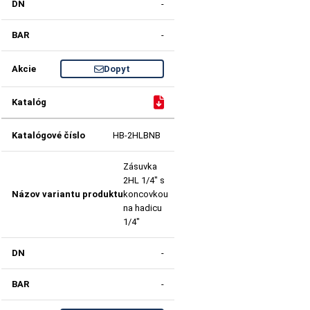
-
-
Dopyt
HB-2HLBNB
Zásuvka
2HL 1/4" s
koncovkou
na hadicu
1/4"
-
-