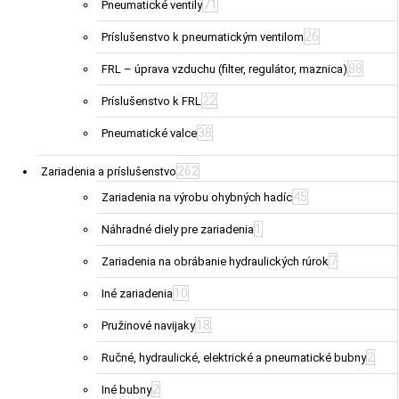
71
Pneumatické ventily
26
Príslušenstvo k pneumatickým ventilom
88
FRL – úprava vzduchu (filter, regulátor, maznica)
22
Príslušenstvo k FRL
38
Pneumatické valce
262
Zariadenia a príslušenstvo
45
Zariadenia na výrobu ohybných hadíc
1
Náhradné diely pre zariadenia
7
Zariadenia na obrábanie hydraulických rúrok
10
Iné zariadenia
18
Pružinové navijaky
2
Ručné, hydraulické, elektrické a pneumatické bubny
2
Iné bubny