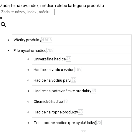
Zadajte názov, index, médium alebo kategóriu produktu …
×
4 606
Všetky produkty
708
Priemyselné hadice
45
Univerzálne hadice
189
Hadice na vodu a vzduc
32
Hadice na vodnú paru
43
Hadice na potravinárske produkty
18
Chemické hadice
43
Hadice na ropné produkty
23
Transportné hadice (pre sypké látky)