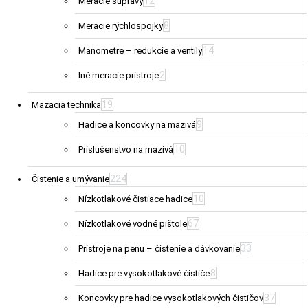
12
Meracie súpravy
8
Meracie rýchlospojky
14
Manometre – redukcie a ventily
2
Iné meracie prístroje
19
Mazacia technika
9
Hadice a koncovky na mazivá
10
Príslušenstvo na mazivá
224
Čistenie a umývanie
10
Nízkotlakové čistiace hadice
67
Nízkotlakové vodné pištole
33
Prístroje na penu – čistenie a dávkovanie
8
Hadice pre vysokotlakové čističe
37
Koncovky pre hadice vysokotlakových čističov