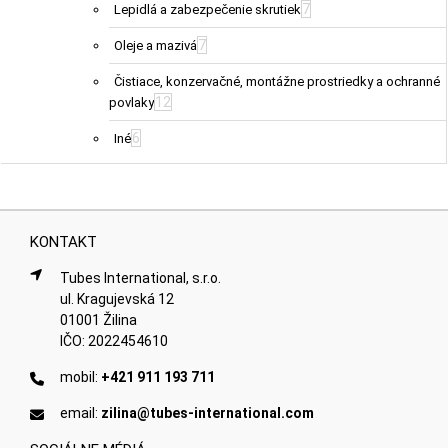
7
Lepidlá a zabezpečenie skrutiek
7
Oleje a mazivá
Čistiace, konzervačné, montážne prostriedky a ochranné
12
povlaky
6
Iné
KONTAKT
Tubes International, s.r.o.
ul. Kragujevská 12
01001 Žilina
IČO: 2022454610
mobil:
+421 911 193 711
email:
zilina@tubes-international.com