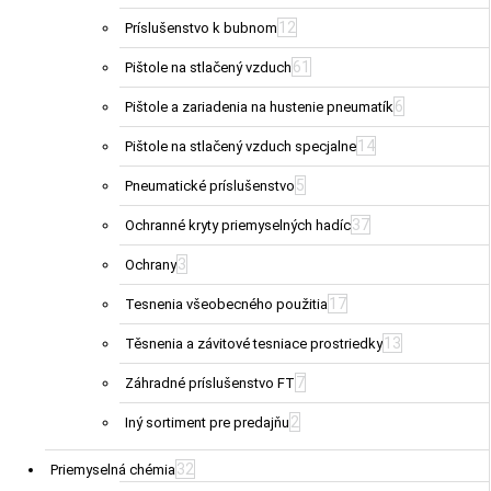
12
Príslušenstvo k bubnom
61
Pištole na stlačený vzduch
6
Pištole a zariadenia na hustenie pneumatík
14
Pištole na stlačený vzduch specjalne
5
Pneumatické príslušenstvo
37
Ochranné kryty priemyselných hadíc
3
Ochrany
17
Tesnenia všeobecného použitia
13
Těsnenia a závitové tesniace prostriedky
7
Záhradné príslušenstvo FT
2
Iný sortiment pre predajňu
32
Priemyselná chémia