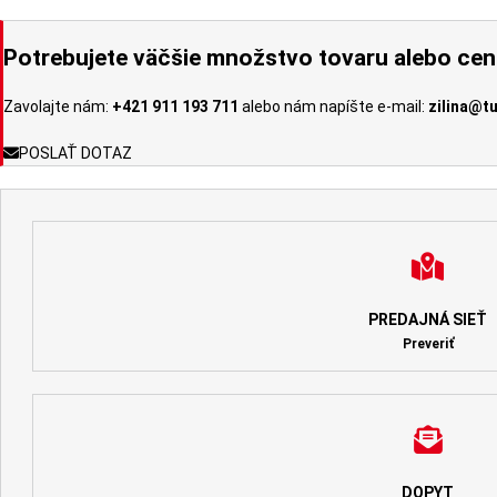
Potrebujete väčšie množstvo tovaru alebo ce
Zavolajte nám:
+421 911 193 711
alebo nám napíšte e-mail:
zilina@t
POSLAŤ DOTAZ
PREDAJNÁ SIEŤ
Preveriť
DOPYT