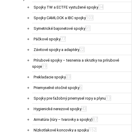
34
Spojky TW a ECTFE vystužené spojky
103
Spojky CAMLOCK a IBC spojky
91
Symetrické bajonetové spojky
77
Páčkové spojky
22
Závitové spojky a adaptéry
Prírubové spojky – tesnenia a skrutky na prírubové
19
spoje
23
Prekladacie spojky
6
Priemyselné otočné spojky
13
Spojky pre ťažobný priemysel ropy a plynu
43
Hygienické nerezové spojky
87
Armatúra (rúry – tvarovky a spojky)
152
Nízkotlakové koncovky a spojky