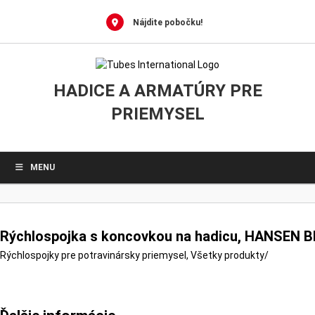
0
Skip
to
Nájdite pobočku!
content
HADICE A ARMATÚRY PRE
PRIEMYSEL
MENU
Rýchlospojka s koncovkou na hadicu, HANSEN 
Rýchlospojky pre potravinársky priemysel
,
Všetky produkty
/