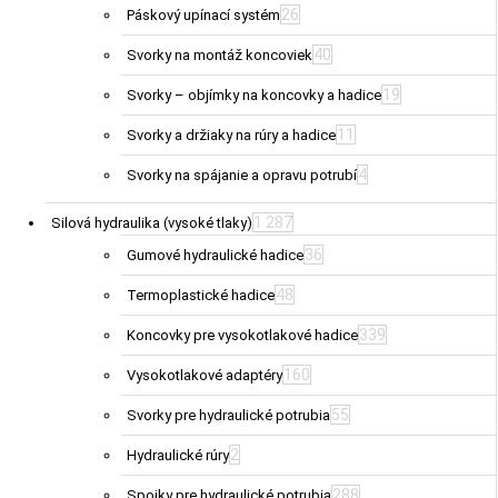
26
Páskový upínací systém
40
Svorky na montáž koncoviek
19
Svorky – objímky na koncovky a hadice
11
Svorky a držiaky na rúry a hadice
4
Svorky na spájanie a opravu potrubí
1 287
Silová hydraulika (vysoké tlaky)
36
Gumové hydraulické hadice
48
Termoplastické hadice
339
Koncovky pre vysokotlakové hadice
160
Vysokotlakové adaptéry
55
Svorky pre hydraulické potrubia
2
Hydraulické rúry
288
Spojky pre hydraulické potrubia