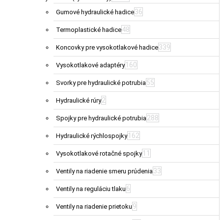
36
Gumové hydraulické hadice
48
Termoplastické hadice
339
Koncovky pre vysokotlakové hadice
160
Vysokotlakové adaptéry
55
Svorky pre hydraulické potrubia
2
Hydraulické rúry
288
Spojky pre hydraulické potrubia
162
Hydraulické rýchlospojky
11
Vysokotlakové rotačné spojky
33
Ventily na riadenie smeru prúdenia
6
Ventily na reguláciu tlaku
9
Ventily na riadenie prietoku