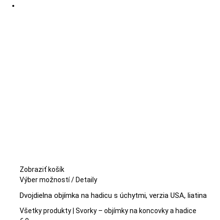
si
môžete
vybrať
na
stránke
produktu.
Zobraziť košík
Tento
Výber možností
/
Detaily
produkt
Dvojdielna objímka na hadicu s úchytmi, verzia USA, liatina
má
viacero
Všetky produkty | Svorky – objímky na koncovky a hadice