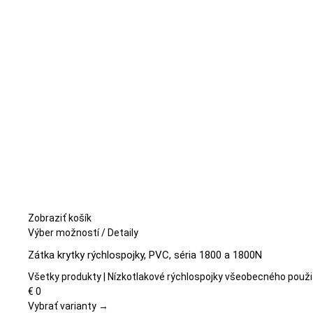
Zobraziť košík
Tento
Výber možností
/
Detaily
produkt
Zátka krytky rýchlospojky, PVC, séria 1800 a 1800N
má
viacero
Všetky produkty | Nízkotlakové rýchlospojky všeobecného použi
variantov.
€
0
Možnosti
Vybrať varianty →