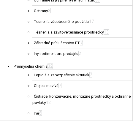
37
Ochranné kryty priemyselných hadíc
3
Ochrany
17
Tesnenia všeobecného použitia
13
Těsnenia a závitové tesniace prostriedky
7
Záhradné príslušenstvo FT
2
Iný sortiment pre predajňu
32
Priemyselná chémia
7
Lepidlá a zabezpečenie skrutiek
7
Oleje a mazivá
Čistiace, konzervačné, montážne prostriedky a ochranné
12
povlaky
6
Iné