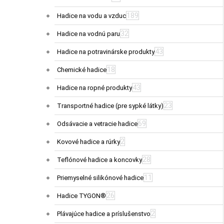
189
Hadice na vodu a vzduc
32
Hadice na vodnú paru
43
Hadice na potravinárske produkty
18
Chemické hadice
43
Hadice na ropné produkty
23
Transportné hadice (pre sypké látky)
69
Odsávacie a vetracie hadice
2
Kovové hadice a rúrky
28
Teflónové hadice a koncovky
11
Priemyselné silikónové hadice
26
Hadice TYGON®
2
Plávajúce hadice a príslušenstvo