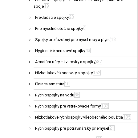
19
spoje
23
Prekladacie spojky
6
Priemyselné otočné spojky
13
Spojky pre ťažobný priemysel ropy a plynu
43
Hygienické nerezové spojky
87
Armatúra (rúry – tvarovky a spojky)
152
Nízkotlakové koncovky a spojky
10
Plniaca armatúra
85
Rýchlospojky na vodu
133
Rýchlospojky pre vstrekovacie formy
195
Nízkotlakové rýchlospojky všeobecného použitia
21
Rýchlospojky pre potravinársky priemysel