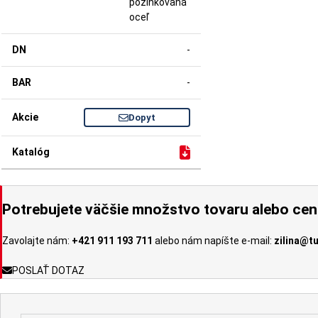
pozinkovaná
oceľ
-
-
Dopyt
Potrebujete väčšie množstvo tovaru alebo ce
Zavolajte nám:
+421 911 193 711
alebo nám napíšte e-mail:
zilina@t
POSLAŤ DOTAZ