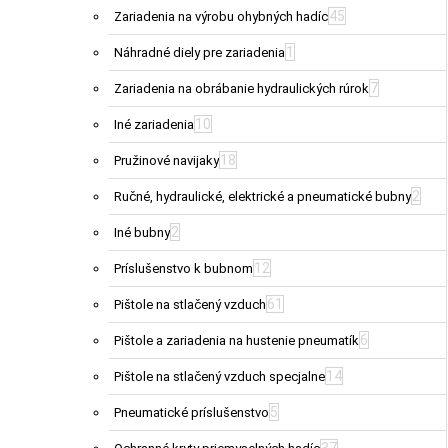
45
Zariadenia na výrobu ohybných hadíc
1
Náhradné diely pre zariadenia
7
Zariadenia na obrábanie hydraulických rúrok
10
Iné zariadenia
18
Pružinové navijaky
2
Ručné, hydraulické, elektrické a pneumatické bubny
2
Iné bubny
12
Príslušenstvo k bubnom
61
Pištole na stlačený vzduch
6
Pištole a zariadenia na hustenie pneumatík
14
Pištole na stlačený vzduch specjalne
5
Pneumatické príslušenstvo