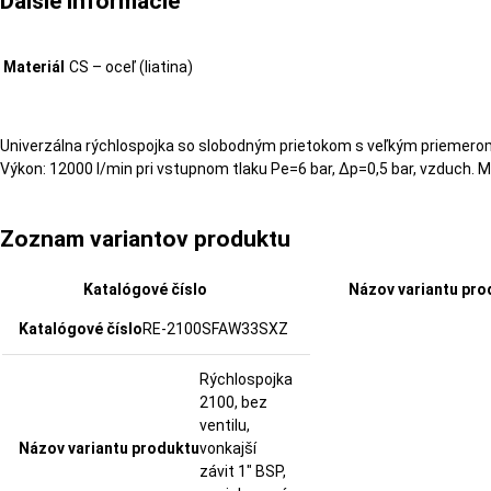
Ďalšie informácie
Materiál
CS – oceľ (liatina)
Univerzálna rýchlospojka so slobodným prietokom s veľkým priemerom
Výkon: 12000 l/min pri vstupnom tlaku Pe=6 bar, Δp=0,5 bar, vzduch. Ma
Zoznam variantov produktu
Katalógové číslo
Názov variantu pro
RE-2100SFAW33SXZ
Rýchlospojka
2100, bez
ventilu,
vonkajší
závit 1" BSP,