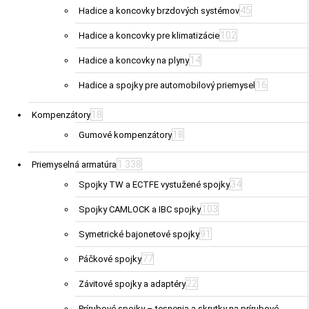
45
Hadice a koncovky brzdových systémov
102
Hadice a koncovky pre klimatizácie
14
Hadice a koncovky na plyny
16
Hadice a spojky pre automobilový priemysel
18
Kompenzátory
18
Gumové kompenzátory
1 338
Priemyselná armatúra
34
Spojky TW a ECTFE vystužené spojky
103
Spojky CAMLOCK a IBC spojky
91
Symetrické bajonetové spojky
77
Páčkové spojky
22
Závitové spojky a adaptéry
Prírubové spojky – tesnenia a skrutky na prírubové