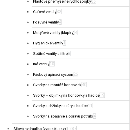
65
Plastové priemyselné rýchlospojky
32
Guľové ventily
4
Posuvné ventily
4
Motýľové ventily (klapky)
1
Hygienické ventily
8
Spätné ventily a filtre
10
Iné ventily
26
Páskový upínací systém
40
Svorky na montáž koncoviek
19
Svorky – objímky na koncovky a hadice
11
Svorky a držiaky na rúry a hadice
4
Svorky na spájanie a opravu potrubí
1 287
Silová hydraulika (vysoké tlaky)