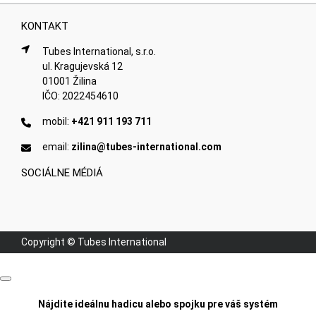
KONTAKT
Tubes International, s.r.o.
ul. Kragujevská 12
01001 Žilina
IČO: 2022454610
mobil:
+421 911 193 711
email:
zilina@tubes-international.com
SOCIÁLNE MÉDIÁ
Copyright © Tubes International
Nájdite ideálnu hadicu alebo spojku pre váš systém