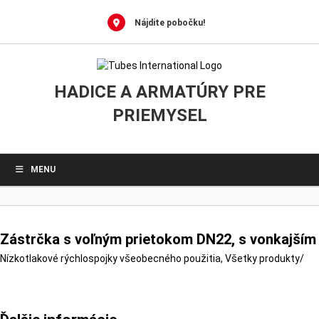
0
Skip
to
Nájdite pobočku!
content
HADICE A ARMATÚRY PRE
PRIEMYSEL
MENU
Zástrčka s voľným prietokom DN22, s vonkajším 
Nízkotlakové rýchlospojky všeobecného použitia
,
Všetky produkty
/