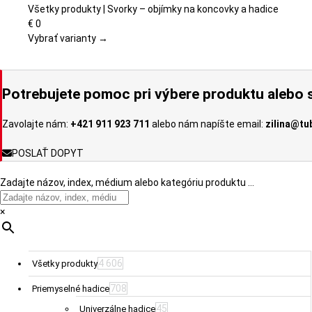
viacero
Všetky produkty | Svorky – objímky na koncovky a hadice
variantov.
€
0
Možnosti
Vybrať varianty →
si
môžete
vybrať
Potrebujete pomoc pri výbere produktu alebo s
na
stránke
Zavolajte nám:
+421 911 923 711
alebo nám napíšte email:
zilina@tu
produktu.
POSLAŤ DOPYT
Zadajte názov, index, médium alebo kategóriu produktu …
×
4 606
Všetky produkty
708
Priemyselné hadice
45
Univerzálne hadice