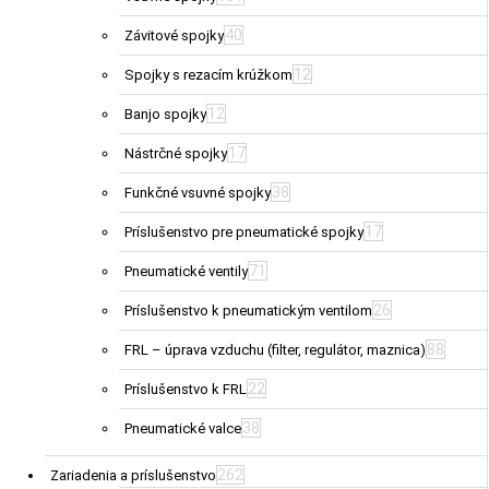
40
Závitové spojky
12
Spojky s rezacím krúžkom
12
Banjo spojky
17
Nástrčné spojky
38
Funkčné vsuvné spojky
17
Príslušenstvo pre pneumatické spojky
71
Pneumatické ventily
26
Príslušenstvo k pneumatickým ventilom
88
FRL – úprava vzduchu (filter, regulátor, maznica)
22
Príslušenstvo k FRL
38
Pneumatické valce
262
Zariadenia a príslušenstvo