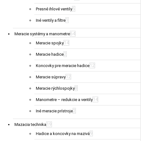
5
Presné ihlové ventily
1
Iné ventily a filtre
64
Meracie systémy a manometre
14
Meracie spojky
2
Meracie hadice
12
Koncovky pre meracie hadice
12
Meracie súpravy
8
Meracie rýchlospojky
14
Manometre – redukcie a ventily
2
Iné meracie prístroje
19
Mazacia technika
9
Hadice a koncovky na mazivá