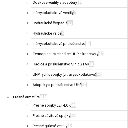
12
Doskové ventily a adaptéry
6
Iné vysokotlakové ventily
20
Hydraulické čerpadlá
2
Hydraulické valce
11
Iné vysokotlakové príslušenstvo
15
Termoplastické hadice UHP a koncovky
10
Hadice a príslušenstvo SPIR STAR
25
UHP rýchlospojky (ultravysokotlakové)
37
Adaptéry a príslušenstvo UHP
111
Presná armatúra
55
Presné spojky LET-LOK
32
Presné závitové spojky
18
Presné guľové ventily