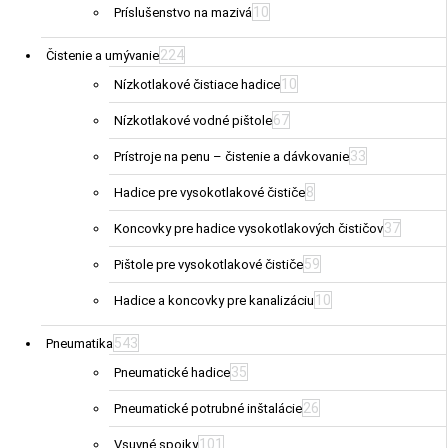
10
Príslušenstvo na mazivá
224
Čistenie a umývanie
10
Nízkotlakové čistiace hadice
67
Nízkotlakové vodné pištole
33
Prístroje na penu – čistenie a dávkovanie
8
Hadice pre vysokotlakové čističe
37
Koncovky pre hadice vysokotlakových čističov
59
Pištole pre vysokotlakové čističe
10
Hadice a koncovky pre kanalizáciu
543
Pneumatika
35
Pneumatické hadice
26
Pneumatické potrubné inštalácie
101
Vsuvné spojky