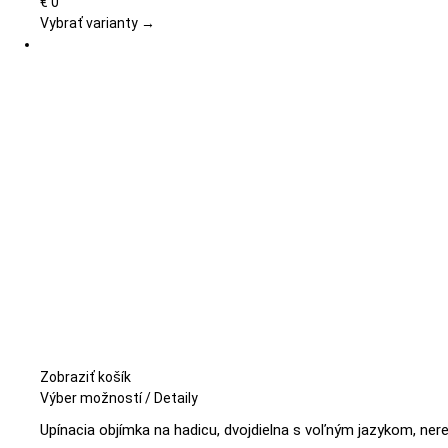
variantov.
€
0
Možnosti
Vybrať varianty →
si
môžete
vybrať
na
stránke
produktu.
Zobraziť košík
Tento
Výber možností
/
Detaily
produkt
Upínacia objímka na hadicu, dvojdielna s voľným jazykom, ner
má